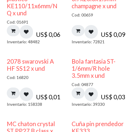
KE110/11x6mm/N
champagne x und
Q x und
Cod: 00659
Cod: 01691
US$
0,06
US$
0,09
Inventario: 48482
Inventario: 72821
2078 swarovski A
Bola fantasia ST-
HF SS12 x und
1/6mm/R hole
3.5mm x und
Cod: 16820
Cod: 04877
US$
0,01
US$
0,03
Inventario: 158338
Inventario: 39330
MC chaton crystal
Cuña pin prendedor
ST PP27 B class x
KE333