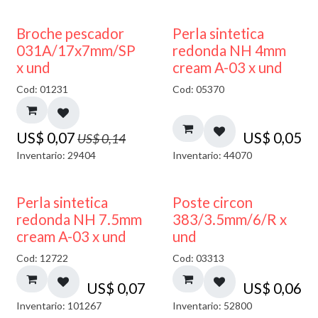
50% DESCUENTO
Broche pescador
Perla sintetica
031A/17x7mm/SP
redonda NH 4mm
x und
cream A-03 x und
Cod: 01231
Cod: 05370
US$
0,07
US$
0,05
US$
0,14
Inventario: 29404
Inventario: 44070
Perla sintetica
Poste circon
redonda NH 7.5mm
383/3.5mm/6/R x
cream A-03 x und
und
Cod: 12722
Cod: 03313
US$
0,07
US$
0,06
Inventario: 101267
Inventario: 52800