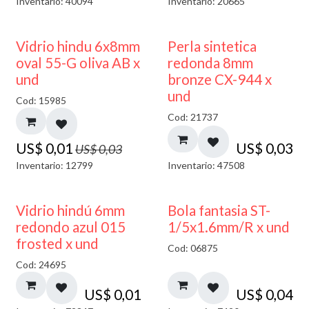
Inventario: 40094
Inventario: 20665
50% DESCUENTO
Vidrio hindu 6x8mm
Perla sintetica
oval 55-G oliva AB x
redonda 8mm
und
bronze CX-944 x
und
Cod: 15985
Cod: 21737
US$
0,01
US$
0,03
US$
0,03
Inventario: 12799
Inventario: 47508
40% DESCUENTO
Vidrio hindú 6mm
Bola fantasia ST-
redondo azul 015
1/5x1.6mm/R x und
frosted x und
Cod: 06875
Cod: 24695
US$
0,01
US$
0,04