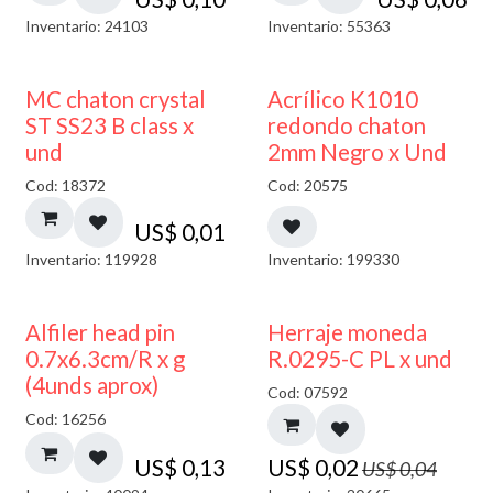
Inventario: 24103
Inventario: 55363
50% DESCUENTO
MC chaton crystal
Acrílico K1010
ST SS23 B class x
redondo chaton
und
2mm Negro x Und
Cod: 18372
Cod: 20575
US$
0,01
Inventario: 119928
Inventario: 199330
50% DESCUENTO
Alfiler head pin
Herraje moneda
0.7x6.3cm/R x g
R.0295-C PL x und
(4unds aprox)
Cod: 07592
Cod: 16256
US$
0,13
US$
0,02
US$
0,04