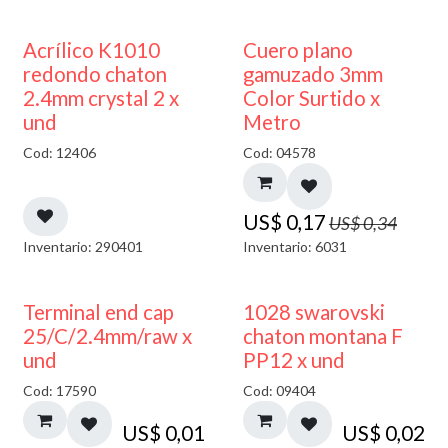
50% DESCUENTO
50% DESCUENTO
Acrílico K1010
Cuero plano
redondo chaton
gamuzado 3mm
2.4mm crystal 2 x
Color Surtido x
und
Metro
Cod: 12406
Cod: 04578
US$
0,17
US$
0,34
Inventario: 290401
Inventario: 6031
Terminal end cap
1028 swarovski
25/C/2.4mm/raw x
chaton montana F
und
PP12 x und
Cod: 17590
Cod: 09404
US$
0,01
US$
0,02