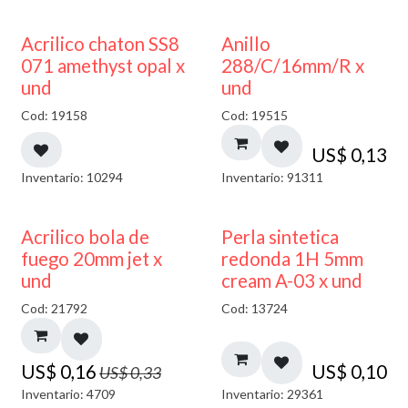
50% DESCUENTO
Acrilico chaton SS8
Anillo
071 amethyst opal x
288/C/16mm/R x
und
und
Cod: 19158
Cod: 19515
US$
0,13
Inventario: 10294
Inventario: 91311
50% DESCUENTO
Acrilico bola de
Perla sintetica
fuego 20mm jet x
redonda 1H 5mm
und
cream A-03 x und
Cod: 21792
Cod: 13724
US$
0,16
US$
0,10
US$
0,33
Inventario: 4709
Inventario: 29361