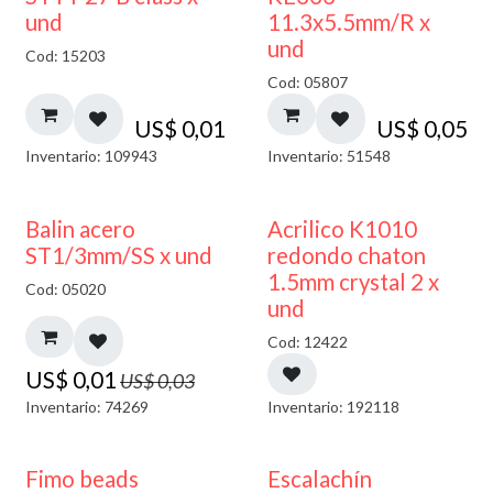
und
11.3x5.5mm/R x
und
Cod: 15203
Cod: 05807
US$
0,01
US$
0,05
Inventario: 109943
Inventario: 51548
50% DESCUENTO
50% DESCUENTO
Balin acero
Acrilico K1010
ST1/3mm/SS x und
redondo chaton
1.5mm crystal 2 x
Cod: 05020
und
Cod: 12422
US$
0,01
US$
0,03
Inventario: 74269
Inventario: 192118
Fimo beads
Escalachín