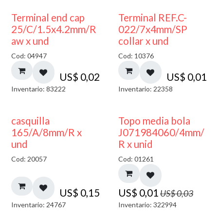
Terminal end cap
Terminal REF.C-
25/C/1.5x4.2mm/R
022/7x4mm/SP
aw x und
collar x und
Cod: 04947
Cod: 10376
US$
0,02
US$
0,01
Inventario: 83222
Inventario: 22358
50% DESCUENTO
casquilla
Topo media bola
165/A/8mm/R x
J071984060/4mm/
und
R x unid
Cod: 20057
Cod: 01261
US$
0,15
US$
0,01
US$
0,03
Inventario: 24767
Inventario: 322994