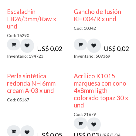
Escalachin
Gancho de fusión
LB26/3mm/Raw x
KH004/R x und
und
Cod: 10342
Cod: 16290
US$
0,02
US$
0,02
Inventario: 194723
Inventario: 509369
50% DESCUENTO
Perla sintética
Acrilico K1015
redonda NH 6mm
marquesa con cono
cream A-03 x und
4x8mm ligth
colorado topaz 30 x
Cod: 05167
und
Cod: 21679
US$
0,05
US$
0,03
US$
0,06