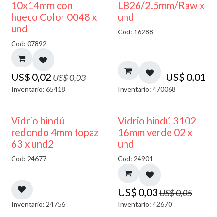
50% DESCUENTO
10x14mm con
LB26/2.5mm/Raw x
hueco Color 0048 x
und
und
Cod: 16288
Cod: 07892
US$
0,02
US$
0,01
US$
0,03
Inventario: 65418
Inventario: 470068
40% DESCUENTO
40% DESCUENTO
Vidrio hindú
Vidrio hindú 3102
redondo 4mm topaz
16mm verde 02 x
63 x und2
und
Cod: 24677
Cod: 24901
US$
0,03
US$
0,05
Inventario: 24756
Inventario: 42670