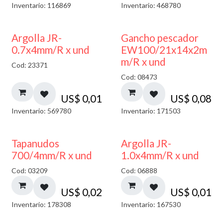
Inventario: 116869
Inventario: 468780
Argolla JR-
Gancho pescador
0.7x4mm/R x und
EW100/21x14x2m
m/R x und
Cod: 23371
Cod: 08473
US$
0,01
US$
0,08
Inventario: 569780
Inventario: 171503
Tapanudos
Argolla JR-
700/4mm/R x und
1.0x4mm/R x und
Cod: 03209
Cod: 06888
US$
0,02
US$
0,01
Inventario: 178308
Inventario: 167530