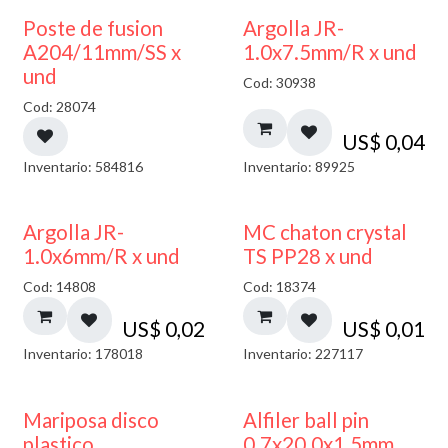
Poste de fusion
Argolla JR-
A204/11mm/SS x
1.0x7.5mm/R x und
und
Cod: 30938
Cod: 28074
US$
0,04
Inventario: 584816
Inventario: 89925
Argolla JR-
MC chaton crystal
1.0x6mm/R x und
TS PP28 x und
Cod: 14808
Cod: 18374
US$
0,02
US$
0,01
Inventario: 178018
Inventario: 227117
Mariposa disco
Alfiler ball pin
plastico
0.7x20.0x1.5mm