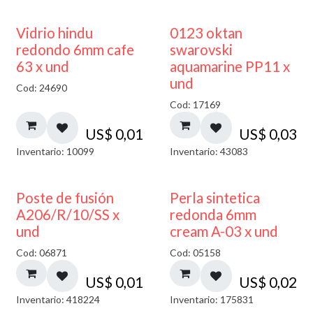
40% DESCUENTO
Vidrio hindu
0123 oktan
redondo 6mm cafe
swarovski
63 x und
aquamarine PP11 x
und
Cod: 24690
Cod: 17169
US$
0,01
US$
0,03
Inventario: 10099
Inventario: 43083
Poste de fusión
Perla sintetica
A206/R/10/SS x
redonda 6mm
und
cream A-03 x und
Cod: 06871
Cod: 05158
US$
0,01
US$
0,02
Inventario: 418224
Inventario: 175831