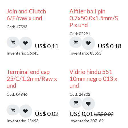
Join and Clutch
Alfiler ball pin
6/E/raw x und
0.7x50.0x1.5mm/S
P x und
Cod: 17593
Cod: 02991
US$
0,11
US$
0,18
Inventario: 56043
Inventario: 83553
40% DESCUENTO
Terminal end cap
Vidrio hindu 551
25/C/1.2mm/Raw x
10mm negro 013 x
und
und
Cod: 04946
Cod: 24902
US$
0,02
US$
0,01
US$
0,02
Inventario: 25493
Inventario: 207189