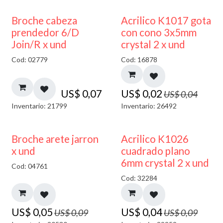
50% DESCUENTO
Broche cabeza
Acrilico K1017 gota
prendedor 6/D
con cono 3x5mm
Join/R x und
crystal 2 x und
Cod: 02779
Cod: 16878
US$
0,07
US$
0,02
US$
0,04
Inventario: 21799
Inventario: 26492
50% DESCUENTO
50% DESCUENTO
Broche arete jarron
Acrilico K1026
x und
cuadrado plano
6mm crystal 2 x und
Cod: 04761
Cod: 32284
US$
0,05
US$
0,04
US$
0,09
US$
0,09