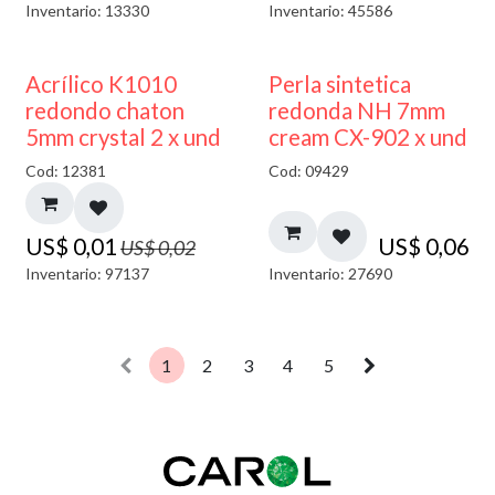
Inventario: 13330
Inventario: 45586
50% DESCUENTO
Acrílico K1010
Perla sintetica
redondo chaton
redonda NH 7mm
5mm crystal 2 x und
cream CX-902 x und
Cod: 12381
Cod: 09429
US$
0,01
US$
0,06
US$
0,02
Inventario: 97137
Inventario: 27690
1
2
3
4
5