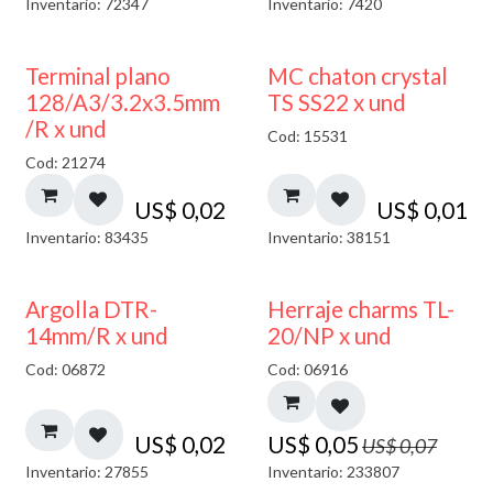
Inventario: 72347
Inventario: 7420
Terminal plano
MC chaton crystal
128/A3/3.2x3.5mm
TS SS22 x und
/R x und
Cod: 15531
Cod: 21274
US$
0,02
US$
0,01
Inventario: 83435
Inventario: 38151
40% DESCUENTO
Argolla DTR-
Herraje charms TL-
14mm/R x und
20/NP x und
Cod: 06872
Cod: 06916
US$
0,02
US$
0,05
US$
0,07
Inventario: 27855
Inventario: 233807