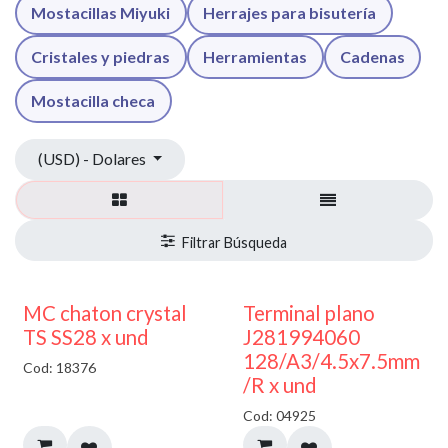
Mostacillas Miyuki
Herrajes para bisutería
Cristales y piedras
Herramientas
Cadenas
Mostacilla checa
(USD) - Dolares
MC chaton crystal
Terminal plano
TS SS28 x und
J281994060
128/A3/4.5x7.5mm
Cod: 18376
/R x und
Cod: 04925