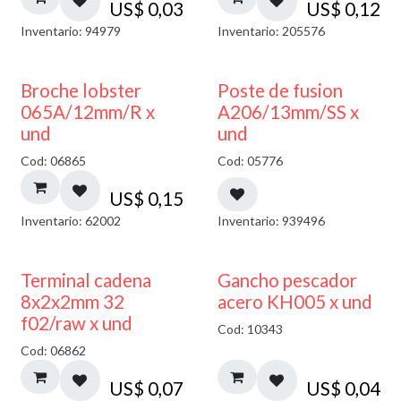
US$
0,03
US$
0,12
Inventario: 94979
Inventario: 205576
Broche lobster
Poste de fusion
065A/12mm/R x
A206/13mm/SS x
und
und
Cod: 06865
Cod: 05776
US$
0,15
Inventario: 62002
Inventario: 939496
Terminal cadena
Gancho pescador
8x2x2mm 32
acero KH005 x und
f02/raw x und
Cod: 10343
Cod: 06862
US$
0,07
US$
0,04