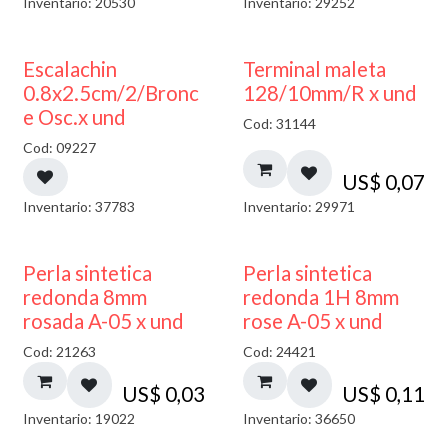
Inventario: 20530
Inventario: 29252
Escalachin
Terminal maleta
0.8x2.5cm/2/Bronc
128/10mm/R x und
e Osc.x und
Cod: 31144
Cod: 09227
US$
0,07
Inventario: 37783
Inventario: 29971
Perla sintetica
Perla sintetica
redonda 8mm
redonda 1H 8mm
rosada A-05 x und
rose A-05 x und
Cod: 21263
Cod: 24421
US$
0,03
US$
0,11
Inventario: 19022
Inventario: 36650