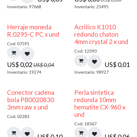
Inventario: 97668
Inventario: 25495
50% DESCUENTO
50% DESCUENTO
Herraje moneda
Acrilico K1010
R.0295-C PC x und
redondo chaton
4mm crystal 2 x und
Cod: 07591
Cod: 12390
US$
0,02
US$
0,01
US$
0,04
Inventario: 19274
Inventario: 98927
Conector cadena
Perla sintetica
bola PB0020830
redonda 10mm
3mm raw x und
hematite CX-960 x
und
Cod: 02283
Cod: 18367
US$
0,10
US$
0,06