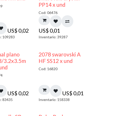
PP14 x und
89
Cod: 06476
US$
0,02
US$
0,01
o: 109283
Inventario: 39287
al plano
2078 swarovski A
3/3.2x3.5m
HF SS12 x und
und
Cod: 16820
74
US$
0,02
US$
0,01
o: 83435
Inventario: 158338