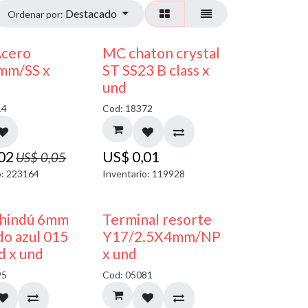
Destacado
Ordenar por:
50% DESCUENTO
Acero
MC chaton crystal
mm/SS x
ST SS23 B class x
und
14
Cod: 18372
,02
US$
0,01
US$
0,05
o: 223164
Inventario: 119928
40% DESCUENTO
50% DESCUENTO
 hindú 6mm
Terminal resorte
o azul 015
Y17/2.5X4mm/NP
d x und
x und
95
Cod: 05081