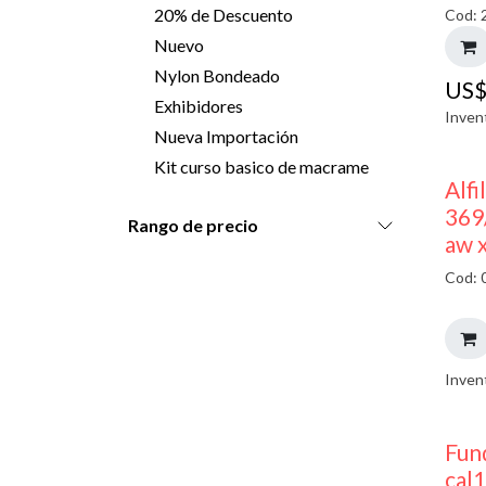
20% de Descuento
Cod: 
Nuevo
Nylon Bondeado
US
Exhibidores
Inven
Nueva Importación
Kit curso basico de macrame
Alfi
369
Rango de precio
aw 
Cod: 
Inven
Fun
cal