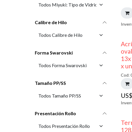
Calibre de Hilo
Inven
Acr
oval
Forma Swarovski
13x
x u
Cod: 
Tamaño PP/SS
US
Inven
Presentación Rollo
Ter
128