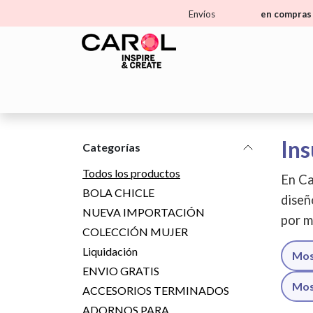
Ir al contenido
Envíos
en compras 
Home
Tienda
Aprende
Ma
Ins
Categorías
Todos los productos
En Ca
BOLA CHICLE
diseñ
NUEVA IMPORTACIÓN
por m
COLECCIÓN MUJER
Liquidación
Mos
ENVIO GRATIS
Mos
ACCESORIOS TERMINADOS
ADORNOS PARA