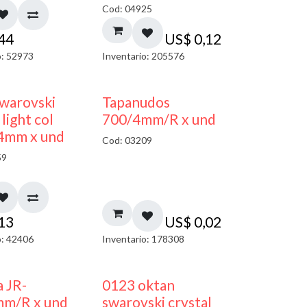
Cod: 04925
,44
US$
0,12
o: 52973
Inventario: 205576
warovski
Tapanudos
light col
700/4mm/R x und
 4mm x und
Cod: 03209
59
,13
US$
0,02
o: 42406
Inventario: 178308
a JR-
0123 oktan
mm/R x und
swarovski crystal