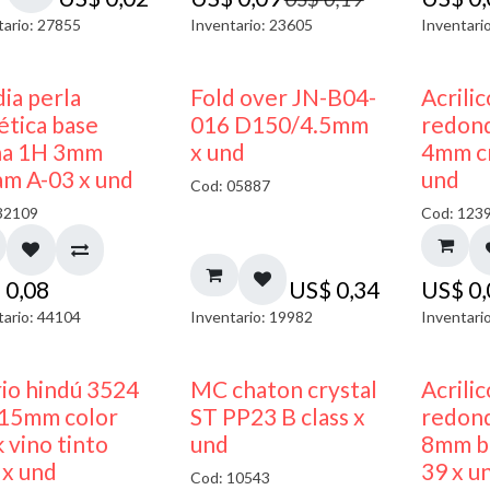
tario: 27855
Inventario: 23605
Inventari
ia perla
Fold over JN-B04-
Acrili
ética base
016 D150/4.5mm
redon
na 1H 3mm
x und
4mm cr
am A-03 x und
und
Cod: 05887
32109
Cod: 123
$
0,08
US$
0,34
US$
0
tario: 44104
Inventario: 19982
Inventari
40% DESCUENTO
rio hindú 3524
MC chaton crystal
Acrili
15mm color
ST PP23 B class x
redon
 vino tinto
und
8mm bl
 x und
39 x u
Cod: 10543