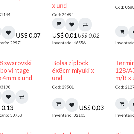
40% DESCUENTO
x und
Cod: 068
31144
Cod: 24694
US$
0,07
US$
0,01
US$
0,02
tario: 29971
Inventario: 46556
Inventari
¡NUEVO!
8 swarovski
Bolsa ziplock
Termin
bo vintage
6x8cm miyuki x
128/A
e 4mm x und
und
m/R x 
03198
Cod: 29501
Cod: 212
$
0,13
US$
0,03
tario: 33753
Inventario: 32105
Inventari