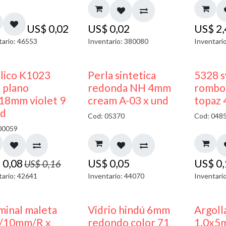
US$
0,02
US$
0,02
US$
2
tario: 46553
Inventario: 380080
Inventari
50% DESCUENTO
ílico K1023
Perla sintetica
5328 s
 plano
redonda NH 4mm
rombo 
18mm violet 9
cream A-03 x und
topaz
nd
Cod: 05370
Cod: 048
00059
$
0,08
US$
0,05
US$
0
US$
0,16
tario: 42641
Inventario: 44070
Inventari
minal maleta
Vidrio hindú 6mm
Argoll
/10mm/R x
redondo color 71
1.0x5