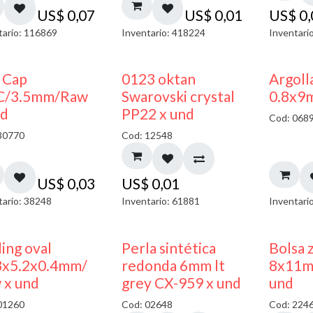
US$
0,07
US$
0,01
US$
0
tario: 116869
Inventario: 418224
Inventari
 Cap
0123 oktan
Argoll
C/3.5mm/Raw
Swarovski crystal
0.8x9
nd
PP22 x und
Cod: 068
30770
Cod: 12548
US$
0,03
US$
0,01
tario: 38248
Inventario: 61881
Inventari
ing oval
Perla sintética
Bolsa 
3x5.2x0.4mm/
redonda 6mm lt
8x11m
 x und
grey CX-959 x und
und
01260
Cod: 02648
Cod: 224