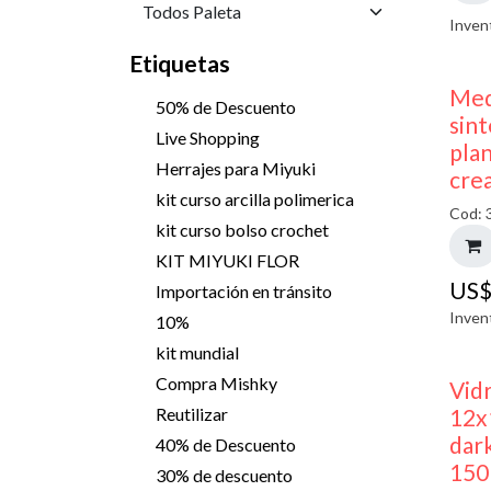
Inven
Etiquetas
Med
50% de Descuento
sint
Live Shopping
pla
Herrajes para Miyuki
cre
kit curso arcilla polimerica
Cod: 
kit curso bolso crochet
KIT MIYUKI FLOR
US
Importación en tránsito
Inven
10%
kit mundial
Compra Mishky
Vid
12x
Reutilizar
dark
40% de Descuento
150
30% de descuento