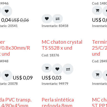
24946
Cod: 148
$
0,04
US$
0
US$
0,06
tario: 20541
Inventario: 83458
Inventari
ler
MC chaton crystal
Termin
/0.8x30mm/R
TS SS28 x und
25/C/
x und
und
Cod: 18376
04948
Cod: 284
US$
0,09
US$
0,03
tario: 20078
Inventario: 94979
Inventari
da PVC transp.
Perla sintética
MC cha
1.4/80x45mm
redonda 8mm
ST PP1