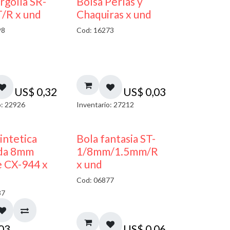
argolla SR-
Bolsa Perlas y
/R x und
Chaquiras x und
98
Cod: 16273
US$
0,32
US$
0,03
o: 22926
Inventario: 27212
sintetica
Bola fantasia ST-
da 8mm
1/8mm/1.5mm/R
 CX-944 x
x und
Cod: 06877
37
,03
US$
0,06