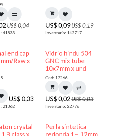
04
,02
US$
0,09
US$
0,04
US$
0,19
o: 41833
Inventario: 142717
40% DESCUENTO
al end cap
Vidrio hindu 504
2mm/Raw x
GNC mix tube
10x7mm x und
95
Cod: 17266
US$
0,03
US$
0,02
US$
0,03
o: 21362
Inventario: 22776
ton crystal
Perla sintetica
1 B class x
redonda 1H 12mm