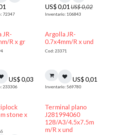
,01
US$
0,01
US$
0,02
o: 72347
Inventario: 106843
a JR-
Argolla JR-
mm/R x gr
0.7x4mm/R x und
94
Cod: 23371
US$
0,03
US$
0,01
o: 233306
Inventario: 569780
¡NUEVO!
ziplock
Terminal plano
m stone x
J281994060
128/A3/4.5x7.5m
m/R x und
65