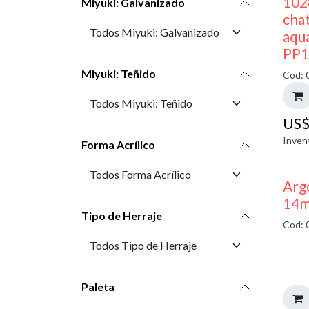
102
Miyuki: Galvanizado
cha
aqu
PP1
Miyuki: Teñido
Cod: 
US
Inven
Forma Acrílico
Arg
14m
Tipo de Herraje
Cod: 
Paleta