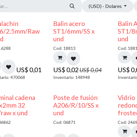
(USD) - Dolares
50% DESCUENTO
alachín
Balin acero
Balin 
6/2.5mm/Raw
ST1/6mm/SS x
ST1/8
nd
und
und
16288
Cod: 18813
Cod: 188
US$
0,01
US$
0,02
US$
0
US$
0,04
tario: 470068
Inventario: 148948
Inventari
minal cadena
Poste de fusión
Vidrio
x2mm 32
A206/R/10/SS x
redond
/raw x und
und
froste
06862
Cod: 06871
Cod: 246