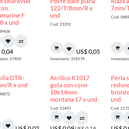
8 swarovski
Poste base plana
Riaza 
ton
122/T/8mm/R x
7mm/T
amarine F
und
Cod: 068
8 x und
Cod: 23392
09406
$
0,04
US$
0,05
tario: 57403
Inventario: 358174
Inventari
50% DESCUENTO
olla DTR-
Acrilico K1017
Perla 
m/R x und
gota con cono
redon
10x14mm
bronze
06872
montana 17 x und
und
Cod: 15495
Cod: 217
US$
0,02
US$
0,09
US$
0
US$
0,19