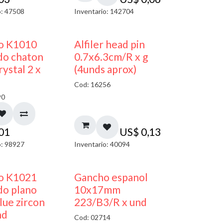
o: 47508
Inventario: 142704
50% DESCUENTO
co K1010
Alfiler head pin
do chaton
0.7x6.3cm/R x g
ystal 2 x
(4unds aprox)
Cod: 16256
90
,01
US$
0,13
o: 98927
Inventario: 40094
50% DESCUENTO
50% DESCUENTO
co K1021
Gancho espanol
do plano
10x17mm
ue zircon
223/B3/R x und
nd
Cod: 02714