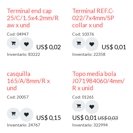
Terminal end cap
Terminal REF.C-
25/C/1.5x4.2mm/R
022/7x4mm/SP
aw x und
collar x und
Cod: 04947
Cod: 10376
US$
0,02
US$
0,01
Inventario: 83222
Inventario: 22358
50% DESCUENTO
casquilla
Topo media bola
165/A/8mm/R x
J071984060/4mm/
und
R x unid
Cod: 20057
Cod: 01261
US$
0,15
US$
0,01
US$
0,03
Inventario: 24767
Inventario: 322994