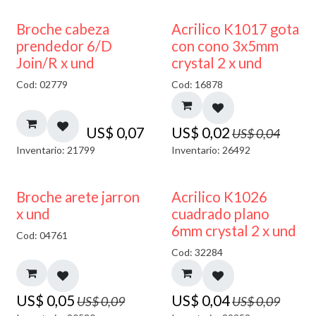
50% DESCUENTO
Broche cabeza
Acrilico K1017 gota
prendedor 6/D
con cono 3x5mm
Join/R x und
crystal 2 x und
Cod: 02779
Cod: 16878
US$
0,07
US$
0,02
US$
0,04
Inventario: 21799
Inventario: 26492
50% DESCUENTO
50% DESCUENTO
Broche arete jarron
Acrilico K1026
x und
cuadrado plano
6mm crystal 2 x und
Cod: 04761
Cod: 32284
US$
0,05
US$
0,04
US$
0,09
US$
0,09