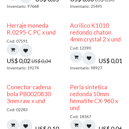
Inventario: 97668
Inventario: 25495
50% DESCUENTO
50% DESCUENTO
Herraje moneda
Acrilico K1010
R.0295-C PC x und
redondo chaton
4mm crystal 2 x und
Cod: 07591
Cod: 12390
US$
0,02
US$
0,01
US$
0,04
Inventario: 19274
Inventario: 98927
Conector cadena
Perla sintetica
bola PB0020830
redonda 10mm
3mm raw x und
hematite CX-960 x
und
Cod: 02283
Cod: 18367
US$
0,10
US$
0,06