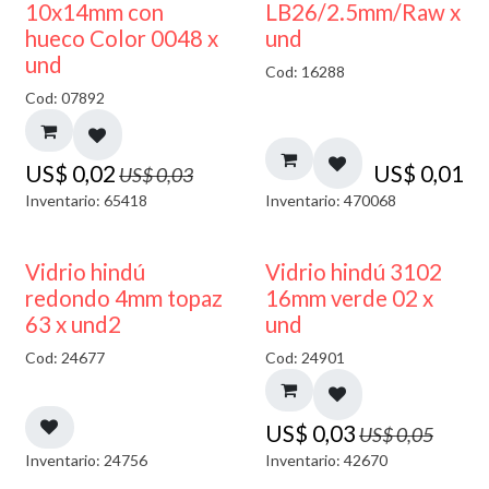
50% DESCUENTO
10x14mm con
LB26/2.5mm/Raw x
hueco Color 0048 x
und
und
Cod: 16288
Cod: 07892
US$
0,02
US$
0,01
US$
0,03
Inventario: 65418
Inventario: 470068
40% DESCUENTO
40% DESCUENTO
Vidrio hindú
Vidrio hindú 3102
redondo 4mm topaz
16mm verde 02 x
63 x und2
und
Cod: 24677
Cod: 24901
US$
0,03
US$
0,05
Inventario: 24756
Inventario: 42670