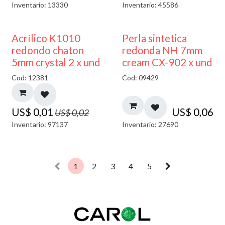
Inventario: 13330
Inventario: 45586
50% DESCUENTO
Acrílico K1010
Perla sintetica
redondo chaton
redonda NH 7mm
5mm crystal 2 x und
cream CX-902 x und
Cod: 12381
Cod: 09429
US$
0,01
US$
0,06
US$
0,02
Inventario: 97137
Inventario: 27690
1
2
3
4
5