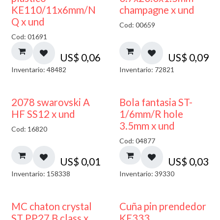
KE110/11x6mm/N
champagne x und
Q x und
Cod: 00659
Cod: 01691
US$
0,06
US$
0,09
Inventario: 48482
Inventario: 72821
2078 swarovski A
Bola fantasia ST-
HF SS12 x und
1/6mm/R hole
3.5mm x und
Cod: 16820
Cod: 04877
US$
0,01
US$
0,03
Inventario: 158338
Inventario: 39330
MC chaton crystal
Cuña pin prendedor
ST PP27 B class x
KE333