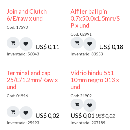
Join and Clutch
Alfiler ball pin
6/E/raw x und
0.7x50.0x1.5mm/S
P x und
Cod: 17593
Cod: 02991
US$
0,11
US$
0,18
Inventario: 56043
Inventario: 83553
40% DESCUENTO
Terminal end cap
Vidrio hindu 551
25/C/1.2mm/Raw x
10mm negro 013 x
und
und
Cod: 04946
Cod: 24902
US$
0,02
US$
0,01
US$
0,02
Inventario: 25493
Inventario: 207189