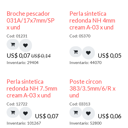
50% DESCUENTO
Broche pescador
Perla sintetica
031A/17x7mm/SP
redonda NH 4mm
x und
cream A-03 x und
Cod: 01231
Cod: 05370
US$
0,07
US$
0,05
US$
0,14
Inventario: 29404
Inventario: 44070
Perla sintetica
Poste circon
redonda NH 7.5mm
383/3.5mm/6/R x
cream A-03 x und
und
Cod: 12722
Cod: 03313
US$
0,07
US$
0,06
Inventario: 101267
Inventario: 52800