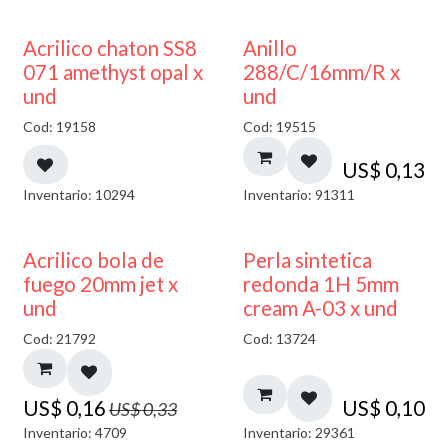
50% DESCUENTO
Acrilico chaton SS8
Anillo
071 amethyst opal x
288/C/16mm/R x
und
und
Cod: 19158
Cod: 19515
US$
0,13
Inventario: 10294
Inventario: 91311
50% DESCUENTO
Acrilico bola de
Perla sintetica
fuego 20mm jet x
redonda 1H 5mm
und
cream A-03 x und
Cod: 21792
Cod: 13724
US$
0,16
US$
0,10
US$
0,33
Inventario: 4709
Inventario: 29361