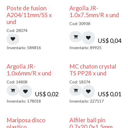
Poste de fusion
Argolla JR-
A204/11mm/SS x
1.0x7.5mm/R x und
und
Cod: 30938
Cod: 28074
US$
0,04
Inventario: 584816
Inventario: 89925
Argolla JR-
MC chaton crystal
1.0x6mm/R x und
TS PP28 x und
Cod: 14808
Cod: 18374
US$
0,02
US$
0,01
Inventario: 178018
Inventario: 227117
Mariposa disco
Alfiler ball pin
plastico
0.7x20.0x1.5mm