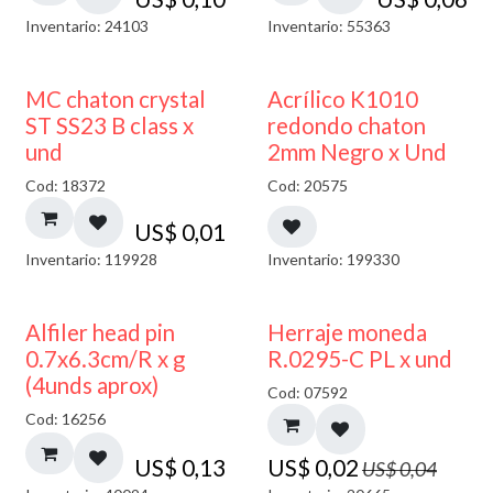
Inventario: 24103
Inventario: 55363
50% DESCUENTO
MC chaton crystal
Acrílico K1010
ST SS23 B class x
redondo chaton
und
2mm Negro x Und
Cod: 18372
Cod: 20575
US$
0,01
Inventario: 119928
Inventario: 199330
50% DESCUENTO
Alfiler head pin
Herraje moneda
0.7x6.3cm/R x g
R.0295-C PL x und
(4unds aprox)
Cod: 07592
Cod: 16256
US$
0,13
US$
0,02
US$
0,04