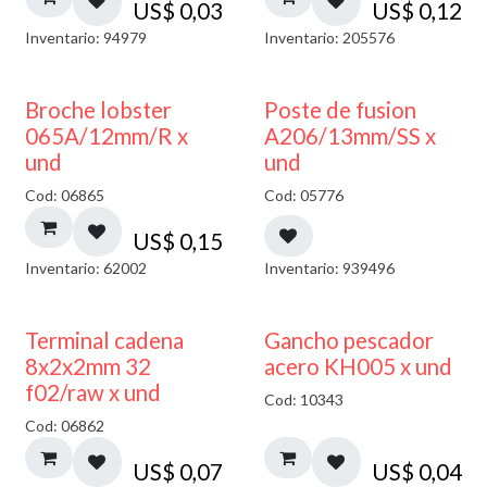
US$
0,03
US$
0,12
Inventario: 94979
Inventario: 205576
Broche lobster
Poste de fusion
065A/12mm/R x
A206/13mm/SS x
und
und
Cod: 06865
Cod: 05776
US$
0,15
Inventario: 62002
Inventario: 939496
Terminal cadena
Gancho pescador
8x2x2mm 32
acero KH005 x und
f02/raw x und
Cod: 10343
Cod: 06862
US$
0,07
US$
0,04