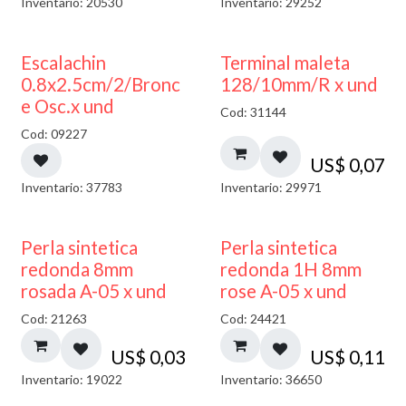
Inventario: 20530
Inventario: 29252
Escalachin
Terminal maleta
0.8x2.5cm/2/Bronc
128/10mm/R x und
e Osc.x und
Cod: 31144
Cod: 09227
US$
0,07
Inventario: 37783
Inventario: 29971
Perla sintetica
Perla sintetica
redonda 8mm
redonda 1H 8mm
rosada A-05 x und
rose A-05 x und
Cod: 21263
Cod: 24421
US$
0,03
US$
0,11
Inventario: 19022
Inventario: 36650