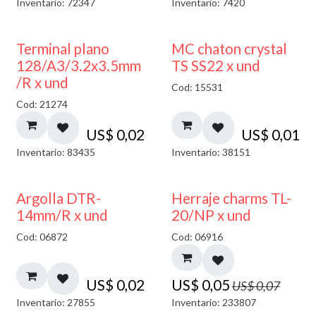
Inventario: 72347
Inventario: 7420
Terminal plano
MC chaton crystal
128/A3/3.2x3.5mm
TS SS22 x und
/R x und
Cod: 15531
Cod: 21274
US$
0,02
US$
0,01
Inventario: 83435
Inventario: 38151
40% DESCUENTO
Argolla DTR-
Herraje charms TL-
14mm/R x und
20/NP x und
Cod: 06872
Cod: 06916
US$
0,02
US$
0,05
US$
0,07
Inventario: 27855
Inventario: 233807