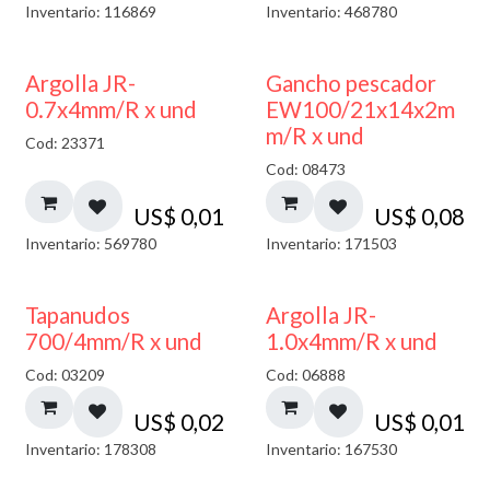
Inventario: 116869
Inventario: 468780
Argolla JR-
Gancho pescador
0.7x4mm/R x und
EW100/21x14x2m
m/R x und
Cod: 23371
Cod: 08473
US$
0,01
US$
0,08
Inventario: 569780
Inventario: 171503
Tapanudos
Argolla JR-
700/4mm/R x und
1.0x4mm/R x und
Cod: 03209
Cod: 06888
US$
0,02
US$
0,01
Inventario: 178308
Inventario: 167530