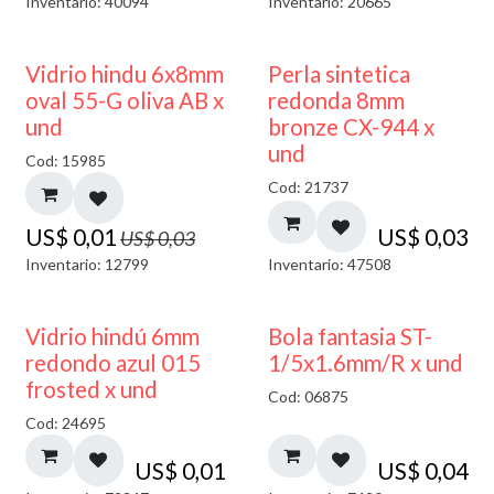
Inventario: 40094
Inventario: 20665
50% DESCUENTO
Vidrio hindu 6x8mm
Perla sintetica
oval 55-G oliva AB x
redonda 8mm
und
bronze CX-944 x
und
Cod: 15985
Cod: 21737
US$
0,01
US$
0,03
US$
0,03
Inventario: 12799
Inventario: 47508
40% DESCUENTO
Vidrio hindú 6mm
Bola fantasia ST-
redondo azul 015
1/5x1.6mm/R x und
frosted x und
Cod: 06875
Cod: 24695
US$
0,01
US$
0,04