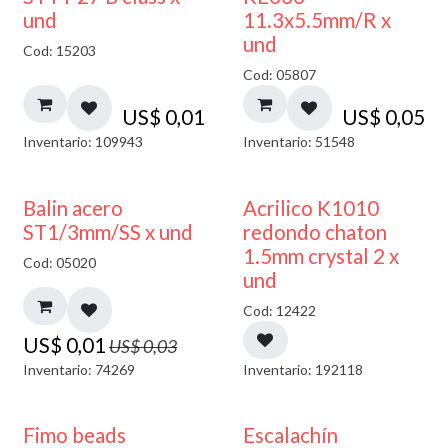
und
11.3x5.5mm/R x
und
Cod: 15203
Cod: 05807
US$
0,01
US$
0,05
Inventario: 109943
Inventario: 51548
50% DESCUENTO
50% DESCUENTO
Balin acero
Acrilico K1010
ST1/3mm/SS x und
redondo chaton
1.5mm crystal 2 x
Cod: 05020
und
Cod: 12422
US$
0,01
US$
0,03
Inventario: 74269
Inventario: 192118
Fimo beads
Escalachín