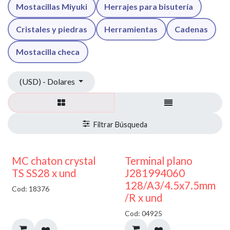
Mostacillas Miyuki
Herrajes para bisutería
Cristales y piedras
Herramientas
Cadenas
Mostacilla checa
(USD) - Dolares
MC chaton crystal
Terminal plano
TS SS28 x und
J281994060
128/A3/4.5x7.5mm
Cod: 18376
/R x und
Cod: 04925