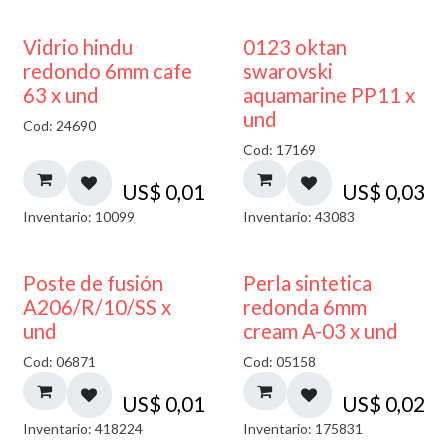
40% DESCUENTO
Vidrio hindu
0123 oktan
redondo 6mm cafe
swarovski
63 x und
aquamarine PP11 x
und
Cod: 24690
Cod: 17169
US$
0,01
US$
0,03
Inventario: 10099
Inventario: 43083
Poste de fusión
Perla sintetica
A206/R/10/SS x
redonda 6mm
und
cream A-03 x und
Cod: 06871
Cod: 05158
US$
0,01
US$
0,02
Inventario: 418224
Inventario: 175831