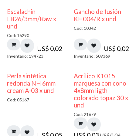
Escalachin
Gancho de fusión
LB26/3mm/Raw x
KH004/R x und
und
Cod: 10342
Cod: 16290
US$
0,02
US$
0,02
Inventario: 194723
Inventario: 509369
50% DESCUENTO
Perla sintética
Acrilico K1015
redonda NH 6mm
marquesa con cono
cream A-03 x und
4x8mm ligth
colorado topaz 30 x
Cod: 05167
und
Cod: 21679
US$
0,05
US$
0,03
US$
0,06