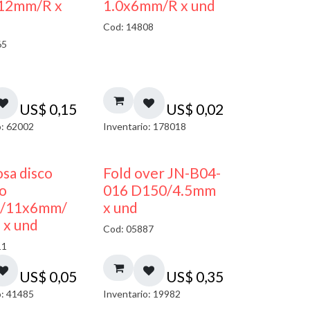
12mm/R x
1.0x6mm/R x und
Cod: 14808
65
US$
0,15
US$
0,02
o: 62002
Inventario: 178018
sa disco
Fold over JN-B04-
co
016 D150/4.5mm
/11x6mm/
x und
 x und
Cod: 05887
11
US$
0,05
US$
0,35
o: 41485
Inventario: 19982