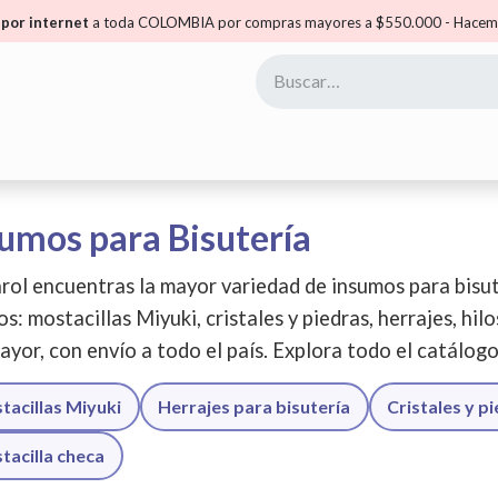
por internet
a toda COLOMBIA por compras mayores a $550.000 - Hacemo
yoristas
Puntos Carol
Mis Puntos
Comunidad
umos para Bisutería
rol encuentras la mayor variedad de insumos para bisut
os: mostacillas Miyuki, cristales y piedras, herrajes, hil
ayor, con envío a todo el país. Explora todo el catálog
tacillas Miyuki
Herrajes para bisutería
Cristales y p
tacilla checa