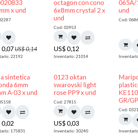
50% DESCUENTO
020833
octagon con cono
065A/
mm x und
6x8mm crystal 2 x
und
und
02287
Cod: 068
Cod: 03953
$
0,07
US$
0,12
US$
0,14
tario: 22192
Inventario: 21014
Inventari
a sintetica
0123 oktan
Maripo
onda 6mm
swarovski light
plasti
am A-03 x und
rose PP9 x und
KE110
GR/GP
05158
Cod: 27815
Cod: 032
$
0,02
US$
0,03
tario: 175831
Inventario: 30240
Inventari