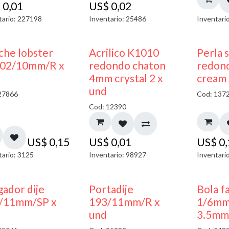
$
0,01
US$
0,02
tario: 227198
Inventario: 25486
Inventari
50% DESCUENTO
che lobster
Acrilico K1010
Perla 
02/10mm/R x
redondo chaton
redon
4mm crystal 2 x
cream 
und
27866
Cod: 137
Cod: 12390
US$
0,15
US$
0,01
US$
0
tario: 3125
Inventario: 98927
Inventari
50% DESCUENTO
gador dije
Portadije
Bola f
/11mm/SP x
193/11mm/R x
1/6mm
und
3.5mm