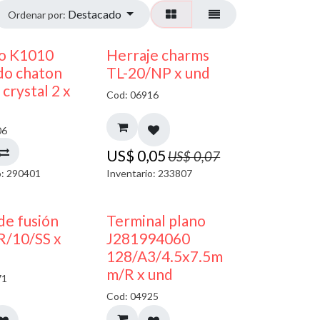
Destacado
Ordenar por:
50% DESCUENTO
40% DESCUENTO
co K1010
Herraje charms
do chaton
TL-20/NP x und
crystal 2 x
Cod: 06916
06
US$
0,05
US$
0,07
o: 290401
Inventario: 233807
de fusión
Terminal plano
R/10/SS x
J281994060
128/A3/4.5x7.5m
m/R x und
71
Cod: 04925