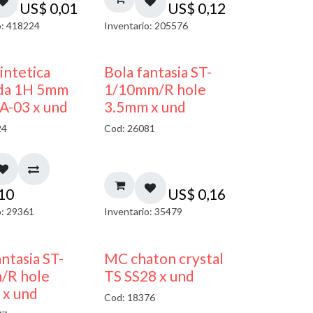
US$
0,01
US$
0,12
o: 418224
Inventario: 205576
sintetica
Bola fantasia ST-
da 1H 5mm
1/10mm/R hole
A-03 x und
3.5mm x und
24
Cod: 26081
,10
US$
0,16
o: 29361
Inventario: 35479
antasia ST-
MC chaton crystal
/R hole
TS SS28 x und
 x und
Cod: 18376