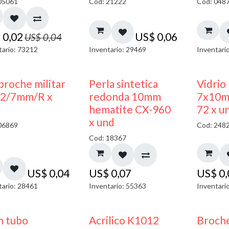
05061
Cod: 21222
Cod: 048
$
0,02
US$
0,06
US$
0,04
tario: 73212
Inventario: 29469
Inventari
broche militar
Perla sintetica
Vidrio
2/7mm/R x
redonda 10mm
7x10m
hematite CX-960
72 x u
x und
06869
Cod: 248
Cod: 18367
US$
0,04
US$
0,07
US$
0
tario: 28461
Inventario: 55363
Inventari
n tubo
Acrilico K1012
Broche