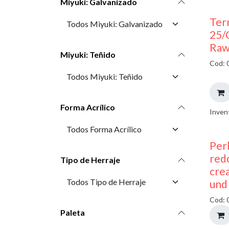
Miyuki: Galvanizado
Ter
25/
Raw
Miyuki: Teñido
Cod: 
Forma Acrílico
Inven
Perl
red
Tipo de Herraje
cre
und
Cod: 
Paleta