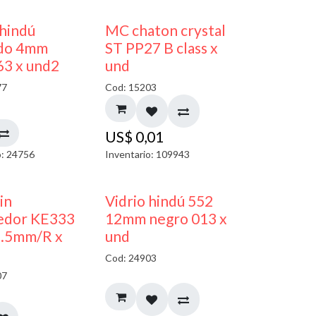
40% DESCUENTO
 hindú
MC chaton crystal
do 4mm
ST PP27 B class x
63 x und2
und
77
Cod: 15203
US$
0,01
o: 24756
Inventario: 109943
40% DESCUENTO
in
Vidrio hindú 552
edor KE333
12mm negro 013 x
5.5mm/R x
und
Cod: 24903
07