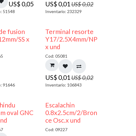
US$
0,05
US$
0,01
US$
0,02
o: 51548
Inventario: 232329
50% DESCUENTO
de fusion
Terminal resorte
12mm/SS x
Y17/2.5X4mm/NP
x und
65
Cod: 05081
US$
0,01
US$
0,02
o: 91646
Inventario: 106843
50% DESCUENTO
 hindu
Escalachin
m oval GNC
0.8x2.5cm/2/Bron
und
ce Osc.x und
67
Cod: 09227