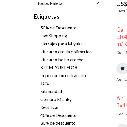
US
Inven
Etiquetas
50% de Descuento
Gan
ER4
Live Shopping
m/R
Herrajes para Miyuki
kit curso arcilla polimerica
Cod: 
kit curso bolso crochet
KIT MIYUKI FLOR
Importación en tránsito
Agota
10%
kit mundial
Ani
Compra Mishky
3x1
Reutilizar
Cod: 
40% de Descuento
30% de descuento