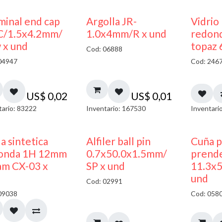
minal end cap
Argolla JR-
Vidrio
C/1.5x4.2mm/
1.0x4mm/R x und
redon
 x und
topaz 
Cod: 06888
04947
Cod: 246
US$
0,02
US$
0,01
tario: 83222
Inventario: 167530
Inventari
a sintetica
Alfiler ball pin
Cuña p
onda 1H 12mm
0.7x50.0x1.5mm/
prend
am CX-03 x
SP x und
11.3x
und
Cod: 02991
09038
Cod: 058