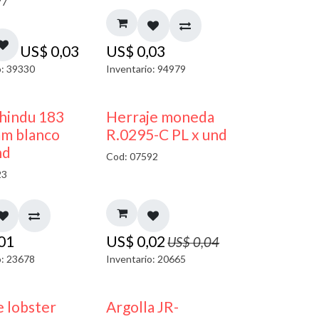
77
US$
0,03
US$
0,03
o: 39330
Inventario: 94979
40% DESCUENTO
50% DESCUENTO
 hindu 183
Herraje moneda
m blanco
R.0295-C PL x und
nd
Cod: 07592
23
,01
US$
0,02
US$
0,04
o: 23678
Inventario: 20665
 lobster
Argolla JR-