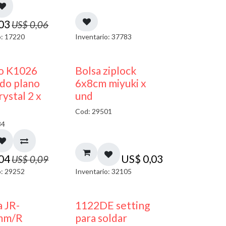
,03
US$
0,06
o: 17220
Inventario: 37783
50% DESCUENTO
¡NUEVO!
co K1026
Bolsa ziplock
do plano
6x8cm miyuki x
ystal 2 x
und
Cod: 29501
84
,04
US$
0,03
US$
0,09
o: 29252
Inventario: 32105
a JR-
1122DE setting
mm/R
para soldar