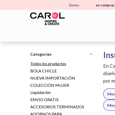
Ir al contenido
Envíos
en compras 
Home
Tienda
Aprende
Ma
Ins
Categorías
Todos los productos
En Ca
BOLA CHICLE
diseñ
NUEVA IMPORTACIÓN
por m
COLECCIÓN MUJER
Liquidación
Mos
ENVIO GRATIS
Mos
ACCESORIOS TERMINADOS
ADORNOS PARA