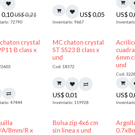
$
0,10
US$
0,05
US$
0
US$
0,21
tario: 72790
Inventario: 9667
Inventari
chaton crystal
MC chaton crystal
Acrili
P11 B class x
ST SS23 B class x
cuadra
und
6mm cr
und
22603
Cod: 18372
Cod: 322
US$
0,01
US$
0
tario: 47444
Inventario: 119928
Inventari
uilla
Bolsa zip 4x6 cm
Argoll
/A/8mm/R x
sin linea x und
0.7x8