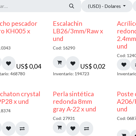
(USD) - Dolares
cho pescador
Escalachin
Acríli
ro KH005 x
LB26/3mm/Raw x
redon
und
2.4mm 
und
10343
Cod: 16290
Cod: 124
US$
0,04
US$
0,02
tario: 468780
Inventario: 194723
Inventari
chaton crystal
Perla sintética
Poste 
PP28 x und
redonda 8mm
A206/
gray A-22 x und
und
18374
Cod: 27931
Cod: 068