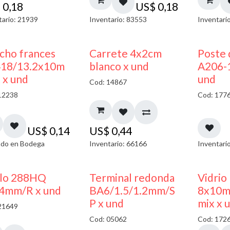
$
0,18
US$
0,18
tario: 21939
Inventario: 83553
Inventari
AGOTADO
cho frances
Carrete 4x2cm
Poste 
18/13.2x10m
blanco x und
A206-
 x und
und
Cod: 14867
12238
Cod: 177
US$
0,14
US$
0,44
do en Bodega
Inventario: 66166
Inventari
50% DESCUENTO
llo 288HQ
Terminal redonda
Vidrio
4mm/R x und
BA6/1.5/1.2mm/S
8x10m
P x und
mix x 
21649
Cod: 05062
Cod: 172