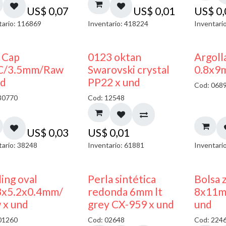
US$
0,07
US$
0,01
US$
0
tario: 116869
Inventario: 418224
Inventari
 Cap
0123 oktan
Argoll
C/3.5mm/Raw
Swarovski crystal
0.8x9
nd
PP22 x und
Cod: 068
30770
Cod: 12548
US$
0,03
US$
0,01
tario: 38248
Inventario: 61881
Inventari
ing oval
Perla sintética
Bolsa 
3x5.2x0.4mm/
redonda 6mm lt
8x11m
 x und
grey CX-959 x und
und
01260
Cod: 02648
Cod: 224