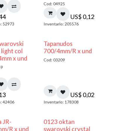
Cod: 04925
,44
US$
0,12
o: 52973
Inventario: 205576
warovski
Tapanudos
light col
700/4mm/R x und
 4mm x und
Cod: 03209
59
,13
US$
0,02
o: 42406
Inventario: 178308
a JR-
0123 oktan
mm/R x und
swarovski crystal