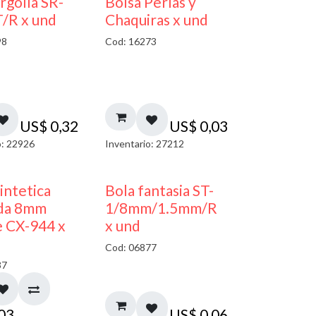
argolla SR-
Bolsa Perlas y
/R x und
Chaquiras x und
98
Cod: 16273
US$
0,32
US$
0,03
o: 22926
Inventario: 27212
sintetica
Bola fantasia ST-
da 8mm
1/8mm/1.5mm/R
 CX-944 x
x und
Cod: 06877
37
,03
US$
0,06