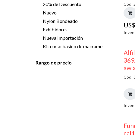
20% de Descuento
Cod: 
Nuevo
Nylon Bondeado
US
Exhibidores
Inven
Nueva Importación
Kit curso basico de macrame
Alfi
369
Rango de precio
aw 
Cod: 
Inven
Fun
cal