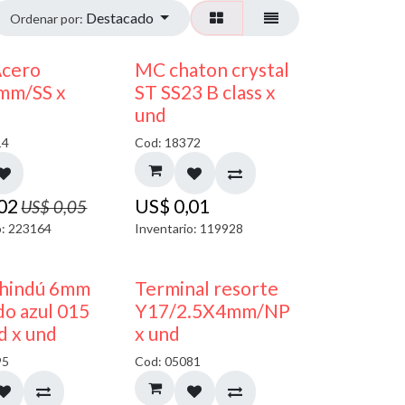
Destacado
Ordenar por:
50% DESCUENTO
Acero
MC chaton crystal
mm/SS x
ST SS23 B class x
und
14
Cod: 18372
,02
US$
0,01
US$
0,05
o: 223164
Inventario: 119928
40% DESCUENTO
50% DESCUENTO
 hindú 6mm
Terminal resorte
o azul 015
Y17/2.5X4mm/NP
d x und
x und
95
Cod: 05081