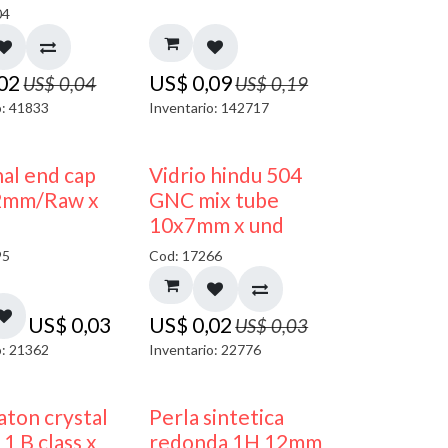
04
,02
US$
0,09
US$
0,04
US$
0,19
o: 41833
Inventario: 142717
40% DESCUENTO
al end cap
Vidrio hindu 504
2mm/Raw x
GNC mix tube
10x7mm x und
95
Cod: 17266
US$
0,03
US$
0,02
US$
0,03
o: 21362
Inventario: 22776
ton crystal
Perla sintetica
1 B class x
redonda 1H 12mm