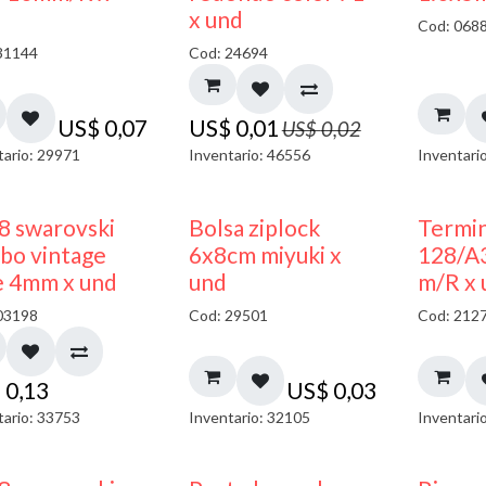
40% DESCUENTO
x und
Cod: 068
31144
Cod: 24694
US$
0,07
US$
0,01
US$
0,02
tario: 29971
Inventario: 46556
Inventari
¡NUEVO!
8 swarovski
Bolsa ziplock
Termin
bo vintage
6x8cm miyuki x
128/A
e 4mm x und
und
m/R x 
03198
Cod: 29501
Cod: 212
$
0,13
US$
0,03
tario: 33753
Inventario: 32105
Inventari