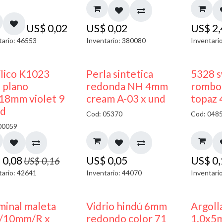
US$
0,02
US$
0,02
US$
2
tario: 46553
Inventario: 380080
Inventari
50% DESCUENTO
ílico K1023
Perla sintetica
5328 s
 plano
redonda NH 4mm
rombo 
18mm violet 9
cream A-03 x und
topaz
nd
Cod: 05370
Cod: 048
00059
$
0,08
US$
0,05
US$
0
US$
0,16
tario: 42641
Inventario: 44070
Inventari
minal maleta
Vidrio hindú 6mm
Argoll
/10mm/R x
redondo color 71
1.0x5