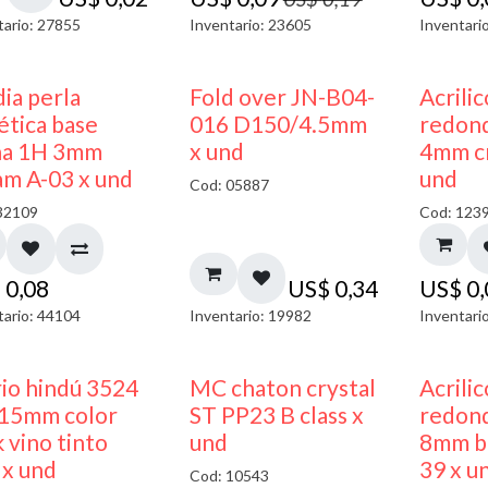
tario: 27855
Inventario: 23605
Inventari
ia perla
Fold over JN-B04-
Acrili
ética base
016 D150/4.5mm
redon
na 1H 3mm
x und
4mm cr
am A-03 x und
und
Cod: 05887
32109
Cod: 123
$
0,08
US$
0,34
US$
0
tario: 44104
Inventario: 19982
Inventari
40% DESCUENTO
rio hindú 3524
MC chaton crystal
Acrili
15mm color
ST PP23 B class x
redon
 vino tinto
und
8mm bl
 x und
39 x u
Cod: 10543