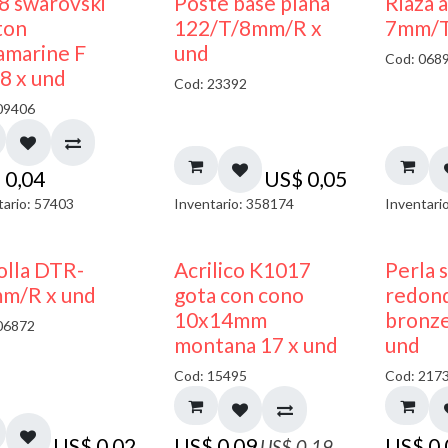
8 swarovski
Poste base plana
Riaza 
ton
122/T/8mm/R x
7mm/T
amarine F
und
Cod: 068
8 x und
Cod: 23392
09406
$
0,04
US$
0,05
tario: 57403
Inventario: 358174
Inventari
50% DESCUENTO
olla DTR-
Acrilico K1017
Perla 
m/R x und
gota con cono
redon
10x14mm
bronze
06872
montana 17 x und
und
Cod: 15495
Cod: 217
US$
0,02
US$
0,09
US$
0
US$
0,19