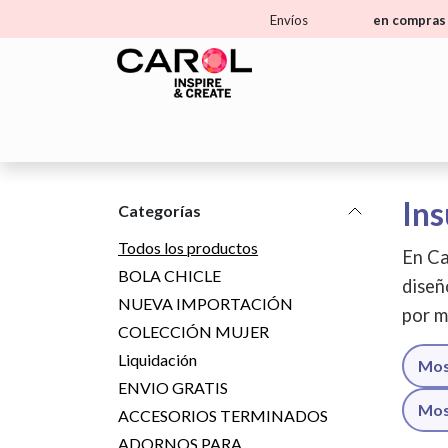
Ir al contenido
Envíos
en compras 
Home
Tienda
Aprende
Ma
Ins
Categorías
Todos los productos
En Ca
BOLA CHICLE
diseñ
NUEVA IMPORTACIÓN
por m
COLECCIÓN MUJER
Liquidación
Mos
ENVIO GRATIS
Mos
ACCESORIOS TERMINADOS
ADORNOS PARA