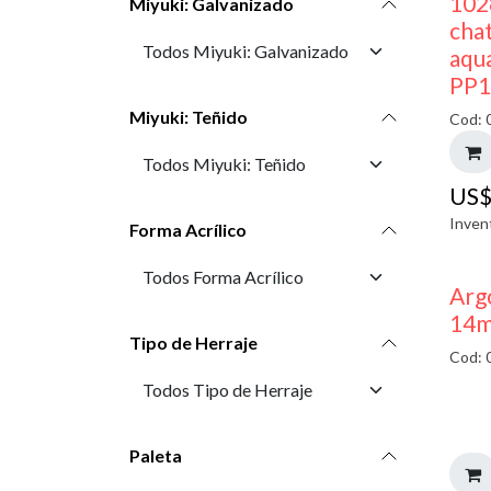
102
Miyuki: Galvanizado
cha
aqu
PP1
Miyuki: Teñido
Cod: 
US
Inven
Forma Acrílico
Arg
14m
Tipo de Herraje
Cod: 
Paleta