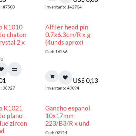
o: 47508
Inventario: 142704
50% DESCUENTO
co K1010
Alfiler head pin
do chaton
0.7x6.3cm/R x g
ystal 2 x
(4unds aprox)
Cod: 16256
90
,01
US$
0,13
o: 98927
Inventario: 40094
50% DESCUENTO
50% DESCUENTO
co K1021
Gancho espanol
do plano
10x17mm
ue zircon
223/B3/R x und
nd
Cod: 02714