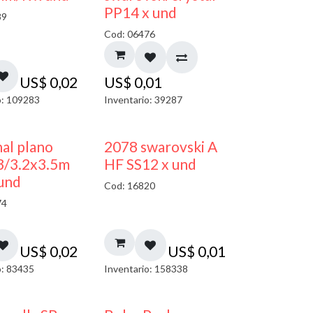
PP14 x und
89
Cod: 06476
US$
0,02
US$
0,01
o: 109283
Inventario: 39287
al plano
2078 swarovski A
3/3.2x3.5m
HF SS12 x und
und
Cod: 16820
74
US$
0,02
US$
0,01
o: 83435
Inventario: 158338