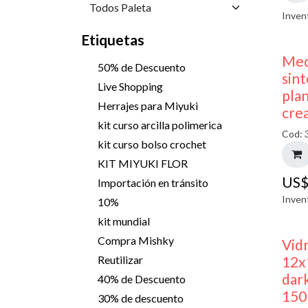
Inven
Etiquetas
Med
50% de Descuento
sint
Live Shopping
pla
Herrajes para Miyuki
cre
kit curso arcilla polimerica
Cod: 
kit curso bolso crochet
KIT MIYUKI FLOR
US
Importación en tránsito
Inven
10%
kit mundial
Compra Mishky
Vid
12x
Reutilizar
dark
40% de Descuento
150
30% de descuento