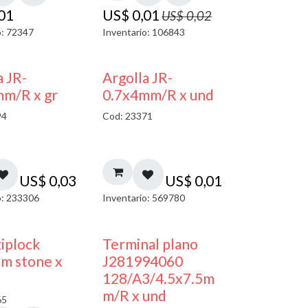
,01
US$
0,01
US$
0,02
o: 72347
Inventario: 106843
a JR-
Argolla JR-
mm/R x gr
0.7x4mm/R x und
94
Cod: 23371
US$
0,03
US$
0,01
o: 233306
Inventario: 569780
¡NUEVO!
ziplock
Terminal plano
m stone x
J281994060
128/A3/4.5x7.5m
m/R x und
65