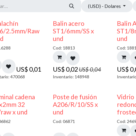
(USD) - Dolares
50% DESCUENTO
alachín
Balin acero
Balin 
6/2.5mm/Raw
ST1/6mm/SS x
ST1/8
nd
und
und
16288
Cod: 18813
Cod: 188
US$
0,01
US$
0,02
US$
0
US$
0,04
tario: 470068
Inventario: 148948
Inventari
minal cadena
Poste de fusión
Vidrio
x2mm 32
A206/R/10/SS x
redond
/raw x und
und
froste
06862
Cod: 06871
Cod: 246