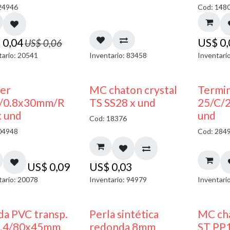
24946
Cod: 148
$
0,04
US$
0
US$
0,06
tario: 20541
Inventario: 83458
Inventari
ler
MC chaton crystal
Termin
/0.8x30mm/R
TS SS28 x und
25/C/
x und
und
Cod: 18376
04948
Cod: 284
US$
0,09
US$
0,03
tario: 20078
Inventario: 94979
Inventari
da PVC transp.
Perla sintética
MC cha
1.4/80x45mm
redonda 8mm
ST PP1