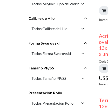
Calibre de Hilo
Inven
Acr
oval
Forma Swarovski
13x
x u
Cod: 
Tamaño PP/SS
US
Inven
Presentación Rollo
Ter
128