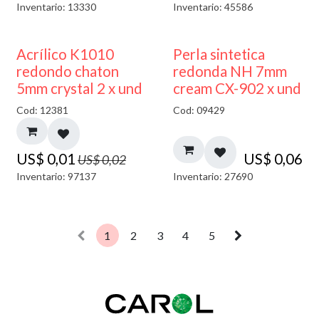
Inventario: 13330
Inventario: 45586
50% DESCUENTO
Acrílico K1010
Perla sintetica
redondo chaton
redonda NH 7mm
5mm crystal 2 x und
cream CX-902 x und
Cod: 12381
Cod: 09429
US$
0,01
US$
0,06
US$
0,02
Inventario: 97137
Inventario: 27690
1
2
3
4
5