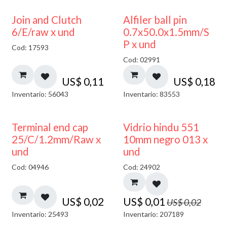
Join and Clutch
Alfiler ball pin
6/E/raw x und
0.7x50.0x1.5mm/S
P x und
Cod: 17593
Cod: 02991
US$
0,11
US$
0,18
Inventario: 56043
Inventario: 83553
40% DESCUENTO
Terminal end cap
Vidrio hindu 551
25/C/1.2mm/Raw x
10mm negro 013 x
und
und
Cod: 04946
Cod: 24902
US$
0,02
US$
0,01
US$
0,02
Inventario: 25493
Inventario: 207189