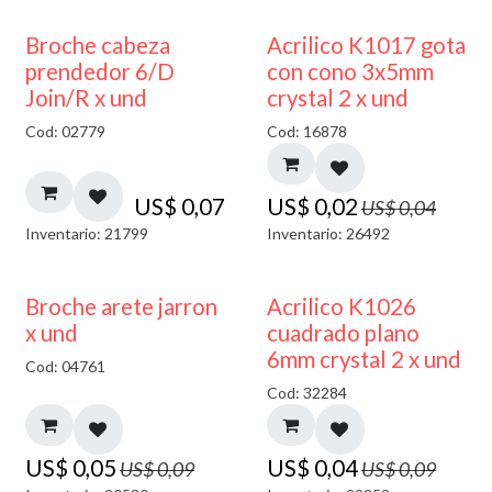
50% DESCUENTO
Broche cabeza
Acrilico K1017 gota
prendedor 6/D
con cono 3x5mm
Join/R x und
crystal 2 x und
Cod: 02779
Cod: 16878
US$
0,07
US$
0,02
US$
0,04
Inventario: 21799
Inventario: 26492
50% DESCUENTO
50% DESCUENTO
Broche arete jarron
Acrilico K1026
x und
cuadrado plano
6mm crystal 2 x und
Cod: 04761
Cod: 32284
US$
0,05
US$
0,04
US$
0,09
US$
0,09