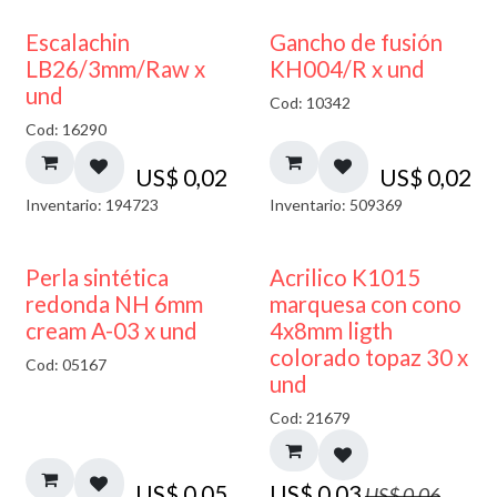
Escalachin
Gancho de fusión
LB26/3mm/Raw x
KH004/R x und
und
Cod: 10342
Cod: 16290
US$
0,02
US$
0,02
Inventario: 194723
Inventario: 509369
50% DESCUENTO
Perla sintética
Acrilico K1015
redonda NH 6mm
marquesa con cono
cream A-03 x und
4x8mm ligth
colorado topaz 30 x
Cod: 05167
und
Cod: 21679
US$
0,05
US$
0,03
US$
0,06