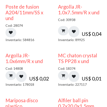
Poste de fusion
Argolla JR-
A204/11mm/SS x
1.0x7.5mm/R x und
und
Cod: 30938
Cod: 28074
US$
0,04
Inventario: 584816
Inventario: 89925
Argolla JR-
MC chaton crystal
1.0x6mm/R x und
TS PP28 x und
Cod: 14808
Cod: 18374
US$
0,02
US$
0,01
Inventario: 178018
Inventario: 227117
Mariposa disco
Alfiler ball pin
plastico
0.7x20.0x1.5mm