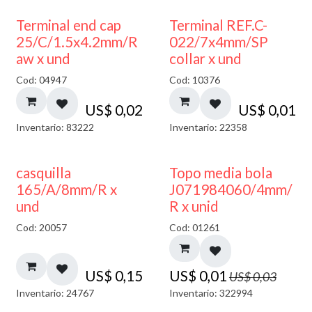
Terminal end cap
Terminal REF.C-
25/C/1.5x4.2mm/R
022/7x4mm/SP
aw x und
collar x und
Cod: 04947
Cod: 10376
US$
0,02
US$
0,01
Inventario: 83222
Inventario: 22358
50% DESCUENTO
casquilla
Topo media bola
165/A/8mm/R x
J071984060/4mm/
und
R x unid
Cod: 20057
Cod: 01261
US$
0,15
US$
0,01
US$
0,03
Inventario: 24767
Inventario: 322994