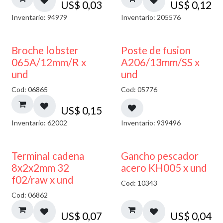
US$
0,03
US$
0,12
Inventario: 94979
Inventario: 205576
Broche lobster
Poste de fusion
065A/12mm/R x
A206/13mm/SS x
und
und
Cod: 06865
Cod: 05776
US$
0,15
Inventario: 62002
Inventario: 939496
Terminal cadena
Gancho pescador
8x2x2mm 32
acero KH005 x und
f02/raw x und
Cod: 10343
Cod: 06862
US$
0,07
US$
0,04