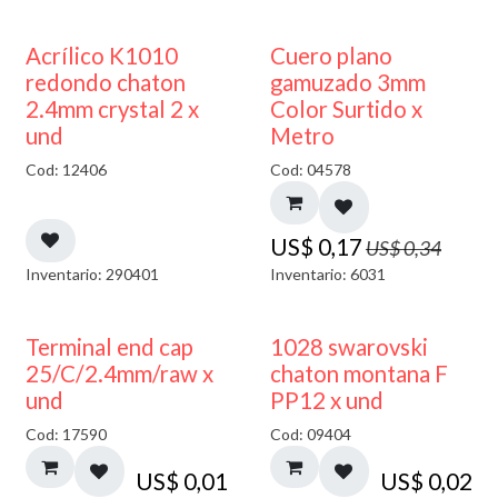
50% DESCUENTO
50% DESCUENTO
Acrílico K1010
Cuero plano
redondo chaton
gamuzado 3mm
2.4mm crystal 2 x
Color Surtido x
und
Metro
Cod: 12406
Cod: 04578
US$
0,17
US$
0,34
Inventario: 290401
Inventario: 6031
Terminal end cap
1028 swarovski
25/C/2.4mm/raw x
chaton montana F
und
PP12 x und
Cod: 17590
Cod: 09404
US$
0,01
US$
0,02