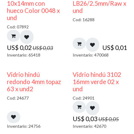
50% DESCUENTO
10x14mm con
LB26/2.5mm/Raw x
hueco Color 0048 x
und
und
Cod: 16288
Cod: 07892
US$
0,02
US$
0,01
US$
0,03
Inventario: 65418
Inventario: 470068
40% DESCUENTO
40% DESCUENTO
Vidrio hindú
Vidrio hindú 3102
redondo 4mm topaz
16mm verde 02 x
63 x und2
und
Cod: 24677
Cod: 24901
US$
0,03
US$
0,05
Inventario: 24756
Inventario: 42670