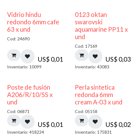
40% DESCUENTO
Vidrio hindu
0123 oktan
redondo 6mm cafe
swarovski
63 x und
aquamarine PP11 x
und
Cod: 24690
Cod: 17169
US$
0,01
US$
0,03
Inventario: 10099
Inventario: 43083
Poste de fusión
Perla sintetica
A206/R/10/SS x
redonda 6mm
und
cream A-03 x und
Cod: 06871
Cod: 05158
US$
0,01
US$
0,02
Inventario: 418224
Inventario: 175831