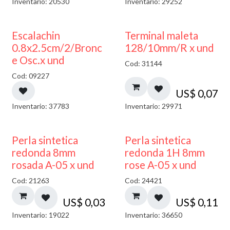
Inventario: 20530
Inventario: 29252
Escalachin
Terminal maleta
0.8x2.5cm/2/Bronc
128/10mm/R x und
e Osc.x und
Cod: 31144
Cod: 09227
US$
0,07
Inventario: 37783
Inventario: 29971
Perla sintetica
Perla sintetica
redonda 8mm
redonda 1H 8mm
rosada A-05 x und
rose A-05 x und
Cod: 21263
Cod: 24421
US$
0,03
US$
0,11
Inventario: 19022
Inventario: 36650