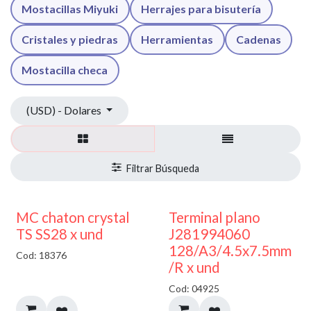
Mostacillas Miyuki
Herrajes para bisutería
Cristales y piedras
Herramientas
Cadenas
Mostacilla checa
(USD) - Dolares
MC chaton crystal
Terminal plano
TS SS28 x und
J281994060
128/A3/4.5x7.5mm
Cod: 18376
/R x und
Cod: 04925