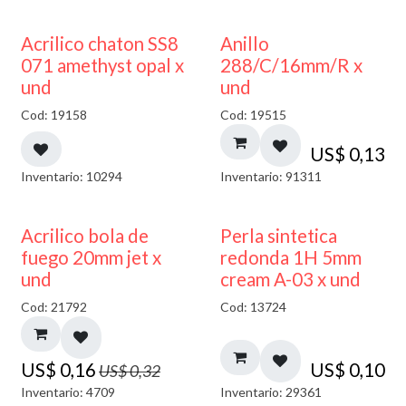
50% DESCUENTO
Acrilico chaton SS8
Anillo
071 amethyst opal x
288/C/16mm/R x
und
und
Cod: 19158
Cod: 19515
US$
0,13
Inventario: 10294
Inventario: 91311
50% DESCUENTO
Acrilico bola de
Perla sintetica
fuego 20mm jet x
redonda 1H 5mm
und
cream A-03 x und
Cod: 21792
Cod: 13724
US$
0,16
US$
0,10
US$
0,32
Inventario: 4709
Inventario: 29361