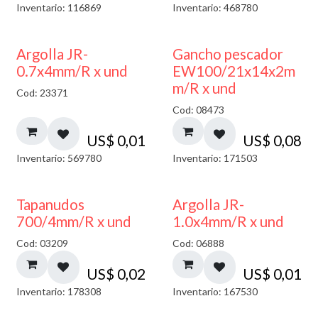
Inventario: 116869
Inventario: 468780
Argolla JR-
Gancho pescador
0.7x4mm/R x und
EW100/21x14x2m
m/R x und
Cod: 23371
Cod: 08473
US$
0,01
US$
0,08
Inventario: 569780
Inventario: 171503
Tapanudos
Argolla JR-
700/4mm/R x und
1.0x4mm/R x und
Cod: 03209
Cod: 06888
US$
0,02
US$
0,01
Inventario: 178308
Inventario: 167530