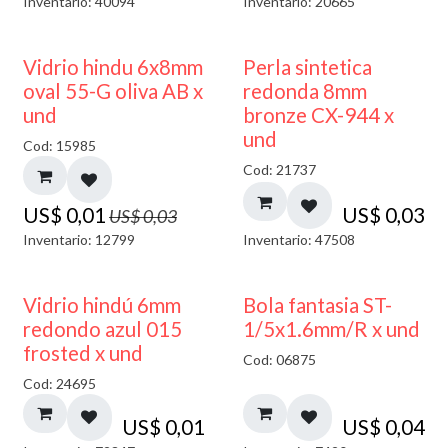
Inventario: 40094
Inventario: 20665
50% DESCUENTO
Vidrio hindu 6x8mm
Perla sintetica
oval 55-G oliva AB x
redonda 8mm
und
bronze CX-944 x
und
Cod: 15985
Cod: 21737
US$
0,01
US$
0,03
US$
0,03
Inventario: 12799
Inventario: 47508
40% DESCUENTO
Vidrio hindú 6mm
Bola fantasia ST-
redondo azul 015
1/5x1.6mm/R x und
frosted x und
Cod: 06875
Cod: 24695
US$
0,01
US$
0,04