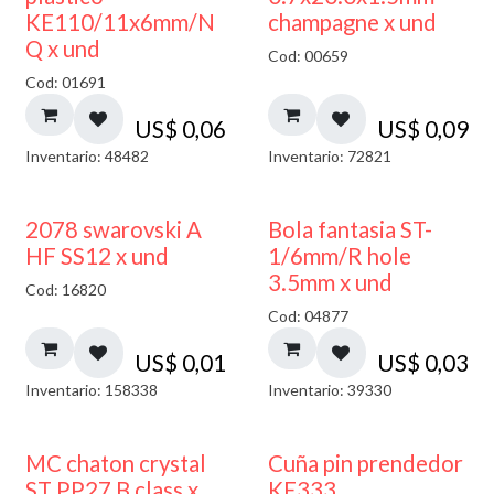
KE110/11x6mm/N
champagne x und
Q x und
Cod: 00659
Cod: 01691
US$
0,06
US$
0,09
Inventario: 48482
Inventario: 72821
2078 swarovski A
Bola fantasia ST-
HF SS12 x und
1/6mm/R hole
3.5mm x und
Cod: 16820
Cod: 04877
US$
0,01
US$
0,03
Inventario: 158338
Inventario: 39330
MC chaton crystal
Cuña pin prendedor
ST PP27 B class x
KE333