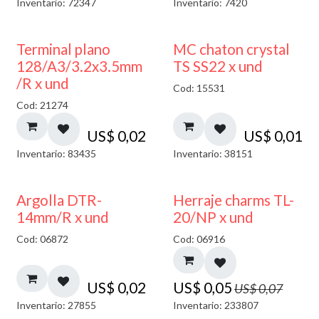
Inventario: 72347
Inventario: 7420
Terminal plano
MC chaton crystal
128/A3/3.2x3.5mm
TS SS22 x und
/R x und
Cod: 15531
Cod: 21274
US$
0,02
US$
0,01
Inventario: 83435
Inventario: 38151
40% DESCUENTO
Argolla DTR-
Herraje charms TL-
14mm/R x und
20/NP x und
Cod: 06872
Cod: 06916
US$
0,02
US$
0,05
US$
0,07
Inventario: 27855
Inventario: 233807