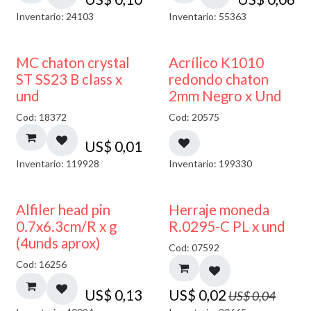
Inventario: 24103
Inventario: 55363
50% DESCUENTO
MC chaton crystal
Acrílico K1010
ST SS23 B class x
redondo chaton
und
2mm Negro x Und
Cod: 18372
Cod: 20575
US$
0,01
Inventario: 119928
Inventario: 199330
50% DESCUENTO
Alfiler head pin
Herraje moneda
0.7x6.3cm/R x g
R.0295-C PL x und
(4unds aprox)
Cod: 07592
Cod: 16256
US$
0,13
US$
0,02
US$
0,04