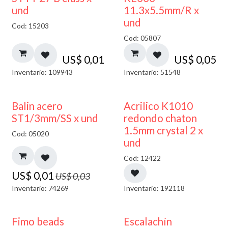
und
11.3x5.5mm/R x
und
Cod: 15203
Cod: 05807
US$
0,01
US$
0,05
Inventario: 109943
Inventario: 51548
50% DESCUENTO
50% DESCUENTO
Balin acero
Acrilico K1010
ST1/3mm/SS x und
redondo chaton
1.5mm crystal 2 x
Cod: 05020
und
Cod: 12422
US$
0,01
US$
0,03
Inventario: 74269
Inventario: 192118
Fimo beads
Escalachín