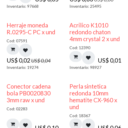
Inventario: 97668
Inventario: 25495
50% DESCUENTO
50% DESCUENTO
Herraje moneda
Acrilico K1010
R.0295-C PC x und
redondo chaton
4mm crystal 2 x und
Cod: 07591
Cod: 12390
US$
0,02
US$
0,01
US$
0,04
Inventario: 19274
Inventario: 98927
Conector cadena
Perla sintetica
bola PB0020830
redonda 10mm
3mm raw x und
hematite CX-960 x
und
Cod: 02283
Cod: 18367
US$
0,10
US$
0,06