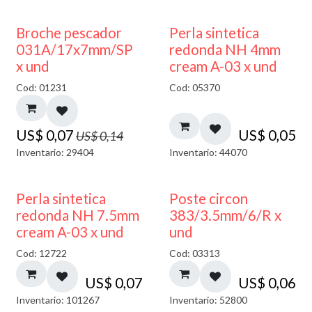
50% DESCUENTO
Broche pescador
Perla sintetica
031A/17x7mm/SP
redonda NH 4mm
x und
cream A-03 x und
Cod: 01231
Cod: 05370
US$
0,07
US$
0,05
US$
0,14
Inventario: 29404
Inventario: 44070
Perla sintetica
Poste circon
redonda NH 7.5mm
383/3.5mm/6/R x
cream A-03 x und
und
Cod: 12722
Cod: 03313
US$
0,07
US$
0,06
Inventario: 101267
Inventario: 52800