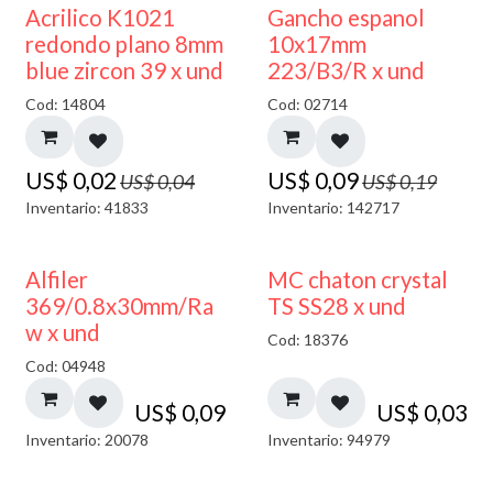
50% DESCUENTO
50% DESCUENTO
Acrilico K1021
Gancho espanol
redondo plano 8mm
10x17mm
blue zircon 39 x und
223/B3/R x und
Cod: 14804
Cod: 02714
US$
0,02
US$
0,09
US$
0,04
US$
0,19
Inventario: 41833
Inventario: 142717
Alfiler
MC chaton crystal
369/0.8x30mm/Ra
TS SS28 x und
w x und
Cod: 18376
Cod: 04948
US$
0,09
US$
0,03
Inventario: 20078
Inventario: 94979