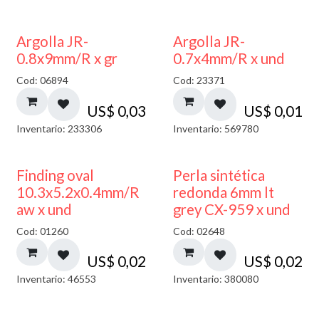
Argolla JR-
Argolla JR-
0.8x9mm/R x gr
0.7x4mm/R x und
Cod: 06894
Cod: 23371
US$
0,03
US$
0,01
Inventario: 233306
Inventario: 569780
Finding oval
Perla sintética
10.3x5.2x0.4mm/R
redonda 6mm lt
aw x und
grey CX-959 x und
Cod: 01260
Cod: 02648
US$
0,02
US$
0,02
Inventario: 46553
Inventario: 380080