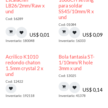
LB26/2mm/Raw x
para soldar
und
SS45/10mm/R x
und
Cod: 16289
Cod: 01084
US$
0,01
US$
0,09
Inventario: 180048
Inventario: 16333
50% DESCUENTO
Acrilico K1010
Bola fantasia ST-
redondo chaton
1/10mm/R hole
1.5mm crystal 2 x
3mm x und
und
Cod: 13025
Cod: 12422
US$
0,14
Inventario: 192118
Inventario: 41378