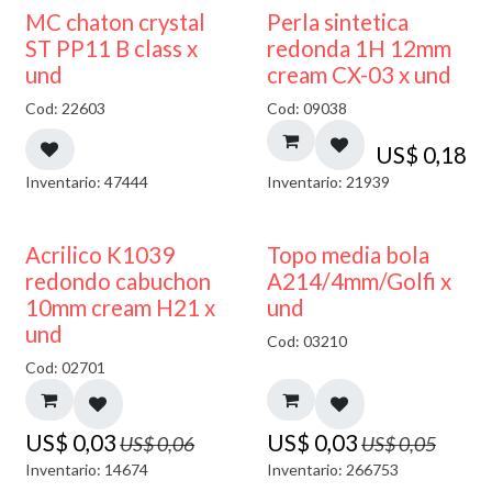
MC chaton crystal
Perla sintetica
ST PP11 B class x
redonda 1H 12mm
und
cream CX-03 x und
Cod: 22603
Cod: 09038
US$
0,18
Inventario: 47444
Inventario: 21939
50% DESCUENTO
40% DESCUENTO
Acrilico K1039
Topo media bola
redondo cabuchon
A214/4mm/Golfi x
10mm cream H21 x
und
und
Cod: 03210
Cod: 02701
US$
0,03
US$
0,03
US$
0,06
US$
0,05
Inventario: 14674
Inventario: 266753