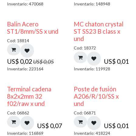
Inventario: 470068
Inventario: 148948
50% DESCUENTO
Balin Acero
MC chaton crystal
ST1/8mm/SS x und
ST SS23 B class x
und
Cod: 18814
Cod: 18372
US$
0,02
US$
0,01
US$
0,05
Inventario: 223164
Inventario: 119928
Terminal cadena
Poste de fusión
8x2x2mm 32
A206/R/10/SS x
f02/raw x und
und
Cod: 06862
Cod: 06871
US$
0,07
US$
0,01
Inventario: 116869
Inventario: 418224