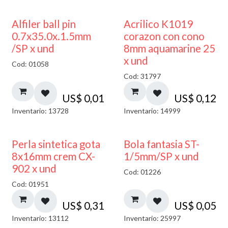
Alfiler ball pin
Acrilico K1019
0.7x35.0x.1.5mm
corazon con cono
/SP x und
8mm aquamarine 25
x und
Cod: 01058
Cod: 31797
US$
0,01
US$
0,12
Inventario: 13728
Inventario: 14999
Perla sintetica gota
Bola fantasia ST-
8x16mm crem CX-
1/5mm/SP x und
902 x und
Cod: 01226
Cod: 01951
US$
0,31
US$
0,05
Inventario: 13112
Inventario: 25997