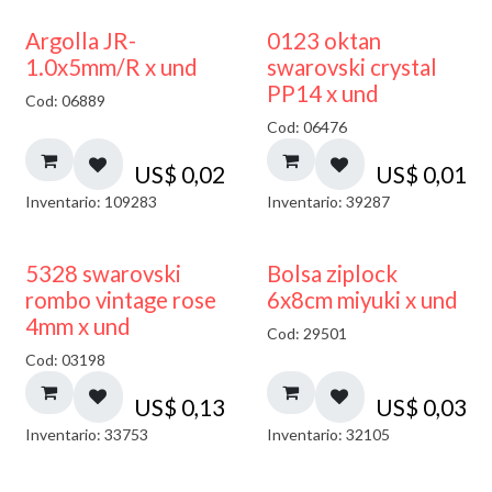
Argolla JR-
0123 oktan
1.0x5mm/R x und
swarovski crystal
PP14 x und
Cod: 06889
Cod: 06476
US$
0,02
US$
0,01
Inventario: 109283
Inventario: 39287
¡NUEVO!
5328 swarovski
Bolsa ziplock
rombo vintage rose
6x8cm miyuki x und
4mm x und
Cod: 29501
Cod: 03198
US$
0,13
US$
0,03
Inventario: 33753
Inventario: 32105