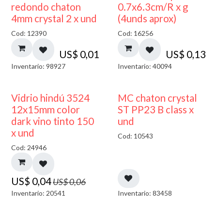
50% DESCUENTO
redondo chaton
0.7x6.3cm/R x g
4mm crystal 2 x und
(4unds aprox)
Cod: 12390
Cod: 16256
US$
0,01
US$
0,13
Inventario: 98927
Inventario: 40094
40% DESCUENTO
Vidrio hindú 3524
MC chaton crystal
12x15mm color
ST PP23 B class x
dark vino tinto 150
und
x und
Cod: 10543
Cod: 24946
US$
0,04
US$
0,06
Inventario: 20541
Inventario: 83458