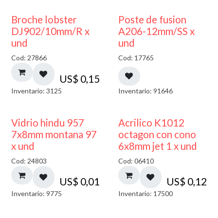
Broche lobster
Poste de fusion
DJ902/10mm/R x
A206-12mm/SS x
und
und
Cod: 27866
Cod: 17765
US$
0,15
Inventario: 3125
Inventario: 91646
40% DESCUENTO
Vidrio hindu 957
Acrilico K1012
7x8mm montana 97
octagon con cono
x und
6x8mm jet 1 x und
Cod: 24803
Cod: 06410
US$
0,01
US$
0,12
Inventario: 9775
Inventario: 17500