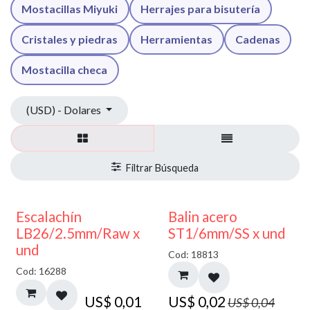
Mostacillas Miyuki
Herrajes para bisutería
Cristales y piedras
Herramientas
Cadenas
Mostacilla checa
(USD) - Dolares
50% DESCUENTO
Escalachín
Balin acero
LB26/2.5mm/Raw x
ST1/6mm/SS x und
und
Cod: 18813
Cod: 16288
US$
0,01
US$
0,02
US$
0,04