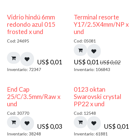
40% DESCUENTO
50% DESCUENTO
Vidrio hindú 6mm
Terminal resorte
redondo azul 015
Y17/2.5X4mm/NP x
frosted x und
und
Cod: 24695
Cod: 05081
US$
0,01
US$
0,01
US$
0,02
Inventario: 72347
Inventario: 106843
End Cap
0123 oktan
25/C/3.5mm/Raw x
Swarovski crystal
und
PP22 x und
Cod: 30770
Cod: 12548
US$
0,03
US$
0,01
Inventario: 38248
Inventario: 61881