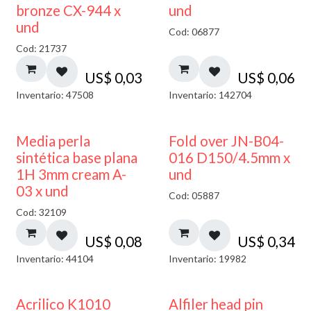
bronze CX-944 x
und
und
Cod: 06877
Cod: 21737
US$
0,03
US$
0,06
Inventario: 47508
Inventario: 142704
Media perla
Fold over JN-B04-
sintética base plana
016 D150/4.5mm x
1H 3mm cream A-
und
03 x und
Cod: 05887
Cod: 32109
US$
0,08
US$
0,34
Inventario: 44104
Inventario: 19982
Acrilico K1010
Alfiler head pin