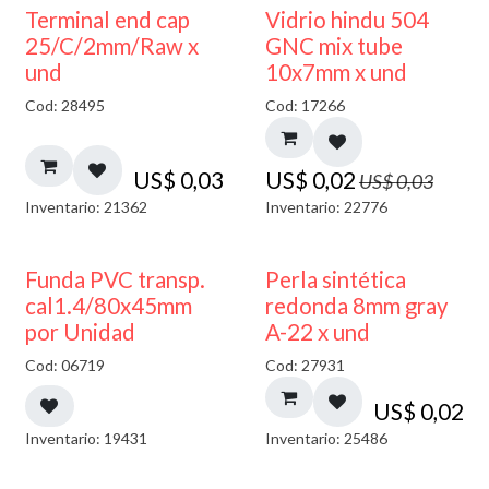
40% DESCUENTO
Terminal end cap
Vidrio hindu 504
25/C/2mm/Raw x
GNC mix tube
und
10x7mm x und
Cod: 28495
Cod: 17266
US$
0,03
US$
0,02
US$
0,03
Inventario: 21362
Inventario: 22776
Funda PVC transp.
Perla sintética
cal1.4/80x45mm
redonda 8mm gray
por Unidad
A-22 x und
Cod: 06719
Cod: 27931
US$
0,02
Inventario: 19431
Inventario: 25486