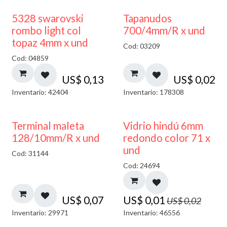
5328 swarovski
Tapanudos
rombo light col
700/4mm/R x und
topaz 4mm x und
Cod: 03209
Cod: 04859
US$
0,13
US$
0,02
Inventario: 42404
Inventario: 178308
40% DESCUENTO
Terminal maleta
Vidrio hindú 6mm
128/10mm/R x und
redondo color 71 x
und
Cod: 31144
Cod: 24694
US$
0,07
US$
0,01
US$
0,02
Inventario: 29971
Inventario: 46556