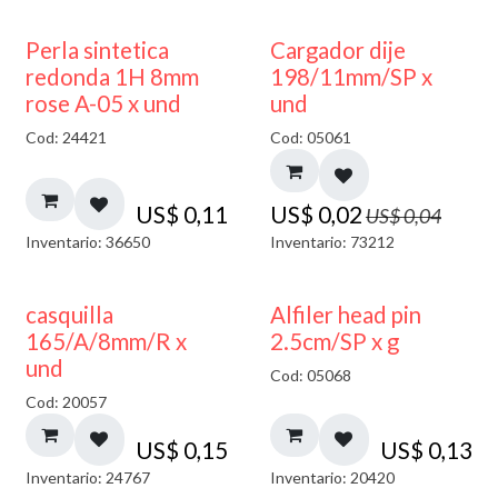
50% DESCUENTO
Perla sintetica
Cargador dije
redonda 1H 8mm
198/11mm/SP x
rose A-05 x und
und
Cod: 24421
Cod: 05061
US$
0,11
US$
0,02
US$
0,04
Inventario: 36650
Inventario: 73212
casquilla
Alfiler head pin
165/A/8mm/R x
2.5cm/SP x g
und
Cod: 05068
Cod: 20057
US$
0,15
US$
0,13
Inventario: 24767
Inventario: 20420