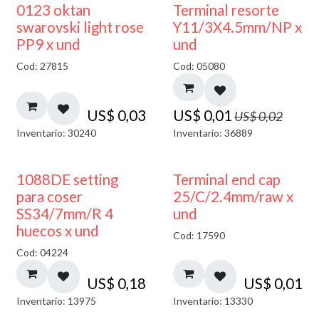
50% DESCUENTO
0123 oktan
Terminal resorte
swarovski light rose
Y11/3X4.5mm/NP x
PP9 x und
und
Cod: 27815
Cod: 05080
US$
0,03
US$
0,01
US$
0,02
Inventario: 30240
Inventario: 36889
1088DE setting
Terminal end cap
para coser
25/C/2.4mm/raw x
SS34/7mm/R 4
und
huecos x und
Cod: 17590
Cod: 04224
US$
0,18
US$
0,01
Inventario: 13975
Inventario: 13330