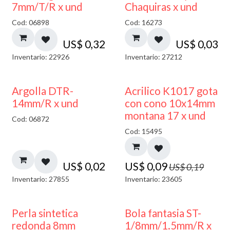
7mm/T/R x und
Chaquiras x und
Cod: 06898
Cod: 16273
US$
0,32
US$
0,03
Inventario: 22926
Inventario: 27212
50% DESCUENTO
Argolla DTR-
Acrilico K1017 gota
14mm/R x und
con cono 10x14mm
montana 17 x und
Cod: 06872
Cod: 15495
US$
0,02
US$
0,09
US$
0,19
Inventario: 27855
Inventario: 23605
Perla sintetica
Bola fantasia ST-
redonda 8mm
1/8mm/1.5mm/R x