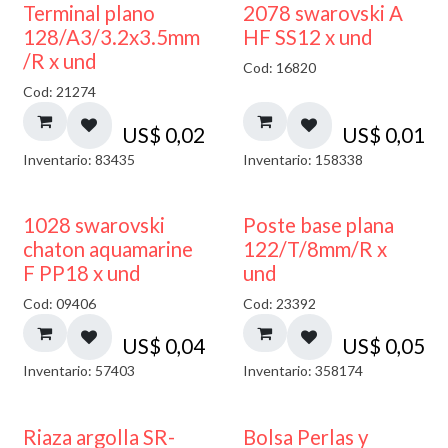
Terminal plano
2078 swarovski A
128/A3/3.2x3.5mm
HF SS12 x und
/R x und
Cod: 16820
Cod: 21274
US$
0,02
US$
0,01
Inventario: 83435
Inventario: 158338
1028 swarovski
Poste base plana
chaton aquamarine
122/T/8mm/R x
F PP18 x und
und
Cod: 09406
Cod: 23392
US$
0,04
US$
0,05
Inventario: 57403
Inventario: 358174
Riaza argolla SR-
Bolsa Perlas y