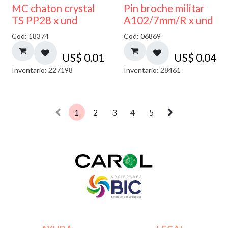
MC chaton crystal
Pin broche militar
TS PP28 x und
A102/7mm/R x und
Cod: 18374
Cod: 06869
US$
0,01
US$
0,04
Inventario: 227198
Inventario: 28461
1
2
3
4
5