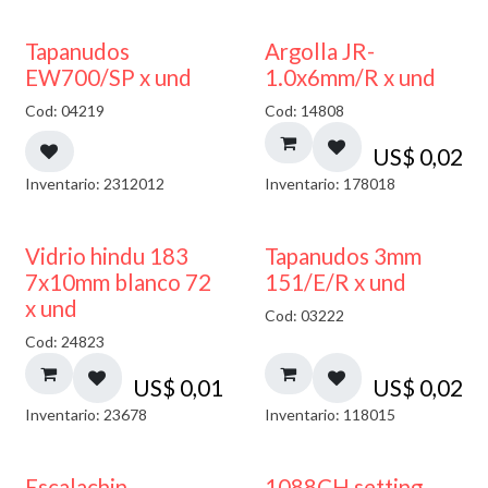
50% DESCUENTO
Tapanudos
Argolla JR-
EW700/SP x und
1.0x6mm/R x und
Cod: 04219
Cod: 14808
US$
0,02
Inventario: 2312012
Inventario: 178018
40% DESCUENTO
Vidrio hindu 183
Tapanudos 3mm
7x10mm blanco 72
151/E/R x und
x und
Cod: 03222
Cod: 24823
US$
0,01
US$
0,02
Inventario: 23678
Inventario: 118015
Escalachin
1088CH setting