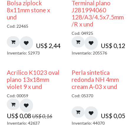
¡NUEVO!
Bolsa ziplock
Terminal plano
8x11mm stone x
J281994060
und
128/A3/4.5x7.5mm
/R x und
Cod: 22465
Cod: 04925
US$
2,44
US$
0,12
Inventario: 52973
Inventario: 205576
50% DESCUENTO
Acrílico K1023 oval
Perla sintetica
plano 13x18mm
redonda NH 4mm
violet 9 x und
cream A-03 x und
Cod: 00059
Cod: 05370
US$
0,08
US$
0,05
US$
0,16
Inventario: 42637
Inventario: 44070