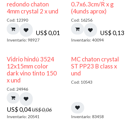
50% DESCUENTO
redondo chaton
0.7x6.3cm/R x g
4mm crystal 2 x und
(4unds aprox)
Cod: 12390
Cod: 16256
US$
0,01
US$
0,13
Inventario: 98927
Inventario: 40094
40% DESCUENTO
Vidrio hindú 3524
MC chaton crystal
12x15mm color
ST PP23 B class x
dark vino tinto 150
und
x und
Cod: 10543
Cod: 24946
US$
0,04
US$
0,06
Inventario: 20541
Inventario: 83458