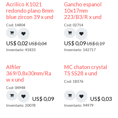
50% DESCUENTO
50% DESCUENTO
Acrilico K1021
Gancho espanol
redondo plano 8mm
10x17mm
blue zircon 39 x und
223/B3/R x und
Cod: 14804
Cod: 02714
US$
0,02
US$
0,09
US$
0,04
US$
0,19
Inventario: 41833
Inventario: 142717
Alfiler
MC chaton crystal
369/0.8x30mm/Ra
TS SS28 x und
w x und
Cod: 18376
Cod: 04948
US$
0,09
US$
0,03
Inventario: 20078
Inventario: 94979