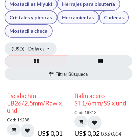
Mostacillas Miyuki
Herrajes para bisutería
Cristales y piedras
Herramientas
Cadenas
Mostacilla checa
(USD) - Dolares
50% DESCUENTO
Escalachín
Balin acero
LB26/2.5mm/Raw x
ST1/6mm/SS x und
und
Cod: 18813
Cod: 16288
US$
0,01
US$
0,02
US$
0,04