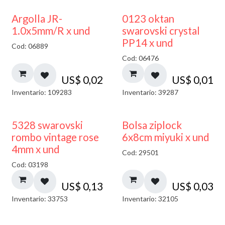
Argolla JR-
0123 oktan
1.0x5mm/R x und
swarovski crystal
PP14 x und
Cod: 06889
Cod: 06476
US$
0,02
US$
0,01
Inventario: 109283
Inventario: 39287
¡NUEVO!
5328 swarovski
Bolsa ziplock
rombo vintage rose
6x8cm miyuki x und
4mm x und
Cod: 29501
Cod: 03198
US$
0,13
US$
0,03
Inventario: 33753
Inventario: 32105