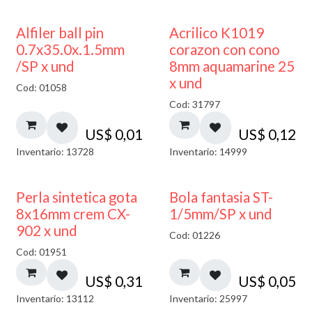
Alfiler ball pin
Acrilico K1019
0.7x35.0x.1.5mm
corazon con cono
/SP x und
8mm aquamarine 25
x und
Cod: 01058
Cod: 31797
US$
0,01
US$
0,12
Inventario: 13728
Inventario: 14999
Perla sintetica gota
Bola fantasia ST-
8x16mm crem CX-
1/5mm/SP x und
902 x und
Cod: 01226
Cod: 01951
US$
0,31
US$
0,05
Inventario: 13112
Inventario: 25997