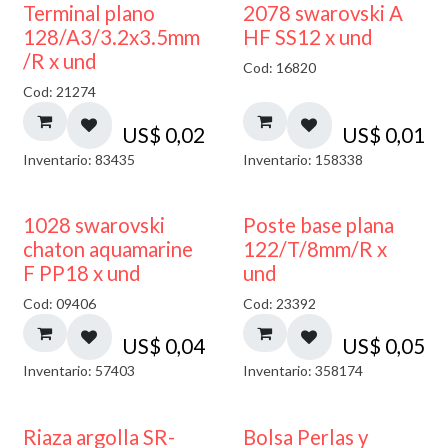
Terminal plano
2078 swarovski A
128/A3/3.2x3.5mm
HF SS12 x und
/R x und
Cod: 16820
Cod: 21274
US$
0,02
US$
0,01
Inventario: 83435
Inventario: 158338
1028 swarovski
Poste base plana
chaton aquamarine
122/T/8mm/R x
F PP18 x und
und
Cod: 09406
Cod: 23392
US$
0,04
US$
0,05
Inventario: 57403
Inventario: 358174
Riaza argolla SR-
Bolsa Perlas y