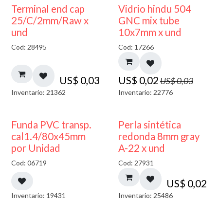
40% DESCUENTO
Terminal end cap
Vidrio hindu 504
25/C/2mm/Raw x
GNC mix tube
und
10x7mm x und
Cod: 28495
Cod: 17266
US$
0,03
US$
0,02
US$
0,03
Inventario: 21362
Inventario: 22776
Funda PVC transp.
Perla sintética
cal1.4/80x45mm
redonda 8mm gray
por Unidad
A-22 x und
Cod: 06719
Cod: 27931
US$
0,02
Inventario: 19431
Inventario: 25486