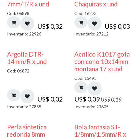
7mm/T/R x und
Chaquiras x und
Cod: 06898
Cod: 16273
US$
0,32
US$
0,03
Inventario: 22926
Inventario: 27212
50% DESCUENTO
Argolla DTR-
Acrilico K1017 gota
14mm/R x und
con cono 10x14mm
montana 17 x und
Cod: 06872
Cod: 15495
US$
0,02
US$
0,09
US$
0,19
Inventario: 27855
Inventario: 23605
Perla sintetica
Bola fantasia ST-
redonda 8mm
1/8mm/1.5mm/R x