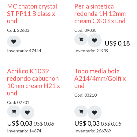
MC chaton crystal
Perla sintetica
ST PP11 B class x
redonda 1H 12mm
und
cream CX-03 x und
Cod: 22603
Cod: 09038
US$
0,18
Inventario: 47444
Inventario: 21939
50% DESCUENTO
40% DESCUENTO
Acrilico K1039
Topo media bola
redondo cabuchon
A214/4mm/Golfi x
10mm cream H21 x
und
und
Cod: 03210
Cod: 02701
US$
0,03
US$
0,03
US$
0,06
US$
0,05
Inventario: 14674
Inventario: 266769