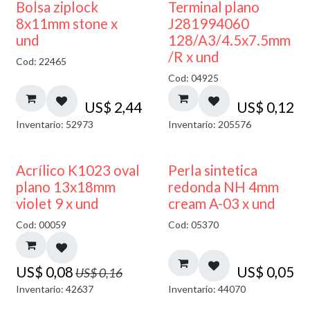
¡NUEVO!
Bolsa ziplock
Terminal plano
8x11mm stone x
J281994060
und
128/A3/4.5x7.5mm
/R x und
Cod: 22465
Cod: 04925
US$
2,44
US$
0,12
Inventario: 52973
Inventario: 205576
50% DESCUENTO
Acrílico K1023 oval
Perla sintetica
plano 13x18mm
redonda NH 4mm
violet 9 x und
cream A-03 x und
Cod: 00059
Cod: 05370
US$
0,08
US$
0,05
US$
0,16
Inventario: 42637
Inventario: 44070