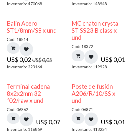
Inventario: 470068
Inventario: 148948
50% DESCUENTO
Balin Acero
MC chaton crystal
ST1/8mm/SS x und
ST SS23 B class x
und
Cod: 18814
Cod: 18372
US$
0,02
US$
0,01
US$
0,05
Inventario: 223164
Inventario: 119928
Terminal cadena
Poste de fusión
8x2x2mm 32
A206/R/10/SS x
f02/raw x und
und
Cod: 06862
Cod: 06871
US$
0,07
US$
0,01
Inventario: 116869
Inventario: 418224