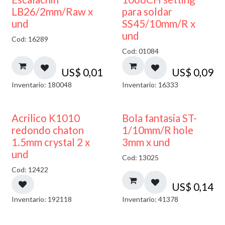
LB26/2mm/Raw x
para soldar
und
SS45/10mm/R x
und
Cod: 16289
Cod: 01084
US$
0,01
US$
0,09
Inventario: 180048
Inventario: 16333
50% DESCUENTO
Acrilico K1010
Bola fantasia ST-
redondo chaton
1/10mm/R hole
1.5mm crystal 2 x
3mm x und
und
Cod: 13025
Cod: 12422
US$
0,14
Inventario: 192118
Inventario: 41378