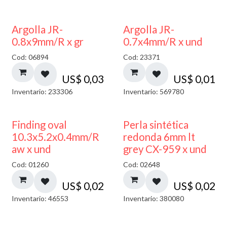
Argolla JR-
Argolla JR-
0.8x9mm/R x gr
0.7x4mm/R x und
Cod: 06894
Cod: 23371
US$
0,03
US$
0,01
Inventario: 233306
Inventario: 569780
Finding oval
Perla sintética
10.3x5.2x0.4mm/R
redonda 6mm lt
aw x und
grey CX-959 x und
Cod: 01260
Cod: 02648
US$
0,02
US$
0,02
Inventario: 46553
Inventario: 380080