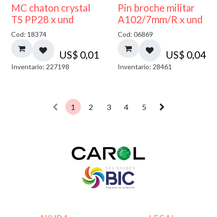
MC chaton crystal
Pin broche militar
TS PP28 x und
A102/7mm/R x und
Cod: 18374
Cod: 06869
US$
0,01
US$
0,04
Inventario: 227198
Inventario: 28461
1
2
3
4
5