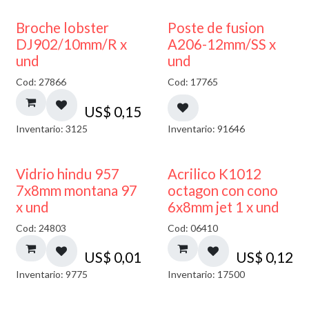
Broche lobster
Poste de fusion
DJ902/10mm/R x
A206-12mm/SS x
und
und
Cod: 27866
Cod: 17765
US$
0,15
Inventario: 3125
Inventario: 91646
40% DESCUENTO
Vidrio hindu 957
Acrilico K1012
7x8mm montana 97
octagon con cono
x und
6x8mm jet 1 x und
Cod: 24803
Cod: 06410
US$
0,01
US$
0,12
Inventario: 9775
Inventario: 17500