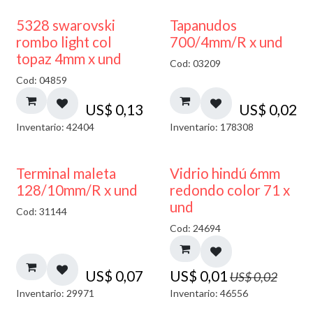
5328 swarovski
Tapanudos
rombo light col
700/4mm/R x und
topaz 4mm x und
Cod: 03209
Cod: 04859
US$
0,13
US$
0,02
Inventario: 42404
Inventario: 178308
40% DESCUENTO
Terminal maleta
Vidrio hindú 6mm
128/10mm/R x und
redondo color 71 x
und
Cod: 31144
Cod: 24694
US$
0,07
US$
0,01
US$
0,02
Inventario: 29971
Inventario: 46556