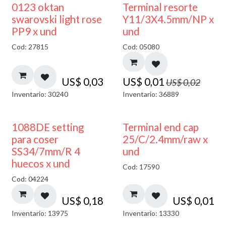
50% DESCUENTO
0123 oktan
Terminal resorte
swarovski light rose
Y11/3X4.5mm/NP x
PP9 x und
und
Cod: 27815
Cod: 05080
US$
0,03
US$
0,01
US$
0,02
Inventario: 30240
Inventario: 36889
1088DE setting
Terminal end cap
para coser
25/C/2.4mm/raw x
SS34/7mm/R 4
und
huecos x und
Cod: 17590
Cod: 04224
US$
0,18
US$
0,01
Inventario: 13975
Inventario: 13330