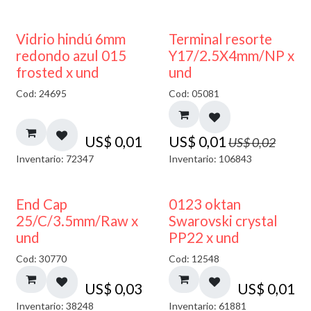
40% DESCUENTO
50% DESCUENTO
Vidrio hindú 6mm
Terminal resorte
redondo azul 015
Y17/2.5X4mm/NP x
frosted x und
und
Cod: 24695
Cod: 05081
US$
0,01
US$
0,01
US$
0,02
Inventario: 72347
Inventario: 106843
End Cap
0123 oktan
25/C/3.5mm/Raw x
Swarovski crystal
und
PP22 x und
Cod: 30770
Cod: 12548
US$
0,03
US$
0,01
Inventario: 38248
Inventario: 61881