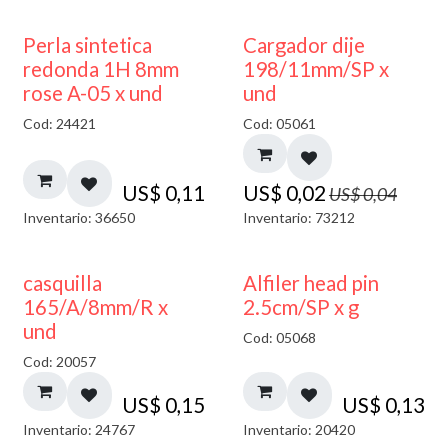
50% DESCUENTO
Perla sintetica
Cargador dije
redonda 1H 8mm
198/11mm/SP x
rose A-05 x und
und
Cod: 24421
Cod: 05061
US$
0,11
US$
0,02
US$
0,04
Inventario: 36650
Inventario: 73212
casquilla
Alfiler head pin
165/A/8mm/R x
2.5cm/SP x g
und
Cod: 05068
Cod: 20057
US$
0,15
US$
0,13
Inventario: 24767
Inventario: 20420