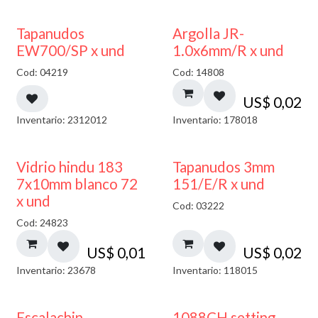
50% DESCUENTO
Tapanudos
Argolla JR-
EW700/SP x und
1.0x6mm/R x und
Cod: 04219
Cod: 14808
US$
0,02
Inventario: 2312012
Inventario: 178018
40% DESCUENTO
Vidrio hindu 183
Tapanudos 3mm
7x10mm blanco 72
151/E/R x und
x und
Cod: 03222
Cod: 24823
US$
0,01
US$
0,02
Inventario: 23678
Inventario: 118015
Escalachin
1088CH setting