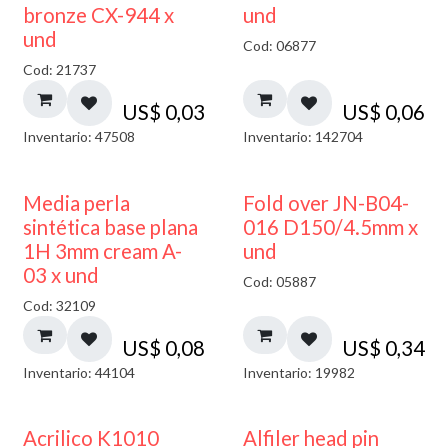
bronze CX-944 x
und
und
Cod: 06877
Cod: 21737
US$
0,03
US$
0,06
Inventario: 47508
Inventario: 142704
Media perla
Fold over JN-B04-
sintética base plana
016 D150/4.5mm x
1H 3mm cream A-
und
03 x und
Cod: 05887
Cod: 32109
US$
0,08
US$
0,34
Inventario: 44104
Inventario: 19982
Acrilico K1010
Alfiler head pin