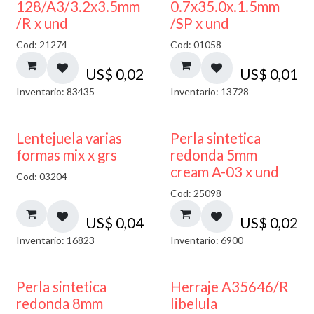
128/A3/3.2x3.5mm
0.7x35.0x.1.5mm
/R x und
/SP x und
Cod: 21274
Cod: 01058
US$
0,02
US$
0,01
Inventario: 83435
Inventario: 13728
Lentejuela varias
Perla sintetica
formas mix x grs
redonda 5mm
cream A-03 x und
Cod: 03204
Cod: 25098
US$
0,04
US$
0,02
Inventario: 16823
Inventario: 6900
Perla sintetica
Herraje A35646/R
redonda 8mm
libelula