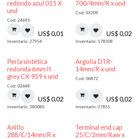
40% DESCUENTO
redondo azul 015 X
700/4mm/R x und
und
Cod: 03209
Cod: 24693
US$
0,01
US$
0,02
Inventario: 27954
Inventario: 178308
Perla sintética
Argolla DTR-
redonda 6mm lt
14mm/R x und
grey CX-959 x und
Cod: 06872
Cod: 02648
US$
0,02
US$
0,02
Inventario: 380080
Inventario: 27855
Anillo
Terminal end cap
288/E/14mm/R x
25/C/2mm/Raw x