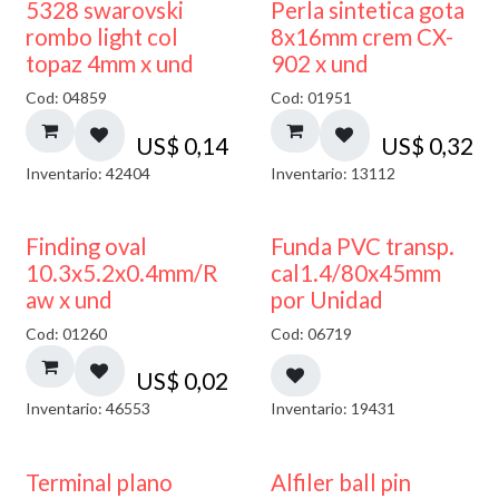
5328 swarovski
Perla sintetica gota
rombo light col
8x16mm crem CX-
topaz 4mm x und
902 x und
Cod: 04859
Cod: 01951
US$
0,14
US$
0,32
Inventario: 42404
Inventario: 13112
Finding oval
Funda PVC transp.
10.3x5.2x0.4mm/R
cal1.4/80x45mm
aw x und
por Unidad
Cod: 01260
Cod: 06719
US$
0,02
Inventario: 46553
Inventario: 19431
Terminal plano
Alfiler ball pin