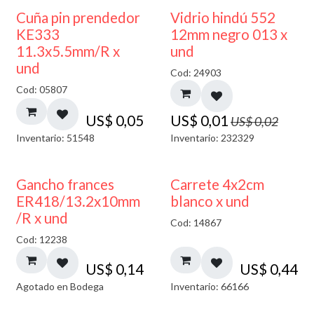
40% DESCUENTO
Cuña pin prendedor
Vidrio hindú 552
KE333
12mm negro 013 x
11.3x5.5mm/R x
und
und
Cod: 24903
Cod: 05807
US$
0,05
US$
0,01
US$
0,02
Inventario: 51548
Inventario: 232329
AGOTADO
Gancho frances
Carrete 4x2cm
ER418/13.2x10mm
blanco x und
/R x und
Cod: 14867
Cod: 12238
US$
0,14
US$
0,44
Agotado en Bodega
Inventario: 66166