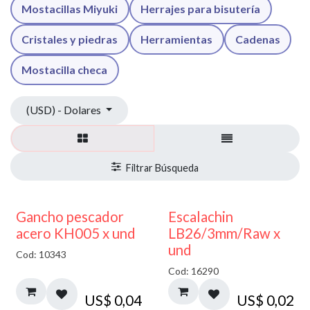
Mostacillas Miyuki
Herrajes para bisutería
Cristales y piedras
Herramientas
Cadenas
Mostacilla checa
(USD) - Dolares
Gancho pescador
Escalachin
acero KH005 x und
LB26/3mm/Raw x
und
Cod: 10343
Cod: 16290
US$
0,04
US$
0,02