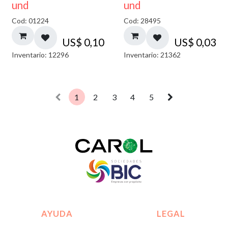
und
und
Cod: 01224
Cod: 28495
US$
0,10
US$
0,03
Inventario: 12296
Inventario: 21362
1
2
3
4
5
AYUDA
LEGAL