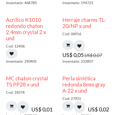
Inventario: 468780
Inventario: 194723
50% DESCUENTO
40% DESCUENTO
Acrílico K1010
Herraje charms TL-
redondo chaton
20/NP x und
2.4mm crystal 2 x
Cod: 06916
und
Cod: 12406
US$
0,05
US$
0,07
Inventario: 290401
Inventario: 233807
MC chaton crystal
Perla sintética
TS PP28 x und
redonda 8mm gray
A-22 x und
Cod: 18374
Cod: 27931
US$
0,01
US$
0,02