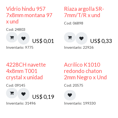
40% DESCUENTO
Vidrio hindu 957
Riaza argolla SR-
7x8mm montana 97
7mm/T/R x und
x und
Cod: 06898
Cod: 24803
US$
0,01
US$
0,33
Inventario: 9775
Inventario: 22926
50% DESCUENTO
4228CH navette
Acrílico K1010
4x8mm T001
redondo chaton
crystal x unidad
2mm Negro x Und
Cod: 09145
Cod: 20575
US$
0,19
Inventario: 31496
Inventario: 199330