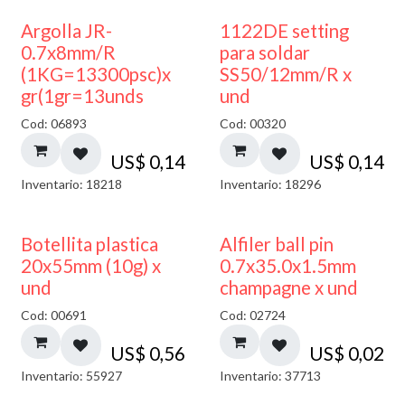
Argolla JR-
1122DE setting
0.7x8mm/R
para soldar
(1KG=13300psc)x
SS50/12mm/R x
gr(1gr=13unds
und
Cod: 06893
Cod: 00320
US$
0,14
US$
0,14
Inventario: 18218
Inventario: 18296
Botellita plastica
Alfiler ball pin
20x55mm (10g) x
0.7x35.0x1.5mm
und
champagne x und
Cod: 00691
Cod: 02724
US$
0,56
US$
0,02
Inventario: 55927
Inventario: 37713