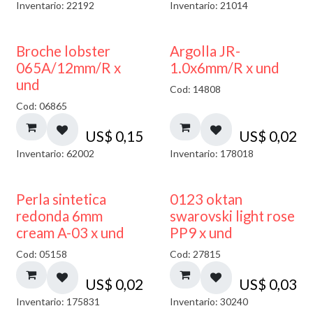
Inventario: 22192
Inventario: 21014
Broche lobster
Argolla JR-
065A/12mm/R x
1.0x6mm/R x und
und
Cod: 14808
Cod: 06865
US$
0,15
US$
0,02
Inventario: 62002
Inventario: 178018
Perla sintetica
0123 oktan
redonda 6mm
swarovski light rose
cream A-03 x und
PP9 x und
Cod: 05158
Cod: 27815
US$
0,02
US$
0,03
Inventario: 175831
Inventario: 30240