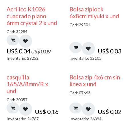
50% DESCUENTO
¡NUEVO!
Acrilico K1026
Bolsa ziplock
cuadrado plano
6x8cm miyuki x und
6mm crystal 2 x und
Cod: 29501
Cod: 32284
US$
0,04
US$
0,03
US$
0,09
Inventario: 29252
Inventario: 32105
casquilla
Bolsa zip 4x6 cm sin
165/A/8mm/R x
linea x und
und
Cod: 07663
Cod: 20057
US$
0,16
US$
0,02
Inventario: 24767
Inventario: 26094