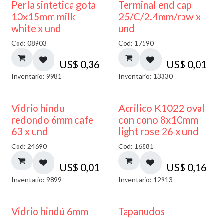
Perla sintetica gota
Terminal end cap
10x15mm milk
25/C/2.4mm/raw x
white x und
und
Cod: 08903
Cod: 17590
US$
0,36
US$
0,01
Inventario: 9981
Inventario: 13330
40% DESCUENTO
Vidrio hindu
Acrilico K1022 oval
redondo 6mm cafe
con cono 8x10mm
63 x und
light rose 26 x und
Cod: 24690
Cod: 16881
US$
0,01
US$
0,16
Inventario: 9899
Inventario: 12913
Vidrio hindú 6mm
Tapanudos