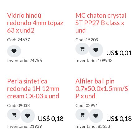
40% DESCUENTO
Vidrio hindú
MC chaton crystal
redondo 4mm topaz
ST PP27 B class x
63 x und2
und
Cod: 24677
Cod: 15203
US$
0,01
Inventario: 24756
Inventario: 109943
Perla sintetica
Alfiler ball pin
redonda 1H 12mm
0.7x50.0x1.5mm/S
cream CX-03 x und
P x und
Cod: 09038
Cod: 02991
US$
0,18
US$
0,18
Inventario: 21939
Inventario: 83553