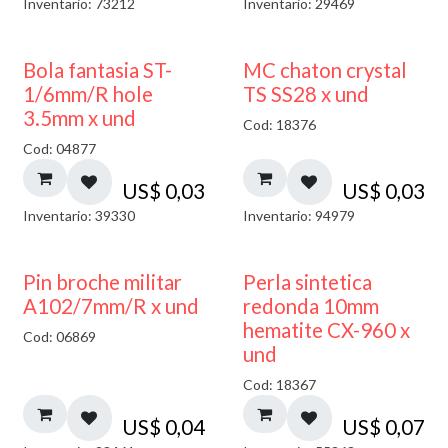
Inventario: 73212
Inventario: 29469
Bola fantasia ST-
MC chaton crystal
1/6mm/R hole
TS SS28 x und
3.5mm x und
Cod: 18376
Cod: 04877
US$
0,03
US$
0,03
Inventario: 39330
Inventario: 94979
Pin broche militar
Perla sintetica
A102/7mm/R x und
redonda 10mm
hematite CX-960 x
Cod: 06869
und
Cod: 18367
US$
0,04
US$
0,07