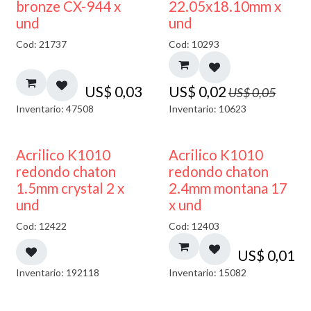
50% DESCUENTO
bronze CX-944 x
22.05x18.10mm x
und
und
Cod: 21737
Cod: 10293
US$
0,03
US$
0,02
US$
0,05
Inventario: 47508
Inventario: 10623
50% DESCUENTO
50% DESCUENTO
Acrilico K1010
Acrilico K1010
redondo chaton
redondo chaton
1.5mm crystal 2 x
2.4mm montana 17
und
x und
Cod: 12422
Cod: 12403
US$
0,01
Inventario: 192118
Inventario: 15082