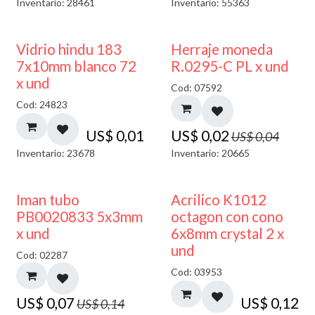
Inventario: 28461
Inventario: 55363
40% DESCUENTO
50% DESCUENTO
Vidrio hindu 183
Herraje moneda
7x10mm blanco 72
R.0295-C PL x und
x und
Cod: 07592
Cod: 24823
US$
0,01
US$
0,02
US$
0,04
Inventario: 23678
Inventario: 20665
50% DESCUENTO
Iman tubo
Acrilico K1012
PB0020833 5x3mm
octagon con cono
x und
6x8mm crystal 2 x
und
Cod: 02287
Cod: 03953
US$
0,07
US$
0,12
US$
0,14