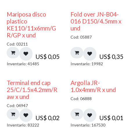
Mariposa disco
Fold over JN-B04-
plastico
016 D150/4.5mm x
KE110/11x6mm/G
und
R/GP x und
Cod: 05887
Cod: 03211
US$
0,05
US$
0,35
Inventario: 41485
Inventario: 19982
Terminal end cap
Argolla JR-
25/C/1.5x4.2mm/R
1.0x4mm/R x und
aw x und
Cod: 06888
Cod: 04947
US$
0,02
US$
0,01
Inventario: 83222
Inventario: 167530