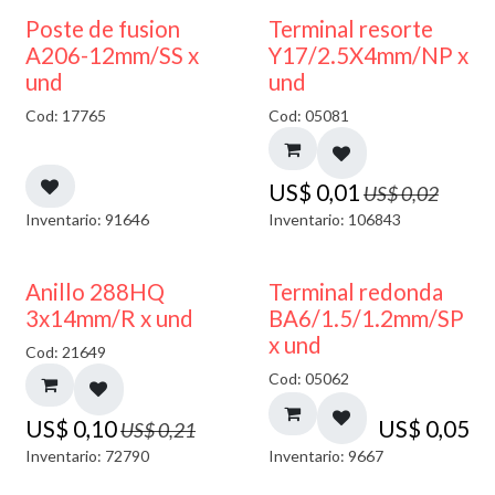
50% DESCUENTO
Poste de fusion
Terminal resorte
A206-12mm/SS x
Y17/2.5X4mm/NP x
und
und
Cod: 17765
Cod: 05081
US$
0,01
US$
0,02
Inventario: 91646
Inventario: 106843
50% DESCUENTO
Anillo 288HQ
Terminal redonda
3x14mm/R x und
BA6/1.5/1.2mm/SP
x und
Cod: 21649
Cod: 05062
US$
0,10
US$
0,05
US$
0,21
Inventario: 72790
Inventario: 9667