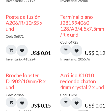
Inventario: 227198
Inventario: 25486
Poste de fusión
Terminal plano
A206/R/10/SS x
J281994060
und
128/A3/4.5x7.5mm
/R x und
Cod: 06871
Cod: 04925
US$
0,01
US$
0,12
Inventario: 418224
Inventario: 205576
50% DESCUENTO
Broche lobster
Acrilico K1010
DJ902/10mm/R x
redondo chaton
und
4mm crystal 2 x und
Cod: 27866
Cod: 12390
US$
0,15
US$
0,01