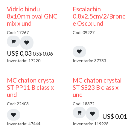
50% DESCUENTO
Vidrio hindu
Escalachin
8x10mm oval GNC
0.8x2.5cm/2/Bronc
mix x und
e Osc.x und
Cod: 17267
Cod: 09227
US$
0,03
US$
0,06
Inventario: 17220
Inventario: 37783
MC chaton crystal
MC chaton crystal
ST PP11 B class x
ST SS23 B class x
und
und
Cod: 22603
Cod: 18372
US$
0,01
Inventario: 47444
Inventario: 119928