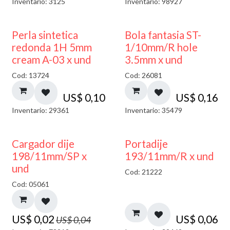
Inventario: 3125
Inventario: 98927
Perla sintetica
Bola fantasia ST-
redonda 1H 5mm
1/10mm/R hole
cream A-03 x und
3.5mm x und
Cod: 13724
Cod: 26081
US$
0,10
US$
0,16
Inventario: 29361
Inventario: 35479
50% DESCUENTO
Cargador dije
Portadije
198/11mm/SP x
193/11mm/R x und
und
Cod: 21222
Cod: 05061
US$
0,02
US$
0,06
US$
0,04