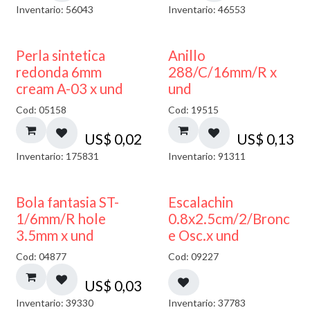
Inventario: 56043
Inventario: 46553
Perla sintetica
Anillo
redonda 6mm
288/C/16mm/R x
cream A-03 x und
und
Cod: 05158
Cod: 19515
US$
0,02
US$
0,13
Inventario: 175831
Inventario: 91311
Bola fantasia ST-
Escalachin
1/6mm/R hole
0.8x2.5cm/2/Bronc
3.5mm x und
e Osc.x und
Cod: 04877
Cod: 09227
US$
0,03
Inventario: 39330
Inventario: 37783