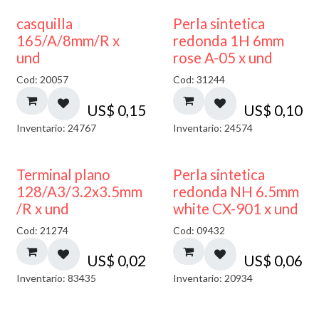
casquilla
Perla sintetica
165/A/8mm/R x
redonda 1H 6mm
und
rose A-05 x und
Cod: 20057
Cod: 31244
US$
0,15
US$
0,10
Inventario: 24767
Inventario: 24574
Terminal plano
Perla sintetica
128/A3/3.2x3.5mm
redonda NH 6.5mm
/R x und
white CX-901 x und
Cod: 21274
Cod: 09432
US$
0,02
US$
0,06
Inventario: 83435
Inventario: 20934