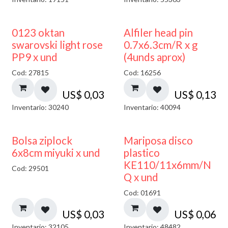
0123 oktan
Alfiler head pin
swarovski light rose
0.7x6.3cm/R x g
PP9 x und
(4unds aprox)
Cod: 27815
Cod: 16256
US$
0,03
US$
0,13
Inventario: 30240
Inventario: 40094
¡NUEVO!
Bolsa ziplock
Mariposa disco
6x8cm miyuki x und
plastico
KE110/11x6mm/N
Cod: 29501
Q x und
Cod: 01691
US$
0,03
US$
0,06
Inventario: 32105
Inventario: 48482