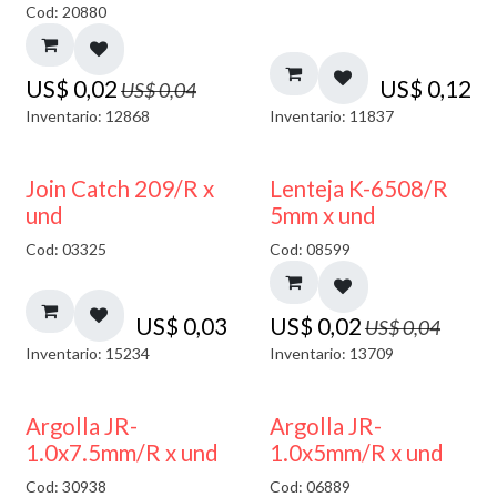
Cod: 20880
US$
0,02
US$
0,12
US$
0,04
Inventario: 12868
Inventario: 11837
50% DESCUENTO
Join Catch 209/R x
Lenteja K-6508/R
und
5mm x und
Cod: 03325
Cod: 08599
US$
0,03
US$
0,02
US$
0,04
Inventario: 15234
Inventario: 13709
Argolla JR-
Argolla JR-
1.0x7.5mm/R x und
1.0x5mm/R x und
Cod: 30938
Cod: 06889