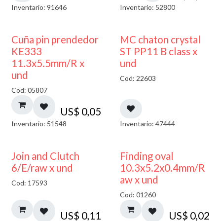
Inventario: 91646
Inventario: 52800
Cuña pin prendedor
MC chaton crystal
KE333
ST PP11 B class x
11.3x5.5mm/R x
und
und
Cod: 22603
Cod: 05807
US$
0,05
Inventario: 51548
Inventario: 47444
Join and Clutch
Finding oval
6/E/raw x und
10.3x5.2x0.4mm/R
aw x und
Cod: 17593
Cod: 01260
US$
0,11
US$
0,02