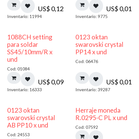
US$
0,12
US$
0,01
Inventario: 11994
Inventario: 9775
1088CH setting
0123 oktan
para soldar
swarovski crystal
SS45/10mm/R x
PP14 x und
und
Cod: 06476
Cod: 01084
US$
0,09
US$
0,01
Inventario: 16333
Inventario: 39287
50% DESCUENTO
0123 oktan
Herraje moneda
swarovski crystal
R.0295-C PL x und
AB PP10 x und
Cod: 07592
Cod: 24553