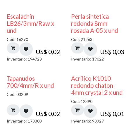
Escalachin
Perla sintetica
LB26/3mm/Raw x
redonda 8mm
und
rosada A-05 x und
Cod: 16290
Cod: 21263
US$
0,02
US$
0,03
Inventario: 194723
Inventario: 19022
50% DESCUENTO
Tapanudos
Acrilico K1010
700/4mm/R x und
redondo chaton
4mm crystal 2 x und
Cod: 03209
Cod: 12390
US$
0,02
US$
0,01
Inventario: 178308
Inventario: 98927