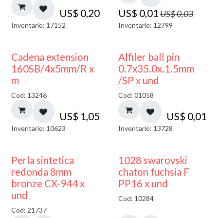
US$
0,20
US$
0,01
US$
0,03
Inventario: 17152
Inventario: 12799
Cadena extension
Alfiler ball pin
160SB/4x5mm/R x
0.7x35.0x.1.5mm
m
/SP x und
Cod: 13246
Cod: 01058
US$
1,05
US$
0,01
Inventario: 10623
Inventario: 13728
Perla sintetica
1028 swarovski
redonda 8mm
chaton fuchsia F
bronze CX-944 x
PP16 x und
und
Cod: 10284
Cod: 21737