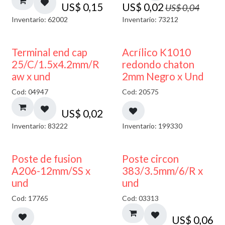
US$
0,15
US$
0,02
US$
0,04
Inventario: 62002
Inventario: 73212
50% DESCUENTO
Terminal end cap
Acrílico K1010
25/C/1.5x4.2mm/R
redondo chaton
aw x und
2mm Negro x Und
Cod: 04947
Cod: 20575
US$
0,02
Inventario: 83222
Inventario: 199330
Poste de fusion
Poste circon
A206-12mm/SS x
383/3.5mm/6/R x
und
und
Cod: 17765
Cod: 03313
US$
0,06