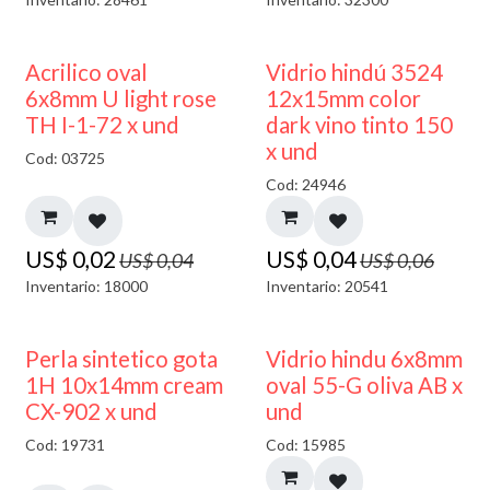
50% DESCUENTO
40% DESCUENTO
Acrilico oval
Vidrio hindú 3524
6x8mm U light rose
12x15mm color
TH I-1-72 x und
dark vino tinto 150
x und
Cod: 03725
Cod: 24946
US$
0,02
US$
0,04
US$
0,04
US$
0,06
Inventario: 18000
Inventario: 20541
50% DESCUENTO
Perla sintetico gota
Vidrio hindu 6x8mm
1H 10x14mm cream
oval 55-G oliva AB x
CX-902 x und
und
Cod: 19731
Cod: 15985