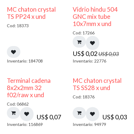
40% DESCUENTO
MC chaton crystal
Vidrio hindu 504
TS PP24 x und
GNC mix tube
10x7mm x und
Cod: 18373
Cod: 17266
US$
0,02
US$
0,03
Inventario: 184708
Inventario: 22776
Terminal cadena
MC chaton crystal
8x2x2mm 32
TS SS28 x und
f02/raw x und
Cod: 18376
Cod: 06862
US$
0,07
US$
0,03
Inventario: 116869
Inventario: 94979