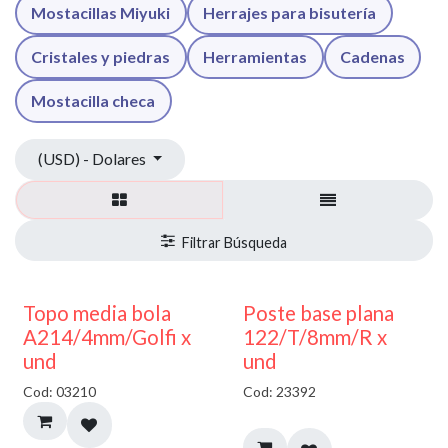
Mostacillas Miyuki
Herrajes para bisutería
Cristales y piedras
Herramientas
Cadenas
Mostacilla checa
(USD) - Dolares
40% DESCUENTO
Topo media bola
Poste base plana
A214/4mm/Golfi x
122/T/8mm/R x
und
und
Cod: 03210
Cod: 23392