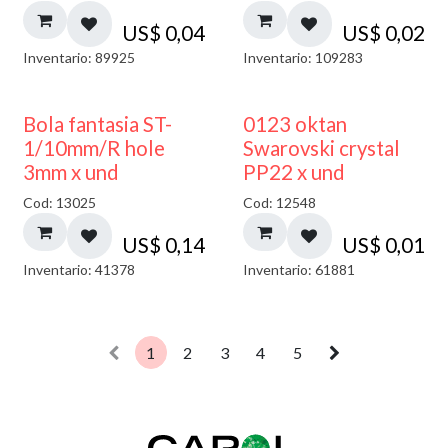
US$
0,04
US$
0,02
Inventario: 89925
Inventario: 109283
Bola fantasia ST-
0123 oktan
1/10mm/R hole
Swarovski crystal
3mm x und
PP22 x und
Cod: 13025
Cod: 12548
US$
0,14
US$
0,01
Inventario: 41378
Inventario: 61881
1
2
3
4
5