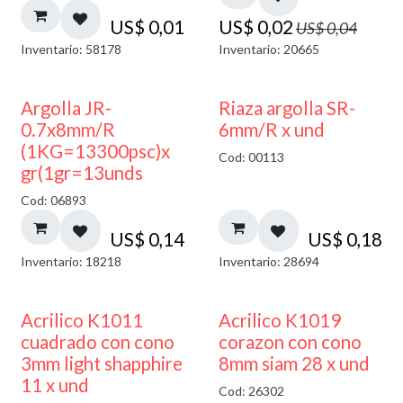
US$
0,01
US$
0,02
US$
0,04
Inventario: 58178
Inventario: 20665
Argolla JR-
Riaza argolla SR-
0.7x8mm/R
6mm/R x und
(1KG=13300psc)x
Cod: 00113
gr(1gr=13unds
Cod: 06893
US$
0,14
US$
0,18
Inventario: 18218
Inventario: 28694
50% DESCUENTO
Acrilico K1011
Acrilico K1019
cuadrado con cono
corazon con cono
3mm light shapphire
8mm siam 28 x und
11 x und
Cod: 26302