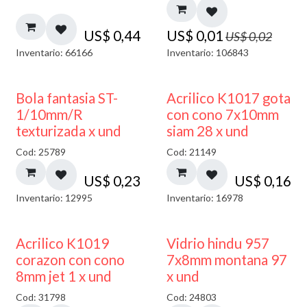
US$
0,44
US$
0,01
US$
0,02
Inventario: 66166
Inventario: 106843
Bola fantasia ST-
Acrilico K1017 gota
1/10mm/R
con cono 7x10mm
texturizada x und
siam 28 x und
Cod: 25789
Cod: 21149
US$
0,23
US$
0,16
Inventario: 12995
Inventario: 16978
40% DESCUENTO
Acrilico K1019
Vidrio hindu 957
corazon con cono
7x8mm montana 97
8mm jet 1 x und
x und
Cod: 31798
Cod: 24803