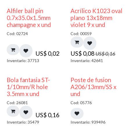
50% DESCUENTO
Alfiler ball pin
Acrílico K1023 oval
0.7x35.0x1.5mm
plano 13x18mm
champagne x und
violet 9 x und
Cod: 02724
Cod: 00059
US$
0,02
US$
0,08
US$
0,16
Inventario: 37713
Inventario: 42641
Bola fantasia ST-
Poste de fusion
1/10mm/R hole
A206/13mm/SS x
3.5mm x und
und
Cod: 26081
Cod: 05776
US$
0,16
Inventario: 35479
Inventario: 939496