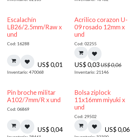
50% DESCUENTO
Escalachín
Acrilico corazon U-
LB26/2.5mm/Raw x
09 rosado 12mm x
und
und
Cod: 16288
Cod: 02255
US$
0,01
US$
0,03
US$
0,06
Inventario: 470068
Inventario: 21146
¡NUEVO!
Pin broche militar
Bolsa ziplock
A102/7mm/R x und
11x16mm miyuki x
und
Cod: 06869
Cod: 29502
US$
0,04
US$
0,06
Inventario: 28461
Inventario: 32300