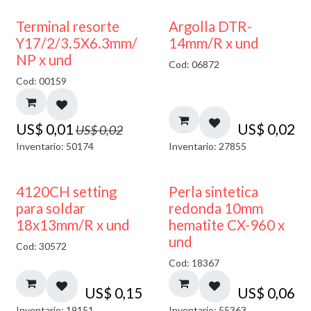
50% DESCUENTO
Terminal resorte
Argolla DTR-
Y17/2/3.5X6.3mm/
14mm/R x und
NP x und
Cod: 06872
Cod: 00159
US$
0,01
US$
0,02
US$
0,02
Inventario: 50174
Inventario: 27855
4120CH setting
Perla sintetica
para soldar
redonda 10mm
18x13mm/R x und
hematite CX-960 x
und
Cod: 30572
Cod: 18367
US$
0,15
US$
0,06
Inventario: 19151
Inventario: 55363