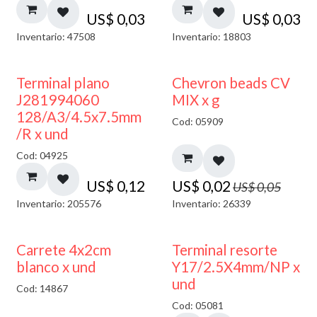
US$
0,03
US$
0,03
Inventario: 47508
Inventario: 18803
50% DESCUENTO
Terminal plano
Chevron beads CV
J281994060
MIX x g
128/A3/4.5x7.5mm
Cod: 05909
/R x und
Cod: 04925
US$
0,12
US$
0,02
US$
0,05
Inventario: 205576
Inventario: 26339
50% DESCUENTO
Carrete 4x2cm
Terminal resorte
blanco x und
Y17/2.5X4mm/NP x
und
Cod: 14867
Cod: 05081