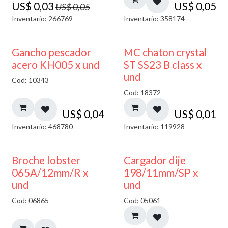
US$
0,03
US$
0,05
US$
0,05
Inventario: 266769
Inventario: 358174
Gancho pescador
MC chaton crystal
acero KH005 x und
ST SS23 B class x
und
Cod: 10343
Cod: 18372
US$
0,04
US$
0,01
Inventario: 468780
Inventario: 119928
50% DESCUENTO
Broche lobster
Cargador dije
065A/12mm/R x
198/11mm/SP x
und
und
Cod: 06865
Cod: 05061