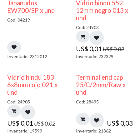
50% DESCUENTO
40% DESCUENTO
Tapanudos
Vidrio hindú 552
EW700/SP x und
12mm negro 013 x
und
Cod: 04219
Cod: 24903
US$
0,01
US$
0,02
Inventario: 2312012
Inventario: 232329
40% DESCUENTO
Vidrio hindú 183
Terminal end cap
6x8mm rojo 021 x
25/C/2mm/Raw x
und
und
Cod: 24905
Cod: 28495
US$
0,01
US$
0,03
US$
0,02
Inventario: 19599
Inventario: 21362