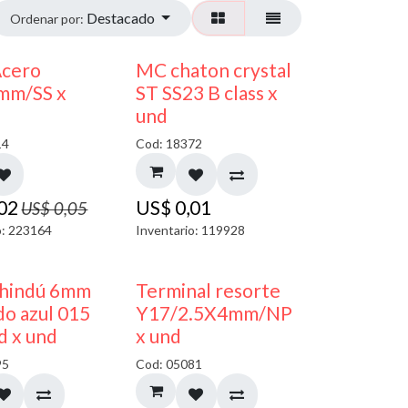
Destacado
Ordenar por:
50% DESCUENTO
Acero
MC chaton crystal
mm/SS x
ST SS23 B class x
und
14
Cod: 18372
,02
US$
0,01
US$
0,05
o: 223164
Inventario: 119928
40% DESCUENTO
50% DESCUENTO
 hindú 6mm
Terminal resorte
o azul 015
Y17/2.5X4mm/NP
d x und
x und
95
Cod: 05081