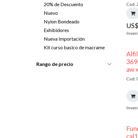
20% de Descuento
Cod: 
Nuevo
Nylon Bondeado
US
Exhibidores
Inven
Nueva Importación
Kit curso basico de macrame
Alfi
369
Rango de precio
aw 
Cod: 
Inven
Fun
cal