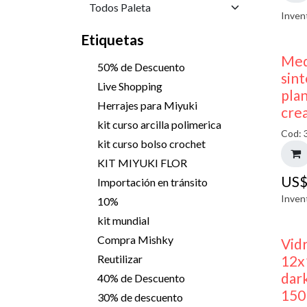
Inven
Etiquetas
Med
50% de Descuento
sint
Live Shopping
pla
Herrajes para Miyuki
cre
kit curso arcilla polimerica
Cod: 
kit curso bolso crochet
KIT MIYUKI FLOR
US
Importación en tránsito
Inven
10%
kit mundial
Compra Mishky
Vid
12x
Reutilizar
dark
40% de Descuento
150
30% de descuento