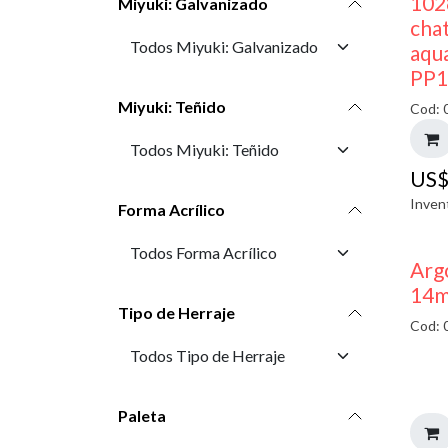
102
Miyuki: Galvanizado
cha
aqu
PP1
Miyuki: Teñido
Cod: 
US
Inven
Forma Acrílico
Arg
14m
Tipo de Herraje
Cod: 
Paleta