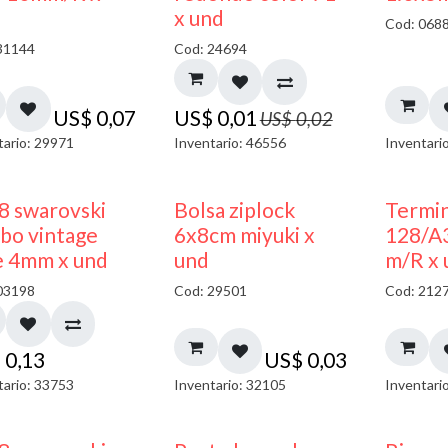
40% DESCUENTO
x und
Cod: 068
31144
Cod: 24694
US$
0,07
US$
0,01
US$
0,02
tario: 29971
Inventario: 46556
Inventari
¡NUEVO!
8 swarovski
Bolsa ziplock
Termin
bo vintage
6x8cm miyuki x
128/A
e 4mm x und
und
m/R x 
03198
Cod: 29501
Cod: 212
$
0,13
US$
0,03
tario: 33753
Inventario: 32105
Inventari