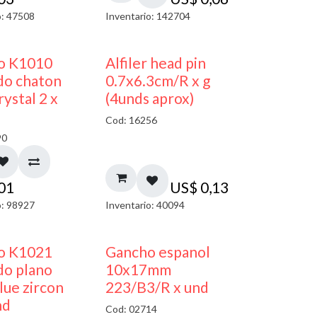
o: 47508
Inventario: 142704
50% DESCUENTO
co K1010
Alfiler head pin
do chaton
0.7x6.3cm/R x g
ystal 2 x
(4unds aprox)
Cod: 16256
90
,01
US$
0,13
o: 98927
Inventario: 40094
50% DESCUENTO
50% DESCUENTO
co K1021
Gancho espanol
do plano
10x17mm
ue zircon
223/B3/R x und
nd
Cod: 02714