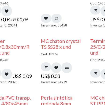
24946
Cod: 148
$
0,04
US$
0
US$
0,06
tario: 20541
Inventario: 83458
Inventari
ler
MC chaton crystal
Termin
/0.8x30mm/R
TS SS28 x und
25/C/
x und
und
Cod: 18376
04948
Cod: 284
US$
0,09
US$
0,03
tario: 20078
Inventario: 94979
Inventari
da PVC transp.
Perla sintética
MC cha
1.4/80x45mm
redonda 8mm
ST PP1