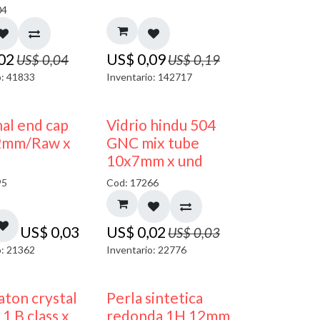
04
,02
US$
0,09
US$
0,04
US$
0,19
o: 41833
Inventario: 142717
40% DESCUENTO
al end cap
Vidrio hindu 504
2mm/Raw x
GNC mix tube
10x7mm x und
95
Cod: 17266
US$
0,03
US$
0,02
US$
0,03
o: 21362
Inventario: 22776
ton crystal
Perla sintetica
1 B class x
redonda 1H 12mm