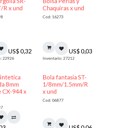
argolla SR-
Bolsa Perlas y
/R x und
Chaquiras x und
98
Cod: 16273
US$
0,32
US$
0,03
o: 22926
Inventario: 27212
sintetica
Bola fantasia ST-
da 8mm
1/8mm/1.5mm/R
 CX-944 x
x und
Cod: 06877
37
,03
US$
0,06