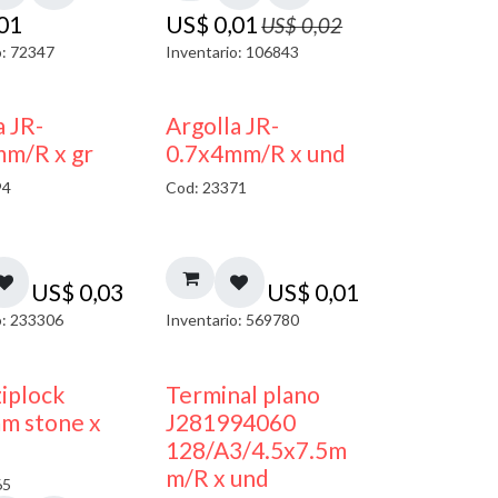
,01
US$
0,01
US$
0,02
o: 72347
Inventario: 106843
a JR-
Argolla JR-
mm/R x gr
0.7x4mm/R x und
94
Cod: 23371
US$
0,03
US$
0,01
o: 233306
Inventario: 569780
¡NUEVO!
ziplock
Terminal plano
m stone x
J281994060
128/A3/4.5x7.5m
m/R x und
65