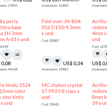
tario: 27855
Inventario: 23605
Inventari
ia perla
Fold over JN-B04-
Acrili
ética base
016 D150/4.5mm
redon
na 1H 3mm
x und
4mm cr
am A-03 x und
und
Cod: 05887
32109
Cod: 123
$
0,08
US$
0,34
US$
0
tario: 44104
Inventario: 19982
Inventari
40% DESCUENTO
rio hindú 3524
MC chaton crystal
Acrili
15mm color
ST PP23 B class x
redon
 vino tinto
und
8mm bl
 x und
39 x u
Cod: 10543