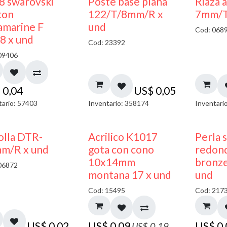
8 swarovski
Poste base plana
Riaza 
ton
122/T/8mm/R x
7mm/T
amarine F
und
Cod: 068
8 x und
Cod: 23392
09406
$
0,04
US$
0,05
tario: 57403
Inventario: 358174
Inventari
50% DESCUENTO
olla DTR-
Acrilico K1017
Perla 
m/R x und
gota con cono
redon
10x14mm
bronze
06872
montana 17 x und
und
Cod: 15495
Cod: 217
US$
0,02
US$
0,09
US$
0
US$
0,19