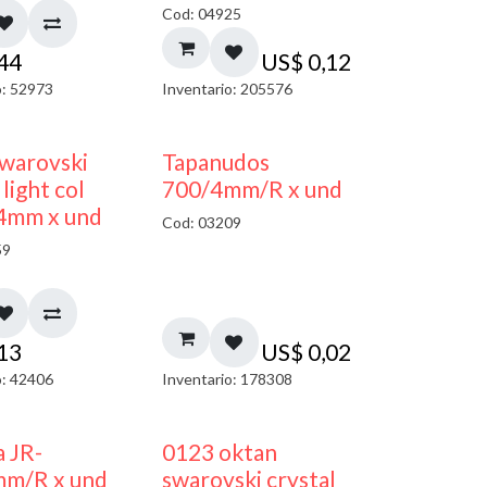
Cod: 04925
,44
US$
0,12
o: 52973
Inventario: 205576
warovski
Tapanudos
light col
700/4mm/R x und
 4mm x und
Cod: 03209
59
,13
US$
0,02
o: 42406
Inventario: 178308
a JR-
0123 oktan
mm/R x und
swarovski crystal