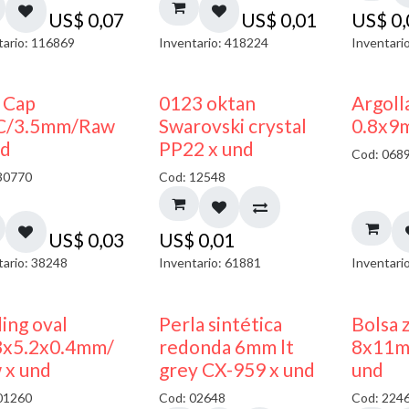
US$
0,07
US$
0,01
US$
0
tario: 116869
Inventario: 418224
Inventari
 Cap
0123 oktan
Argoll
C/3.5mm/Raw
Swarovski crystal
0.8x9
nd
PP22 x und
Cod: 068
30770
Cod: 12548
US$
0,03
US$
0,01
tario: 38248
Inventario: 61881
Inventari
ing oval
Perla sintética
Bolsa 
3x5.2x0.4mm/
redonda 6mm lt
8x11m
 x und
grey CX-959 x und
und
01260
Cod: 02648
Cod: 224