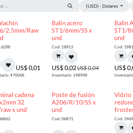
(USD) - Dolares
50% DESCUENTO
alachín
Balin acero
Balin 
6/2.5mm/Raw
ST1/6mm/SS x
ST1/8
nd
und
und
16288
Cod: 18813
Cod: 188
US$
0,01
US$
0,02
US$
0
US$
0,04
tario: 470068
Inventario: 148948
Inventari
minal cadena
Poste de fusión
Vidrio
x2mm 32
A206/R/10/SS x
redond
/raw x und
und
froste
06862
Cod: 06871
Cod: 246