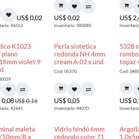
US$
0,02
US$
0,02
US$
2
tario: 46553
Inventario: 380080
Inventari
50% DESCUENTO
ílico K1023
Perla sintetica
5328 s
 plano
redonda NH 4mm
rombo 
18mm violet 9
cream A-03 x und
topaz
nd
Cod: 05370
Cod: 048
00059
$
0,08
US$
0,05
US$
0
US$
0,16
tario: 42641
Inventario: 44070
Inventari
minal maleta
Vidrio hindú 6mm
Argoll
/10mm/R x
redondo color 71
1.0x5