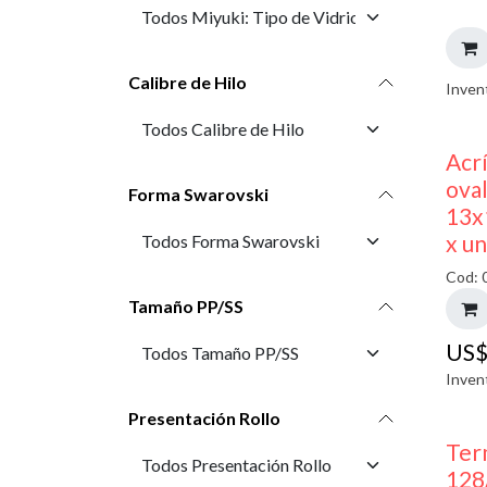
Calibre de Hilo
Inven
Acr
oval
Forma Swarovski
13x
x u
Cod: 
Tamaño PP/SS
US
Inven
Presentación Rollo
Ter
128