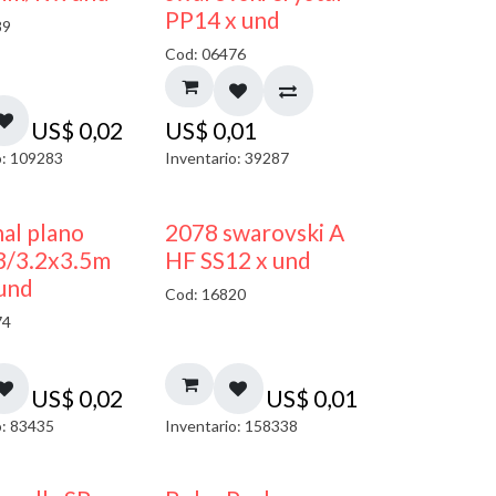
PP14 x und
89
Cod: 06476
US$
0,02
US$
0,01
o: 109283
Inventario: 39287
al plano
2078 swarovski A
3/3.2x3.5m
HF SS12 x und
und
Cod: 16820
74
US$
0,02
US$
0,01
o: 83435
Inventario: 158338