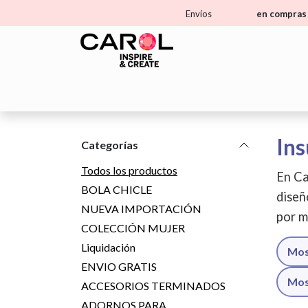
Ir al contenido
Envíos
en compras 
Home
Tienda
Aprende
Ma
Ins
Categorías
Todos los productos
En Ca
BOLA CHICLE
diseñ
NUEVA IMPORTACIÓN
por m
COLECCIÓN MUJER
Liquidación
Mos
ENVIO GRATIS
Mos
ACCESORIOS TERMINADOS
ADORNOS PARA