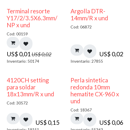
50% DESCUENTO
Terminal resorte
Argolla DTR-
Y17/2/3.5X6.3mm/
14mm/R x und
NP x und
Cod: 06872
Cod: 00159
US$
0,01
US$
0,02
US$
0,02
Inventario: 50174
Inventario: 27855
4120CH setting
Perla sintetica
para soldar
redonda 10mm
18x13mm/R x und
hematite CX-960 x
und
Cod: 30572
Cod: 18367
US$
0,15
US$
0,06
Inventario: 19151
Inventario: 55363