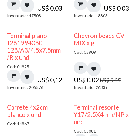
US$
0,03
US$
0,03
Inventario: 47508
Inventario: 18803
50% DESCUENTO
Terminal plano
Chevron beads CV
J281994060
MIX x g
128/A3/4.5x7.5mm
Cod: 05909
/R x und
Cod: 04925
US$
0,12
US$
0,02
US$
0,05
Inventario: 205576
Inventario: 26339
50% DESCUENTO
Carrete 4x2cm
Terminal resorte
blanco x und
Y17/2.5X4mm/NP x
und
Cod: 14867
Cod: 05081