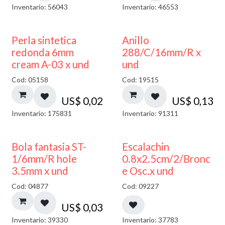
Inventario: 56043
Inventario: 46553
Perla sintetica
Anillo
redonda 6mm
288/C/16mm/R x
cream A-03 x und
und
Cod: 05158
Cod: 19515
US$
0,02
US$
0,13
Inventario: 175831
Inventario: 91311
Bola fantasia ST-
Escalachin
1/6mm/R hole
0.8x2.5cm/2/Bronc
3.5mm x und
e Osc.x und
Cod: 04877
Cod: 09227
US$
0,03
Inventario: 39330
Inventario: 37783