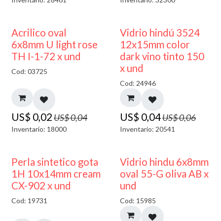
50% DESCUENTO
40% DESCUENTO
Acrilico oval
Vidrio hindú 3524
6x8mm U light rose
12x15mm color
TH I-1-72 x und
dark vino tinto 150
x und
Cod: 03725
Cod: 24946
US$
0,02
US$
0,04
US$
0,04
US$
0,06
Inventario: 18000
Inventario: 20541
50% DESCUENTO
Perla sintetico gota
Vidrio hindu 6x8mm
1H 10x14mm cream
oval 55-G oliva AB x
CX-902 x und
und
Cod: 19731
Cod: 15985