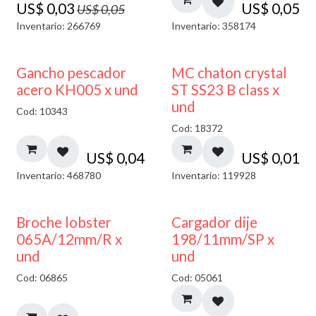
US$
0,03
US$
0,05
US$
0,05
Inventario: 266769
Inventario: 358174
Gancho pescador
MC chaton crystal
acero KH005 x und
ST SS23 B class x
und
Cod: 10343
Cod: 18372
US$
0,04
US$
0,01
Inventario: 468780
Inventario: 119928
50% DESCUENTO
Broche lobster
Cargador dije
065A/12mm/R x
198/11mm/SP x
und
und
Cod: 06865
Cod: 05061