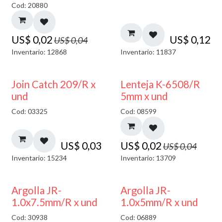
Cod: 20880
US$
0,02
US$
0,12
US$
0,04
Inventario: 12868
Inventario: 11837
50% DESCUENTO
Join Catch 209/R x
Lenteja K-6508/R
und
5mm x und
Cod: 03325
Cod: 08599
US$
0,03
US$
0,02
US$
0,04
Inventario: 15234
Inventario: 13709
Argolla JR-
Argolla JR-
1.0x7.5mm/R x und
1.0x5mm/R x und
Cod: 30938
Cod: 06889