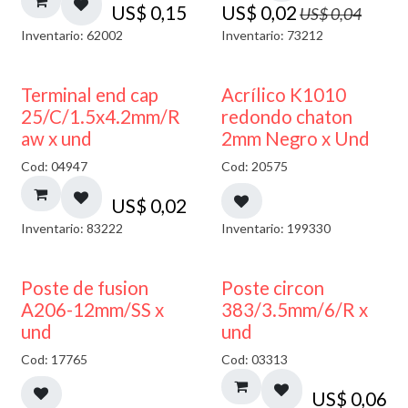
US$
0,15
US$
0,02
US$
0,04
Inventario: 62002
Inventario: 73212
50% DESCUENTO
Terminal end cap
Acrílico K1010
25/C/1.5x4.2mm/R
redondo chaton
aw x und
2mm Negro x Und
Cod: 04947
Cod: 20575
US$
0,02
Inventario: 83222
Inventario: 199330
Poste de fusion
Poste circon
A206-12mm/SS x
383/3.5mm/6/R x
und
und
Cod: 17765
Cod: 03313
US$
0,06