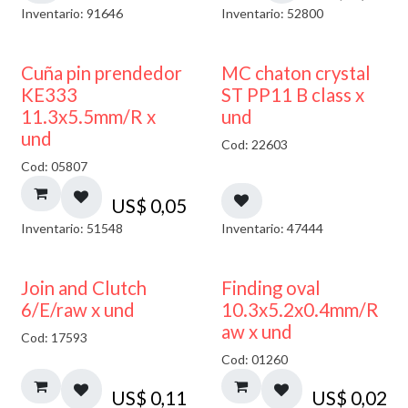
Inventario: 91646
Inventario: 52800
Cuña pin prendedor
MC chaton crystal
KE333
ST PP11 B class x
11.3x5.5mm/R x
und
und
Cod: 22603
Cod: 05807
US$
0,05
Inventario: 51548
Inventario: 47444
Join and Clutch
Finding oval
6/E/raw x und
10.3x5.2x0.4mm/R
aw x und
Cod: 17593
Cod: 01260
US$
0,11
US$
0,02