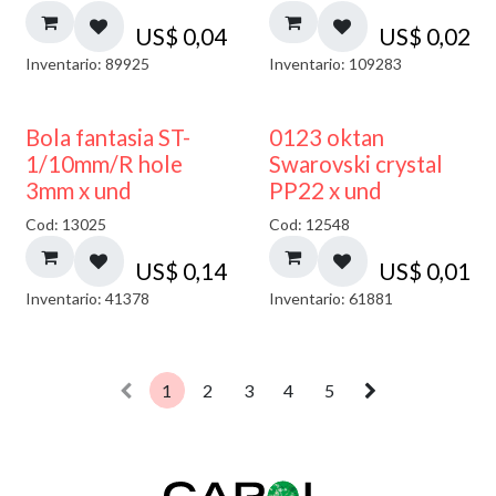
US$
0,04
US$
0,02
Inventario: 89925
Inventario: 109283
Bola fantasia ST-
0123 oktan
1/10mm/R hole
Swarovski crystal
3mm x und
PP22 x und
Cod: 13025
Cod: 12548
US$
0,14
US$
0,01
Inventario: 41378
Inventario: 61881
1
2
3
4
5