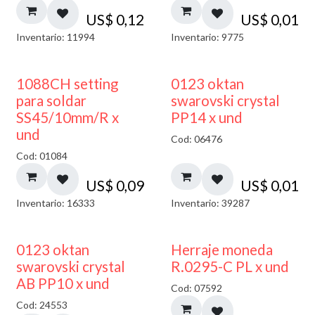
US$
0,12
US$
0,01
Inventario: 11994
Inventario: 9775
1088CH setting
0123 oktan
para soldar
swarovski crystal
SS45/10mm/R x
PP14 x und
und
Cod: 06476
Cod: 01084
US$
0,09
US$
0,01
Inventario: 16333
Inventario: 39287
50% DESCUENTO
0123 oktan
Herraje moneda
swarovski crystal
R.0295-C PL x und
AB PP10 x und
Cod: 07592
Cod: 24553