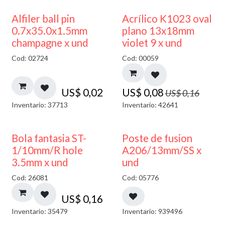
50% DESCUENTO
Alfiler ball pin
Acrílico K1023 oval
0.7x35.0x1.5mm
plano 13x18mm
champagne x und
violet 9 x und
Cod: 02724
Cod: 00059
US$
0,02
US$
0,08
US$
0,16
Inventario: 37713
Inventario: 42641
Bola fantasia ST-
Poste de fusion
1/10mm/R hole
A206/13mm/SS x
3.5mm x und
und
Cod: 26081
Cod: 05776
US$
0,16
Inventario: 35479
Inventario: 939496