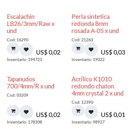
Escalachin
Perla sintetica
LB26/3mm/Raw x
redonda 8mm
und
rosada A-05 x und
Cod: 16290
Cod: 21263
US$
0,02
US$
0,03
Inventario: 194723
Inventario: 19022
50% DESCUENTO
Tapanudos
Acrilico K1010
700/4mm/R x und
redondo chaton
4mm crystal 2 x und
Cod: 03209
Cod: 12390
US$
0,02
US$
0,01
Inventario: 178308
Inventario: 98927