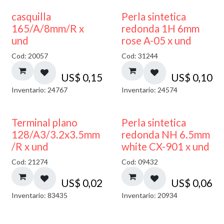
casquilla
Perla sintetica
165/A/8mm/R x
redonda 1H 6mm
und
rose A-05 x und
Cod: 20057
Cod: 31244
US$
0,15
US$
0,10
Inventario: 24767
Inventario: 24574
Terminal plano
Perla sintetica
128/A3/3.2x3.5mm
redonda NH 6.5mm
/R x und
white CX-901 x und
Cod: 21274
Cod: 09432
US$
0,02
US$
0,06
Inventario: 83435
Inventario: 20934