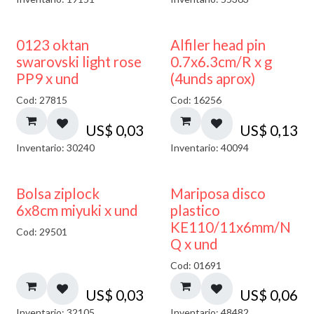
0123 oktan
Alfiler head pin
swarovski light rose
0.7x6.3cm/R x g
PP9 x und
(4unds aprox)
Cod: 27815
Cod: 16256
US$
0,03
US$
0,13
Inventario: 30240
Inventario: 40094
¡NUEVO!
Bolsa ziplock
Mariposa disco
6x8cm miyuki x und
plastico
KE110/11x6mm/N
Cod: 29501
Q x und
Cod: 01691
US$
0,03
US$
0,06
Inventario: 32105
Inventario: 48482