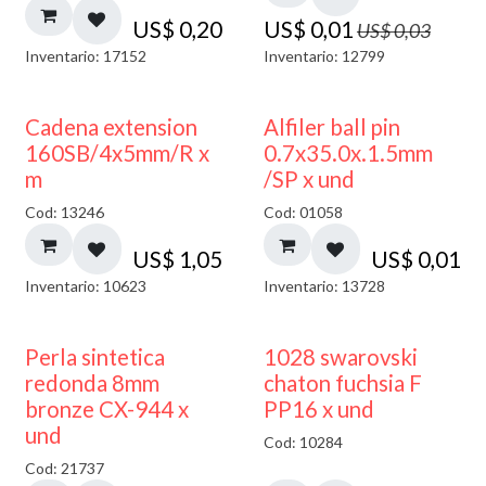
US$
0,20
US$
0,01
US$
0,03
Inventario: 17152
Inventario: 12799
Cadena extension
Alfiler ball pin
160SB/4x5mm/R x
0.7x35.0x.1.5mm
m
/SP x und
Cod: 13246
Cod: 01058
US$
1,05
US$
0,01
Inventario: 10623
Inventario: 13728
Perla sintetica
1028 swarovski
redonda 8mm
chaton fuchsia F
bronze CX-944 x
PP16 x und
und
Cod: 10284
Cod: 21737