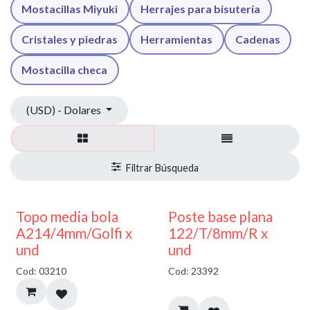
Mostacillas Miyuki
Herrajes para bisutería
Cristales y piedras
Herramientas
Cadenas
Mostacilla checa
(USD) - Dolares
40% DESCUENTO
Topo media bola
Poste base plana
A214/4mm/Golfi x
122/T/8mm/R x
und
und
Cod: 03210
Cod: 23392