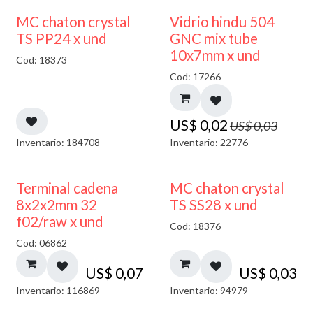
40% DESCUENTO
MC chaton crystal
Vidrio hindu 504
TS PP24 x und
GNC mix tube
10x7mm x und
Cod: 18373
Cod: 17266
US$
0,02
US$
0,03
Inventario: 184708
Inventario: 22776
Terminal cadena
MC chaton crystal
8x2x2mm 32
TS SS28 x und
f02/raw x und
Cod: 18376
Cod: 06862
US$
0,07
US$
0,03
Inventario: 116869
Inventario: 94979