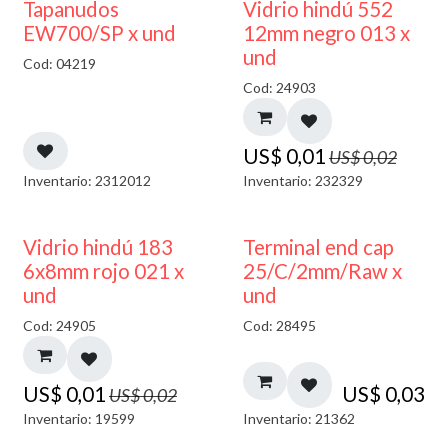
50% DESCUENTO
40% DESCUENTO
Tapanudos
Vidrio hindú 552
EW700/SP x und
12mm negro 013 x
und
Cod: 04219
Cod: 24903
US$
0,01
US$
0,02
Inventario: 2312012
Inventario: 232329
40% DESCUENTO
Vidrio hindú 183
Terminal end cap
6x8mm rojo 021 x
25/C/2mm/Raw x
und
und
Cod: 24905
Cod: 28495
US$
0,01
US$
0,03
US$
0,02
Inventario: 19599
Inventario: 21362