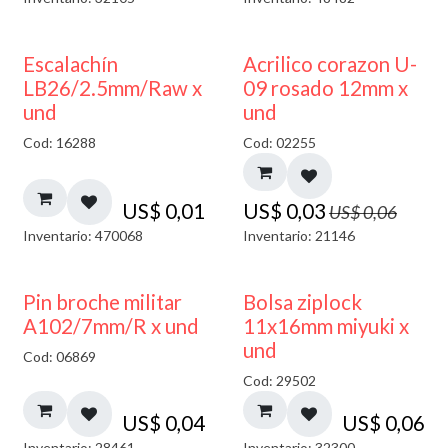
50% DESCUENTO
Escalachín
Acrilico corazon U-
LB26/2.5mm/Raw x
09 rosado 12mm x
und
und
Cod: 16288
Cod: 02255
US$
0,01
US$
0,03
US$
0,06
Inventario: 470068
Inventario: 21146
¡NUEVO!
Pin broche militar
Bolsa ziplock
A102/7mm/R x und
11x16mm miyuki x
und
Cod: 06869
Cod: 29502
US$
0,04
US$
0,06
Inventario: 28461
Inventario: 32300