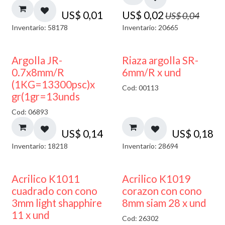
US$
0,01
US$
0,02
US$
0,04
Inventario: 58178
Inventario: 20665
Argolla JR-
Riaza argolla SR-
0.7x8mm/R
6mm/R x und
(1KG=13300psc)x
Cod: 00113
gr(1gr=13unds
Cod: 06893
US$
0,14
US$
0,18
Inventario: 18218
Inventario: 28694
50% DESCUENTO
Acrilico K1011
Acrilico K1019
cuadrado con cono
corazon con cono
3mm light shapphire
8mm siam 28 x und
11 x und
Cod: 26302