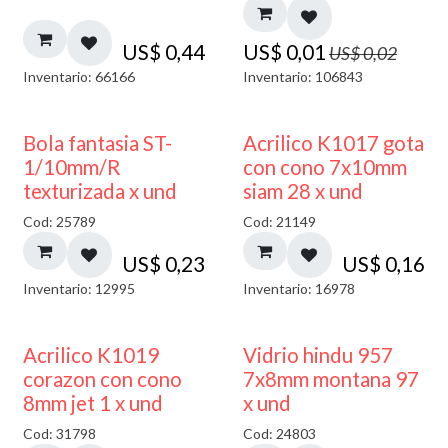
US$
0,44
US$
0,01
US$
0,02
Inventario: 66166
Inventario: 106843
Bola fantasia ST-
Acrilico K1017 gota
1/10mm/R
con cono 7x10mm
texturizada x und
siam 28 x und
Cod: 25789
Cod: 21149
US$
0,23
US$
0,16
Inventario: 12995
Inventario: 16978
40% DESCUENTO
Acrilico K1019
Vidrio hindu 957
corazon con cono
7x8mm montana 97
8mm jet 1 x und
x und
Cod: 31798
Cod: 24803