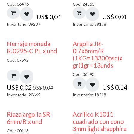
Cod: 06476
Cod: 24553
US$
0,01
US$
0,01
Inventario: 39287
Inventario: 58178
50% DESCUENTO
Herraje moneda
Argolla JR-
R.0295-C PL x und
0.7x8mm/R
(1KG=13300psc)x
Cod: 07592
gr(1gr=13unds
Cod: 06893
US$
0,02
US$
0,14
US$
0,04
Inventario: 20665
Inventario: 18218
50% DESCUENTO
Riaza argolla SR-
Acrilico K1011
6mm/R x und
cuadrado con cono
3mm light shapphire
Cod: 00113