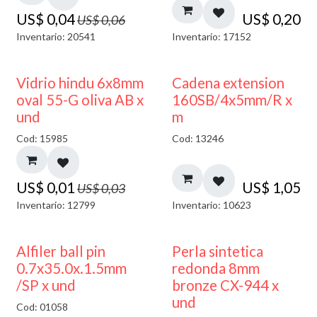
US$
0,04
US$
0,20
US$
0,06
Inventario: 20541
Inventario: 17152
50% DESCUENTO
Vidrio hindu 6x8mm
Cadena extension
oval 55-G oliva AB x
160SB/4x5mm/R x
und
m
Cod: 15985
Cod: 13246
US$
0,01
US$
1,05
US$
0,03
Inventario: 12799
Inventario: 10623
Alfiler ball pin
Perla sintetica
0.7x35.0x.1.5mm
redonda 8mm
/SP x und
bronze CX-944 x
und
Cod: 01058