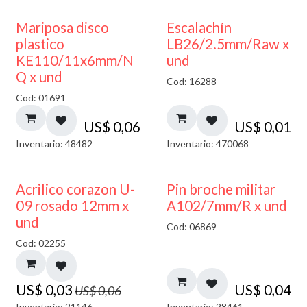
Mariposa disco
Escalachín
plastico
LB26/2.5mm/Raw x
KE110/11x6mm/N
und
Q x und
Cod: 16288
Cod: 01691
US$
0,06
US$
0,01
Inventario: 48482
Inventario: 470068
50% DESCUENTO
Acrilico corazon U-
Pin broche militar
09 rosado 12mm x
A102/7mm/R x und
und
Cod: 06869
Cod: 02255
US$
0,03
US$
0,04
US$
0,06
Inventario: 21146
Inventario: 28461