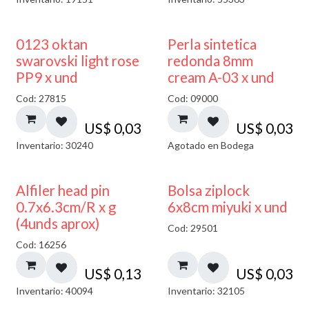
AGOTADO
0123 oktan
Perla sintetica
swarovski light rose
redonda 8mm
PP9 x und
cream A-03 x und
Cod: 27815
Cod: 09000
US$
0,03
US$
0,03
Inventario: 30240
Agotado en Bodega
¡NUEVO!
Alfiler head pin
Bolsa ziplock
0.7x6.3cm/R x g
6x8cm miyuki x und
(4unds aprox)
Cod: 29501
Cod: 16256
US$
0,13
US$
0,03
Inventario: 40094
Inventario: 32105