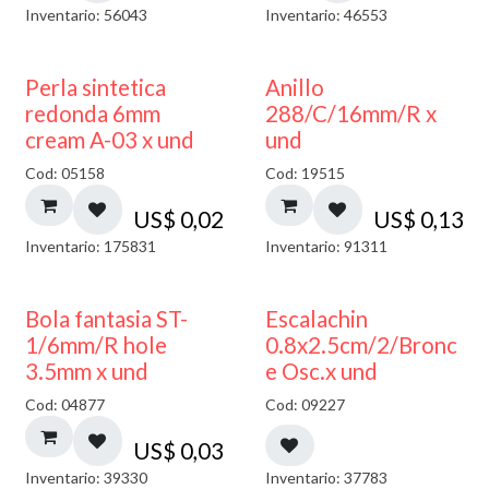
Inventario: 56043
Inventario: 46553
Perla sintetica
Anillo
redonda 6mm
288/C/16mm/R x
cream A-03 x und
und
Cod: 05158
Cod: 19515
US$
0,02
US$
0,13
Inventario: 175831
Inventario: 91311
Bola fantasia ST-
Escalachin
1/6mm/R hole
0.8x2.5cm/2/Bronc
3.5mm x und
e Osc.x und
Cod: 04877
Cod: 09227
US$
0,03
Inventario: 39330
Inventario: 37783