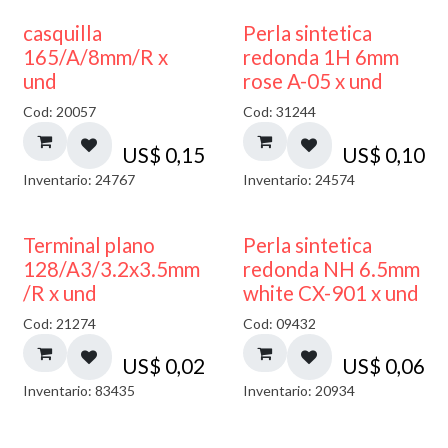
casquilla
Perla sintetica
165/A/8mm/R x
redonda 1H 6mm
und
rose A-05 x und
Cod: 20057
Cod: 31244
US$
0,15
US$
0,10
Inventario: 24767
Inventario: 24574
Terminal plano
Perla sintetica
128/A3/3.2x3.5mm
redonda NH 6.5mm
/R x und
white CX-901 x und
Cod: 21274
Cod: 09432
US$
0,02
US$
0,06
Inventario: 83435
Inventario: 20934