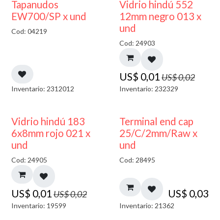
50% DESCUENTO
40% DESCUENTO
Tapanudos
Vidrio hindú 552
EW700/SP x und
12mm negro 013 x
und
Cod: 04219
Cod: 24903
US$
0,01
US$
0,02
Inventario: 2312012
Inventario: 232329
40% DESCUENTO
Vidrio hindú 183
Terminal end cap
6x8mm rojo 021 x
25/C/2mm/Raw x
und
und
Cod: 24905
Cod: 28495
US$
0,01
US$
0,03
US$
0,02
Inventario: 19599
Inventario: 21362