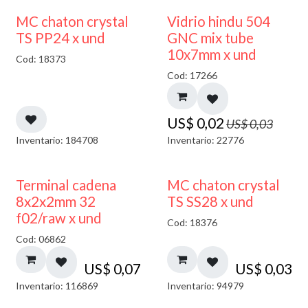
40% DESCUENTO
MC chaton crystal
Vidrio hindu 504
TS PP24 x und
GNC mix tube
10x7mm x und
Cod: 18373
Cod: 17266
US$
0,02
US$
0,03
Inventario: 184708
Inventario: 22776
Terminal cadena
MC chaton crystal
8x2x2mm 32
TS SS28 x und
f02/raw x und
Cod: 18376
Cod: 06862
US$
0,07
US$
0,03
Inventario: 116869
Inventario: 94979