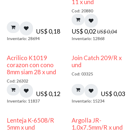
11 x und
Cod: 20880
US$
0,18
US$
0,02
US$
0,04
Inventario: 28694
Inventario: 12868
Acrilico K1019
Join Catch 209/R x
corazon con cono
und
8mm siam 28 x und
Cod: 03325
Cod: 26302
US$
0,12
US$
0,03
Inventario: 11837
Inventario: 15234
Lenteja K-6508/R
Argolla JR-
5mm x und
1.0x7.5mm/R x und