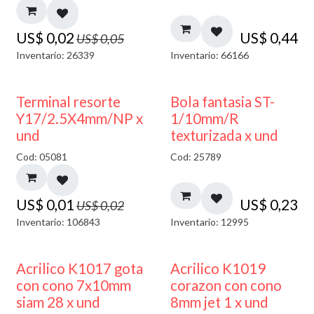
US$
0,02
US$
0,44
US$
0,05
Inventario: 26339
Inventario: 66166
50% DESCUENTO
Terminal resorte
Bola fantasia ST-
Y17/2.5X4mm/NP x
1/10mm/R
und
texturizada x und
Cod: 05081
Cod: 25789
US$
0,01
US$
0,23
US$
0,02
Inventario: 106843
Inventario: 12995
Acrilico K1017 gota
Acrilico K1019
con cono 7x10mm
corazon con cono
siam 28 x und
8mm jet 1 x und