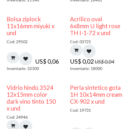
¡NUEVO!
50% DESCUENTO
Bolsa ziplock
Acrilico oval
11x16mm miyuki x
6x8mm U light rose
und
TH I-1-72 x und
Cod: 29502
Cod: 03725
US$
0,06
US$
0,02
US$
0,04
Inventario: 32300
Inventario: 18000
40% DESCUENTO
Vidrio hindú 3524
Perla sintetico gota
12x15mm color
1H 10x14mm cream
dark vino tinto 150
CX-902 x und
x und
Cod: 19731
Cod: 24946