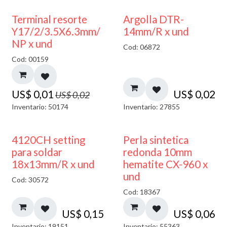
50% DESCUENTO
Terminal resorte
Argolla DTR-
Y17/2/3.5X6.3mm/
14mm/R x und
NP x und
Cod: 06872
Cod: 00159
US$
0,01
US$
0,02
US$
0,02
Inventario: 50174
Inventario: 27855
4120CH setting
Perla sintetica
para soldar
redonda 10mm
18x13mm/R x und
hematite CX-960 x
und
Cod: 30572
Cod: 18367
US$
0,15
US$
0,06
Inventario: 19151
Inventario: 55363