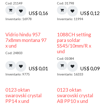
Cod: 21149
Cod: 31798
US$
0,16
US$
0,12
Inventario: 16978
Inventario: 11994
40% DESCUENTO
Vidrio hindu 957
1088CH setting
7x8mm montana 97
para soldar
x und
SS45/10mm/R x
und
Cod: 24803
Cod: 01084
US$
0,01
US$
0,09
Inventario: 9775
Inventario: 16333
0123 oktan
0123 oktan
swarovski crystal
swarovski crystal
PP14 x und
AB PP10 x und