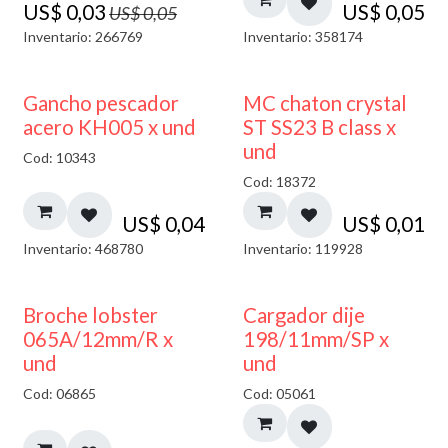
US$
0,03
US$
0,05
US$
0,05
Inventario: 266769
Inventario: 358174
Gancho pescador
MC chaton crystal
acero KH005 x und
ST SS23 B class x
und
Cod: 10343
Cod: 18372
US$
0,04
US$
0,01
Inventario: 468780
Inventario: 119928
50% DESCUENTO
Broche lobster
Cargador dije
065A/12mm/R x
198/11mm/SP x
und
und
Cod: 06865
Cod: 05061