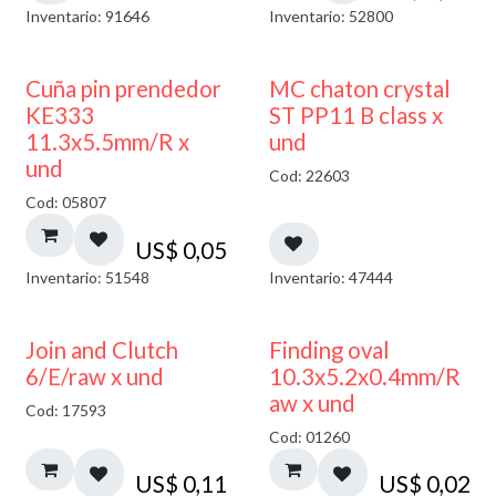
Inventario: 91646
Inventario: 52800
Cuña pin prendedor
MC chaton crystal
KE333
ST PP11 B class x
11.3x5.5mm/R x
und
und
Cod: 22603
Cod: 05807
US$
0,05
Inventario: 51548
Inventario: 47444
Join and Clutch
Finding oval
6/E/raw x und
10.3x5.2x0.4mm/R
aw x und
Cod: 17593
Cod: 01260
US$
0,11
US$
0,02