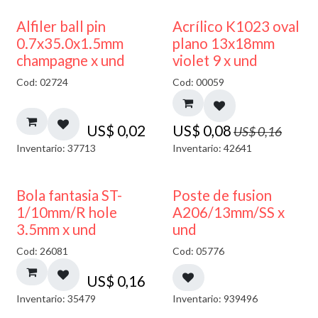
50% DESCUENTO
Alfiler ball pin
Acrílico K1023 oval
0.7x35.0x1.5mm
plano 13x18mm
champagne x und
violet 9 x und
Cod: 02724
Cod: 00059
US$
0,02
US$
0,08
US$
0,16
Inventario: 37713
Inventario: 42641
Bola fantasia ST-
Poste de fusion
1/10mm/R hole
A206/13mm/SS x
3.5mm x und
und
Cod: 26081
Cod: 05776
US$
0,16
Inventario: 35479
Inventario: 939496