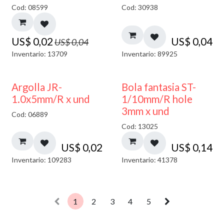
50% DESCUENTO
Cod: 08599
Cod: 30938
US$
0,02
US$
0,04
US$
0,04
Inventario: 13709
Inventario: 89925
Argolla JR-
Bola fantasia ST-
1.0x5mm/R x und
1/10mm/R hole
3mm x und
Cod: 06889
Cod: 13025
US$
0,02
US$
0,14
Inventario: 109283
Inventario: 41378
1
2
3
4
5