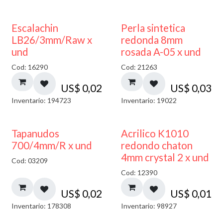
Escalachin
Perla sintetica
LB26/3mm/Raw x
redonda 8mm
und
rosada A-05 x und
Cod: 16290
Cod: 21263
US$
0,02
US$
0,03
Inventario: 194723
Inventario: 19022
50% DESCUENTO
Tapanudos
Acrilico K1010
700/4mm/R x und
redondo chaton
4mm crystal 2 x und
Cod: 03209
Cod: 12390
US$
0,02
US$
0,01
Inventario: 178308
Inventario: 98927