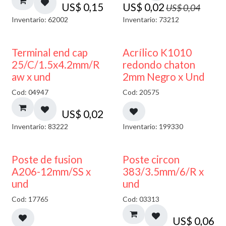
US$
0,15
US$
0,02
US$
0,04
Inventario: 62002
Inventario: 73212
50% DESCUENTO
Terminal end cap
Acrílico K1010
25/C/1.5x4.2mm/R
redondo chaton
aw x und
2mm Negro x Und
Cod: 04947
Cod: 20575
US$
0,02
Inventario: 83222
Inventario: 199330
Poste de fusion
Poste circon
A206-12mm/SS x
383/3.5mm/6/R x
und
und
Cod: 17765
Cod: 03313
US$
0,06