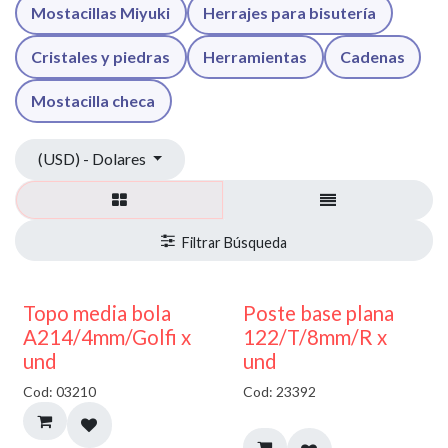
Mostacillas Miyuki
Herrajes para bisutería
Cristales y piedras
Herramientas
Cadenas
Mostacilla checa
(USD) - Dolares
40% DESCUENTO
Topo media bola
Poste base plana
A214/4mm/Golfi x
122/T/8mm/R x
und
und
Cod: 03210
Cod: 23392