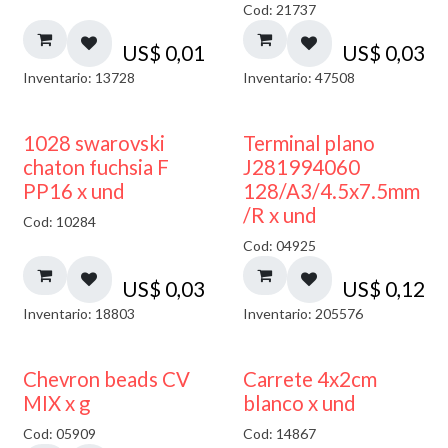
Cod: 21737
US$
0,01
US$
0,03
Inventario: 13728
Inventario: 47508
1028 swarovski
Terminal plano
chaton fuchsia F
J281994060
PP16 x und
128/A3/4.5x7.5mm
/R x und
Cod: 10284
Cod: 04925
US$
0,03
US$
0,12
Inventario: 18803
Inventario: 205576
50% DESCUENTO
Chevron beads CV
Carrete 4x2cm
MIX x g
blanco x und
Cod: 05909
Cod: 14867