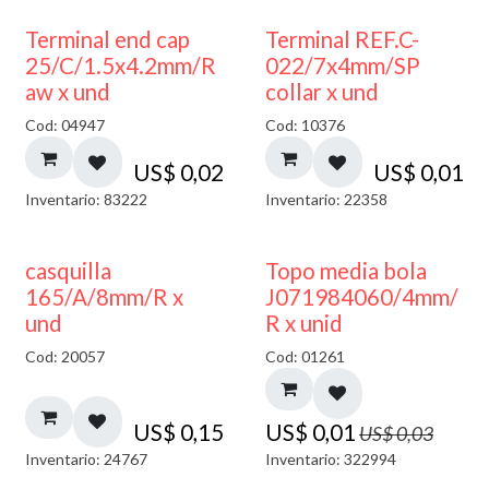
Terminal end cap
Terminal REF.C-
25/C/1.5x4.2mm/R
022/7x4mm/SP
aw x und
collar x und
Cod: 04947
Cod: 10376
US$
0,02
US$
0,01
Inventario: 83222
Inventario: 22358
50% DESCUENTO
casquilla
Topo media bola
165/A/8mm/R x
J071984060/4mm/
und
R x unid
Cod: 20057
Cod: 01261
US$
0,15
US$
0,01
US$
0,03
Inventario: 24767
Inventario: 322994