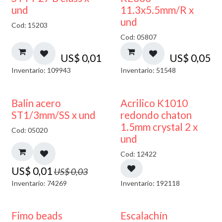
und
11.3x5.5mm/R x
und
Cod: 15203
Cod: 05807
US$
0,01
US$
0,05
Inventario: 109943
Inventario: 51548
50% DESCUENTO
50% DESCUENTO
Balin acero
Acrilico K1010
ST1/3mm/SS x und
redondo chaton
1.5mm crystal 2 x
Cod: 05020
und
Cod: 12422
US$
0,01
US$
0,03
Inventario: 74269
Inventario: 192118
Fimo beads
Escalachín