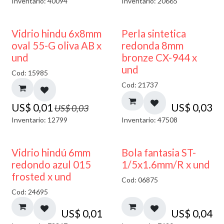
Inventario: 40094
Inventario: 20665
50% DESCUENTO
Vidrio hindu 6x8mm
Perla sintetica
oval 55-G oliva AB x
redonda 8mm
und
bronze CX-944 x
und
Cod: 15985
Cod: 21737
US$
0,01
US$
0,03
US$
0,03
Inventario: 12799
Inventario: 47508
40% DESCUENTO
Vidrio hindú 6mm
Bola fantasia ST-
redondo azul 015
1/5x1.6mm/R x und
frosted x und
Cod: 06875
Cod: 24695
US$
0,01
US$
0,04