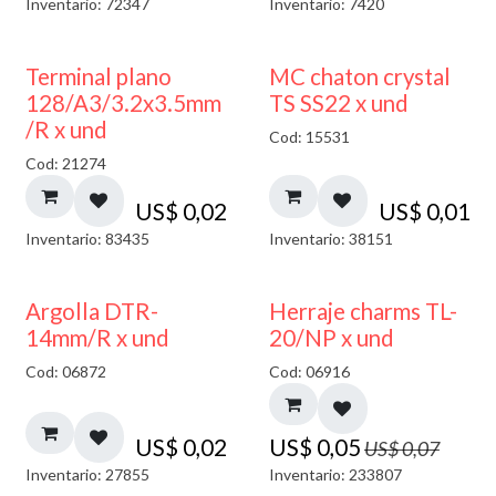
Inventario: 72347
Inventario: 7420
Terminal plano
MC chaton crystal
128/A3/3.2x3.5mm
TS SS22 x und
/R x und
Cod: 15531
Cod: 21274
US$
0,02
US$
0,01
Inventario: 83435
Inventario: 38151
40% DESCUENTO
Argolla DTR-
Herraje charms TL-
14mm/R x und
20/NP x und
Cod: 06872
Cod: 06916
US$
0,02
US$
0,05
US$
0,07
Inventario: 27855
Inventario: 233807