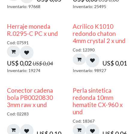
Inventario: 97668
Inventario: 25495
50% DESCUENTO
50% DESCUENTO
Herraje moneda
Acrilico K1010
R.0295-C PC x und
redondo chaton
4mm crystal 2 x und
Cod: 07591
Cod: 12390
US$
0,02
US$
0,01
US$
0,04
Inventario: 19274
Inventario: 98927
Conector cadena
Perla sintetica
bola PB0020830
redonda 10mm
3mm raw x und
hematite CX-960 x
und
Cod: 02283
Cod: 18367
US$
0,10
US$
0,06