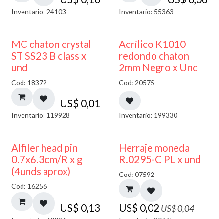
Inventario: 24103
Inventario: 55363
50% DESCUENTO
MC chaton crystal
Acrílico K1010
ST SS23 B class x
redondo chaton
und
2mm Negro x Und
Cod: 18372
Cod: 20575
US$
0,01
Inventario: 119928
Inventario: 199330
50% DESCUENTO
Alfiler head pin
Herraje moneda
0.7x6.3cm/R x g
R.0295-C PL x und
(4unds aprox)
Cod: 07592
Cod: 16256
US$
0,13
US$
0,02
US$
0,04