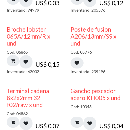
US$
0,03
US$
0,12
Inventario: 94979
Inventario: 205576
Broche lobster
Poste de fusion
065A/12mm/R x
A206/13mm/SS x
und
und
Cod: 06865
Cod: 05776
US$
0,15
Inventario: 62002
Inventario: 939496
Terminal cadena
Gancho pescador
8x2x2mm 32
acero KH005 x und
f02/raw x und
Cod: 10343
Cod: 06862
US$
0,07
US$
0,04