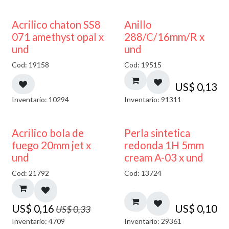
50% DESCUENTO
Acrilico chaton SS8
Anillo
071 amethyst opal x
288/C/16mm/R x
und
und
Cod: 19158
Cod: 19515
US$
0,13
Inventario: 10294
Inventario: 91311
50% DESCUENTO
Acrilico bola de
Perla sintetica
fuego 20mm jet x
redonda 1H 5mm
und
cream A-03 x und
Cod: 21792
Cod: 13724
US$
0,16
US$
0,10
US$
0,33
Inventario: 4709
Inventario: 29361