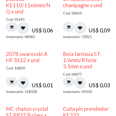
KE110/11x6mm/N
champagne x und
Q x und
Cod: 00659
Cod: 01691
US$
0,06
US$
0,09
Inventario: 48482
Inventario: 72821
2078 swarovski A
Bola fantasia ST-
HF SS12 x und
1/6mm/R hole
3.5mm x und
Cod: 16820
Cod: 04877
US$
0,01
US$
0,03
Inventario: 158338
Inventario: 39330
MC chaton crystal
Cuña pin prendedor
ST PP27 B class x
KE333