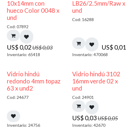
50% DESCUENTO
10x14mm con
LB26/2.5mm/Raw x
hueco Color 0048 x
und
und
Cod: 16288
Cod: 07892
US$
0,02
US$
0,01
US$
0,03
Inventario: 65418
Inventario: 470068
40% DESCUENTO
40% DESCUENTO
Vidrio hindú
Vidrio hindú 3102
redondo 4mm topaz
16mm verde 02 x
63 x und2
und
Cod: 24677
Cod: 24901
US$
0,03
US$
0,05
Inventario: 24756
Inventario: 42670