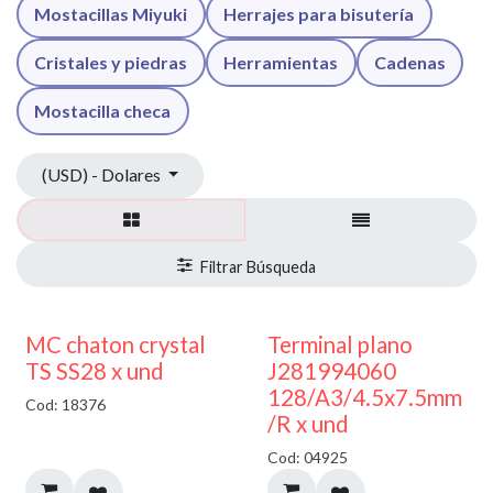
Mostacillas Miyuki
Herrajes para bisutería
Cristales y piedras
Herramientas
Cadenas
Mostacilla checa
(USD) - Dolares
MC chaton crystal
Terminal plano
TS SS28 x und
J281994060
128/A3/4.5x7.5mm
Cod: 18376
/R x und
Cod: 04925