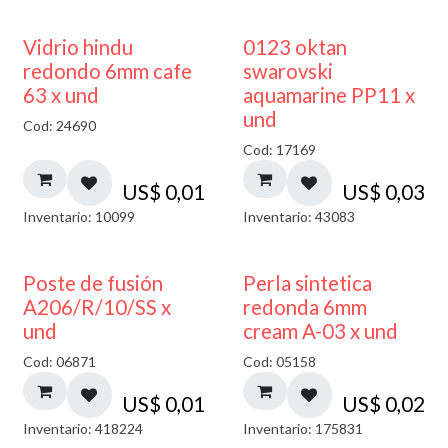
40% DESCUENTO
Vidrio hindu
0123 oktan
redondo 6mm cafe
swarovski
63 x und
aquamarine PP11 x
und
Cod: 24690
Cod: 17169
US$
0,01
US$
0,03
Inventario: 10099
Inventario: 43083
Poste de fusión
Perla sintetica
A206/R/10/SS x
redonda 6mm
und
cream A-03 x und
Cod: 06871
Cod: 05158
US$
0,01
US$
0,02
Inventario: 418224
Inventario: 175831