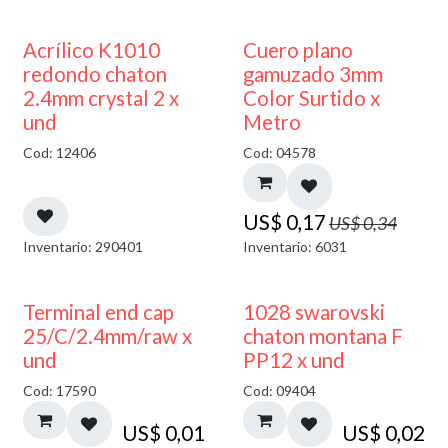
50% DESCUENTO
50% DESCUENTO
Acrílico K1010
Cuero plano
redondo chaton
gamuzado 3mm
2.4mm crystal 2 x
Color Surtido x
und
Metro
Cod: 12406
Cod: 04578
US$
0,17
US$
0,34
Inventario: 290401
Inventario: 6031
Terminal end cap
1028 swarovski
25/C/2.4mm/raw x
chaton montana F
und
PP12 x und
Cod: 17590
Cod: 09404
US$
0,01
US$
0,02