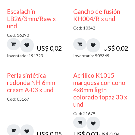
Escalachin
Gancho de fusión
LB26/3mm/Raw x
KH004/R x und
und
Cod: 10342
Cod: 16290
US$
0,02
US$
0,02
Inventario: 194723
Inventario: 509369
50% DESCUENTO
Perla sintética
Acrilico K1015
redonda NH 6mm
marquesa con cono
cream A-03 x und
4x8mm ligth
colorado topaz 30 x
Cod: 05167
und
Cod: 21679
US$
0,05
US$
0,03
US$
0,06