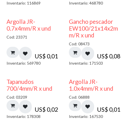
Inventario: 116869
Inventario: 468780
Argolla JR-
Gancho pescador
0.7x4mm/R x und
EW100/21x14x2m
m/R x und
Cod: 23371
Cod: 08473
US$
0,01
US$
0,08
Inventario: 569780
Inventario: 171503
Tapanudos
Argolla JR-
700/4mm/R x und
1.0x4mm/R x und
Cod: 03209
Cod: 06888
US$
0,02
US$
0,01
Inventario: 178308
Inventario: 167530