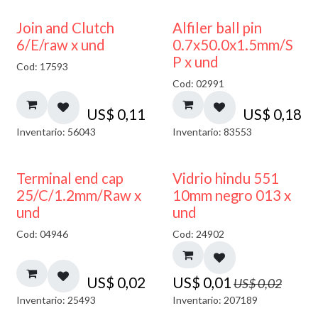
Join and Clutch
Alfiler ball pin
6/E/raw x und
0.7x50.0x1.5mm/S
P x und
Cod: 17593
Cod: 02991
US$
0,11
US$
0,18
Inventario: 56043
Inventario: 83553
40% DESCUENTO
Terminal end cap
Vidrio hindu 551
25/C/1.2mm/Raw x
10mm negro 013 x
und
und
Cod: 04946
Cod: 24902
US$
0,02
US$
0,01
US$
0,02
Inventario: 25493
Inventario: 207189