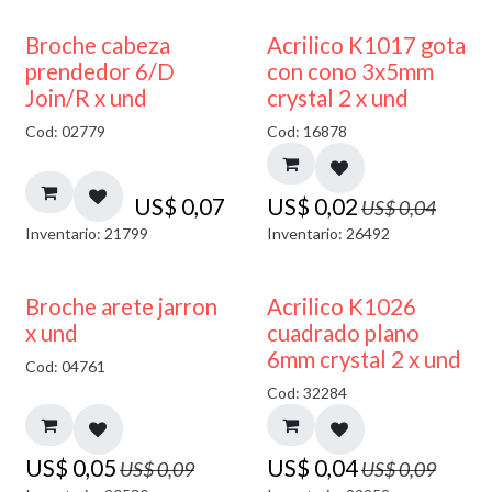
50% DESCUENTO
Broche cabeza
Acrilico K1017 gota
prendedor 6/D
con cono 3x5mm
Join/R x und
crystal 2 x und
Cod: 02779
Cod: 16878
US$
0,07
US$
0,02
US$
0,04
Inventario: 21799
Inventario: 26492
50% DESCUENTO
50% DESCUENTO
Broche arete jarron
Acrilico K1026
x und
cuadrado plano
6mm crystal 2 x und
Cod: 04761
Cod: 32284
US$
0,05
US$
0,04
US$
0,09
US$
0,09