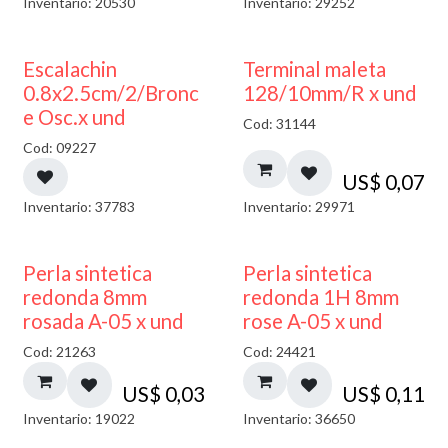
Inventario: 20530
Inventario: 29252
Escalachin
Terminal maleta
0.8x2.5cm/2/Bronc
128/10mm/R x und
e Osc.x und
Cod: 31144
Cod: 09227
US$
0,07
Inventario: 37783
Inventario: 29971
Perla sintetica
Perla sintetica
redonda 8mm
redonda 1H 8mm
rosada A-05 x und
rose A-05 x und
Cod: 21263
Cod: 24421
US$
0,03
US$
0,11
Inventario: 19022
Inventario: 36650