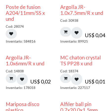
Poste de fusion
Argolla JR-
A204/11mm/SS x
1.0x7.5mm/R x und
und
Cod: 30938
Cod: 28074
US$
0,04
Inventario: 584816
Inventario: 89925
Argolla JR-
MC chaton crystal
1.0x6mm/R x und
TS PP28 x und
Cod: 14808
Cod: 18374
US$
0,02
US$
0,01
Inventario: 178018
Inventario: 227117
Mariposa disco
Alfiler ball pin
plastico
0.7x20.0x1.5mm