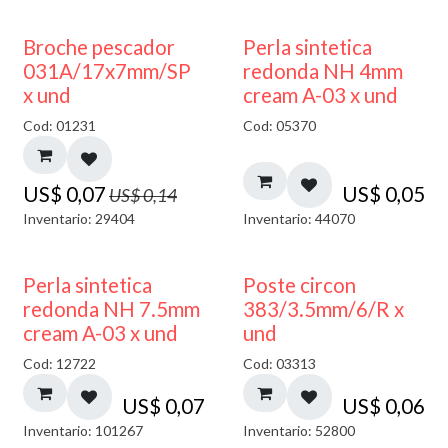
50% DESCUENTO
Broche pescador
Perla sintetica
031A/17x7mm/SP
redonda NH 4mm
x und
cream A-03 x und
Cod: 01231
Cod: 05370
US$
0,07
US$
0,05
US$
0,14
Inventario: 29404
Inventario: 44070
Perla sintetica
Poste circon
redonda NH 7.5mm
383/3.5mm/6/R x
cream A-03 x und
und
Cod: 12722
Cod: 03313
US$
0,07
US$
0,06
Inventario: 101267
Inventario: 52800