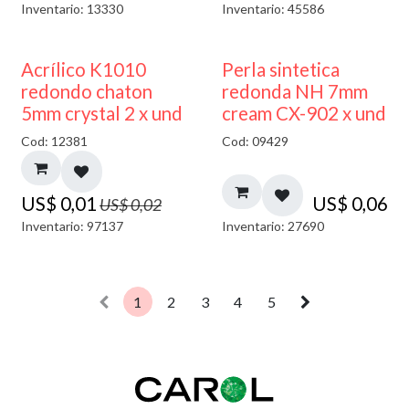
Inventario: 13330
Inventario: 45586
50% DESCUENTO
Acrílico K1010
Perla sintetica
redondo chaton
redonda NH 7mm
5mm crystal 2 x und
cream CX-902 x und
Cod: 12381
Cod: 09429
US$
0,01
US$
0,06
US$
0,02
Inventario: 97137
Inventario: 27690
1
2
3
4
5