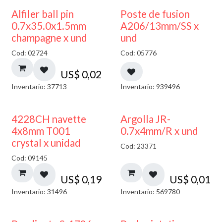
Alfiler ball pin
Poste de fusion
0.7x35.0x1.5mm
A206/13mm/SS x
champagne x und
und
Cod: 02724
Cod: 05776
US$
0,02
Inventario: 37713
Inventario: 939496
4228CH navette
Argolla JR-
4x8mm T001
0.7x4mm/R x und
crystal x unidad
Cod: 23371
Cod: 09145
US$
0,19
US$
0,01
Inventario: 31496
Inventario: 569780