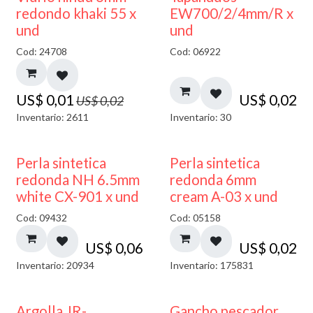
40% DESCUENTO
redondo khaki 55 x
EW700/2/4mm/R x
und
und
Cod: 24708
Cod: 06922
US$
0,01
US$
0,02
US$
0,02
Inventario: 2611
Inventario: 30
Perla sintetica
Perla sintetica
redonda NH 6.5mm
redonda 6mm
white CX-901 x und
cream A-03 x und
Cod: 09432
Cod: 05158
US$
0,06
US$
0,02
Inventario: 20934
Inventario: 175831
Argolla JR-
Gancho pescador