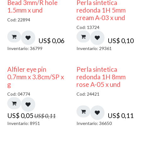
Bead 3mm/R hole
Perla sintetica
1.5mm x und
redonda 1H 5mm
cream A-03 x und
Cod: 22894
Cod: 13724
US$
0,06
US$
0,10
Inventario: 36799
Inventario: 29361
50% DESCUENTO
Alfiler eye pin
Perla sintetica
0.7mm x 3.8cm/SP x
redonda 1H 8mm
g
rose A-05 x und
Cod: 04774
Cod: 24421
US$
0,05
US$
0,11
US$
0,11
Inventario: 8951
Inventario: 36650