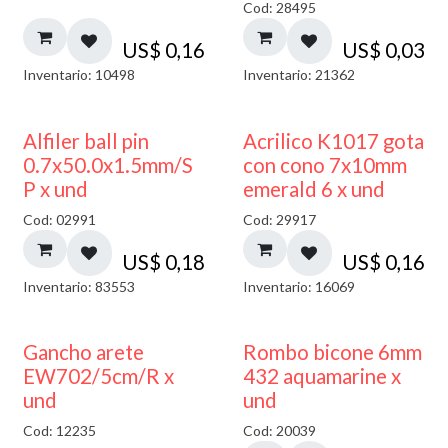
Cod: 28495
US$
0,16
US$
0,03
Inventario: 10498
Inventario: 21362
Alfiler ball pin
Acrilico K1017 gota
0.7x50.0x1.5mm/S
con cono 7x10mm
P x und
emerald 6 x und
Cod: 02991
Cod: 29917
US$
0,18
US$
0,16
Inventario: 83553
Inventario: 16069
50% DESCUENTO
Gancho arete
Rombo bicone 6mm
EW702/5cm/R x
432 aquamarine x
und
und
Cod: 12235
Cod: 20039