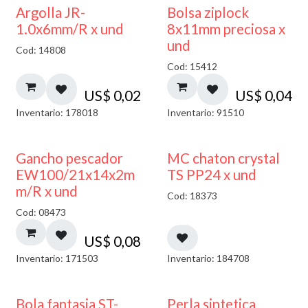
¡NUEVO!
Argolla JR-
Bolsa ziplock
1.0x6mm/R x und
8x11mm preciosa x
und
Cod: 14808
Cod: 15412
US$
0,02
US$
0,04
Inventario: 178018
Inventario: 91510
Gancho pescador
MC chaton crystal
EW100/21x14x2m
TS PP24 x und
m/R x und
Cod: 18373
Cod: 08473
US$
0,08
Inventario: 171503
Inventario: 184708
Bola fantasia ST-
Perla sintetica