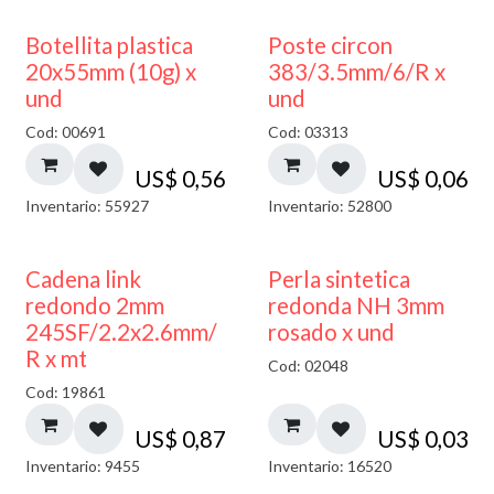
Botellita plastica
Poste circon
20x55mm (10g) x
383/3.5mm/6/R x
und
und
Cod: 00691
Cod: 03313
US$
0,56
US$
0,06
Inventario: 55927
Inventario: 52800
Cadena link
Perla sintetica
redondo 2mm
redonda NH 3mm
245SF/2.2x2.6mm/
rosado x und
R x mt
Cod: 02048
Cod: 19861
US$
0,87
US$
0,03
Inventario: 9455
Inventario: 16520