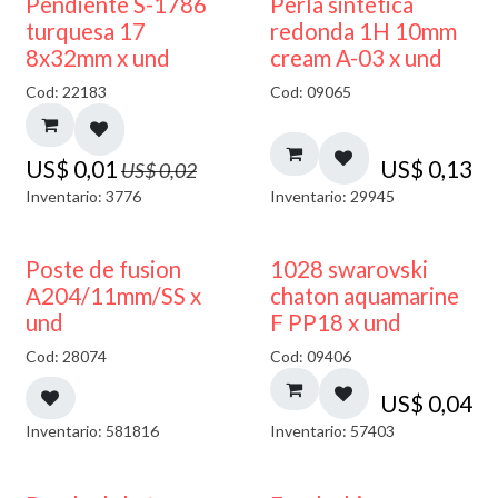
50% DESCUENTO
Pendiente S-1786
Perla sintetica
turquesa 17
redonda 1H 10mm
8x32mm x und
cream A-03 x und
Cod: 22183
Cod: 09065
US$
0,01
US$
0,13
US$
0,02
Inventario: 3776
Inventario: 29945
Poste de fusion
1028 swarovski
A204/11mm/SS x
chaton aquamarine
und
F PP18 x und
Cod: 28074
Cod: 09406
US$
0,04
Inventario: 581816
Inventario: 57403