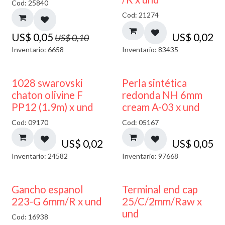
Cod: 25840
Cod: 21274
US$
0,05
US$
0,02
US$
0,10
Inventario: 6658
Inventario: 83435
1028 swarovski
Perla sintética
chaton olivine F
redonda NH 6mm
PP12 (1.9m) x und
cream A-03 x und
Cod: 09170
Cod: 05167
US$
0,02
US$
0,05
Inventario: 24582
Inventario: 97668
Gancho espanol
Terminal end cap
223-G 6mm/R x und
25/C/2mm/Raw x
und
Cod: 16938