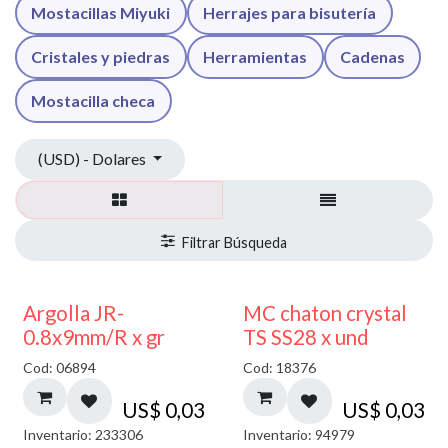
Mostacillas Miyuki
Herrajes para bisutería
Cristales y piedras
Herramientas
Cadenas
Mostacilla checa
(USD) - Dolares
Argolla JR-
MC chaton crystal
0.8x9mm/R x gr
TS SS28 x und
Cod: 06894
Cod: 18376
US$
0,03
US$
0,03
Inventario: 233306
Inventario: 94979