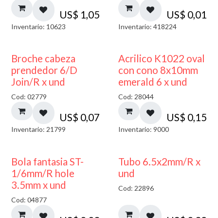
US$
1,05
US$
0,01
Inventario: 10623
Inventario: 418224
Broche cabeza
Acrilico K1022 oval
prendedor 6/D
con cono 8x10mm
Join/R x und
emerald 6 x und
Cod: 02779
Cod: 28044
US$
0,07
US$
0,15
Inventario: 21799
Inventario: 9000
Bola fantasia ST-
Tubo 6.5x2mm/R x
1/6mm/R hole
und
3.5mm x und
Cod: 22896
Cod: 04877