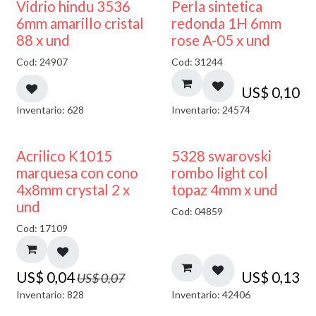
Vidrio hindu 3536
Perla sintetica
6mm amarillo cristal
redonda 1H 6mm
88 x und
rose A-05 x und
Cod: 24907
Cod: 31244
US$
0,10
Inventario: 628
Inventario: 24574
50% DESCUENTO
Acrilico K1015
5328 swarovski
marquesa con cono
rombo light col
4x8mm crystal 2 x
topaz 4mm x und
und
Cod: 04859
Cod: 17109
US$
0,04
US$
0,13
US$
0,07
Inventario: 828
Inventario: 42406