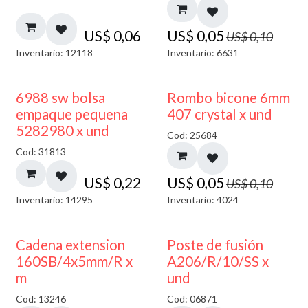
US$
0,06
US$
0,05
US$
0,10
Inventario: 12118
Inventario: 6631
50% DESCUENTO
6988 sw bolsa
Rombo bicone 6mm
empaque pequena
407 crystal x und
5282980 x und
Cod: 25684
Cod: 31813
US$
0,22
US$
0,05
US$
0,10
Inventario: 14295
Inventario: 4024
Cadena extension
Poste de fusión
160SB/4x5mm/R x
A206/R/10/SS x
m
und
Cod: 13246
Cod: 06871