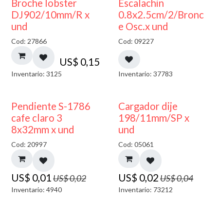
Broche lobster
Escalachin
DJ902/10mm/R x
0.8x2.5cm/2/Bronc
und
e Osc.x und
Cod: 27866
Cod: 09227
US$
0,15
Inventario: 3125
Inventario: 37783
50% DESCUENTO
50% DESCUENTO
Pendiente S-1786
Cargador dije
cafe claro 3
198/11mm/SP x
8x32mm x und
und
Cod: 20997
Cod: 05061
US$
0,01
US$
0,02
US$
0,02
US$
0,04
Inventario: 4940
Inventario: 73212