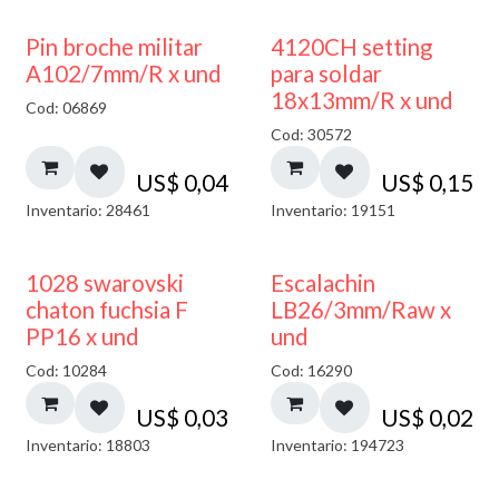
Pin broche militar
4120CH setting
A102/7mm/R x und
para soldar
18x13mm/R x und
Cod: 06869
Cod: 30572
US$
0,04
US$
0,15
Inventario: 28461
Inventario: 19151
1028 swarovski
Escalachin
chaton fuchsia F
LB26/3mm/Raw x
PP16 x und
und
Cod: 10284
Cod: 16290
US$
0,03
US$
0,02
Inventario: 18803
Inventario: 194723