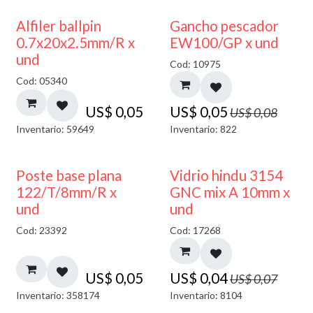
40% DESCUENTO
Alfiler ballpin
Gancho pescador
0.7x20x2.5mm/R x
EW100/GP x und
und
Cod: 10975
Cod: 05340
US$
0,05
US$
0,05
US$
0,08
Inventario: 59649
Inventario: 822
40% DESCUENTO
Poste base plana
Vidrio hindu 3154
122/T/8mm/R x
GNC mix A 10mm x
und
und
Cod: 23392
Cod: 17268
US$
0,05
US$
0,04
US$
0,07
Inventario: 358174
Inventario: 8104