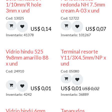
1/10mm/R hole
redonda NH 7.5mm
3mm x und
cream A-03 x und
Cod: 13025
Cod: 12722
US$
0,14
US$
0,07
Inventario: 41378
Inventario: 101267
40% DESCUENTO
50% DESCUENTO
Vidrio hindu 525
Terminal resorte
9x8mm amarillo 88
Y11/3X4.5mm/NP x
x und
und
Cod: 24910
Cod: 05080
US$
0,01
US$
0,01
US$
0,02
Inventario: 4242
Inventario: 36889
Vidrio hindú 6mm
Tapanudos