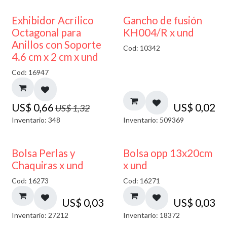
50% DESCUENTO
Exhibidor Acrílico
Gancho de fusión
Octagonal para
KH004/R x und
Anillos con Soporte
Cod: 10342
4.6 cm x 2 cm x und
Cod: 16947
US$
0,66
US$
0,02
US$
1,32
Inventario: 348
Inventario: 509369
Bolsa Perlas y
Bolsa opp 13x20cm
Chaquiras x und
x und
Cod: 16273
Cod: 16271
US$
0,03
US$
0,03
Inventario: 27212
Inventario: 18372