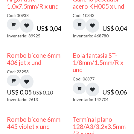
1.0x7.5mm/R x und
acero KH005 x und
Cod: 30938
Cod: 10343
US$
0,04
US$
0,04
Inventario: 89925
Inventario: 468780
50% DESCUENTO
Rombo bicone 6mm
Bola fantasia ST-
406 jet x und
1/8mm/1.5mm/R x
und
Cod: 23253
Cod: 06877
US$
0,05
US$
0,06
US$
0,10
Inventario: 2613
Inventario: 142704
50% DESCUENTO
Rombo bicone 6mm
Terminal plano
445 violet x und
128/A3/3.2x3.5mm
/R x und