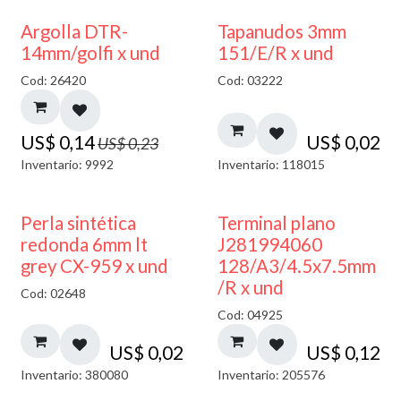
40% DESCUENTO
Argolla DTR-
Tapanudos 3mm
14mm/golfi x und
151/E/R x und
Cod: 26420
Cod: 03222
US$
0,14
US$
0,02
US$
0,23
Inventario: 9992
Inventario: 118015
Perla sintética
Terminal plano
redonda 6mm lt
J281994060
grey CX-959 x und
128/A3/4.5x7.5mm
/R x und
Cod: 02648
Cod: 04925
US$
0,02
US$
0,12
Inventario: 380080
Inventario: 205576