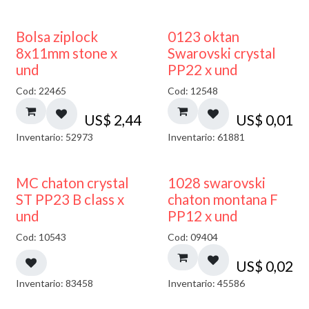
¡NUEVO!
Bolsa ziplock
0123 oktan
8x11mm stone x
Swarovski crystal
und
PP22 x und
Cod: 22465
Cod: 12548
US$
2,44
US$
0,01
Inventario: 52973
Inventario: 61881
MC chaton crystal
1028 swarovski
ST PP23 B class x
chaton montana F
und
PP12 x und
Cod: 10543
Cod: 09404
US$
0,02
Inventario: 83458
Inventario: 45586