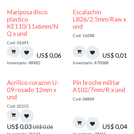
Mariposa disco
Escalachín
plastico
LB26/2.5mm/Raw x
KE110/11x6mm/N
und
Q x und
Cod: 16288
Cod: 01691
US$
0,06
US$
0,01
Inventario: 48482
Inventario: 470068
50% DESCUENTO
Acrilico corazon U-
Pin broche militar
09 rosado 12mm x
A102/7mm/R x und
und
Cod: 06869
Cod: 02255
US$
0,03
US$
0,04
US$
0,06
Inventario: 21146
Inventario: 28461