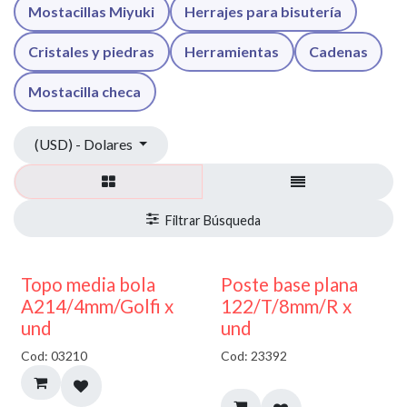
Mostacillas Miyuki
Herrajes para bisutería
Cristales y piedras
Herramientas
Cadenas
Mostacilla checa
(USD) - Dolares
40% DESCUENTO
Topo media bola
Poste base plana
A214/4mm/Golfi x
122/T/8mm/R x
und
und
Cod: 03210
Cod: 23392