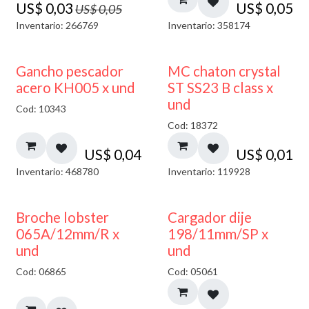
US$
0,03
US$
0,05
US$
0,05
Inventario: 266769
Inventario: 358174
Gancho pescador
MC chaton crystal
acero KH005 x und
ST SS23 B class x
und
Cod: 10343
Cod: 18372
US$
0,04
US$
0,01
Inventario: 468780
Inventario: 119928
50% DESCUENTO
Broche lobster
Cargador dije
065A/12mm/R x
198/11mm/SP x
und
und
Cod: 06865
Cod: 05061