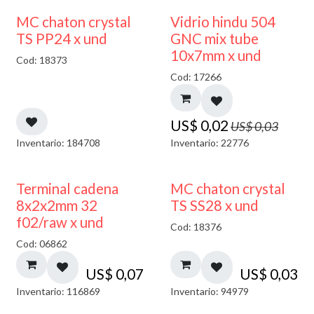
40% DESCUENTO
MC chaton crystal
Vidrio hindu 504
TS PP24 x und
GNC mix tube
10x7mm x und
Cod: 18373
Cod: 17266
US$
0,02
US$
0,03
Inventario: 184708
Inventario: 22776
Terminal cadena
MC chaton crystal
8x2x2mm 32
TS SS28 x und
f02/raw x und
Cod: 18376
Cod: 06862
US$
0,07
US$
0,03
Inventario: 116869
Inventario: 94979