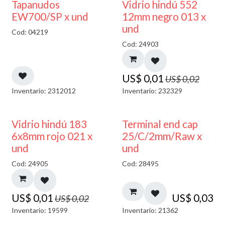
50% DESCUENTO
40% DESCUENTO
Tapanudos
Vidrio hindú 552
EW700/SP x und
12mm negro 013 x
und
Cod: 04219
Cod: 24903
US$
0,01
US$
0,02
Inventario: 2312012
Inventario: 232329
40% DESCUENTO
Vidrio hindú 183
Terminal end cap
6x8mm rojo 021 x
25/C/2mm/Raw x
und
und
Cod: 24905
Cod: 28495
US$
0,01
US$
0,03
US$
0,02
Inventario: 19599
Inventario: 21362