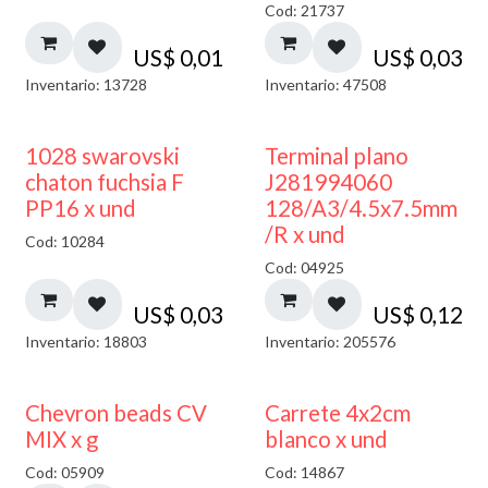
Cod: 21737
US$
0,01
US$
0,03
Inventario: 13728
Inventario: 47508
1028 swarovski
Terminal plano
chaton fuchsia F
J281994060
PP16 x und
128/A3/4.5x7.5mm
/R x und
Cod: 10284
Cod: 04925
US$
0,03
US$
0,12
Inventario: 18803
Inventario: 205576
50% DESCUENTO
Chevron beads CV
Carrete 4x2cm
MIX x g
blanco x und
Cod: 05909
Cod: 14867