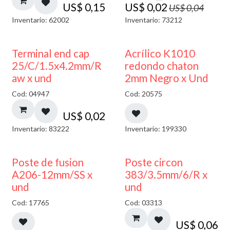
US$
0,15
US$
0,02
US$
0,04
Inventario: 62002
Inventario: 73212
50% DESCUENTO
Terminal end cap
Acrílico K1010
25/C/1.5x4.2mm/R
redondo chaton
aw x und
2mm Negro x Und
Cod: 04947
Cod: 20575
US$
0,02
Inventario: 83222
Inventario: 199330
Poste de fusion
Poste circon
A206-12mm/SS x
383/3.5mm/6/R x
und
und
Cod: 17765
Cod: 03313
US$
0,06