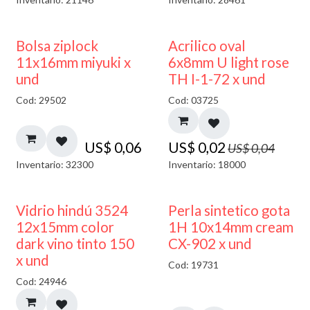
¡NUEVO!
50% DESCUENTO
Bolsa ziplock
Acrilico oval
11x16mm miyuki x
6x8mm U light rose
und
TH I-1-72 x und
Cod: 29502
Cod: 03725
US$
0,06
US$
0,02
US$
0,04
Inventario: 32300
Inventario: 18000
40% DESCUENTO
Vidrio hindú 3524
Perla sintetico gota
12x15mm color
1H 10x14mm cream
dark vino tinto 150
CX-902 x und
x und
Cod: 19731
Cod: 24946