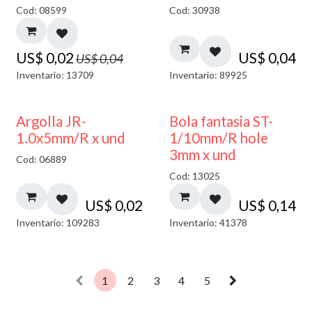
50% DESCUENTO
Cod: 08599
Cod: 30938
US$
0,02
US$
0,04
US$
0,04
Inventario: 13709
Inventario: 89925
Argolla JR-
Bola fantasia ST-
1.0x5mm/R x und
1/10mm/R hole
3mm x und
Cod: 06889
Cod: 13025
US$
0,02
US$
0,14
Inventario: 109283
Inventario: 41378
1
2
3
4
5