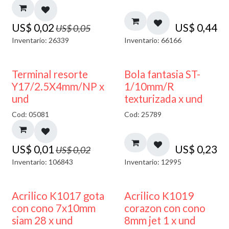
US$
0,02
US$
0,44
US$
0,05
Inventario: 26339
Inventario: 66166
50% DESCUENTO
Terminal resorte
Bola fantasia ST-
Y17/2.5X4mm/NP x
1/10mm/R
und
texturizada x und
Cod: 05081
Cod: 25789
US$
0,01
US$
0,23
US$
0,02
Inventario: 106843
Inventario: 12995
Acrilico K1017 gota
Acrilico K1019
con cono 7x10mm
corazon con cono
siam 28 x und
8mm jet 1 x und