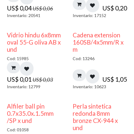
US$
0,04
US$
0,20
US$
0,06
Inventario: 20541
Inventario: 17152
50% DESCUENTO
Vidrio hindu 6x8mm
Cadena extension
oval 55-G oliva AB x
160SB/4x5mm/R x
und
m
Cod: 15985
Cod: 13246
US$
0,01
US$
1,05
US$
0,03
Inventario: 12799
Inventario: 10623
Alfiler ball pin
Perla sintetica
0.7x35.0x.1.5mm
redonda 8mm
/SP x und
bronze CX-944 x
und
Cod: 01058