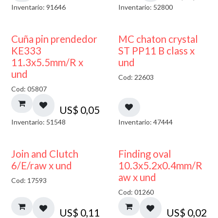
Inventario: 91646
Inventario: 52800
Cuña pin prendedor
MC chaton crystal
KE333
ST PP11 B class x
11.3x5.5mm/R x
und
und
Cod: 22603
Cod: 05807
US$
0,05
Inventario: 51548
Inventario: 47444
Join and Clutch
Finding oval
6/E/raw x und
10.3x5.2x0.4mm/R
aw x und
Cod: 17593
Cod: 01260
US$
0,11
US$
0,02