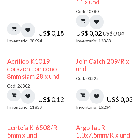
11 x und
Cod: 20880
US$
0,18
US$
0,02
US$
0,04
Inventario: 28694
Inventario: 12868
Acrilico K1019
Join Catch 209/R x
corazon con cono
und
8mm siam 28 x und
Cod: 03325
Cod: 26302
US$
0,12
US$
0,03
Inventario: 11837
Inventario: 15234
Lenteja K-6508/R
Argolla JR-
5mm x und
1.0x7.5mm/R x und