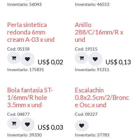
Inventario: 56043
Inventario: 46553
Perla sintetica
Anillo
redonda 6mm
288/C/16mm/R x
cream A-03 x und
und
Cod: 05158
Cod: 19515
US$
0,02
US$
0,13
Inventario: 175831
Inventario: 91311
Bola fantasia ST-
Escalachin
1/6mm/R hole
0.8x2.5cm/2/Bronc
3.5mm x und
e Osc.x und
Cod: 04877
Cod: 09227
US$
0,03
Inventario: 39330
Inventario: 37783