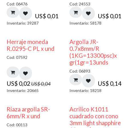
Cod: 06476
Cod: 24553
US$
0,01
US$
0,01
Inventario: 39287
Inventario: 58178
50% DESCUENTO
Herraje moneda
Argolla JR-
R.0295-C PL x und
0.7x8mm/R
(1KG=13300psc)x
Cod: 07592
gr(1gr=13unds
Cod: 06893
US$
0,02
US$
0,14
US$
0,04
Inventario: 20665
Inventario: 18218
50% DESCUENTO
Riaza argolla SR-
Acrilico K1011
6mm/R x und
cuadrado con cono
3mm light shapphire
Cod: 00113