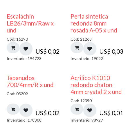
Escalachin
Perla sintetica
LB26/3mm/Raw x
redonda 8mm
und
rosada A-05 x und
Cod: 16290
Cod: 21263
US$
0,02
US$
0,03
Inventario: 194723
Inventario: 19022
50% DESCUENTO
Tapanudos
Acrilico K1010
700/4mm/R x und
redondo chaton
4mm crystal 2 x und
Cod: 03209
Cod: 12390
US$
0,02
US$
0,01
Inventario: 178308
Inventario: 98927