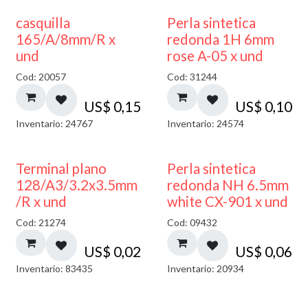
casquilla
Perla sintetica
165/A/8mm/R x
redonda 1H 6mm
und
rose A-05 x und
Cod: 20057
Cod: 31244
US$
0,15
US$
0,10
Inventario: 24767
Inventario: 24574
Terminal plano
Perla sintetica
128/A3/3.2x3.5mm
redonda NH 6.5mm
/R x und
white CX-901 x und
Cod: 21274
Cod: 09432
US$
0,02
US$
0,06
Inventario: 83435
Inventario: 20934