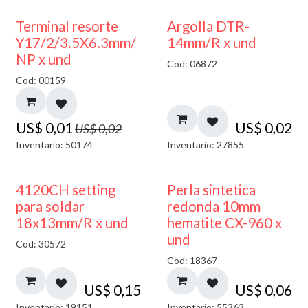
50% DESCUENTO
Terminal resorte
Argolla DTR-
Y17/2/3.5X6.3mm/
14mm/R x und
NP x und
Cod: 06872
Cod: 00159
US$
0,01
US$
0,02
US$
0,02
Inventario: 50174
Inventario: 27855
4120CH setting
Perla sintetica
para soldar
redonda 10mm
18x13mm/R x und
hematite CX-960 x
und
Cod: 30572
Cod: 18367
US$
0,15
US$
0,06
Inventario: 19151
Inventario: 55363