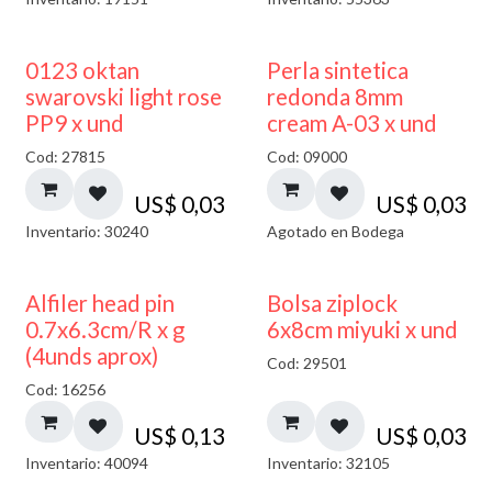
AGOTADO
0123 oktan
Perla sintetica
swarovski light rose
redonda 8mm
PP9 x und
cream A-03 x und
Cod: 27815
Cod: 09000
US$
0,03
US$
0,03
Inventario: 30240
Agotado en Bodega
¡NUEVO!
Alfiler head pin
Bolsa ziplock
0.7x6.3cm/R x g
6x8cm miyuki x und
(4unds aprox)
Cod: 29501
Cod: 16256
US$
0,13
US$
0,03
Inventario: 40094
Inventario: 32105