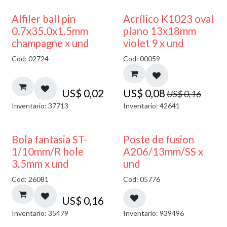
50% DESCUENTO
Alfiler ball pin
Acrílico K1023 oval
0.7x35.0x1.5mm
plano 13x18mm
champagne x und
violet 9 x und
Cod: 02724
Cod: 00059
US$
0,02
US$
0,08
US$
0,16
Inventario: 37713
Inventario: 42641
Bola fantasia ST-
Poste de fusion
1/10mm/R hole
A206/13mm/SS x
3.5mm x und
und
Cod: 26081
Cod: 05776
US$
0,16
Inventario: 35479
Inventario: 939496