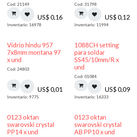
Cod: 21149
Cod: 31798
US$
0,16
US$
0,12
Inventario: 16978
Inventario: 11994
40% DESCUENTO
Vidrio hindu 957
1088CH setting
7x8mm montana 97
para soldar
x und
SS45/10mm/R x
und
Cod: 24803
Cod: 01084
US$
0,01
US$
0,09
Inventario: 9775
Inventario: 16333
0123 oktan
0123 oktan
swarovski crystal
swarovski crystal
PP14 x und
AB PP10 x und