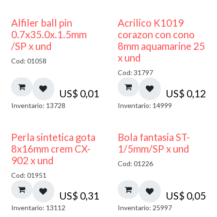
Alfiler ball pin
Acrilico K1019
0.7x35.0x.1.5mm
corazon con cono
/SP x und
8mm aquamarine 25
x und
Cod: 01058
Cod: 31797
US$
0,01
US$
0,12
Inventario: 13728
Inventario: 14999
Perla sintetica gota
Bola fantasia ST-
8x16mm crem CX-
1/5mm/SP x und
902 x und
Cod: 01226
Cod: 01951
US$
0,31
US$
0,05
Inventario: 13112
Inventario: 25997