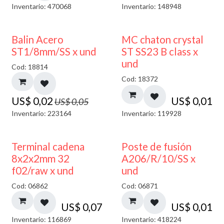
Inventario: 470068
Inventario: 148948
50% DESCUENTO
Balin Acero
MC chaton crystal
ST1/8mm/SS x und
ST SS23 B class x
und
Cod: 18814
Cod: 18372
US$
0,02
US$
0,01
US$
0,05
Inventario: 223164
Inventario: 119928
Terminal cadena
Poste de fusión
8x2x2mm 32
A206/R/10/SS x
f02/raw x und
und
Cod: 06862
Cod: 06871
US$
0,07
US$
0,01
Inventario: 116869
Inventario: 418224