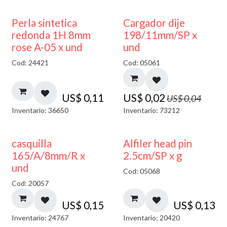
50% DESCUENTO
Perla sintetica
Cargador dije
redonda 1H 8mm
198/11mm/SP x
rose A-05 x und
und
Cod: 24421
Cod: 05061
US$
0,11
US$
0,02
US$
0,04
Inventario: 36650
Inventario: 73212
casquilla
Alfiler head pin
165/A/8mm/R x
2.5cm/SP x g
und
Cod: 05068
Cod: 20057
US$
0,15
US$
0,13
Inventario: 24767
Inventario: 20420