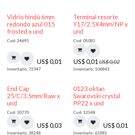
40% DESCUENTO
50% DESCUENTO
Vidrio hindú 6mm
Terminal resorte
redondo azul 015
Y17/2.5X4mm/NP x
frosted x und
und
Cod: 24695
Cod: 05081
US$
0,01
US$
0,01
US$
0,02
Inventario: 72347
Inventario: 106843
End Cap
0123 oktan
25/C/3.5mm/Raw x
Swarovski crystal
und
PP22 x und
Cod: 30770
Cod: 12548
US$
0,03
US$
0,01
Inventario: 38248
Inventario: 61881