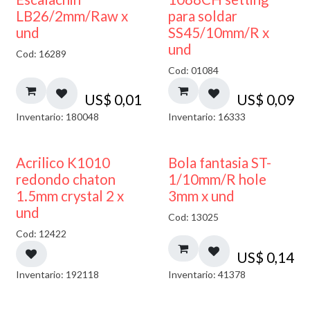
LB26/2mm/Raw x
para soldar
und
SS45/10mm/R x
und
Cod: 16289
Cod: 01084
US$
0,01
US$
0,09
Inventario: 180048
Inventario: 16333
50% DESCUENTO
Acrilico K1010
Bola fantasia ST-
redondo chaton
1/10mm/R hole
1.5mm crystal 2 x
3mm x und
und
Cod: 13025
Cod: 12422
US$
0,14
Inventario: 192118
Inventario: 41378