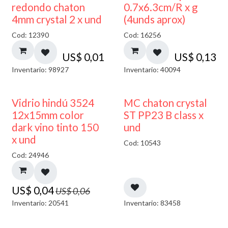
50% DESCUENTO
redondo chaton
0.7x6.3cm/R x g
4mm crystal 2 x und
(4unds aprox)
Cod: 12390
Cod: 16256
US$
0,01
US$
0,13
Inventario: 98927
Inventario: 40094
40% DESCUENTO
Vidrio hindú 3524
MC chaton crystal
12x15mm color
ST PP23 B class x
dark vino tinto 150
und
x und
Cod: 10543
Cod: 24946
US$
0,04
US$
0,06
Inventario: 20541
Inventario: 83458