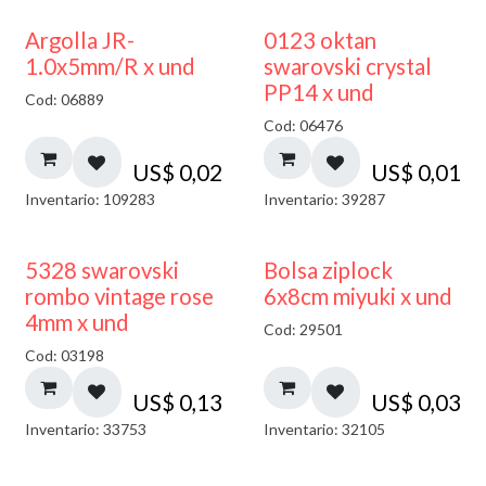
Argolla JR-
0123 oktan
1.0x5mm/R x und
swarovski crystal
PP14 x und
Cod: 06889
Cod: 06476
US$
0,02
US$
0,01
Inventario: 109283
Inventario: 39287
¡NUEVO!
5328 swarovski
Bolsa ziplock
rombo vintage rose
6x8cm miyuki x und
4mm x und
Cod: 29501
Cod: 03198
US$
0,13
US$
0,03
Inventario: 33753
Inventario: 32105