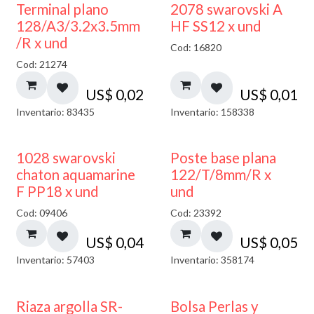
Terminal plano
2078 swarovski A
128/A3/3.2x3.5mm
HF SS12 x und
/R x und
Cod: 16820
Cod: 21274
US$
0,02
US$
0,01
Inventario: 83435
Inventario: 158338
1028 swarovski
Poste base plana
chaton aquamarine
122/T/8mm/R x
F PP18 x und
und
Cod: 09406
Cod: 23392
US$
0,04
US$
0,05
Inventario: 57403
Inventario: 358174
Riaza argolla SR-
Bolsa Perlas y