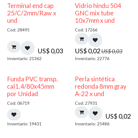
40% DESCUENTO
Terminal end cap
Vidrio hindu 504
25/C/2mm/Raw x
GNC mix tube
und
10x7mm x und
Cod: 28495
Cod: 17266
US$
0,03
US$
0,02
US$
0,03
Inventario: 21362
Inventario: 22776
Funda PVC transp.
Perla sintética
cal1.4/80x45mm
redonda 8mm gray
por Unidad
A-22 x und
Cod: 06719
Cod: 27931
US$
0,02
Inventario: 19431
Inventario: 25486