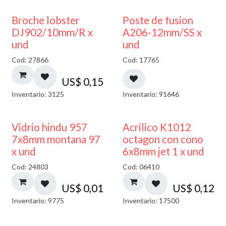
Broche lobster
Poste de fusion
DJ902/10mm/R x
A206-12mm/SS x
und
und
Cod: 27866
Cod: 17765
US$
0,15
Inventario: 3125
Inventario: 91646
40% DESCUENTO
Vidrio hindu 957
Acrilico K1012
7x8mm montana 97
octagon con cono
x und
6x8mm jet 1 x und
Cod: 24803
Cod: 06410
US$
0,01
US$
0,12
Inventario: 9775
Inventario: 17500