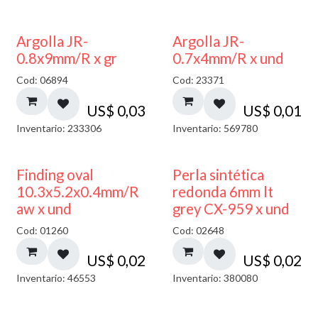
Argolla JR-
Argolla JR-
0.8x9mm/R x gr
0.7x4mm/R x und
Cod: 06894
Cod: 23371
US$
0,03
US$
0,01
Inventario: 233306
Inventario: 569780
Finding oval
Perla sintética
10.3x5.2x0.4mm/R
redonda 6mm lt
aw x und
grey CX-959 x und
Cod: 01260
Cod: 02648
US$
0,02
US$
0,02
Inventario: 46553
Inventario: 380080