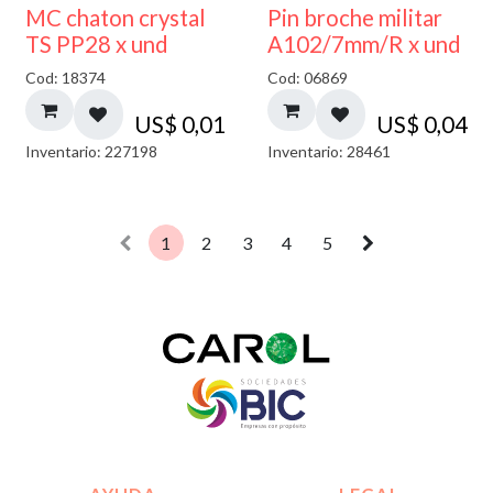
MC chaton crystal
Pin broche militar
TS PP28 x und
A102/7mm/R x und
Cod: 18374
Cod: 06869
US$
0,01
US$
0,04
Inventario: 227198
Inventario: 28461
1
2
3
4
5