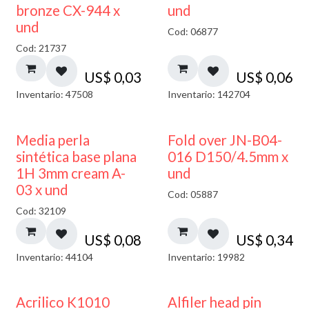
bronze CX-944 x
und
und
Cod: 06877
Cod: 21737
US$
0,03
US$
0,06
Inventario: 47508
Inventario: 142704
Media perla
Fold over JN-B04-
sintética base plana
016 D150/4.5mm x
1H 3mm cream A-
und
03 x und
Cod: 05887
Cod: 32109
US$
0,08
US$
0,34
Inventario: 44104
Inventario: 19982
Acrilico K1010
Alfiler head pin