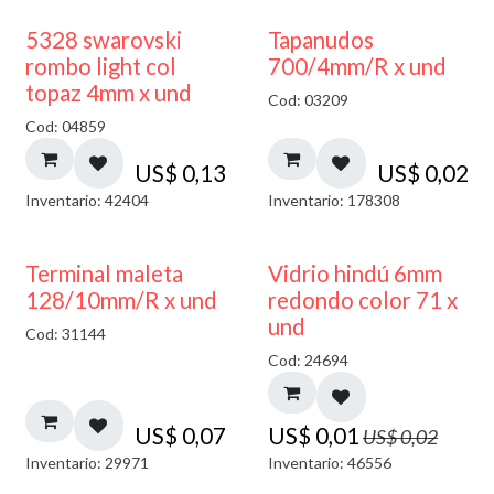
5328 swarovski
Tapanudos
rombo light col
700/4mm/R x und
topaz 4mm x und
Cod: 03209
Cod: 04859
US$
0,13
US$
0,02
Inventario: 42404
Inventario: 178308
40% DESCUENTO
Terminal maleta
Vidrio hindú 6mm
128/10mm/R x und
redondo color 71 x
und
Cod: 31144
Cod: 24694
US$
0,07
US$
0,01
US$
0,02
Inventario: 29971
Inventario: 46556