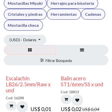
Mostacillas Miyuki
Herrajes para bisutería
Cristales y piedras
Herramientas
Cadenas
Mostacilla checa
(USD) - Dolares
50% DESCUENTO
Escalachín
Balin acero
LB26/2.5mm/Raw x
ST1/6mm/SS x und
und
Cod: 18813
Cod: 16288
US$
0,01
US$
0,02
US$
0,04