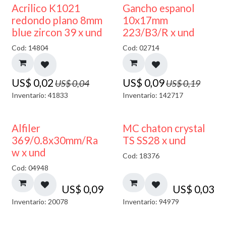
50% DESCUENTO
50% DESCUENTO
Acrilico K1021
Gancho espanol
redondo plano 8mm
10x17mm
blue zircon 39 x und
223/B3/R x und
Cod: 14804
Cod: 02714
US$
0,02
US$
0,09
US$
0,04
US$
0,19
Inventario: 41833
Inventario: 142717
Alfiler
MC chaton crystal
369/0.8x30mm/Ra
TS SS28 x und
w x und
Cod: 18376
Cod: 04948
US$
0,09
US$
0,03
Inventario: 20078
Inventario: 94979