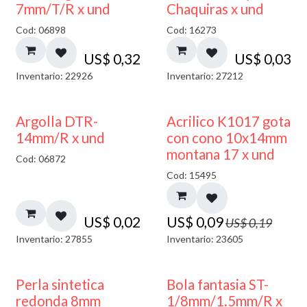
7mm/T/R x und
Chaquiras x und
Cod: 06898
Cod: 16273
US$
0,32
US$
0,03
Inventario: 22926
Inventario: 27212
50% DESCUENTO
Argolla DTR-
Acrilico K1017 gota
14mm/R x und
con cono 10x14mm
montana 17 x und
Cod: 06872
Cod: 15495
US$
0,02
US$
0,09
US$
0,19
Inventario: 27855
Inventario: 23605
Perla sintetica
Bola fantasia ST-
redonda 8mm
1/8mm/1.5mm/R x