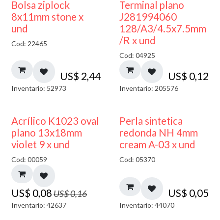
¡NUEVO!
Bolsa ziplock
Terminal plano
8x11mm stone x
J281994060
und
128/A3/4.5x7.5mm
/R x und
Cod: 22465
Cod: 04925
US$
2,44
US$
0,12
Inventario: 52973
Inventario: 205576
50% DESCUENTO
Acrílico K1023 oval
Perla sintetica
plano 13x18mm
redonda NH 4mm
violet 9 x und
cream A-03 x und
Cod: 00059
Cod: 05370
US$
0,08
US$
0,05
US$
0,16
Inventario: 42637
Inventario: 44070