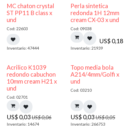
MC chaton crystal
Perla sintetica
ST PP11 B class x
redonda 1H 12mm
und
cream CX-03 x und
Cod: 22603
Cod: 09038
US$
0,18
Inventario: 47444
Inventario: 21939
50% DESCUENTO
40% DESCUENTO
Acrilico K1039
Topo media bola
redondo cabuchon
A214/4mm/Golfi x
10mm cream H21 x
und
und
Cod: 03210
Cod: 02701
US$
0,03
US$
0,03
US$
0,06
US$
0,05
Inventario: 14674
Inventario: 266753