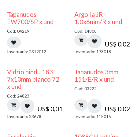
50% DESCUENTO
Tapanudos
Argolla JR-
EW700/SP x und
1.0x6mm/R x und
Cod: 04219
Cod: 14808
US$
0,02
Inventario: 2312012
Inventario: 178018
40% DESCUENTO
Vidrio hindu 183
Tapanudos 3mm
7x10mm blanco 72
151/E/R x und
x und
Cod: 03222
Cod: 24823
US$
0,01
US$
0,02
Inventario: 23678
Inventario: 118015
Escalachin
1088CH setting