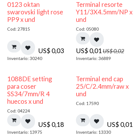
50% DESCUENTO
0123 oktan
Terminal resorte
swarovski light rose
Y11/3X4.5mm/NP x
PP9 x und
und
Cod: 27815
Cod: 05080
US$
0,03
US$
0,01
US$
0,02
Inventario: 30240
Inventario: 36889
1088DE setting
Terminal end cap
para coser
25/C/2.4mm/raw x
SS34/7mm/R 4
und
huecos x und
Cod: 17590
Cod: 04224
US$
0,18
US$
0,01
Inventario: 13975
Inventario: 13330