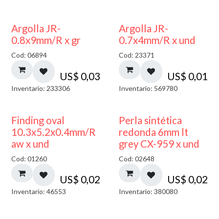
Argolla JR-
Argolla JR-
0.8x9mm/R x gr
0.7x4mm/R x und
Cod: 06894
Cod: 23371
US$
0,03
US$
0,01
Inventario: 233306
Inventario: 569780
Finding oval
Perla sintética
10.3x5.2x0.4mm/R
redonda 6mm lt
aw x und
grey CX-959 x und
Cod: 01260
Cod: 02648
US$
0,02
US$
0,02
Inventario: 46553
Inventario: 380080