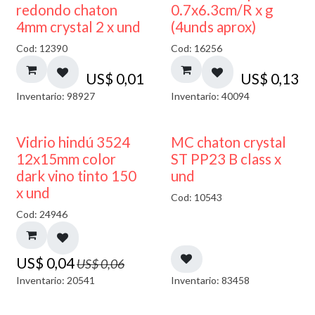
50% DESCUENTO
redondo chaton
0.7x6.3cm/R x g
4mm crystal 2 x und
(4unds aprox)
Cod: 12390
Cod: 16256
US$
0,01
US$
0,13
Inventario: 98927
Inventario: 40094
40% DESCUENTO
Vidrio hindú 3524
MC chaton crystal
12x15mm color
ST PP23 B class x
dark vino tinto 150
und
x und
Cod: 10543
Cod: 24946
US$
0,04
US$
0,06
Inventario: 20541
Inventario: 83458