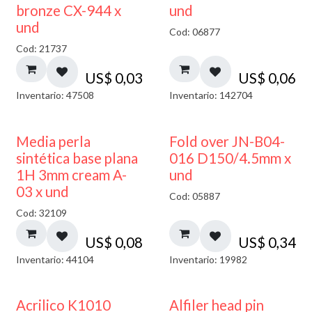
bronze CX-944 x
und
und
Cod: 06877
Cod: 21737
US$
0,03
US$
0,06
Inventario: 47508
Inventario: 142704
Media perla
Fold over JN-B04-
sintética base plana
016 D150/4.5mm x
1H 3mm cream A-
und
03 x und
Cod: 05887
Cod: 32109
US$
0,08
US$
0,34
Inventario: 44104
Inventario: 19982
Acrilico K1010
Alfiler head pin