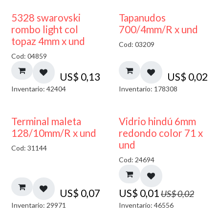
5328 swarovski
Tapanudos
rombo light col
700/4mm/R x und
topaz 4mm x und
Cod: 03209
Cod: 04859
US$
0,13
US$
0,02
Inventario: 42404
Inventario: 178308
40% DESCUENTO
Terminal maleta
Vidrio hindú 6mm
128/10mm/R x und
redondo color 71 x
und
Cod: 31144
Cod: 24694
US$
0,07
US$
0,01
US$
0,02
Inventario: 29971
Inventario: 46556