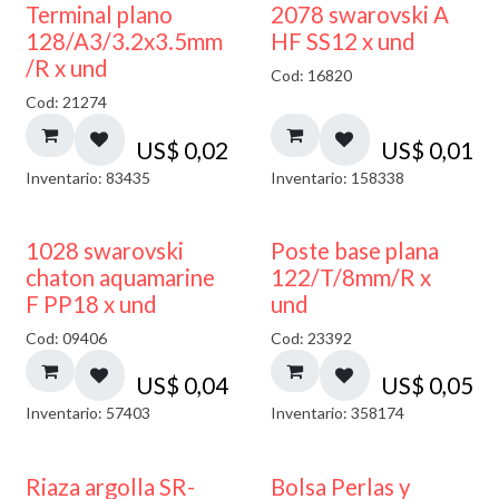
Terminal plano
2078 swarovski A
128/A3/3.2x3.5mm
HF SS12 x und
/R x und
Cod: 16820
Cod: 21274
US$
0,02
US$
0,01
Inventario: 83435
Inventario: 158338
1028 swarovski
Poste base plana
chaton aquamarine
122/T/8mm/R x
F PP18 x und
und
Cod: 09406
Cod: 23392
US$
0,04
US$
0,05
Inventario: 57403
Inventario: 358174
Riaza argolla SR-
Bolsa Perlas y