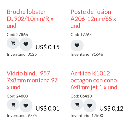
Broche lobster
Poste de fusion
DJ902/10mm/R x
A206-12mm/SS x
und
und
Cod: 27866
Cod: 17765
US$
0,15
Inventario: 3125
Inventario: 91646
40% DESCUENTO
Vidrio hindu 957
Acrilico K1012
7x8mm montana 97
octagon con cono
x und
6x8mm jet 1 x und
Cod: 24803
Cod: 06410
US$
0,01
US$
0,12
Inventario: 9775
Inventario: 17500