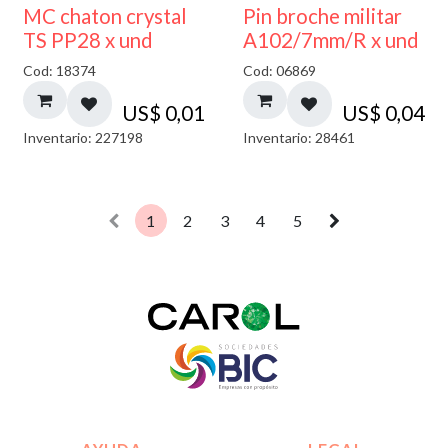
MC chaton crystal
Pin broche militar
TS PP28 x und
A102/7mm/R x und
Cod: 18374
Cod: 06869
US$
0,01
US$
0,04
Inventario: 227198
Inventario: 28461
1
2
3
4
5