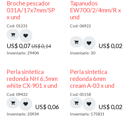
50% DESCUENTO
Broche pescador
Tapanudos
031A/17x7mm/SP
EW700/2/4mm/R x
x und
und
Cod: 01231
Cod: 06922
US$
0,07
US$
0,02
US$
0,14
Inventario: 29404
Inventario: 30
Perla sintetica
Perla sintetica
redonda NH 6.5mm
redonda 6mm
white CX-901 x und
cream A-03 x und
Cod: 09432
Cod: 05158
US$
0,06
US$
0,02
Inventario: 20934
Inventario: 175831