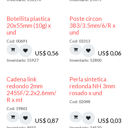
Botellita plastica
Poste circon
20x55mm (10g) x
383/3.5mm/6/R x
und
und
Cod: 00691
Cod: 03313
US$
0,56
US$
0,06
Inventario: 55927
Inventario: 52800
Cadena link
Perla sintetica
redondo 2mm
redonda NH 3mm
245SF/2.2x2.6mm/
rosado x und
R x mt
Cod: 02048
Cod: 19861
US$
0,87
US$
0,03
Inventario: 9455
Inventario: 16520