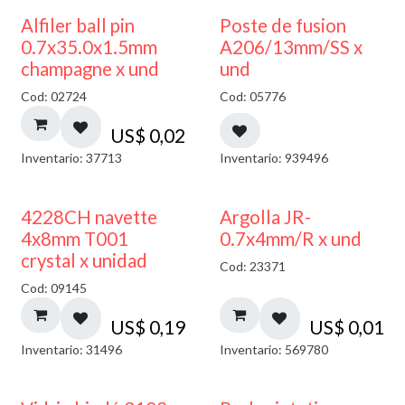
Alfiler ball pin
Poste de fusion
0.7x35.0x1.5mm
A206/13mm/SS x
champagne x und
und
Cod: 02724
Cod: 05776
US$
0,02
Inventario: 37713
Inventario: 939496
4228CH navette
Argolla JR-
4x8mm T001
0.7x4mm/R x und
crystal x unidad
Cod: 23371
Cod: 09145
US$
0,19
US$
0,01
Inventario: 31496
Inventario: 569780