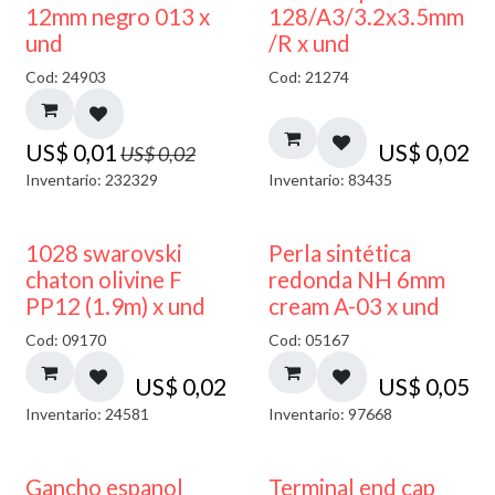
40% DESCUENTO
12mm negro 013 x
128/A3/3.2x3.5mm
und
/R x und
Cod: 24903
Cod: 21274
US$
0,01
US$
0,02
US$
0,02
Inventario: 232329
Inventario: 83435
1028 swarovski
Perla sintética
chaton olivine F
redonda NH 6mm
PP12 (1.9m) x und
cream A-03 x und
Cod: 09170
Cod: 05167
US$
0,02
US$
0,05
Inventario: 24581
Inventario: 97668
Gancho espanol
Terminal end cap