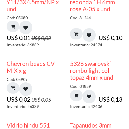
50% DESCUENTO
Y11/3X4.5mm/NP x
redonda 1H 6mm
und
rose A-05 x und
Cod: 05080
Cod: 31244
US$
0,01
US$
0,10
US$
0,02
Inventario: 36889
Inventario: 24574
50% DESCUENTO
Chevron beads CV
5328 swarovski
MIX x g
rombo light col
topaz 4mm x und
Cod: 05909
Cod: 04859
US$
0,02
US$
0,13
US$
0,05
Inventario: 26339
Inventario: 42406
Vidrio hindu 551
Tapanudos 3mm