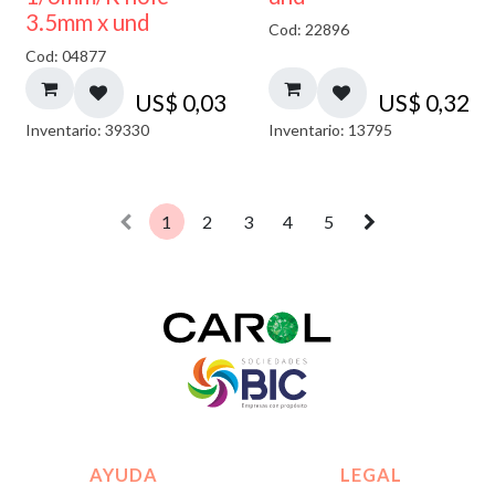
3.5mm x und
Cod: 22896
Cod: 04877
US$
0,03
US$
0,32
Inventario: 39330
Inventario: 13795
1
2
3
4
5
AYUDA
LEGAL