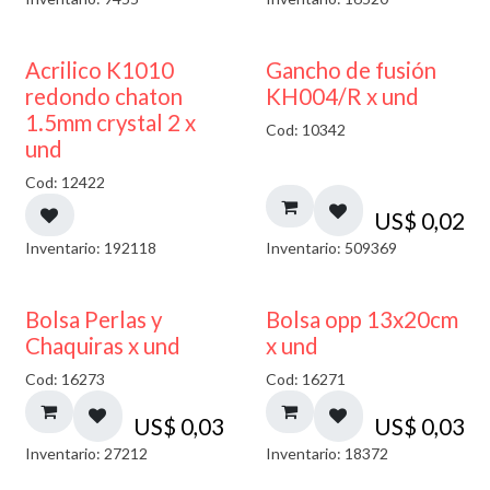
50% DESCUENTO
Acrilico K1010
Gancho de fusión
redondo chaton
KH004/R x und
1.5mm crystal 2 x
Cod: 10342
und
Cod: 12422
US$
0,02
Inventario: 192118
Inventario: 509369
Bolsa Perlas y
Bolsa opp 13x20cm
Chaquiras x und
x und
Cod: 16273
Cod: 16271
US$
0,03
US$
0,03
Inventario: 27212
Inventario: 18372