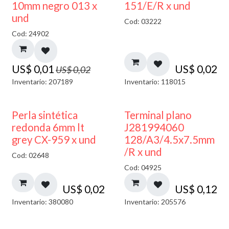
40% DESCUENTO
10mm negro 013 x
151/E/R x und
und
Cod: 03222
Cod: 24902
US$
0,01
US$
0,02
US$
0,02
Inventario: 207189
Inventario: 118015
Perla sintética
Terminal plano
redonda 6mm lt
J281994060
grey CX-959 x und
128/A3/4.5x7.5mm
/R x und
Cod: 02648
Cod: 04925
US$
0,02
US$
0,12
Inventario: 380080
Inventario: 205576