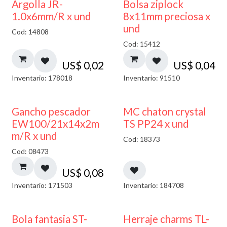
¡NUEVO!
Argolla JR-
Bolsa ziplock
1.0x6mm/R x und
8x11mm preciosa x
und
Cod: 14808
Cod: 15412
US$
0,02
US$
0,04
Inventario: 178018
Inventario: 91510
Gancho pescador
MC chaton crystal
EW100/21x14x2m
TS PP24 x und
m/R x und
Cod: 18373
Cod: 08473
US$
0,08
Inventario: 171503
Inventario: 184708
Bola fantasia ST-
Herraje charms TL-