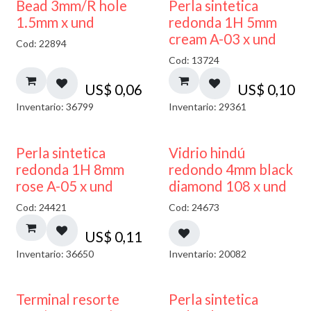
Bead 3mm/R hole
Perla sintetica
1.5mm x und
redonda 1H 5mm
cream A-03 x und
Cod: 22894
Cod: 13724
US$
0,06
US$
0,10
Inventario: 36799
Inventario: 29361
40% DESCUENTO
Perla sintetica
Vidrio hindú
redonda 1H 8mm
redondo 4mm black
rose A-05 x und
diamond 108 x und
Cod: 24421
Cod: 24673
US$
0,11
Inventario: 36650
Inventario: 20082
Terminal resorte
Perla sintetica