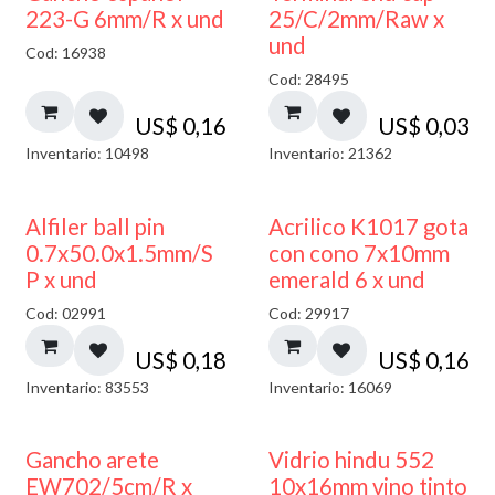
223-G 6mm/R x und
25/C/2mm/Raw x
und
Cod: 16938
Cod: 28495
US$
0,16
US$
0,03
Inventario: 10498
Inventario: 21362
Alfiler ball pin
Acrilico K1017 gota
0.7x50.0x1.5mm/S
con cono 7x10mm
P x und
emerald 6 x und
Cod: 02991
Cod: 29917
US$
0,18
US$
0,16
Inventario: 83553
Inventario: 16069
Gancho arete
Vidrio hindu 552
EW702/5cm/R x
10x16mm vino tinto