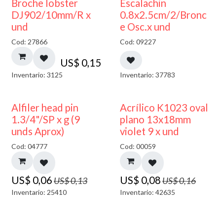
Broche lobster
Escalachin
DJ902/10mm/R x
0.8x2.5cm/2/Bronc
und
e Osc.x und
Cod: 27866
Cod: 09227
US$
0,15
Inventario: 3125
Inventario: 37783
50% DESCUENTO
50% DESCUENTO
Alfiler head pin
Acrílico K1023 oval
1.3/4"/SP x g (9
plano 13x18mm
unds Aprox)
violet 9 x und
Cod: 04777
Cod: 00059
US$
0,06
US$
0,08
US$
0,13
US$
0,16
Inventario: 25410
Inventario: 42635