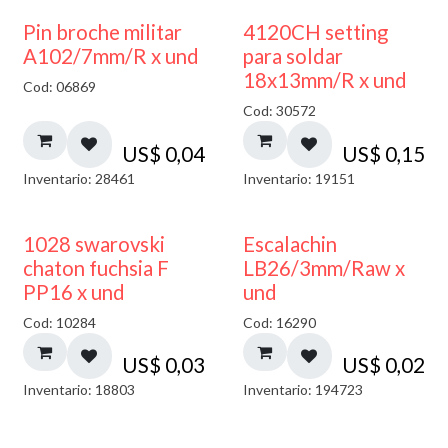
Pin broche militar
4120CH setting
A102/7mm/R x und
para soldar
18x13mm/R x und
Cod: 06869
Cod: 30572
US$
0,04
US$
0,15
Inventario: 28461
Inventario: 19151
1028 swarovski
Escalachin
chaton fuchsia F
LB26/3mm/Raw x
PP16 x und
und
Cod: 10284
Cod: 16290
US$
0,03
US$
0,02
Inventario: 18803
Inventario: 194723