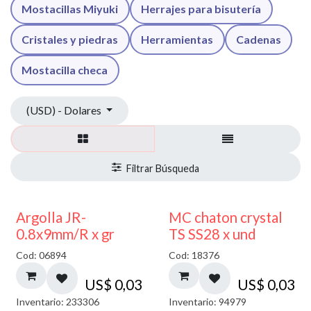
Mostacillas Miyuki
Herrajes para bisutería
Cristales y piedras
Herramientas
Cadenas
Mostacilla checa
(USD) - Dolares
Argolla JR-
MC chaton crystal
0.8x9mm/R x gr
TS SS28 x und
Cod: 06894
Cod: 18376
US$
0,03
US$
0,03
Inventario: 233306
Inventario: 94979