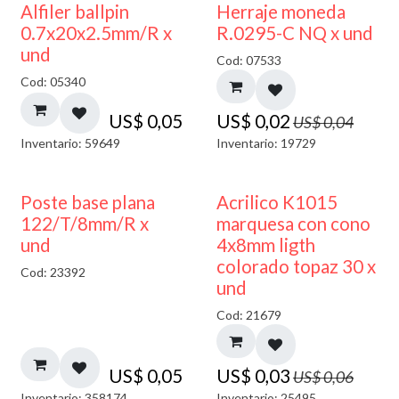
50% DESCUENTO
Alfiler ballpin
Herraje moneda
0.7x20x2.5mm/R x
R.0295-C NQ x und
und
Cod: 07533
Cod: 05340
US$
0,05
US$
0,02
US$
0,04
Inventario: 59649
Inventario: 19729
50% DESCUENTO
Poste base plana
Acrilico K1015
122/T/8mm/R x
marquesa con cono
und
4x8mm ligth
colorado topaz 30 x
Cod: 23392
und
Cod: 21679
US$
0,05
US$
0,03
US$
0,06
Inventario: 358174
Inventario: 25495