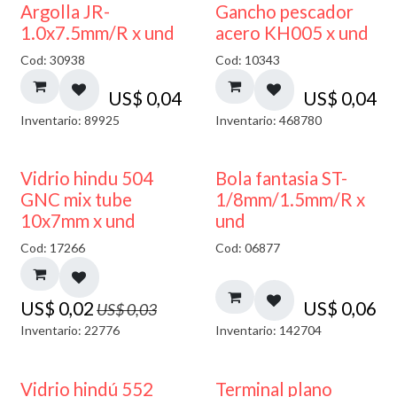
Argolla JR-
Gancho pescador
1.0x7.5mm/R x und
acero KH005 x und
Cod: 30938
Cod: 10343
US$
0,04
US$
0,04
Inventario: 89925
Inventario: 468780
40% DESCUENTO
Vidrio hindu 504
Bola fantasia ST-
GNC mix tube
1/8mm/1.5mm/R x
10x7mm x und
und
Cod: 17266
Cod: 06877
US$
0,02
US$
0,06
US$
0,03
Inventario: 22776
Inventario: 142704
Vidrio hindú 552
Terminal plano