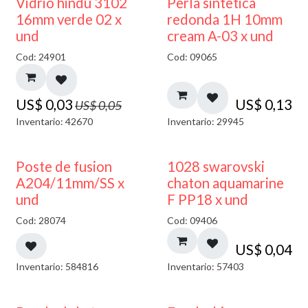
40% DESCUENTO
Vidrio hindú 3102
Perla sintetica
16mm verde 02 x
redonda 1H 10mm
und
cream A-03 x und
Cod: 24901
Cod: 09065
US$
0,03
US$
0,13
US$
0,05
Inventario: 42670
Inventario: 29945
Poste de fusion
1028 swarovski
A204/11mm/SS x
chaton aquamarine
und
F PP18 x und
Cod: 28074
Cod: 09406
US$
0,04
Inventario: 584816
Inventario: 57403