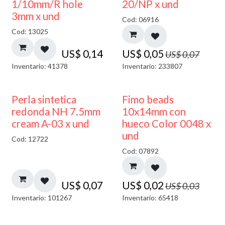
40% DESCUENTO
1/10mm/R hole
20/NP x und
3mm x und
Cod: 06916
Cod: 13025
US$
0,14
US$
0,05
US$
0,07
Inventario: 41378
Inventario: 233807
50% DESCUENTO
Perla sintetica
Fimo beads
redonda NH 7.5mm
10x14mm con
cream A-03 x und
hueco Color 0048 x
und
Cod: 12722
Cod: 07892
US$
0,07
US$
0,02
US$
0,03
Inventario: 101267
Inventario: 65418