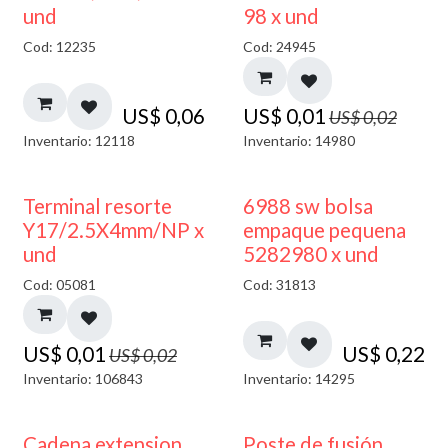
40% DESCUENTO
und
98 x und
Cod: 12235
Cod: 24945
US$
0,06
US$
0,01
US$
0,02
Inventario: 12118
Inventario: 14980
50% DESCUENTO
Terminal resorte
6988 sw bolsa
Y17/2.5X4mm/NP x
empaque pequena
und
5282980 x und
Cod: 05081
Cod: 31813
US$
0,01
US$
0,22
US$
0,02
Inventario: 106843
Inventario: 14295
Cadena extension
Poste de fusión