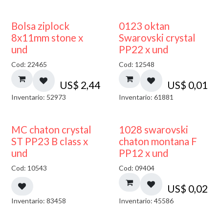
¡NUEVO!
Bolsa ziplock
0123 oktan
8x11mm stone x
Swarovski crystal
und
PP22 x und
Cod: 22465
Cod: 12548
US$
2,44
US$
0,01
Inventario: 52973
Inventario: 61881
MC chaton crystal
1028 swarovski
ST PP23 B class x
chaton montana F
und
PP12 x und
Cod: 10543
Cod: 09404
US$
0,02
Inventario: 83458
Inventario: 45586