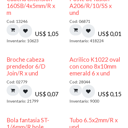
160SB/4x5mm/R x
A206/R/10/SS x
m
und
Cod: 13246
Cod: 06871
US$
1,05
US$
0,01
Inventario: 10623
Inventario: 418224
Broche cabeza
Acrilico K1022 oval
prendedor 6/D
con cono 8x10mm
Join/R x und
emerald 6 x und
Cod: 02779
Cod: 28044
US$
0,07
US$
0,15
Inventario: 21799
Inventario: 9000
Bola fantasia ST-
Tubo 6.5x2mm/R x
1/6mm/R hole
und