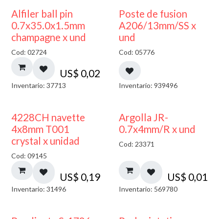
Alfiler ball pin
Poste de fusion
0.7x35.0x1.5mm
A206/13mm/SS x
champagne x und
und
Cod: 02724
Cod: 05776
US$
0,02
Inventario: 37713
Inventario: 939496
4228CH navette
Argolla JR-
4x8mm T001
0.7x4mm/R x und
crystal x unidad
Cod: 23371
Cod: 09145
US$
0,19
US$
0,01
Inventario: 31496
Inventario: 569780