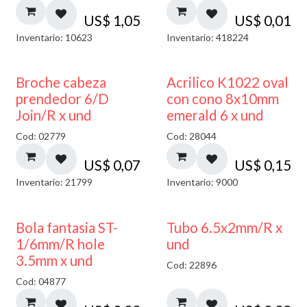
US$
1,05
US$
0,01
Inventario: 10623
Inventario: 418224
Broche cabeza
Acrilico K1022 oval
prendedor 6/D
con cono 8x10mm
Join/R x und
emerald 6 x und
Cod: 02779
Cod: 28044
US$
0,07
US$
0,15
Inventario: 21799
Inventario: 9000
Bola fantasia ST-
Tubo 6.5x2mm/R x
1/6mm/R hole
und
3.5mm x und
Cod: 22896
Cod: 04877