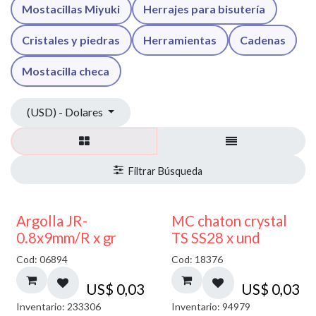
Mostacillas Miyuki
Herrajes para bisutería
Cristales y piedras
Herramientas
Cadenas
Mostacilla checa
(USD) - Dolares
Argolla JR-
MC chaton crystal
0.8x9mm/R x gr
TS SS28 x und
Cod: 06894
Cod: 18376
US$
0,03
US$
0,03
Inventario: 233306
Inventario: 94979