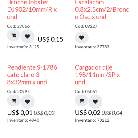
Broche lobster
Escalachin
DJ902/10mm/R x
0.8x2.5cm/2/Bronc
und
e Osc.x und
Cod: 27866
Cod: 09227
US$
0,15
Inventario: 3125
Inventario: 37783
50% DESCUENTO
50% DESCUENTO
Pendiente S-1786
Cargador dije
cafe claro 3
198/11mm/SP x
8x32mm x und
und
Cod: 20997
Cod: 05061
US$
0,01
US$
0,02
US$
0,02
US$
0,04
Inventario: 4940
Inventario: 73212