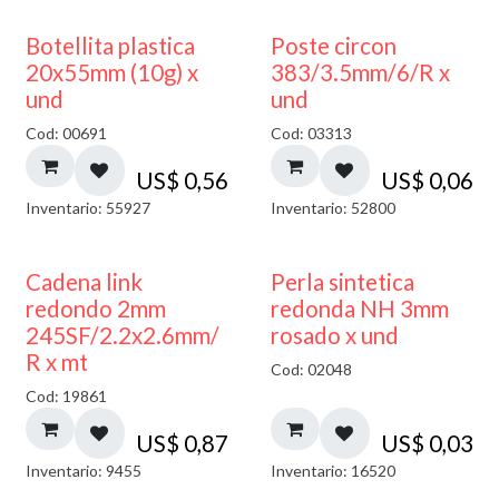
Botellita plastica
Poste circon
20x55mm (10g) x
383/3.5mm/6/R x
und
und
Cod: 00691
Cod: 03313
US$
0,56
US$
0,06
Inventario: 55927
Inventario: 52800
Cadena link
Perla sintetica
redondo 2mm
redonda NH 3mm
245SF/2.2x2.6mm/
rosado x und
R x mt
Cod: 02048
Cod: 19861
US$
0,87
US$
0,03
Inventario: 9455
Inventario: 16520