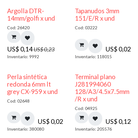
40% DESCUENTO
Argolla DTR-
Tapanudos 3mm
14mm/golfi x und
151/E/R x und
Cod: 26420
Cod: 03222
US$
0,14
US$
0,02
US$
0,23
Inventario: 9992
Inventario: 118015
Perla sintética
Terminal plano
redonda 6mm lt
J281994060
grey CX-959 x und
128/A3/4.5x7.5mm
/R x und
Cod: 02648
Cod: 04925
US$
0,02
US$
0,12
Inventario: 380080
Inventario: 205576