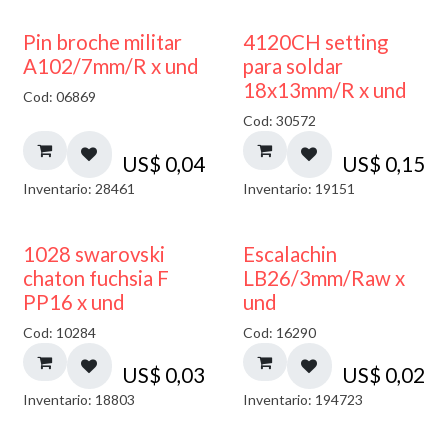
Pin broche militar
4120CH setting
A102/7mm/R x und
para soldar
18x13mm/R x und
Cod: 06869
Cod: 30572
US$
0,04
US$
0,15
Inventario: 28461
Inventario: 19151
1028 swarovski
Escalachin
chaton fuchsia F
LB26/3mm/Raw x
PP16 x und
und
Cod: 10284
Cod: 16290
US$
0,03
US$
0,02
Inventario: 18803
Inventario: 194723