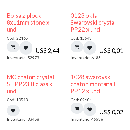
¡NUEVO!
Bolsa ziplock
0123 oktan
8x11mm stone x
Swarovski crystal
und
PP22 x und
Cod: 22465
Cod: 12548
US$
2,44
US$
0,01
Inventario: 52973
Inventario: 61881
MC chaton crystal
1028 swarovski
ST PP23 B class x
chaton montana F
und
PP12 x und
Cod: 10543
Cod: 09404
US$
0,02
Inventario: 83458
Inventario: 45586