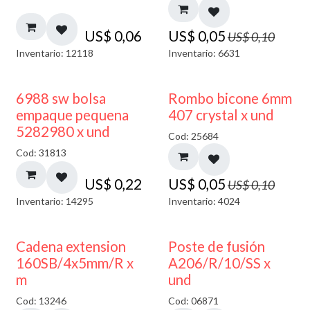
US$
0,06
US$
0,05
US$
0,10
Inventario: 12118
Inventario: 6631
50% DESCUENTO
6988 sw bolsa
Rombo bicone 6mm
empaque pequena
407 crystal x und
5282980 x und
Cod: 25684
Cod: 31813
US$
0,22
US$
0,05
US$
0,10
Inventario: 14295
Inventario: 4024
Cadena extension
Poste de fusión
160SB/4x5mm/R x
A206/R/10/SS x
m
und
Cod: 13246
Cod: 06871