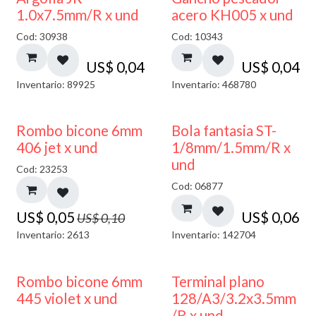
1.0x7.5mm/R x und
acero KH005 x und
Cod: 30938
Cod: 10343
US$
0,04
US$
0,04
Inventario: 89925
Inventario: 468780
50% DESCUENTO
Rombo bicone 6mm
Bola fantasia ST-
406 jet x und
1/8mm/1.5mm/R x
und
Cod: 23253
Cod: 06877
US$
0,05
US$
0,06
US$
0,10
Inventario: 2613
Inventario: 142704
50% DESCUENTO
Rombo bicone 6mm
Terminal plano
445 violet x und
128/A3/3.2x3.5mm
/R x und