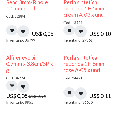
Bead 3mm/R hole
Perla sintetica
1.5mm x und
redonda 1H 5mm
cream A-03 x und
Cod: 22894
Cod: 13724
US$
0,06
US$
0,10
Inventario: 36799
Inventario: 29361
50% DESCUENTO
Alfiler eye pin
Perla sintetica
0.7mm x 3.8cm/SP x
redonda 1H 8mm
g
rose A-05 x und
Cod: 04774
Cod: 24421
US$
0,05
US$
0,11
US$
0,11
Inventario: 8951
Inventario: 36650