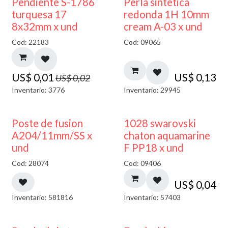
50% DESCUENTO
Pendiente S-1786
Perla sintetica
turquesa 17
redonda 1H 10mm
8x32mm x und
cream A-03 x und
Cod: 22183
Cod: 09065
US$
0,01
US$
0,13
US$
0,02
Inventario: 3776
Inventario: 29945
Poste de fusion
1028 swarovski
A204/11mm/SS x
chaton aquamarine
und
F PP18 x und
Cod: 28074
Cod: 09406
US$
0,04
Inventario: 581816
Inventario: 57403