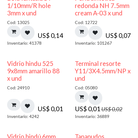
1/10mm/R hole
redonda NH 7.5mm
3mm x und
cream A-03 x und
Cod: 13025
Cod: 12722
US$
0,14
US$
0,07
Inventario: 41378
Inventario: 101267
40% DESCUENTO
50% DESCUENTO
Vidrio hindu 525
Terminal resorte
9x8mm amarillo 88
Y11/3X4.5mm/NP x
x und
und
Cod: 24910
Cod: 05080
US$
0,01
US$
0,01
US$
0,02
Inventario: 4242
Inventario: 36889
Vidrio hindú 6mm
Tapanudos