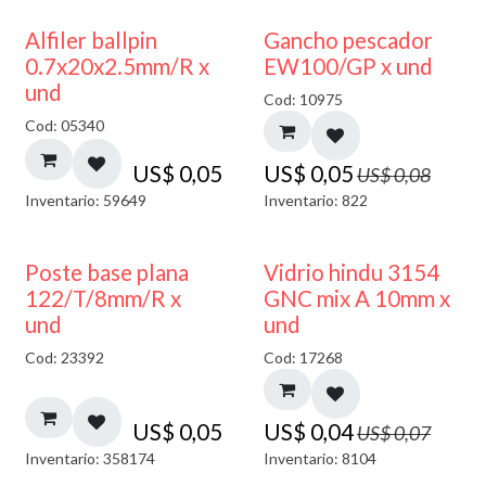
40% DESCUENTO
Alfiler ballpin
Gancho pescador
0.7x20x2.5mm/R x
EW100/GP x und
und
Cod: 10975
Cod: 05340
US$
0,05
US$
0,05
US$
0,08
Inventario: 59649
Inventario: 822
40% DESCUENTO
Poste base plana
Vidrio hindu 3154
122/T/8mm/R x
GNC mix A 10mm x
und
und
Cod: 23392
Cod: 17268
US$
0,05
US$
0,04
US$
0,07
Inventario: 358174
Inventario: 8104