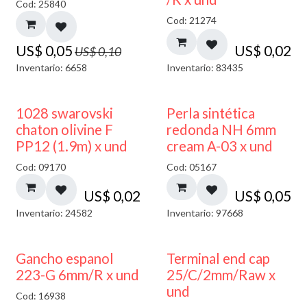
Cod: 25840
Cod: 21274
US$
0,05
US$
0,02
US$
0,10
Inventario: 6658
Inventario: 83435
1028 swarovski
Perla sintética
chaton olivine F
redonda NH 6mm
PP12 (1.9m) x und
cream A-03 x und
Cod: 09170
Cod: 05167
US$
0,02
US$
0,05
Inventario: 24582
Inventario: 97668
Gancho espanol
Terminal end cap
223-G 6mm/R x und
25/C/2mm/Raw x
und
Cod: 16938