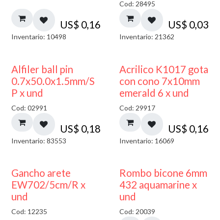
Cod: 28495
US$
0,16
US$
0,03
Inventario: 10498
Inventario: 21362
Alfiler ball pin
Acrilico K1017 gota
0.7x50.0x1.5mm/S
con cono 7x10mm
P x und
emerald 6 x und
Cod: 02991
Cod: 29917
US$
0,18
US$
0,16
Inventario: 83553
Inventario: 16069
50% DESCUENTO
Gancho arete
Rombo bicone 6mm
EW702/5cm/R x
432 aquamarine x
und
und
Cod: 12235
Cod: 20039