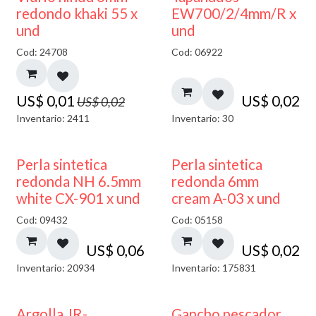
40% DESCUENTO
redondo khaki 55 x
EW700/2/4mm/R x
und
und
Cod: 24708
Cod: 06922
US$
0,01
US$
0,02
US$
0,02
Inventario: 2411
Inventario: 30
Perla sintetica
Perla sintetica
redonda NH 6.5mm
redonda 6mm
white CX-901 x und
cream A-03 x und
Cod: 09432
Cod: 05158
US$
0,06
US$
0,02
Inventario: 20934
Inventario: 175831
Argolla JR-
Gancho pescador