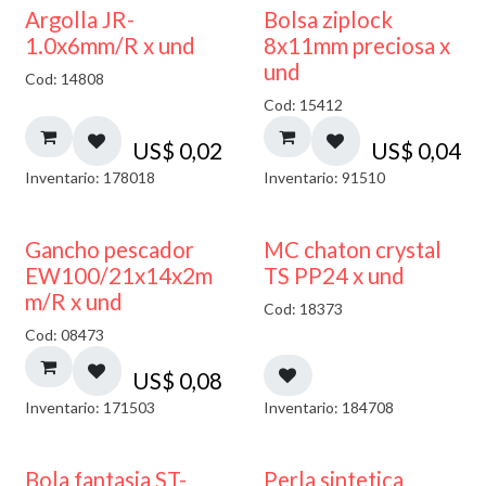
¡NUEVO!
Argolla JR-
Bolsa ziplock
1.0x6mm/R x und
8x11mm preciosa x
und
Cod: 14808
Cod: 15412
US$
0,02
US$
0,04
Inventario: 178018
Inventario: 91510
Gancho pescador
MC chaton crystal
EW100/21x14x2m
TS PP24 x und
m/R x und
Cod: 18373
Cod: 08473
US$
0,08
Inventario: 171503
Inventario: 184708
Bola fantasia ST-
Perla sintetica