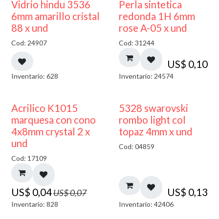
Vidrio hindu 3536
Perla sintetica
6mm amarillo cristal
redonda 1H 6mm
88 x und
rose A-05 x und
Cod: 24907
Cod: 31244
US$
0,10
Inventario: 628
Inventario: 24574
50% DESCUENTO
Acrilico K1015
5328 swarovski
marquesa con cono
rombo light col
4x8mm crystal 2 x
topaz 4mm x und
und
Cod: 04859
Cod: 17109
US$
0,04
US$
0,13
US$
0,07
Inventario: 828
Inventario: 42406