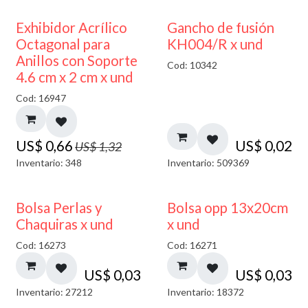
50% DESCUENTO
Exhibidor Acrílico
Gancho de fusión
Octagonal para
KH004/R x und
Anillos con Soporte
Cod: 10342
4.6 cm x 2 cm x und
Cod: 16947
US$
0,66
US$
0,02
US$
1,32
Inventario: 348
Inventario: 509369
Bolsa Perlas y
Bolsa opp 13x20cm
Chaquiras x und
x und
Cod: 16273
Cod: 16271
US$
0,03
US$
0,03
Inventario: 27212
Inventario: 18372