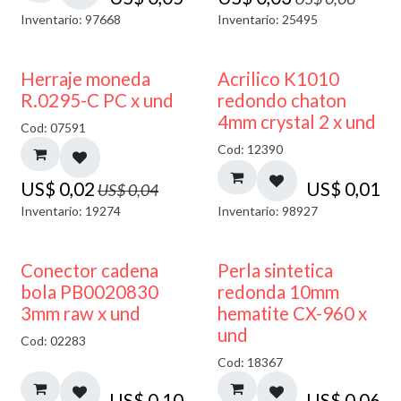
Inventario: 97668
Inventario: 25495
50% DESCUENTO
50% DESCUENTO
Herraje moneda
Acrilico K1010
R.0295-C PC x und
redondo chaton
4mm crystal 2 x und
Cod: 07591
Cod: 12390
US$
0,02
US$
0,01
US$
0,04
Inventario: 19274
Inventario: 98927
Conector cadena
Perla sintetica
bola PB0020830
redonda 10mm
3mm raw x und
hematite CX-960 x
und
Cod: 02283
Cod: 18367
US$
0,10
US$
0,06