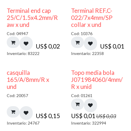
Terminal end cap
Terminal REF.C-
25/C/1.5x4.2mm/R
022/7x4mm/SP
aw x und
collar x und
Cod: 04947
Cod: 10376
US$
0,02
US$
0,01
Inventario: 83222
Inventario: 22358
50% DESCUENTO
casquilla
Topo media bola
165/A/8mm/R x
J071984060/4mm/
und
R x unid
Cod: 20057
Cod: 01261
US$
0,15
US$
0,01
US$
0,03
Inventario: 24767
Inventario: 322994