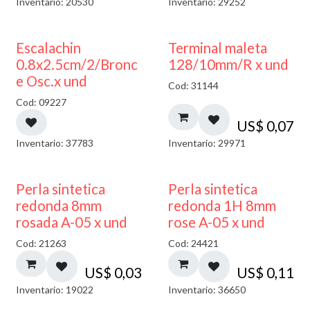
Inventario: 20530
Inventario: 29252
Escalachin
Terminal maleta
0.8x2.5cm/2/Bronc
128/10mm/R x und
e Osc.x und
Cod: 31144
Cod: 09227
US$
0,07
Inventario: 37783
Inventario: 29971
Perla sintetica
Perla sintetica
redonda 8mm
redonda 1H 8mm
rosada A-05 x und
rose A-05 x und
Cod: 21263
Cod: 24421
US$
0,03
US$
0,11
Inventario: 19022
Inventario: 36650