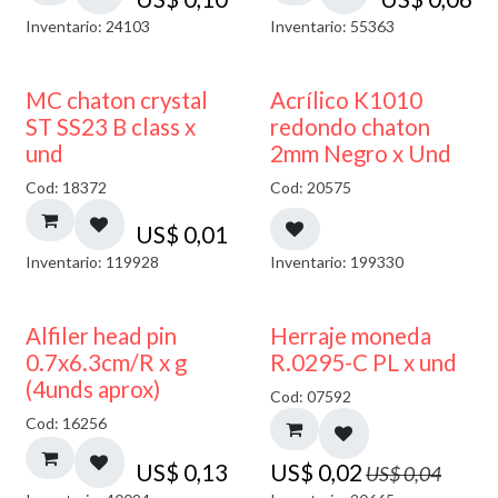
Inventario: 24103
Inventario: 55363
50% DESCUENTO
MC chaton crystal
Acrílico K1010
ST SS23 B class x
redondo chaton
und
2mm Negro x Und
Cod: 18372
Cod: 20575
US$
0,01
Inventario: 119928
Inventario: 199330
50% DESCUENTO
Alfiler head pin
Herraje moneda
0.7x6.3cm/R x g
R.0295-C PL x und
(4unds aprox)
Cod: 07592
Cod: 16256
US$
0,13
US$
0,02
US$
0,04