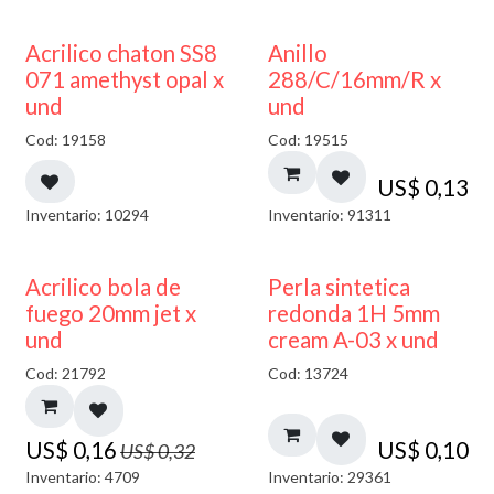
50% DESCUENTO
Acrilico chaton SS8
Anillo
071 amethyst opal x
288/C/16mm/R x
und
und
Cod: 19158
Cod: 19515
US$
0,13
Inventario: 10294
Inventario: 91311
50% DESCUENTO
Acrilico bola de
Perla sintetica
fuego 20mm jet x
redonda 1H 5mm
und
cream A-03 x und
Cod: 21792
Cod: 13724
US$
0,16
US$
0,10
US$
0,32
Inventario: 4709
Inventario: 29361