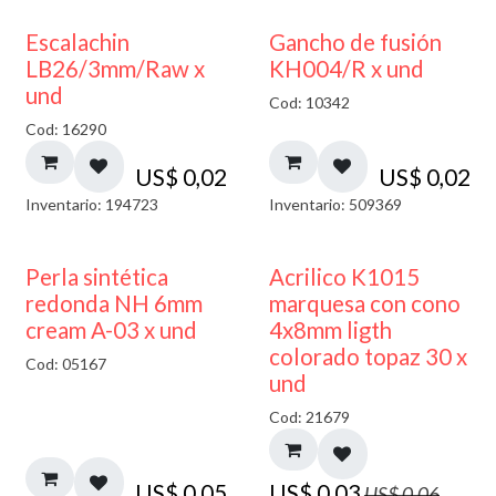
Escalachin
Gancho de fusión
LB26/3mm/Raw x
KH004/R x und
und
Cod: 10342
Cod: 16290
US$
0,02
US$
0,02
Inventario: 194723
Inventario: 509369
50% DESCUENTO
Perla sintética
Acrilico K1015
redonda NH 6mm
marquesa con cono
cream A-03 x und
4x8mm ligth
colorado topaz 30 x
Cod: 05167
und
Cod: 21679
US$
0,05
US$
0,03
US$
0,06