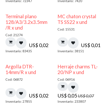
Inventario: 72347
Inventario: 7420
Terminal plano
MC chaton crystal
128/A3/3.2x3.5mm
TS SS22 x und
/R x und
Cod: 15531
Cod: 21274
US$
0,02
US$
0,01
Inventario: 83435
Inventario: 38151
40% DESCUENTO
Argolla DTR-
Herraje charms TL-
14mm/R x und
20/NP x und
Cod: 06872
Cod: 06916
US$
0,02
US$
0,05
US$
0,07
Inventario: 27855
Inventario: 233807