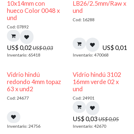
50% DESCUENTO
10x14mm con
LB26/2.5mm/Raw x
hueco Color 0048 x
und
und
Cod: 16288
Cod: 07892
US$
0,02
US$
0,01
US$
0,03
Inventario: 65418
Inventario: 470068
40% DESCUENTO
40% DESCUENTO
Vidrio hindú
Vidrio hindú 3102
redondo 4mm topaz
16mm verde 02 x
63 x und2
und
Cod: 24677
Cod: 24901
US$
0,03
US$
0,05
Inventario: 24756
Inventario: 42670