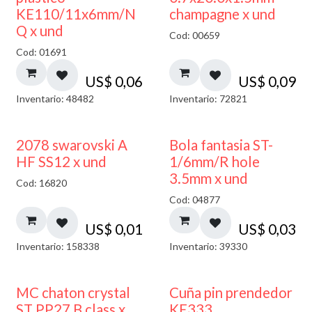
KE110/11x6mm/N
champagne x und
Q x und
Cod: 00659
Cod: 01691
US$
0,06
US$
0,09
Inventario: 48482
Inventario: 72821
2078 swarovski A
Bola fantasia ST-
HF SS12 x und
1/6mm/R hole
3.5mm x und
Cod: 16820
Cod: 04877
US$
0,01
US$
0,03
Inventario: 158338
Inventario: 39330
MC chaton crystal
Cuña pin prendedor
ST PP27 B class x
KE333