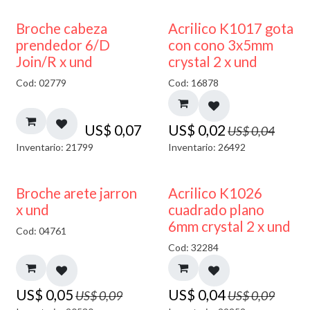
50% DESCUENTO
Broche cabeza
Acrilico K1017 gota
prendedor 6/D
con cono 3x5mm
Join/R x und
crystal 2 x und
Cod: 02779
Cod: 16878
US$
0,07
US$
0,02
US$
0,04
Inventario: 21799
Inventario: 26492
50% DESCUENTO
50% DESCUENTO
Broche arete jarron
Acrilico K1026
x und
cuadrado plano
6mm crystal 2 x und
Cod: 04761
Cod: 32284
US$
0,05
US$
0,04
US$
0,09
US$
0,09