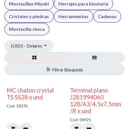
Mostacillas Miyuki
Herrajes para bisutería
Cristales y piedras
Herramientas
Cadenas
Mostacilla checa
(USD) - Dolares
MC chaton crystal
Terminal plano
TS SS28 x und
J281994060
128/A3/4.5x7.5mm
Cod: 18376
/R x und
Cod: 04925