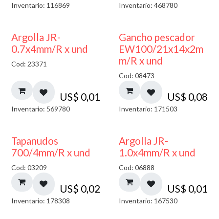
Inventario: 116869
Inventario: 468780
Argolla JR-
Gancho pescador
0.7x4mm/R x und
EW100/21x14x2m
m/R x und
Cod: 23371
Cod: 08473
US$
0,01
US$
0,08
Inventario: 569780
Inventario: 171503
Tapanudos
Argolla JR-
700/4mm/R x und
1.0x4mm/R x und
Cod: 03209
Cod: 06888
US$
0,02
US$
0,01
Inventario: 178308
Inventario: 167530