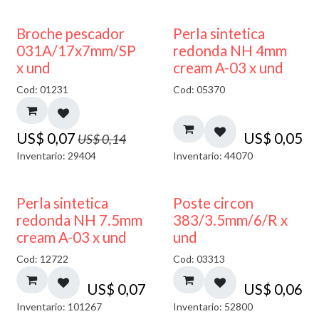
50% DESCUENTO
Broche pescador
Perla sintetica
031A/17x7mm/SP
redonda NH 4mm
x und
cream A-03 x und
Cod: 01231
Cod: 05370
US$
0,07
US$
0,05
US$
0,14
Inventario: 29404
Inventario: 44070
Perla sintetica
Poste circon
redonda NH 7.5mm
383/3.5mm/6/R x
cream A-03 x und
und
Cod: 12722
Cod: 03313
US$
0,07
US$
0,06
Inventario: 101267
Inventario: 52800