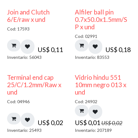
Join and Clutch
Alfiler ball pin
6/E/raw x und
0.7x50.0x1.5mm/S
P x und
Cod: 17593
Cod: 02991
US$
0,11
US$
0,18
Inventario: 56043
Inventario: 83553
40% DESCUENTO
Terminal end cap
Vidrio hindu 551
25/C/1.2mm/Raw x
10mm negro 013 x
und
und
Cod: 04946
Cod: 24902
US$
0,02
US$
0,01
US$
0,02
Inventario: 25493
Inventario: 207189