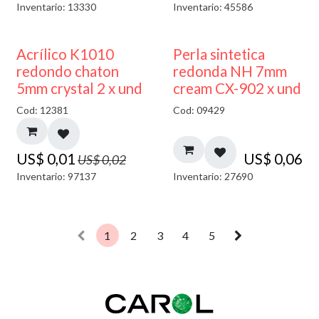
Inventario: 13330
Inventario: 45586
50% DESCUENTO
Acrílico K1010
Perla sintetica
redondo chaton
redonda NH 7mm
5mm crystal 2 x und
cream CX-902 x und
Cod: 12381
Cod: 09429
US$
0,01
US$
0,06
US$
0,02
Inventario: 97137
Inventario: 27690
1
2
3
4
5