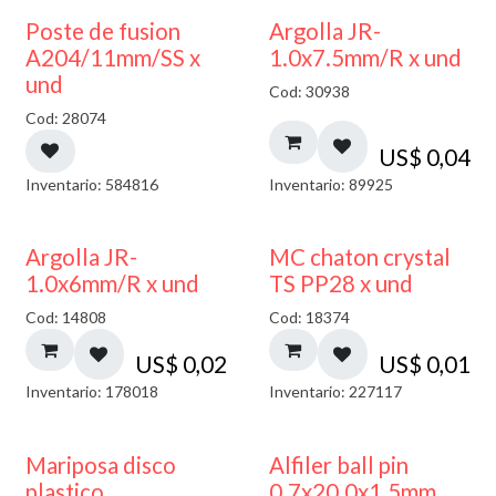
Poste de fusion
Argolla JR-
A204/11mm/SS x
1.0x7.5mm/R x und
und
Cod: 30938
Cod: 28074
US$
0,04
Inventario: 584816
Inventario: 89925
Argolla JR-
MC chaton crystal
1.0x6mm/R x und
TS PP28 x und
Cod: 14808
Cod: 18374
US$
0,02
US$
0,01
Inventario: 178018
Inventario: 227117
Mariposa disco
Alfiler ball pin
plastico
0.7x20.0x1.5mm