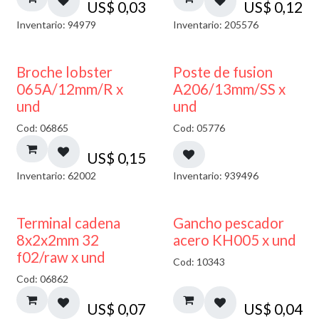
US$
0,03
US$
0,12
Inventario: 94979
Inventario: 205576
Broche lobster
Poste de fusion
065A/12mm/R x
A206/13mm/SS x
und
und
Cod: 06865
Cod: 05776
US$
0,15
Inventario: 62002
Inventario: 939496
Terminal cadena
Gancho pescador
8x2x2mm 32
acero KH005 x und
f02/raw x und
Cod: 10343
Cod: 06862
US$
0,07
US$
0,04