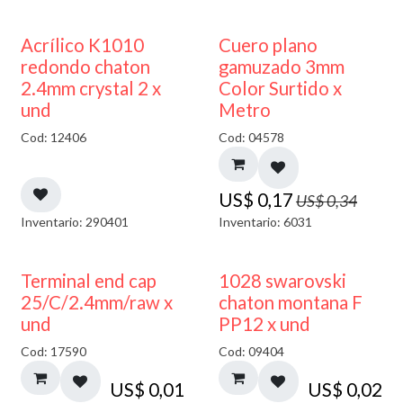
50% DESCUENTO
50% DESCUENTO
Acrílico K1010
Cuero plano
redondo chaton
gamuzado 3mm
2.4mm crystal 2 x
Color Surtido x
und
Metro
Cod: 12406
Cod: 04578
US$
0,17
US$
0,34
Inventario: 290401
Inventario: 6031
Terminal end cap
1028 swarovski
25/C/2.4mm/raw x
chaton montana F
und
PP12 x und
Cod: 17590
Cod: 09404
US$
0,01
US$
0,02