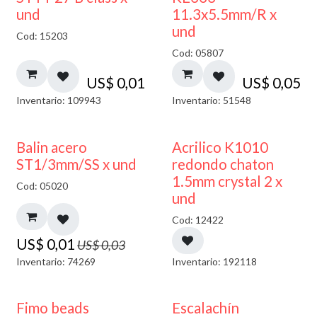
und
11.3x5.5mm/R x
und
Cod: 15203
Cod: 05807
US$
0,01
US$
0,05
Inventario: 109943
Inventario: 51548
50% DESCUENTO
50% DESCUENTO
Balin acero
Acrilico K1010
ST1/3mm/SS x und
redondo chaton
1.5mm crystal 2 x
Cod: 05020
und
Cod: 12422
US$
0,01
US$
0,03
Inventario: 74269
Inventario: 192118
Fimo beads
Escalachín