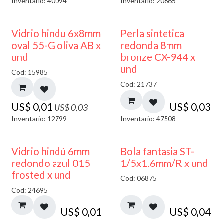
Inventario: 40094
Inventario: 20665
50% DESCUENTO
Vidrio hindu 6x8mm
Perla sintetica
oval 55-G oliva AB x
redonda 8mm
und
bronze CX-944 x
und
Cod: 15985
Cod: 21737
US$
0,01
US$
0,03
US$
0,03
Inventario: 12799
Inventario: 47508
40% DESCUENTO
Vidrio hindú 6mm
Bola fantasia ST-
redondo azul 015
1/5x1.6mm/R x und
frosted x und
Cod: 06875
Cod: 24695
US$
0,01
US$
0,04