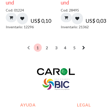
und
und
Cod: 01224
Cod: 28495
US$
0,10
US$
0,03
Inventario: 12296
Inventario: 21362
1
2
3
4
5
AYUDA
LEGAL