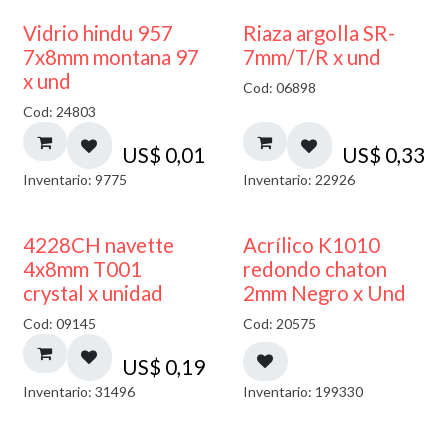
40% DESCUENTO
Vidrio hindu 957
Riaza argolla SR-
7x8mm montana 97
7mm/T/R x und
x und
Cod: 06898
Cod: 24803
US$
0,01
US$
0,33
Inventario: 9775
Inventario: 22926
50% DESCUENTO
4228CH navette
Acrílico K1010
4x8mm T001
redondo chaton
crystal x unidad
2mm Negro x Und
Cod: 09145
Cod: 20575
US$
0,19
Inventario: 31496
Inventario: 199330