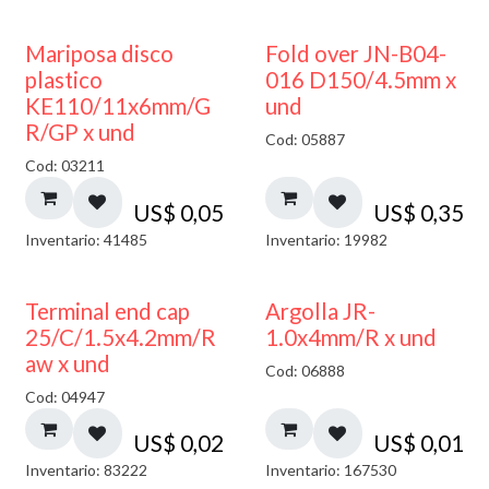
Mariposa disco
Fold over JN-B04-
plastico
016 D150/4.5mm x
KE110/11x6mm/G
und
R/GP x und
Cod: 05887
Cod: 03211
US$
0,05
US$
0,35
Inventario: 41485
Inventario: 19982
Terminal end cap
Argolla JR-
25/C/1.5x4.2mm/R
1.0x4mm/R x und
aw x und
Cod: 06888
Cod: 04947
US$
0,02
US$
0,01
Inventario: 83222
Inventario: 167530