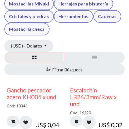
Mostacillas Miyuki
Herrajes para bisutería
Cristales y piedras
Herramientas
Cadenas
Mostacilla checa
(USD) - Dolares
Gancho pescador
Escalachin
acero KH005 x und
LB26/3mm/Raw x
und
Cod: 10343
Cod: 16290
US$
0,04
US$
0,02