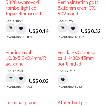
5328 swarovski
Perla sintetica gota
rombo light col
8x16mm crem CX-
topaz 4mm x und
902 x und
Cod: 04859
Cod: 01951
US$
0,14
US$
0,32
Inventario: 42404
Inventario: 13112
Finding oval
Funda PVC transp.
10.3x5.2x0.4mm/R
cal1.4/80x45mm
aw x und
por Unidad
Cod: 01260
Cod: 06719
US$
0,02
Inventario: 46553
Inventario: 19431
Terminal plano
Alfiler ball pin