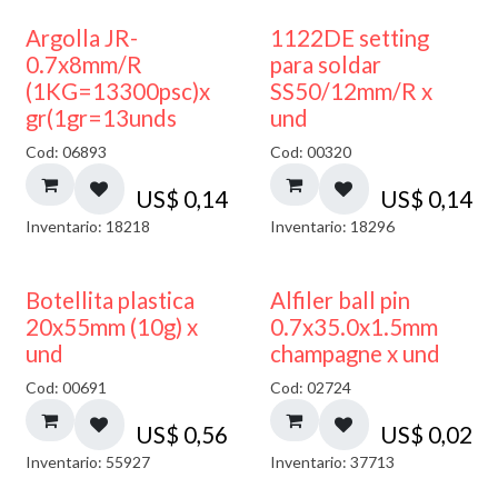
Argolla JR-
1122DE setting
0.7x8mm/R
para soldar
(1KG=13300psc)x
SS50/12mm/R x
gr(1gr=13unds
und
Cod: 06893
Cod: 00320
US$
0,14
US$
0,14
Inventario: 18218
Inventario: 18296
Botellita plastica
Alfiler ball pin
20x55mm (10g) x
0.7x35.0x1.5mm
und
champagne x und
Cod: 00691
Cod: 02724
US$
0,56
US$
0,02
Inventario: 55927
Inventario: 37713