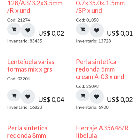
128/A3/3.2x3.5mm
0.7x35.0x.1.5mm
/R x und
/SP x und
Cod: 21274
Cod: 01058
US$
0,02
US$
0,01
Inventario: 83435
Inventario: 13728
Lentejuela varias
Perla sintetica
formas mix x grs
redonda 5mm
cream A-03 x und
Cod: 03204
Cod: 25098
US$
0,04
US$
0,02
Inventario: 16823
Inventario: 6900
Perla sintetica
Herraje A35646/R
redonda 8mm
libelula