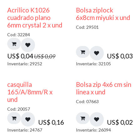
50% DESCUENTO
¡NUEVO!
Acrilico K1026
Bolsa ziplock
cuadrado plano
6x8cm miyuki x und
6mm crystal 2 x und
Cod: 29501
Cod: 32284
US$
0,04
US$
0,03
US$
0,09
Inventario: 29252
Inventario: 32105
casquilla
Bolsa zip 4x6 cm sin
165/A/8mm/R x
linea x und
und
Cod: 07663
Cod: 20057
US$
0,16
US$
0,02
Inventario: 24767
Inventario: 26094