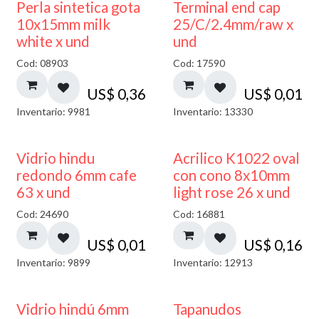
Perla sintetica gota
Terminal end cap
10x15mm milk
25/C/2.4mm/raw x
white x und
und
Cod: 08903
Cod: 17590
US$
0,36
US$
0,01
Inventario: 9981
Inventario: 13330
40% DESCUENTO
Vidrio hindu
Acrilico K1022 oval
redondo 6mm cafe
con cono 8x10mm
63 x und
light rose 26 x und
Cod: 24690
Cod: 16881
US$
0,01
US$
0,16
Inventario: 9899
Inventario: 12913
Vidrio hindú 6mm
Tapanudos