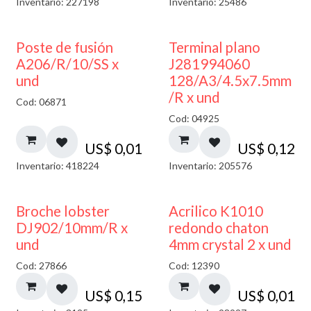
Inventario: 227198
Inventario: 25486
Poste de fusión
Terminal plano
A206/R/10/SS x
J281994060
und
128/A3/4.5x7.5mm
/R x und
Cod: 06871
Cod: 04925
US$
0,01
US$
0,12
Inventario: 418224
Inventario: 205576
50% DESCUENTO
Broche lobster
Acrilico K1010
DJ902/10mm/R x
redondo chaton
und
4mm crystal 2 x und
Cod: 27866
Cod: 12390
US$
0,15
US$
0,01