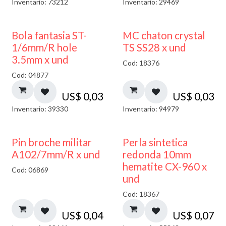
Inventario: 73212
Inventario: 29469
Bola fantasia ST-
MC chaton crystal
1/6mm/R hole
TS SS28 x und
3.5mm x und
Cod: 18376
Cod: 04877
US$
0,03
US$
0,03
Inventario: 39330
Inventario: 94979
Pin broche militar
Perla sintetica
A102/7mm/R x und
redonda 10mm
hematite CX-960 x
Cod: 06869
und
Cod: 18367
US$
0,04
US$
0,07