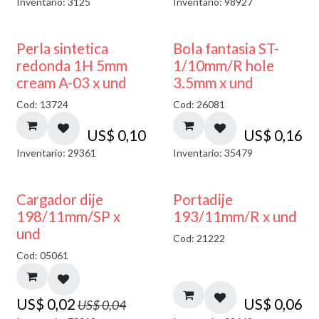
Inventario: 3125
Inventario: 98927
Perla sintetica
Bola fantasia ST-
redonda 1H 5mm
1/10mm/R hole
cream A-03 x und
3.5mm x und
Cod: 13724
Cod: 26081
US$
0,10
US$
0,16
Inventario: 29361
Inventario: 35479
50% DESCUENTO
Cargador dije
Portadije
198/11mm/SP x
193/11mm/R x und
und
Cod: 21222
Cod: 05061
US$
0,02
US$
0,06
US$
0,04