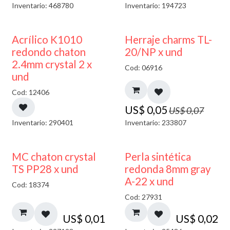
Inventario: 468780
Inventario: 194723
50% DESCUENTO
40% DESCUENTO
Acrílico K1010
Herraje charms TL-
redondo chaton
20/NP x und
2.4mm crystal 2 x
Cod: 06916
und
Cod: 12406
US$
0,05
US$
0,07
Inventario: 290401
Inventario: 233807
MC chaton crystal
Perla sintética
TS PP28 x und
redonda 8mm gray
A-22 x und
Cod: 18374
Cod: 27931
US$
0,01
US$
0,02