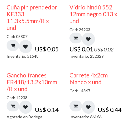
40% DESCUENTO
Cuña pin prendedor
Vidrio hindú 552
KE333
12mm negro 013 x
11.3x5.5mm/R x
und
und
Cod: 24903
Cod: 05807
US$
0,05
US$
0,01
US$
0,02
Inventario: 51548
Inventario: 232329
AGOTADO
Gancho frances
Carrete 4x2cm
ER418/13.2x10mm
blanco x und
/R x und
Cod: 14867
Cod: 12238
US$
0,14
US$
0,44
Agotado en Bodega
Inventario: 66166