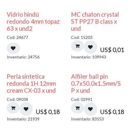
40% DESCUENTO
Vidrio hindú
MC chaton crystal
redondo 4mm topaz
ST PP27 B class x
63 x und2
und
Cod: 24677
Cod: 15203
US$
0,01
Inventario: 24756
Inventario: 109943
Perla sintetica
Alfiler ball pin
redonda 1H 12mm
0.7x50.0x1.5mm/S
cream CX-03 x und
P x und
Cod: 09038
Cod: 02991
US$
0,18
US$
0,18
Inventario: 21939
Inventario: 83553