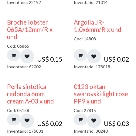
Inventario: 22192
Inventario: 21014
Broche lobster
Argolla JR-
065A/12mm/R x
1.0x6mm/R x und
und
Cod: 14808
Cod: 06865
US$
0,15
US$
0,02
Inventario: 62002
Inventario: 178018
Perla sintetica
0123 oktan
redonda 6mm
swarovski light rose
cream A-03 x und
PP9 x und
Cod: 05158
Cod: 27815
US$
0,02
US$
0,03
Inventario: 175831
Inventario: 30240