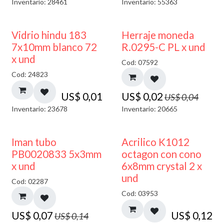
Inventario: 28461
Inventario: 55363
40% DESCUENTO
50% DESCUENTO
Vidrio hindu 183
Herraje moneda
7x10mm blanco 72
R.0295-C PL x und
x und
Cod: 07592
Cod: 24823
US$
0,01
US$
0,02
US$
0,04
Inventario: 23678
Inventario: 20665
50% DESCUENTO
Iman tubo
Acrilico K1012
PB0020833 5x3mm
octagon con cono
x und
6x8mm crystal 2 x
und
Cod: 02287
Cod: 03953
US$
0,07
US$
0,12
US$
0,14