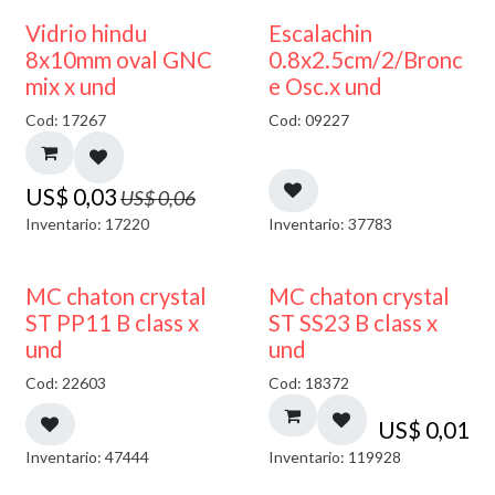
50% DESCUENTO
Vidrio hindu
Escalachin
8x10mm oval GNC
0.8x2.5cm/2/Bronc
mix x und
e Osc.x und
Cod: 17267
Cod: 09227
US$
0,03
US$
0,06
Inventario: 17220
Inventario: 37783
MC chaton crystal
MC chaton crystal
ST PP11 B class x
ST SS23 B class x
und
und
Cod: 22603
Cod: 18372
US$
0,01
Inventario: 47444
Inventario: 119928