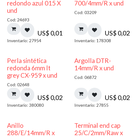
40% DESCUENTO
redondo azul 015 X
700/4mm/R x und
und
Cod: 03209
Cod: 24693
US$
0,01
US$
0,02
Inventario: 27954
Inventario: 178308
Perla sintética
Argolla DTR-
redonda 6mm lt
14mm/R x und
grey CX-959 x und
Cod: 06872
Cod: 02648
US$
0,02
US$
0,02
Inventario: 380080
Inventario: 27855
Anillo
Terminal end cap
288/E/14mm/R x
25/C/2mm/Raw x