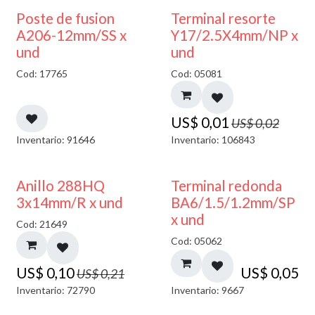
50% DESCUENTO
Poste de fusion
Terminal resorte
A206-12mm/SS x
Y17/2.5X4mm/NP x
und
und
Cod: 17765
Cod: 05081
US$
0,01
US$
0,02
Inventario: 91646
Inventario: 106843
50% DESCUENTO
Anillo 288HQ
Terminal redonda
3x14mm/R x und
BA6/1.5/1.2mm/SP
x und
Cod: 21649
Cod: 05062
US$
0,10
US$
0,05
US$
0,21
Inventario: 72790
Inventario: 9667