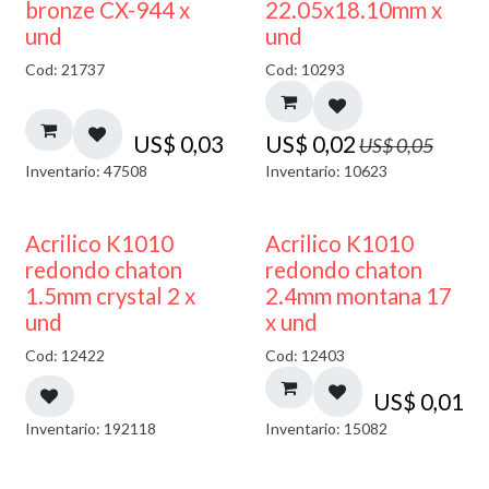
50% DESCUENTO
bronze CX-944 x
22.05x18.10mm x
und
und
Cod: 21737
Cod: 10293
US$
0,03
US$
0,02
US$
0,05
Inventario: 47508
Inventario: 10623
50% DESCUENTO
50% DESCUENTO
Acrilico K1010
Acrilico K1010
redondo chaton
redondo chaton
1.5mm crystal 2 x
2.4mm montana 17
und
x und
Cod: 12422
Cod: 12403
US$
0,01
Inventario: 192118
Inventario: 15082