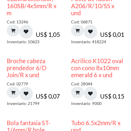
160SB/4x5mm/R x
A206/R/10/SS x
m
und
Cod: 13246
Cod: 06871
US$
1,05
US$
0,01
Inventario: 10623
Inventario: 418224
Broche cabeza
Acrilico K1022 oval
prendedor 6/D
con cono 8x10mm
Join/R x und
emerald 6 x und
Cod: 02779
Cod: 28044
US$
0,07
US$
0,15
Inventario: 21799
Inventario: 9000
Bola fantasia ST-
Tubo 6.5x2mm/R x
1/6mm/R hole
und