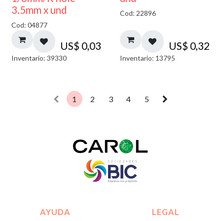
3.5mm x und
Cod: 22896
Cod: 04877
US$
0,03
US$
0,32
Inventario: 39330
Inventario: 13795
1
2
3
4
5
AYUDA
LEGAL