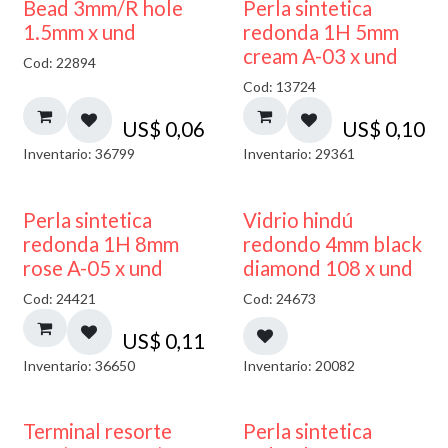
Bead 3mm/R hole
Perla sintetica
1.5mm x und
redonda 1H 5mm
cream A-03 x und
Cod: 22894
Cod: 13724
US$
0,06
US$
0,10
Inventario: 36799
Inventario: 29361
40% DESCUENTO
Perla sintetica
Vidrio hindú
redonda 1H 8mm
redondo 4mm black
rose A-05 x und
diamond 108 x und
Cod: 24421
Cod: 24673
US$
0,11
Inventario: 36650
Inventario: 20082
Terminal resorte
Perla sintetica