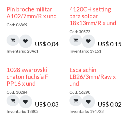
Pin broche militar
4120CH setting
A102/7mm/R x und
para soldar
18x13mm/R x und
Cod: 06869
Cod: 30572
US$
0,04
US$
0,15
Inventario: 28461
Inventario: 19151
1028 swarovski
Escalachin
chaton fuchsia F
LB26/3mm/Raw x
PP16 x und
und
Cod: 10284
Cod: 16290
US$
0,03
US$
0,02
Inventario: 18803
Inventario: 194723