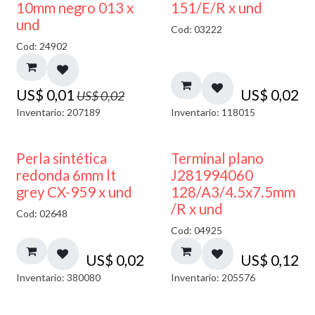
40% DESCUENTO
10mm negro 013 x
151/E/R x und
und
Cod: 03222
Cod: 24902
US$
0,01
US$
0,02
US$
0,02
Inventario: 207189
Inventario: 118015
Perla sintética
Terminal plano
redonda 6mm lt
J281994060
grey CX-959 x und
128/A3/4.5x7.5mm
/R x und
Cod: 02648
Cod: 04925
US$
0,02
US$
0,12
Inventario: 380080
Inventario: 205576