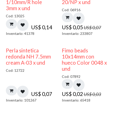
40% DESCUENTO
1/10mm/R hole
20/NP x und
3mm x und
Cod: 06916
Cod: 13025
US$
0,14
US$
0,05
US$
0,07
Inventario: 41378
Inventario: 233807
50% DESCUENTO
Perla sintetica
Fimo beads
redonda NH 7.5mm
10x14mm con
cream A-03 x und
hueco Color 0048 x
und
Cod: 12722
Cod: 07892
US$
0,07
US$
0,02
US$
0,03
Inventario: 101267
Inventario: 65418