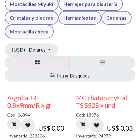
Mostacillas Miyuki
Herrajes para bisutería
Cristales y piedras
Herramientas
Cadenas
Mostacilla checa
(USD) - Dolares
Argolla JR-
MC chaton crystal
0.8x9mm/R x gr
TS SS28 x und
Cod: 06894
Cod: 18376
US$
0,03
US$
0,03
Inventario: 233306
Inventario: 94979