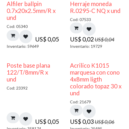
50% DESCUENTO
Alfiler ballpin
Herraje moneda
0.7x20x2.5mm/R x
R.0295-C NQ x und
und
Cod: 07533
Cod: 05340
US$
0,05
US$
0,02
US$
0,04
Inventario: 59649
Inventario: 19729
50% DESCUENTO
Poste base plana
Acrilico K1015
122/T/8mm/R x
marquesa con cono
und
4x8mm ligth
colorado topaz 30 x
Cod: 23392
und
Cod: 21679
US$
0,05
US$
0,03
US$
0,06
Inventario: 358174
Inventario: 25495