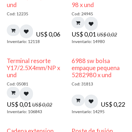
40% DESCUENTO
und
98 x und
Cod: 12235
Cod: 24945
US$
0,06
US$
0,01
US$
0,02
Inventario: 12118
Inventario: 14980
50% DESCUENTO
Terminal resorte
6988 sw bolsa
Y17/2.5X4mm/NP x
empaque pequena
und
5282980 x und
Cod: 05081
Cod: 31813
US$
0,01
US$
0,22
US$
0,02
Inventario: 106843
Inventario: 14295
Cadena extension
Poste de fusión