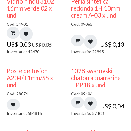
40% DESCUENTO
Vidrio hindú 3102
Perla sintetica
16mm verde 02 x
redonda 1H 10mm
und
cream A-03 x und
Cod: 24901
Cod: 09065
US$
0,03
US$
0,13
US$
0,05
Inventario: 42670
Inventario: 29945
Poste de fusion
1028 swarovski
A204/11mm/SS x
chaton aquamarine
und
F PP18 x und
Cod: 28074
Cod: 09406
US$
0,04
Inventario: 584816
Inventario: 57403