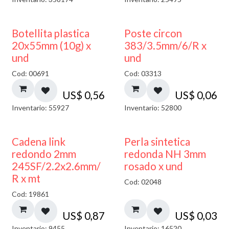
Botellita plastica
Poste circon
20x55mm (10g) x
383/3.5mm/6/R x
und
und
Cod: 00691
Cod: 03313
US$
0,56
US$
0,06
Inventario: 55927
Inventario: 52800
Cadena link
Perla sintetica
redondo 2mm
redonda NH 3mm
245SF/2.2x2.6mm/
rosado x und
R x mt
Cod: 02048
Cod: 19861
US$
0,87
US$
0,03
Inventario: 9455
Inventario: 16520