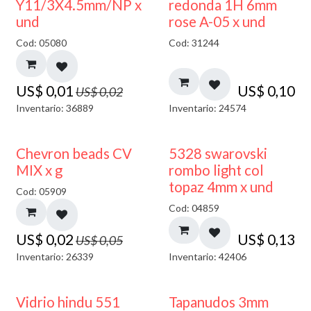
50% DESCUENTO
Y11/3X4.5mm/NP x
redonda 1H 6mm
und
rose A-05 x und
Cod: 05080
Cod: 31244
US$
0,01
US$
0,10
US$
0,02
Inventario: 36889
Inventario: 24574
50% DESCUENTO
Chevron beads CV
5328 swarovski
MIX x g
rombo light col
topaz 4mm x und
Cod: 05909
Cod: 04859
US$
0,02
US$
0,13
US$
0,05
Inventario: 26339
Inventario: 42406
Vidrio hindu 551
Tapanudos 3mm