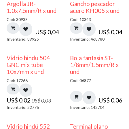
Argolla JR-
Gancho pescador
1.0x7.5mm/R x und
acero KH005 x und
Cod: 30938
Cod: 10343
US$
0,04
US$
0,04
Inventario: 89925
Inventario: 468780
40% DESCUENTO
Vidrio hindu 504
Bola fantasia ST-
GNC mix tube
1/8mm/1.5mm/R x
10x7mm x und
und
Cod: 17266
Cod: 06877
US$
0,02
US$
0,06
US$
0,03
Inventario: 22776
Inventario: 142704
Vidrio hindú 552
Terminal plano