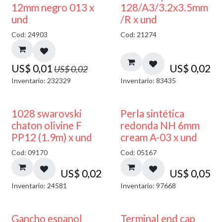
40% DESCUENTO
12mm negro 013 x
128/A3/3.2x3.5mm
und
/R x und
Cod: 24903
Cod: 21274
US$
0,01
US$
0,02
US$
0,02
Inventario: 232329
Inventario: 83435
1028 swarovski
Perla sintética
chaton olivine F
redonda NH 6mm
PP12 (1.9m) x und
cream A-03 x und
Cod: 09170
Cod: 05167
US$
0,02
US$
0,05
Inventario: 24581
Inventario: 97668
Gancho espanol
Terminal end cap