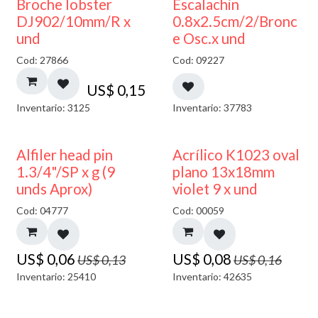
Broche lobster
Escalachin
DJ902/10mm/R x
0.8x2.5cm/2/Bronc
und
e Osc.x und
Cod: 27866
Cod: 09227
US$
0,15
Inventario: 3125
Inventario: 37783
50% DESCUENTO
50% DESCUENTO
Alfiler head pin
Acrílico K1023 oval
1.3/4"/SP x g (9
plano 13x18mm
unds Aprox)
violet 9 x und
Cod: 04777
Cod: 00059
US$
0,06
US$
0,08
US$
0,13
US$
0,16
Inventario: 25410
Inventario: 42635