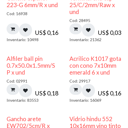
223-G 6mm/R x und
25/C/2mm/Raw x
und
Cod: 16938
Cod: 28495
US$
0,16
US$
0,03
Inventario: 10498
Inventario: 21362
Alfiler ball pin
Acrilico K1017 gota
0.7x50.0x1.5mm/S
con cono 7x10mm
P x und
emerald 6 x und
Cod: 02991
Cod: 29917
US$
0,18
US$
0,16
Inventario: 83553
Inventario: 16069
Gancho arete
Vidrio hindu 552
EW702/5cm/R x
10x16mm vino tinto