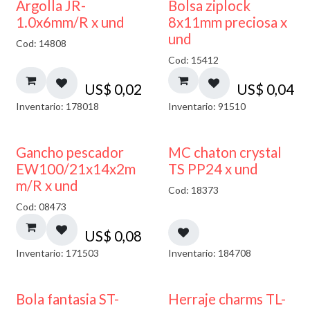
¡NUEVO!
Argolla JR-
Bolsa ziplock
1.0x6mm/R x und
8x11mm preciosa x
und
Cod: 14808
Cod: 15412
US$
0,02
US$
0,04
Inventario: 178018
Inventario: 91510
Gancho pescador
MC chaton crystal
EW100/21x14x2m
TS PP24 x und
m/R x und
Cod: 18373
Cod: 08473
US$
0,08
Inventario: 171503
Inventario: 184708
Bola fantasia ST-
Herraje charms TL-