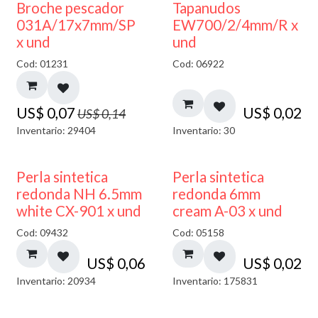
50% DESCUENTO
Broche pescador
Tapanudos
031A/17x7mm/SP
EW700/2/4mm/R x
x und
und
Cod: 01231
Cod: 06922
US$
0,07
US$
0,02
US$
0,14
Inventario: 29404
Inventario: 30
Perla sintetica
Perla sintetica
redonda NH 6.5mm
redonda 6mm
white CX-901 x und
cream A-03 x und
Cod: 09432
Cod: 05158
US$
0,06
US$
0,02
Inventario: 20934
Inventario: 175831