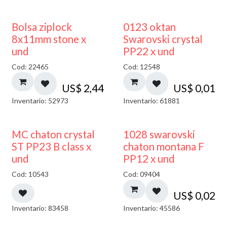
¡NUEVO!
Bolsa ziplock
0123 oktan
8x11mm stone x
Swarovski crystal
und
PP22 x und
Cod: 22465
Cod: 12548
US$
2,44
US$
0,01
Inventario: 52973
Inventario: 61881
MC chaton crystal
1028 swarovski
ST PP23 B class x
chaton montana F
und
PP12 x und
Cod: 10543
Cod: 09404
US$
0,02
Inventario: 83458
Inventario: 45586