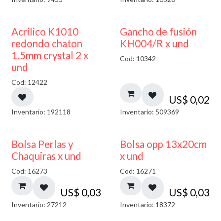
50% DESCUENTO
Acrilico K1010
Gancho de fusión
redondo chaton
KH004/R x und
1.5mm crystal 2 x
Cod: 10342
und
Cod: 12422
US$
0,02
Inventario: 192118
Inventario: 509369
Bolsa Perlas y
Bolsa opp 13x20cm
Chaquiras x und
x und
Cod: 16273
Cod: 16271
US$
0,03
US$
0,03
Inventario: 27212
Inventario: 18372