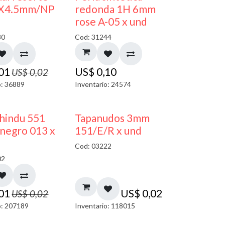
50% DESCUENTO
X4.5mm/NP
redonda 1H 6mm
rose A-05 x und
80
Cod: 31244
,01
US$
0,10
US$
0,02
o: 36889
Inventario: 24574
40% DESCUENTO
 hindu 551
Tapanudos 3mm
negro 013 x
151/E/R x und
Cod: 03222
02
,01
US$
0,02
US$
0,02
o: 207189
Inventario: 118015