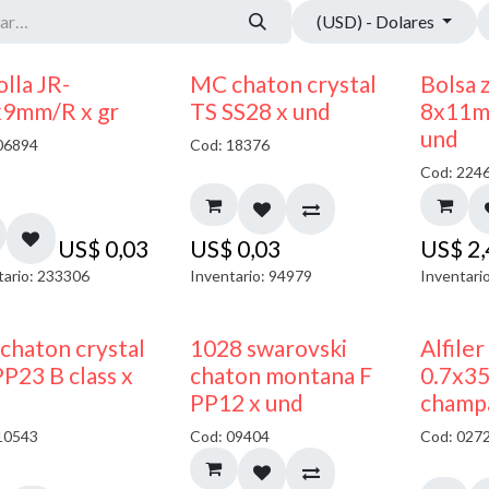
(USD) - Dolares
lla JR-
MC chaton crystal
Bolsa 
x9mm/R x gr
TS SS28 x und
8x11m
und
06894
Cod: 18376
Cod: 224
US$
0,03
US$
0,03
US$
2
tario: 233306
Inventario: 94979
Inventari
chaton crystal
1028 swarovski
Alfiler
P23 B class x
chaton montana F
0.7x3
PP12 x und
champ
10543
Cod: 09404
Cod: 027