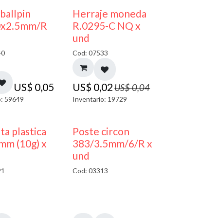
50% DESCUENTO
 ballpin
Herraje moneda
0x2.5mm/R
R.0295-C NQ x
und
40
Cod: 07533
US$
0,05
US$
0,02
US$
0,04
o: 59649
Inventario: 19729
ta plastica
Poste circon
mm (10g) x
383/3.5mm/6/R x
und
91
Cod: 03313