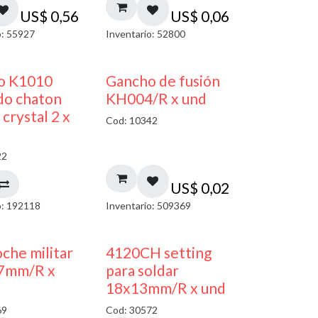
US$
0,56
US$
0,06
o: 55927
Inventario: 52800
50% DESCUENTO
co K1010
Gancho de fusión
do chaton
KH004/R x und
crystal 2 x
Cod: 10342
22
US$
0,02
o: 192118
Inventario: 509369
oche militar
4120CH setting
7mm/R x
para soldar
18x13mm/R x und
69
Cod: 30572