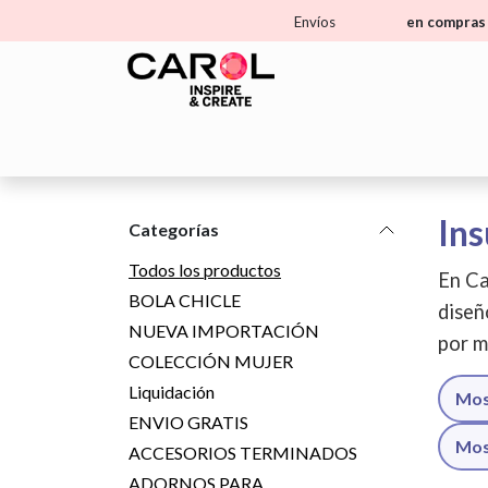
Ir al contenido
Envíos
en compras 
Home
Tienda
Aprende
Ma
Ins
Categorías
Todos los productos
En Ca
BOLA CHICLE
diseñ
NUEVA IMPORTACIÓN
por m
COLECCIÓN MUJER
Liquidación
Mos
ENVIO GRATIS
Mos
ACCESORIOS TERMINADOS
ADORNOS PARA