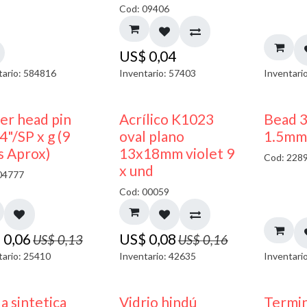
Cod: 09406
US$
0,04
tario: 584816
Inventario: 57403
Inventari
50% DESCUENTO
50% DESCUENTO
ler head pin
Acrílico K1023
Bead 
4"/SP x g (9
oval plano
1.5mm
s Aprox)
13x18mm violet 9
Cod: 228
x und
04777
Cod: 00059
$
0,06
US$
0,08
US$
0,13
US$
0,16
tario: 25410
Inventario: 42635
Inventari
a sintetica
Vidrio hindú
Termin