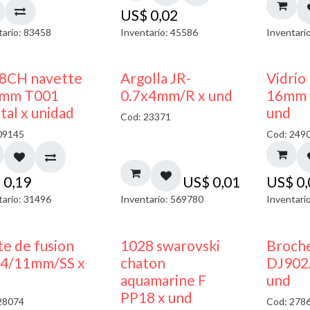
US$
0,02
tario: 83458
Inventario: 45586
Inventari
8CH navette
Argolla JR-
Vidrio
mm T001
0.7x4mm/R x und
16mm 
tal x unidad
und
Cod: 23371
09145
Cod: 249
$
0,19
US$
0,01
US$
0
tario: 31496
Inventario: 569780
Inventari
te de fusion
1028 swarovski
Broche
4/11mm/SS x
chaton
DJ902
aquamarine F
und
PP18 x und
28074
Cod: 278