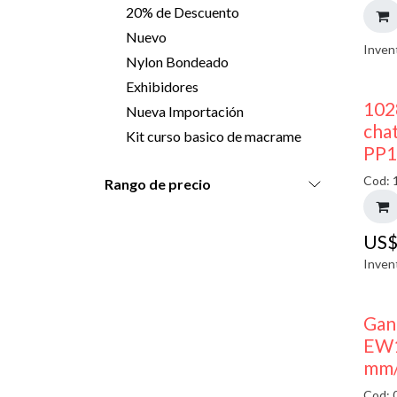
20% de Descuento
Nuevo
Inven
Nylon Bondeado
Exhibidores
102
Nueva Importación
chat
Kit curso basico de macrame
PP1
Cod: 
Rango de precio
US
Inven
Gan
EW1
mm/
Cod: 