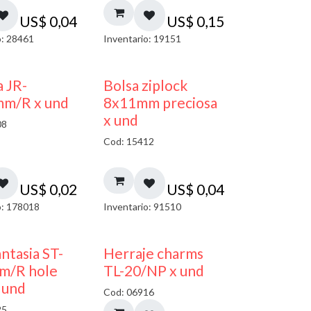
US$
0,04
US$
0,15
o: 28461
Inventario: 19151
¡NUEVO!
a JR-
Bolsa ziplock
mm/R x und
8x11mm preciosa
x und
08
Cod: 15412
US$
0,02
US$
0,04
o: 178018
Inventario: 91510
40% DESCUENTO
antasia ST-
Herraje charms
m/R hole
TL-20/NP x und
 und
Cod: 06916
25