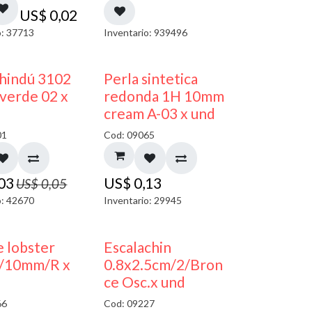
US$
0,02
o: 37713
Inventario: 939496
40% DESCUENTO
 hindú 3102
Perla sintetica
verde 02 x
redonda 1H 10mm
cream A-03 x und
01
Cod: 09065
,03
US$
0,13
US$
0,05
o: 42670
Inventario: 29945
 lobster
Escalachin
/10mm/R x
0.8x2.5cm/2/Bron
ce Osc.x und
66
Cod: 09227