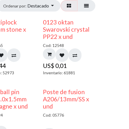
Destacado
Ordenar por:
¡NUEVO!
ziplock
0123 oktan
m stone x
Swarovski crystal
PP22 x und
65
Cod: 12548
,44
US$
0,01
o: 52973
Inventario: 61881
 ball pin
Poste de fusion
5.0x1.5mm
A206/13mm/SS x
agne x und
und
24
Cod: 05776