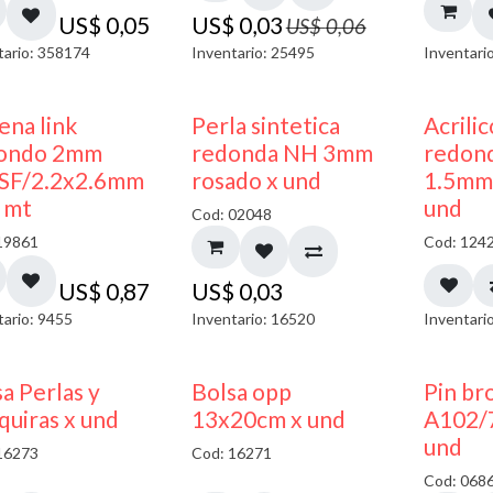
US$
0,05
US$
0,03
US$
0,06
tario: 358174
Inventario: 25495
Inventari
ena link
Perla sintetica
Acrili
ondo 2mm
redonda NH 3mm
redon
SF/2.2x2.6mm
rosado x und
1.5mm 
x mt
und
Cod: 02048
19861
Cod: 124
US$
0,87
US$
0,03
tario: 9455
Inventario: 16520
Inventari
a Perlas y
Bolsa opp
Pin br
quiras x und
13x20cm x und
A102/
und
16273
Cod: 16271
Cod: 068