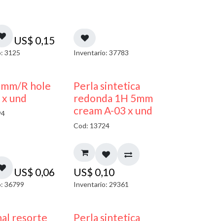
US$
0,15
o: 3125
Inventario: 37783
3mm/R hole
Perla sintetica
 x und
redonda 1H 5mm
cream A-03 x und
94
Cod: 13724
US$
0,06
US$
0,10
o: 36799
Inventario: 29361
al resorte
Perla sintetica