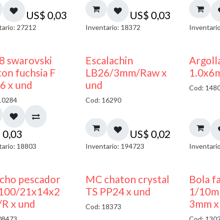
US$
0,03
US$
0,03
tario: 27212
Inventario: 18372
Inventari
8 swarovski
Escalachin
Argoll
on fuchsia F
LB26/3mm/Raw x
1.0x6
6 x und
und
Cod: 148
10284
Cod: 16290
$
0,03
US$
0,02
tario: 18803
Inventario: 194723
Inventari
cho pescador
MC chaton crystal
Bola f
00/21x14x2
TS PP24 x und
1/10m
R x und
3mm x
Cod: 18373
08473
Cod: 130