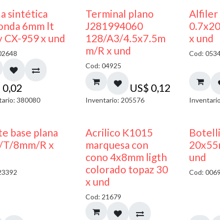
a sintética
Terminal plano
Alfiler
onda 6mm lt
J281994060
0.7x2
y CX-959 x und
128/A3/4.5x7.5m
x und
m/R x und
02648
Cod: 053
Cod: 04925
$
0,02
US$
0,12
tario: 380080
Inventario: 205576
Inventari
50% DESCUENTO
te base plana
Acrilico K1015
Botelli
/T/8mm/R x
marquesa con
20x55
cono 4x8mm ligth
und
colorado topaz 30
23392
Cod: 006
x und
Cod: 21679