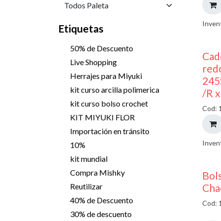
Inven
Etiquetas
50% de Descuento
Cad
Live Shopping
red
Herrajes para Miyuki
245
kit curso arcilla polimerica
/R 
kit curso bolso crochet
Cod: 
KIT MIYUKI FLOR
Importación en tránsito
Inven
10%
kit mundial
Compra Mishky
Bols
Cha
Reutilizar
40% de Descuento
Cod: 
30% de descuento