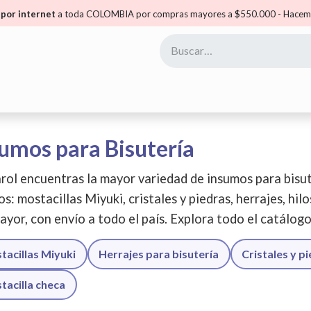
por internet
a toda COLOMBIA por compras mayores a $550.000 - Hacemo
yoristas
Puntos Carol
Mis Puntos
Comunidad
umos para Bisutería
rol encuentras la mayor variedad de insumos para bisut
os: mostacillas Miyuki, cristales y piedras, herrajes, hil
ayor, con envío a todo el país. Explora todo el catálog
tacillas Miyuki
Herrajes para bisutería
Cristales y p
tacilla checa