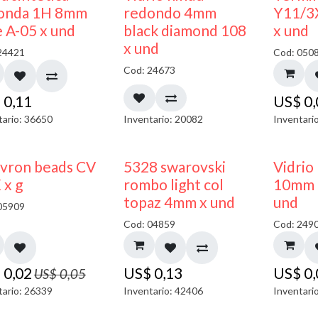
40% DESCUENTO
onda 1H 8mm
redondo 4mm
Y11/3
e A-05 x und
black diamond 108
x und
x und
24421
Cod: 050
Cod: 24673
$
0,11
US$
0
tario: 36650
Inventario: 20082
Inventari
50% DESCUENTO
vron beads CV
5328 swarovski
Vidrio
 x g
rombo light col
10mm 
topaz 4mm x und
und
05909
Cod: 04859
Cod: 249
$
0,02
US$
0,13
US$
0
US$
0,05
tario: 26339
Inventario: 42406
Inventari