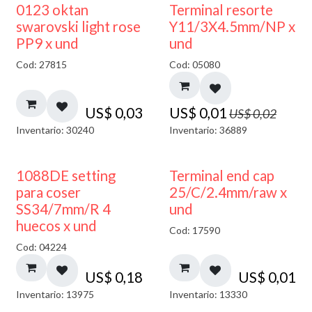
50% DESCUENTO
0123 oktan
Terminal resorte
swarovski light rose
Y11/3X4.5mm/NP x
PP9 x und
und
Cod: 27815
Cod: 05080
US$
0,03
US$
0,01
US$
0,02
Inventario: 30240
Inventario: 36889
1088DE setting
Terminal end cap
para coser
25/C/2.4mm/raw x
SS34/7mm/R 4
und
huecos x und
Cod: 17590
Cod: 04224
US$
0,18
US$
0,01
Inventario: 13975
Inventario: 13330