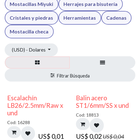
Mostacillas Miyuki
Herrajes para bisutería
Cristales y piedras
Herramientas
Cadenas
Mostacilla checa
(USD) - Dolares
50% DESCUENTO
Escalachín
Balin acero
LB26/2.5mm/Raw x
ST1/6mm/SS x und
und
Cod: 18813
Cod: 16288
US$
0,01
US$
0,02
US$
0,04