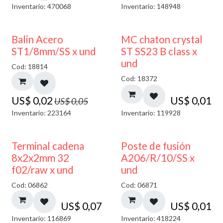
Inventario: 470068
Inventario: 148948
50% DESCUENTO
Balin Acero
MC chaton crystal
ST1/8mm/SS x und
ST SS23 B class x
und
Cod: 18814
Cod: 18372
US$
0,02
US$
0,01
US$
0,05
Inventario: 223164
Inventario: 119928
Terminal cadena
Poste de fusión
8x2x2mm 32
A206/R/10/SS x
f02/raw x und
und
Cod: 06862
Cod: 06871
US$
0,07
US$
0,01
Inventario: 116869
Inventario: 418224