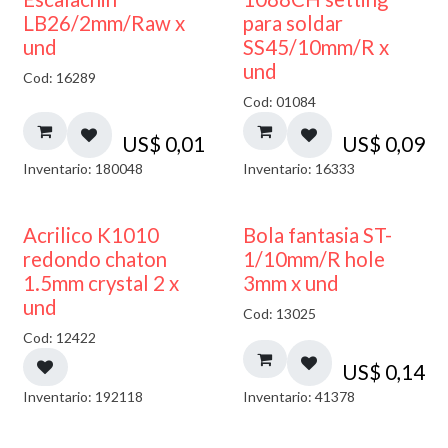
LB26/2mm/Raw x
para soldar
und
SS45/10mm/R x
und
Cod: 16289
Cod: 01084
US$
0,01
US$
0,09
Inventario: 180048
Inventario: 16333
50% DESCUENTO
Acrilico K1010
Bola fantasia ST-
redondo chaton
1/10mm/R hole
1.5mm crystal 2 x
3mm x und
und
Cod: 13025
Cod: 12422
US$
0,14
Inventario: 192118
Inventario: 41378