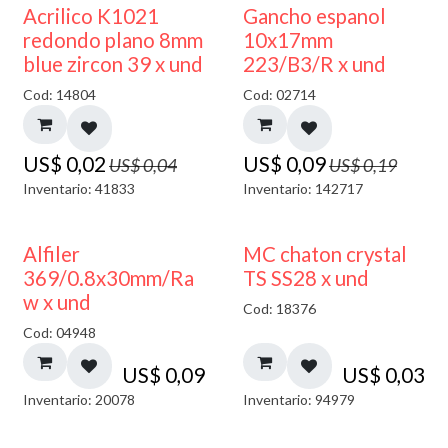
50% DESCUENTO
50% DESCUENTO
Acrilico K1021
Gancho espanol
redondo plano 8mm
10x17mm
blue zircon 39 x und
223/B3/R x und
Cod: 14804
Cod: 02714
US$
0,02
US$
0,09
US$
0,04
US$
0,19
Inventario: 41833
Inventario: 142717
Alfiler
MC chaton crystal
369/0.8x30mm/Ra
TS SS28 x und
w x und
Cod: 18376
Cod: 04948
US$
0,09
US$
0,03
Inventario: 20078
Inventario: 94979