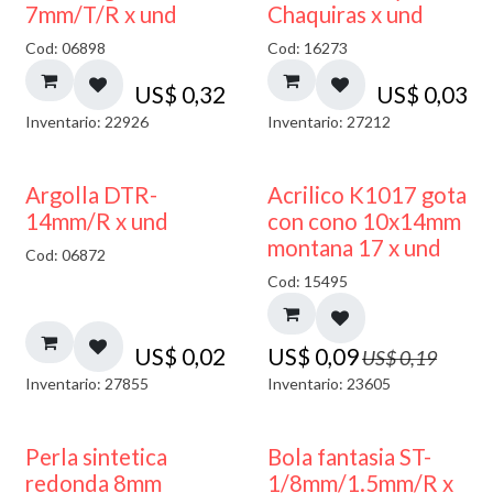
7mm/T/R x und
Chaquiras x und
Cod: 06898
Cod: 16273
US$
0,32
US$
0,03
Inventario: 22926
Inventario: 27212
50% DESCUENTO
Argolla DTR-
Acrilico K1017 gota
14mm/R x und
con cono 10x14mm
montana 17 x und
Cod: 06872
Cod: 15495
US$
0,02
US$
0,09
US$
0,19
Inventario: 27855
Inventario: 23605
Perla sintetica
Bola fantasia ST-
redonda 8mm
1/8mm/1.5mm/R x