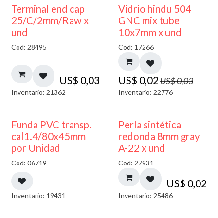
40% DESCUENTO
Terminal end cap
Vidrio hindu 504
25/C/2mm/Raw x
GNC mix tube
und
10x7mm x und
Cod: 28495
Cod: 17266
US$
0,03
US$
0,02
US$
0,03
Inventario: 21362
Inventario: 22776
Funda PVC transp.
Perla sintética
cal1.4/80x45mm
redonda 8mm gray
por Unidad
A-22 x und
Cod: 06719
Cod: 27931
US$
0,02
Inventario: 19431
Inventario: 25486