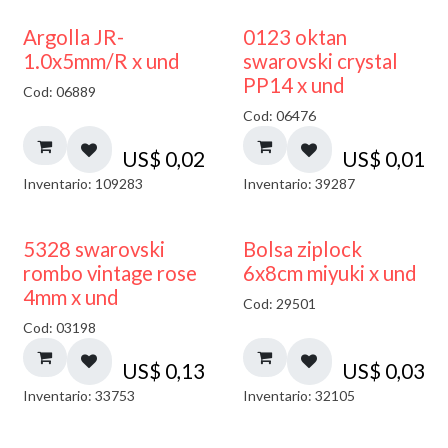
Argolla JR-
0123 oktan
1.0x5mm/R x und
swarovski crystal
PP14 x und
Cod: 06889
Cod: 06476
US$
0,02
US$
0,01
Inventario: 109283
Inventario: 39287
¡NUEVO!
5328 swarovski
Bolsa ziplock
rombo vintage rose
6x8cm miyuki x und
4mm x und
Cod: 29501
Cod: 03198
US$
0,13
US$
0,03
Inventario: 33753
Inventario: 32105