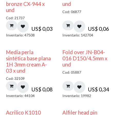
bronze CX-944 x
und
und
Cod: 06877
Cod: 21737
US$
0,03
US$
0,06
Inventario: 47508
Inventario: 142704
Media perla
Fold over JN-B04-
sintética base plana
016 D150/4.5mm x
1H 3mm cream A-
und
03 x und
Cod: 05887
Cod: 32109
US$
0,08
US$
0,34
Inventario: 44104
Inventario: 19982
Acrilico K1010
Alfiler head pin