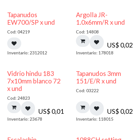
50% DESCUENTO
Tapanudos
Argolla JR-
EW700/SP x und
1.0x6mm/R x und
Cod: 04219
Cod: 14808
US$
0,02
Inventario: 2312012
Inventario: 178018
40% DESCUENTO
Vidrio hindu 183
Tapanudos 3mm
7x10mm blanco 72
151/E/R x und
x und
Cod: 03222
Cod: 24823
US$
0,01
US$
0,02
Inventario: 23678
Inventario: 118015
Escalachin
1088CH setting