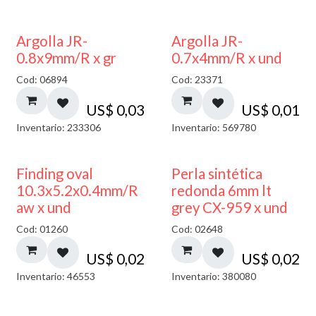
Argolla JR-
Argolla JR-
0.8x9mm/R x gr
0.7x4mm/R x und
Cod: 06894
Cod: 23371
US$
0,03
US$
0,01
Inventario: 233306
Inventario: 569780
Finding oval
Perla sintética
10.3x5.2x0.4mm/R
redonda 6mm lt
aw x und
grey CX-959 x und
Cod: 01260
Cod: 02648
US$
0,02
US$
0,02
Inventario: 46553
Inventario: 380080