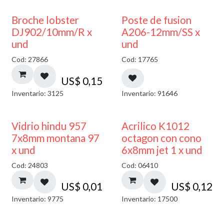
Broche lobster
Poste de fusion
DJ902/10mm/R x
A206-12mm/SS x
und
und
Cod: 27866
Cod: 17765
US$
0,15
Inventario: 3125
Inventario: 91646
40% DESCUENTO
Vidrio hindu 957
Acrilico K1012
7x8mm montana 97
octagon con cono
x und
6x8mm jet 1 x und
Cod: 24803
Cod: 06410
US$
0,01
US$
0,12
Inventario: 9775
Inventario: 17500