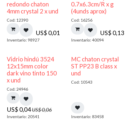
50% DESCUENTO
redondo chaton
0.7x6.3cm/R x g
4mm crystal 2 x und
(4unds aprox)
Cod: 12390
Cod: 16256
US$
0,01
US$
0,13
Inventario: 98927
Inventario: 40094
40% DESCUENTO
Vidrio hindú 3524
MC chaton crystal
12x15mm color
ST PP23 B class x
dark vino tinto 150
und
x und
Cod: 10543
Cod: 24946
US$
0,04
US$
0,06
Inventario: 20541
Inventario: 83458