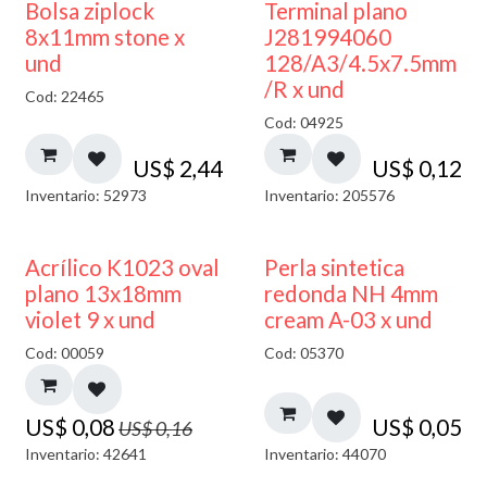
¡NUEVO!
Bolsa ziplock
Terminal plano
8x11mm stone x
J281994060
und
128/A3/4.5x7.5mm
/R x und
Cod: 22465
Cod: 04925
US$
2,44
US$
0,12
Inventario: 52973
Inventario: 205576
50% DESCUENTO
Acrílico K1023 oval
Perla sintetica
plano 13x18mm
redonda NH 4mm
violet 9 x und
cream A-03 x und
Cod: 00059
Cod: 05370
US$
0,08
US$
0,05
US$
0,16
Inventario: 42641
Inventario: 44070