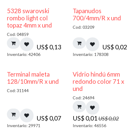
5328 swarovski
Tapanudos
rombo light col
700/4mm/R x und
topaz 4mm x und
Cod: 03209
Cod: 04859
US$
0,13
US$
0,02
Inventario: 42406
Inventario: 178308
40% DESCUENTO
Terminal maleta
Vidrio hindú 6mm
128/10mm/R x und
redondo color 71 x
und
Cod: 31144
Cod: 24694
US$
0,07
US$
0,01
US$
0,02
Inventario: 29971
Inventario: 46556