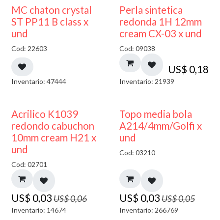
MC chaton crystal
Perla sintetica
ST PP11 B class x
redonda 1H 12mm
und
cream CX-03 x und
Cod: 22603
Cod: 09038
US$
0,18
Inventario: 47444
Inventario: 21939
50% DESCUENTO
40% DESCUENTO
Acrilico K1039
Topo media bola
redondo cabuchon
A214/4mm/Golfi x
10mm cream H21 x
und
und
Cod: 03210
Cod: 02701
US$
0,03
US$
0,03
US$
0,06
US$
0,05
Inventario: 14674
Inventario: 266769