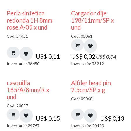
50% DESCUENTO
Perla sintetica
Cargador dije
redonda 1H 8mm
198/11mm/SP x
rose A-05 x und
und
Cod: 24421
Cod: 05061
US$
0,11
US$
0,02
US$
0,04
Inventario: 36650
Inventario: 73212
casquilla
Alfiler head pin
165/A/8mm/R x
2.5cm/SP x g
und
Cod: 05068
Cod: 20057
US$
0,15
US$
0,13
Inventario: 24767
Inventario: 20420