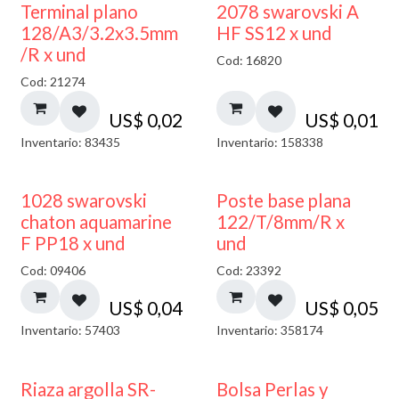
Terminal plano
2078 swarovski A
128/A3/3.2x3.5mm
HF SS12 x und
/R x und
Cod: 16820
Cod: 21274
US$
0,02
US$
0,01
Inventario: 83435
Inventario: 158338
1028 swarovski
Poste base plana
chaton aquamarine
122/T/8mm/R x
F PP18 x und
und
Cod: 09406
Cod: 23392
US$
0,04
US$
0,05
Inventario: 57403
Inventario: 358174
Riaza argolla SR-
Bolsa Perlas y