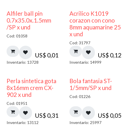
Alfiler ball pin
Acrilico K1019
0.7x35.0x.1.5mm
corazon con cono
/SP x und
8mm aquamarine 25
x und
Cod: 01058
Cod: 31797
US$
0,01
US$
0,12
Inventario: 13728
Inventario: 14999
Perla sintetica gota
Bola fantasia ST-
8x16mm crem CX-
1/5mm/SP x und
902 x und
Cod: 01226
Cod: 01951
US$
0,31
US$
0,05
Inventario: 13112
Inventario: 25997