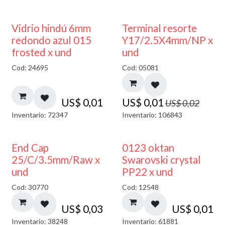
40% DESCUENTO
50% DESCUENTO
Vidrio hindú 6mm
Terminal resorte
redondo azul 015
Y17/2.5X4mm/NP x
frosted x und
und
Cod: 24695
Cod: 05081
US$
0,01
US$
0,01
US$
0,02
Inventario: 72347
Inventario: 106843
End Cap
0123 oktan
25/C/3.5mm/Raw x
Swarovski crystal
und
PP22 x und
Cod: 30770
Cod: 12548
US$
0,03
US$
0,01
Inventario: 38248
Inventario: 61881