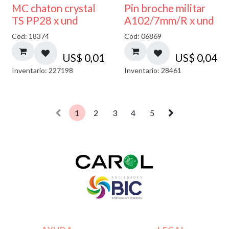
MC chaton crystal
Pin broche militar
TS PP28 x und
A102/7mm/R x und
Cod: 18374
Cod: 06869
US$
0,01
US$
0,04
Inventario: 227198
Inventario: 28461
1
2
3
4
5