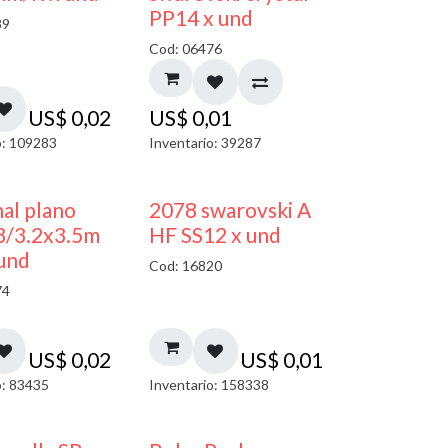
PP14 x und
89
Cod: 06476
US$
0,02
US$
0,01
o: 109283
Inventario: 39287
al plano
2078 swarovski A
3/3.2x3.5m
HF SS12 x und
und
Cod: 16820
74
US$
0,02
US$
0,01
o: 83435
Inventario: 158338