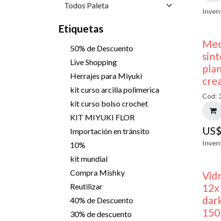
Inven
Etiquetas
Med
50% de Descuento
sint
Live Shopping
pla
Herrajes para Miyuki
cre
kit curso arcilla polimerica
Cod: 
kit curso bolso crochet
KIT MIYUKI FLOR
US
Importación en tránsito
Inven
10%
kit mundial
Compra Mishky
Vid
12x
Reutilizar
dark
40% de Descuento
150
30% de descuento