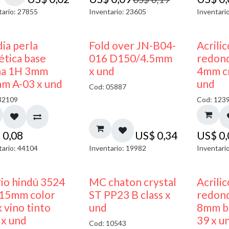
tario: 27855
Inventario: 23605
Inventari
ia perla
Fold over JN-B04-
Acrili
ética base
016 D150/4.5mm
redon
na 1H 3mm
x und
4mm cr
am A-03 x und
und
Cod: 05887
32109
Cod: 123
$
0,08
US$
0,34
US$
0
tario: 44104
Inventario: 19982
Inventari
40% DESCUENTO
rio hindú 3524
MC chaton crystal
Acrili
15mm color
ST PP23 B class x
redon
 vino tinto
und
8mm bl
 x und
39 x u
Cod: 10543