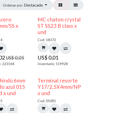
Destacado
Ordenar por:
50% DESCUENTO
Acero
MC chaton crystal
mm/SS x
ST SS23 B class x
und
14
Cod: 18372
,02
US$
0,01
US$
0,05
o: 223164
Inventario: 119928
40% DESCUENTO
50% DESCUENTO
 hindú 6mm
Terminal resorte
o azul 015
Y17/2.5X4mm/NP
d x und
x und
95
Cod: 05081