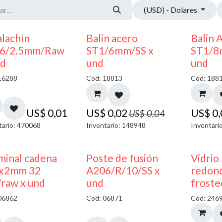
(USD) - Dolares
50% DESCUENTO
alachín
Balin acero
Balin 
6/2.5mm/Raw
ST1/6mm/SS x
ST1/8
nd
und
und
16288
Cod: 18813
Cod: 188
US$
0,01
US$
0,02
US$
0
US$
0,04
tario: 470068
Inventario: 148948
Inventari
minal cadena
Poste de fusión
Vidrio
x2mm 32
A206/R/10/SS x
redond
/raw x und
und
froste
06862
Cod: 06871
Cod: 246