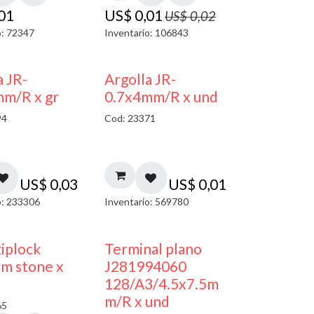
,01
US$
0,01
US$
0,02
o: 72347
Inventario: 106843
a JR-
Argolla JR-
mm/R x gr
0.7x4mm/R x und
94
Cod: 23371
US$
0,03
US$
0,01
o: 233306
Inventario: 569780
¡NUEVO!
ziplock
Terminal plano
m stone x
J281994060
128/A3/4.5x7.5m
m/R x und
65