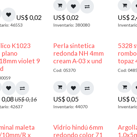
US$
0,02
US$
0,02
US$
2
tario: 46553
Inventario: 380080
Inventari
50% DESCUENTO
ílico K1023
Perla sintetica
5328 s
 plano
redonda NH 4mm
rombo 
18mm violet 9
cream A-03 x und
topaz
nd
Cod: 05370
Cod: 048
00059
$
0,08
US$
0,05
US$
0
US$
0,16
tario: 42637
Inventario: 44070
Inventari
minal maleta
Vidrio hindú 6mm
Argoll
/10mm/R x
redondo color 71
1.0x5