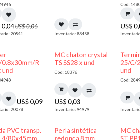
24946
Cod: 148
$
0,04
US$
0
US$
0,06
tario: 20541
Inventario: 83458
Inventari
ler
MC chaton crystal
Termin
/0.8x30mm/R
TS SS28 x und
25/C/
x und
und
Cod: 18376
04948
Cod: 284
US$
0,09
US$
0,03
tario: 20078
Inventario: 94979
Inventari
da PVC transp.
Perla sintética
MC cha
1.4/80x45mm
redonda 8mm
ST PP1