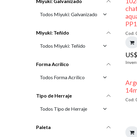
102
Miyuki: Galvanizado
cha
aqu
PP1
Miyuki: Teñido
Cod: 
US
Inven
Forma Acrílico
Arg
14m
Tipo de Herraje
Cod: 
Paleta