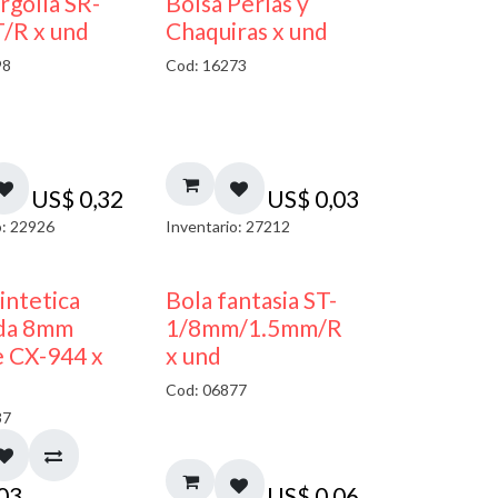
argolla SR-
Bolsa Perlas y
/R x und
Chaquiras x und
98
Cod: 16273
US$
0,32
US$
0,03
o: 22926
Inventario: 27212
sintetica
Bola fantasia ST-
da 8mm
1/8mm/1.5mm/R
 CX-944 x
x und
Cod: 06877
37
,03
US$
0,06