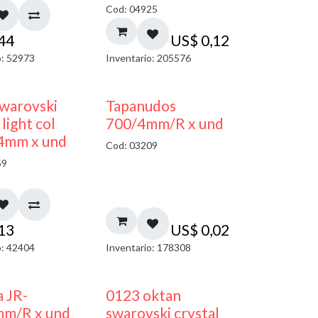
Cod: 04925
,44
US$
0,12
o: 52973
Inventario: 205576
warovski
Tapanudos
light col
700/4mm/R x und
 4mm x und
Cod: 03209
59
,13
US$
0,02
o: 42404
Inventario: 178308
a JR-
0123 oktan
mm/R x und
swarovski crystal