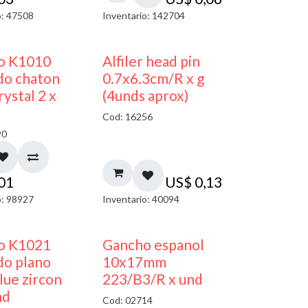
o: 47508
Inventario: 142704
50% DESCUENTO
co K1010
Alfiler head pin
do chaton
0.7x6.3cm/R x g
ystal 2 x
(4unds aprox)
Cod: 16256
90
,01
US$
0,13
o: 98927
Inventario: 40094
50% DESCUENTO
50% DESCUENTO
co K1021
Gancho espanol
do plano
10x17mm
ue zircon
223/B3/R x und
nd
Cod: 02714