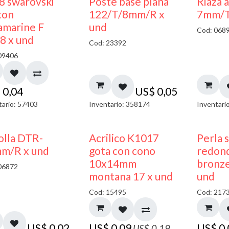
8 swarovski
Poste base plana
Riaza 
ton
122/T/8mm/R x
7mm/T
amarine F
und
Cod: 068
8 x und
Cod: 23392
09406
$
0,04
US$
0,05
tario: 57403
Inventario: 358174
Inventari
50% DESCUENTO
olla DTR-
Acrilico K1017
Perla 
m/R x und
gota con cono
redon
10x14mm
bronze
06872
montana 17 x und
und
Cod: 15495
Cod: 217
US$
0,02
US$
0,09
US$
0
US$
0,19