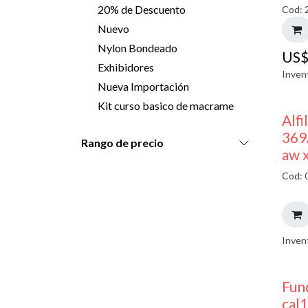
20% de Descuento
Cod: 
Nuevo
Nylon Bondeado
US
Exhibidores
Inven
Nueva Importación
Kit curso basico de macrame
Alfi
369
Rango de precio
aw 
Cod: 
Inven
Fun
cal