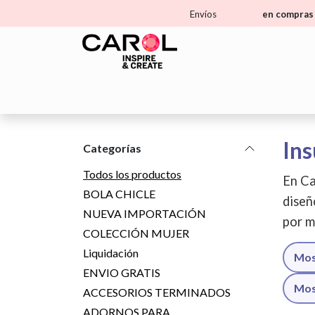
Ir al contenido
Envíos
en compras 
Home
Tienda
Aprende
Ma
Ins
Categorías
Todos los productos
En Ca
BOLA CHICLE
diseñ
NUEVA IMPORTACIÓN
por m
COLECCIÓN MUJER
Liquidación
Mos
ENVIO GRATIS
Mos
ACCESORIOS TERMINADOS
ADORNOS PARA