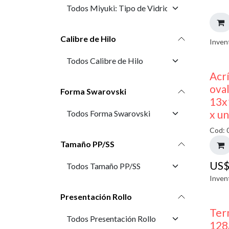
Calibre de Hilo
Inven
Acr
oval
Forma Swarovski
13x
x u
Cod: 
Tamaño PP/SS
US
Inven
Presentación Rollo
Ter
128