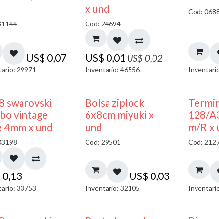
40% DESCUENTO
x und
Cod: 068
31144
Cod: 24694
US$
0,07
US$
0,01
US$
0,02
tario: 29971
Inventario: 46556
Inventari
¡NUEVO!
8 swarovski
Bolsa ziplock
Termin
bo vintage
6x8cm miyuki x
128/A
e 4mm x und
und
m/R x 
03198
Cod: 29501
Cod: 212
$
0,13
US$
0,03
tario: 33753
Inventario: 32105
Inventari