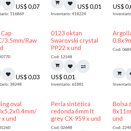
US$
0,07
US$
0,01
US$
0
tario: 116869
Inventario: 418224
Inventari
 Cap
0123 oktan
Argoll
C/3.5mm/Raw
Swarovski crystal
0.8x9
nd
PP22 x und
Cod: 068
30770
Cod: 12548
US$
0,03
US$
0,01
tario: 38248
Inventario: 61881
Inventari
ing oval
Perla sintética
Bolsa 
3x5.2x0.4mm/
redonda 6mm lt
8x11m
 x und
grey CX-959 x und
und
01260
Cod: 02648
Cod: 224