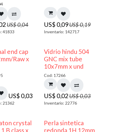
04
,02
US$
0,09
US$
0,04
US$
0,19
o: 41833
Inventario: 142717
40% DESCUENTO
al end cap
Vidrio hindu 504
2mm/Raw x
GNC mix tube
10x7mm x und
95
Cod: 17266
US$
0,03
US$
0,02
US$
0,03
o: 21362
Inventario: 22776
ton crystal
Perla sintetica
1 B class x
redonda 1H 12mm