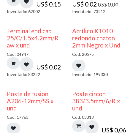
US$
0,15
US$
0,02
US$
0,04
Inventario: 62002
Inventario: 73212
50% DESCUENTO
Terminal end cap
Acrílico K1010
25/C/1.5x4.2mm/R
redondo chaton
aw x und
2mm Negro x Und
Cod: 04947
Cod: 20575
US$
0,02
Inventario: 83222
Inventario: 199330
Poste de fusion
Poste circon
A206-12mm/SS x
383/3.5mm/6/R x
und
und
Cod: 17765
Cod: 03313
US$
0,06