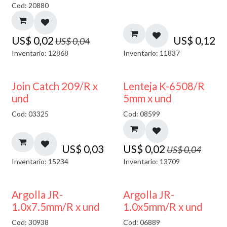
Cod: 20880
US$
0,02
US$
0,12
US$
0,04
Inventario: 12868
Inventario: 11837
50% DESCUENTO
Join Catch 209/R x
Lenteja K-6508/R
und
5mm x und
Cod: 03325
Cod: 08599
US$
0,03
US$
0,02
US$
0,04
Inventario: 15234
Inventario: 13709
Argolla JR-
Argolla JR-
1.0x7.5mm/R x und
1.0x5mm/R x und
Cod: 30938
Cod: 06889