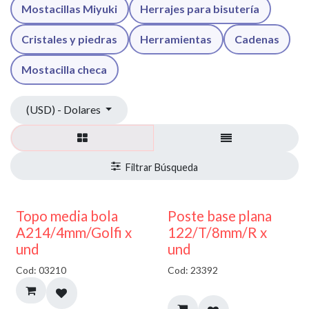
Mostacillas Miyuki
Herrajes para bisutería
Cristales y piedras
Herramientas
Cadenas
Mostacilla checa
(USD) - Dolares
40% DESCUENTO
Topo media bola
Poste base plana
A214/4mm/Golfi x
122/T/8mm/R x
und
und
Cod: 03210
Cod: 23392