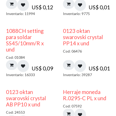
US$
0,12
US$
0,01
Inventario: 11994
Inventario: 9775
1088CH setting
0123 oktan
para soldar
swarovski crystal
SS45/10mm/R x
PP14 x und
und
Cod: 06476
Cod: 01084
US$
0,09
US$
0,01
Inventario: 16333
Inventario: 39287
50% DESCUENTO
0123 oktan
Herraje moneda
swarovski crystal
R.0295-C PL x und
AB PP10 x und
Cod: 07592
Cod: 24553