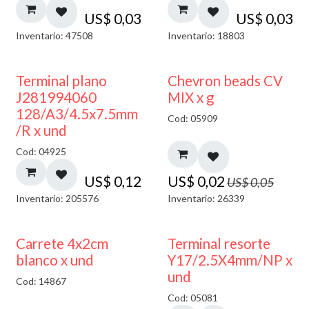
US$
0,03
US$
0,03
Inventario: 47508
Inventario: 18803
50% DESCUENTO
Terminal plano
Chevron beads CV
J281994060
MIX x g
128/A3/4.5x7.5mm
Cod: 05909
/R x und
Cod: 04925
US$
0,12
US$
0,02
US$
0,05
Inventario: 205576
Inventario: 26339
50% DESCUENTO
Carrete 4x2cm
Terminal resorte
blanco x und
Y17/2.5X4mm/NP x
und
Cod: 14867
Cod: 05081