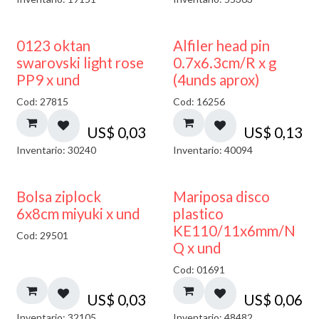
0123 oktan
Alfiler head pin
swarovski light rose
0.7x6.3cm/R x g
PP9 x und
(4unds aprox)
Cod: 27815
Cod: 16256
US$
0,03
US$
0,13
Inventario: 30240
Inventario: 40094
¡NUEVO!
Bolsa ziplock
Mariposa disco
6x8cm miyuki x und
plastico
KE110/11x6mm/N
Cod: 29501
Q x und
Cod: 01691
US$
0,03
US$
0,06
Inventario: 32105
Inventario: 48482