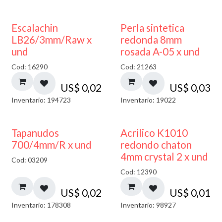
Escalachin
Perla sintetica
LB26/3mm/Raw x
redonda 8mm
und
rosada A-05 x und
Cod: 16290
Cod: 21263
US$
0,02
US$
0,03
Inventario: 194723
Inventario: 19022
50% DESCUENTO
Tapanudos
Acrilico K1010
700/4mm/R x und
redondo chaton
4mm crystal 2 x und
Cod: 03209
Cod: 12390
US$
0,02
US$
0,01
Inventario: 178308
Inventario: 98927