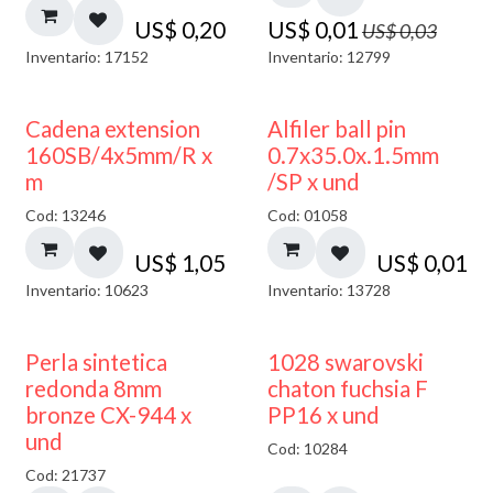
US$
0,20
US$
0,01
US$
0,03
Inventario: 17152
Inventario: 12799
Cadena extension
Alfiler ball pin
160SB/4x5mm/R x
0.7x35.0x.1.5mm
m
/SP x und
Cod: 13246
Cod: 01058
US$
1,05
US$
0,01
Inventario: 10623
Inventario: 13728
Perla sintetica
1028 swarovski
redonda 8mm
chaton fuchsia F
bronze CX-944 x
PP16 x und
und
Cod: 10284
Cod: 21737