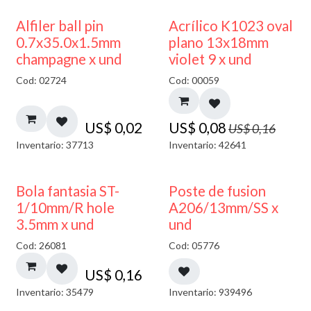
50% DESCUENTO
Alfiler ball pin
Acrílico K1023 oval
0.7x35.0x1.5mm
plano 13x18mm
champagne x und
violet 9 x und
Cod: 02724
Cod: 00059
US$
0,02
US$
0,08
US$
0,16
Inventario: 37713
Inventario: 42641
Bola fantasia ST-
Poste de fusion
1/10mm/R hole
A206/13mm/SS x
3.5mm x und
und
Cod: 26081
Cod: 05776
US$
0,16
Inventario: 35479
Inventario: 939496