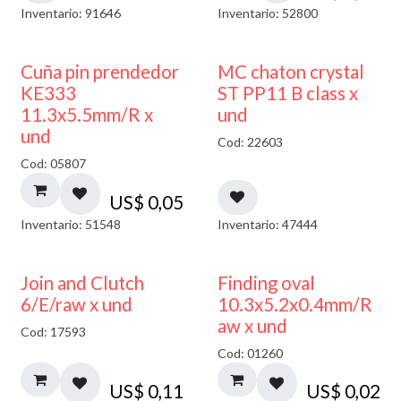
Inventario: 91646
Inventario: 52800
Cuña pin prendedor
MC chaton crystal
KE333
ST PP11 B class x
11.3x5.5mm/R x
und
und
Cod: 22603
Cod: 05807
US$
0,05
Inventario: 51548
Inventario: 47444
Join and Clutch
Finding oval
6/E/raw x und
10.3x5.2x0.4mm/R
aw x und
Cod: 17593
Cod: 01260
US$
0,11
US$
0,02