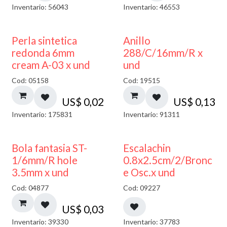
Inventario: 56043
Inventario: 46553
Perla sintetica
Anillo
redonda 6mm
288/C/16mm/R x
cream A-03 x und
und
Cod: 05158
Cod: 19515
US$
0,02
US$
0,13
Inventario: 175831
Inventario: 91311
Bola fantasia ST-
Escalachin
1/6mm/R hole
0.8x2.5cm/2/Bronc
3.5mm x und
e Osc.x und
Cod: 04877
Cod: 09227
US$
0,03
Inventario: 39330
Inventario: 37783