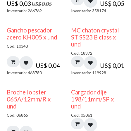
US$
0,03
US$
0,05
US$
0,05
Inventario: 266769
Inventario: 358174
Gancho pescador
MC chaton crystal
acero KH005 x und
ST SS23 B class x
und
Cod: 10343
Cod: 18372
US$
0,04
US$
0,01
Inventario: 468780
Inventario: 119928
50% DESCUENTO
Broche lobster
Cargador dije
065A/12mm/R x
198/11mm/SP x
und
und
Cod: 06865
Cod: 05061