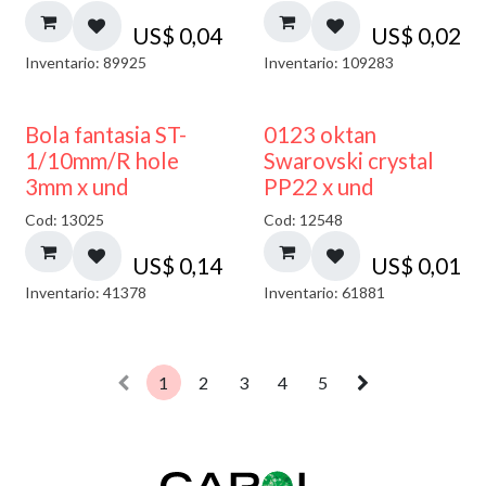
US$
0,04
US$
0,02
Inventario: 89925
Inventario: 109283
Bola fantasia ST-
0123 oktan
1/10mm/R hole
Swarovski crystal
3mm x und
PP22 x und
Cod: 13025
Cod: 12548
US$
0,14
US$
0,01
Inventario: 41378
Inventario: 61881
1
2
3
4
5