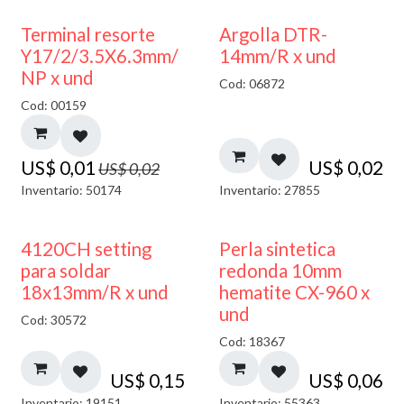
50% DESCUENTO
Terminal resorte
Argolla DTR-
Y17/2/3.5X6.3mm/
14mm/R x und
NP x und
Cod: 06872
Cod: 00159
US$
0,01
US$
0,02
US$
0,02
Inventario: 50174
Inventario: 27855
4120CH setting
Perla sintetica
para soldar
redonda 10mm
18x13mm/R x und
hematite CX-960 x
und
Cod: 30572
Cod: 18367
US$
0,15
US$
0,06
Inventario: 19151
Inventario: 55363