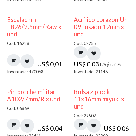
50% DESCUENTO
Escalachín
Acrilico corazon U-
LB26/2.5mm/Raw x
09 rosado 12mm x
und
und
Cod: 16288
Cod: 02255
US$
0,01
US$
0,03
US$
0,06
Inventario: 470068
Inventario: 21146
¡NUEVO!
Pin broche militar
Bolsa ziplock
A102/7mm/R x und
11x16mm miyuki x
und
Cod: 06869
Cod: 29502
US$
0,04
US$
0,06
Inventario: 28461
Inventario: 32300