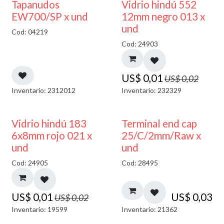
50% DESCUENTO
40% DESCUENTO
Tapanudos
Vidrio hindú 552
EW700/SP x und
12mm negro 013 x
und
Cod: 04219
Cod: 24903
US$
0,01
US$
0,02
Inventario: 2312012
Inventario: 232329
40% DESCUENTO
Vidrio hindú 183
Terminal end cap
6x8mm rojo 021 x
25/C/2mm/Raw x
und
und
Cod: 24905
Cod: 28495
US$
0,01
US$
0,03
US$
0,02
Inventario: 19599
Inventario: 21362