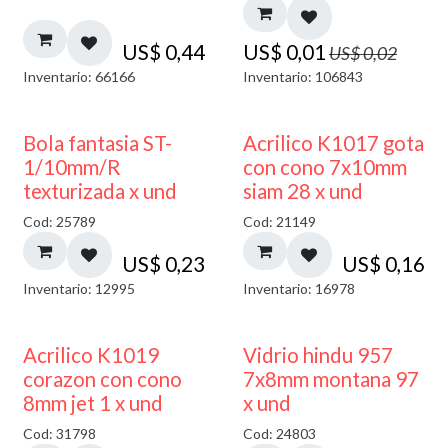
US$
0,44
US$
0,01
US$
0,02
Inventario: 66166
Inventario: 106843
Bola fantasia ST-
Acrilico K1017 gota
1/10mm/R
con cono 7x10mm
texturizada x und
siam 28 x und
Cod: 25789
Cod: 21149
US$
0,23
US$
0,16
Inventario: 12995
Inventario: 16978
40% DESCUENTO
Acrilico K1019
Vidrio hindu 957
corazon con cono
7x8mm montana 97
8mm jet 1 x und
x und
Cod: 31798
Cod: 24803