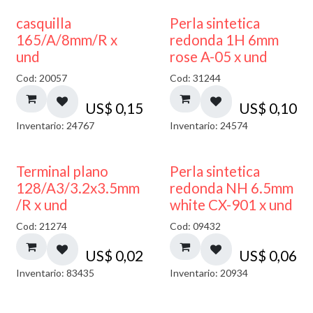
casquilla
Perla sintetica
165/A/8mm/R x
redonda 1H 6mm
und
rose A-05 x und
Cod: 20057
Cod: 31244
US$
0,15
US$
0,10
Inventario: 24767
Inventario: 24574
Terminal plano
Perla sintetica
128/A3/3.2x3.5mm
redonda NH 6.5mm
/R x und
white CX-901 x und
Cod: 21274
Cod: 09432
US$
0,02
US$
0,06
Inventario: 83435
Inventario: 20934