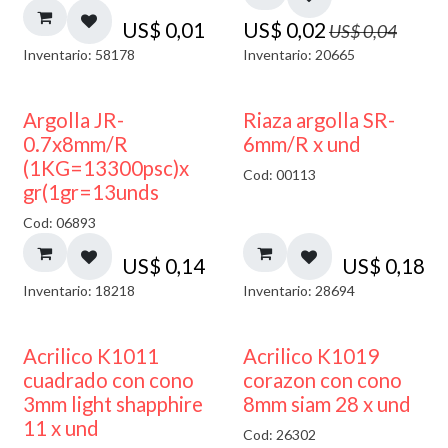
US$
0,01
US$
0,02
US$
0,04
Inventario: 58178
Inventario: 20665
Argolla JR-
Riaza argolla SR-
0.7x8mm/R
6mm/R x und
(1KG=13300psc)x
Cod: 00113
gr(1gr=13unds
Cod: 06893
US$
0,14
US$
0,18
Inventario: 18218
Inventario: 28694
50% DESCUENTO
Acrilico K1011
Acrilico K1019
cuadrado con cono
corazon con cono
3mm light shapphire
8mm siam 28 x und
11 x und
Cod: 26302