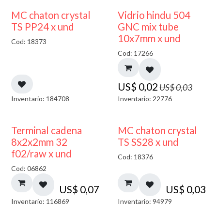
40% DESCUENTO
MC chaton crystal
Vidrio hindu 504
TS PP24 x und
GNC mix tube
10x7mm x und
Cod: 18373
Cod: 17266
US$
0,02
US$
0,03
Inventario: 184708
Inventario: 22776
Terminal cadena
MC chaton crystal
8x2x2mm 32
TS SS28 x und
f02/raw x und
Cod: 18376
Cod: 06862
US$
0,07
US$
0,03
Inventario: 116869
Inventario: 94979