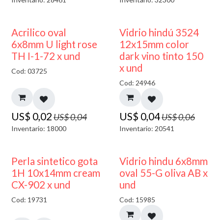
50% DESCUENTO
40% DESCUENTO
Acrilico oval
Vidrio hindú 3524
6x8mm U light rose
12x15mm color
TH I-1-72 x und
dark vino tinto 150
x und
Cod: 03725
Cod: 24946
US$
0,02
US$
0,04
US$
0,04
US$
0,06
Inventario: 18000
Inventario: 20541
50% DESCUENTO
Perla sintetico gota
Vidrio hindu 6x8mm
1H 10x14mm cream
oval 55-G oliva AB x
CX-902 x und
und
Cod: 19731
Cod: 15985