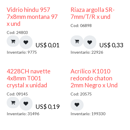
40% DESCUENTO
Vidrio hindu 957
Riaza argolla SR-
7x8mm montana 97
7mm/T/R x und
x und
Cod: 06898
Cod: 24803
US$
0,01
US$
0,33
Inventario: 9775
Inventario: 22926
50% DESCUENTO
4228CH navette
Acrílico K1010
4x8mm T001
redondo chaton
crystal x unidad
2mm Negro x Und
Cod: 09145
Cod: 20575
US$
0,19
Inventario: 31496
Inventario: 199330