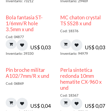
Inventario: 73212
Inventario: 29469
Bola fantasia ST-
MC chaton crystal
1/6mm/R hole
TS SS28 x und
3.5mm x und
Cod: 18376
Cod: 04877
US$
0,03
US$
0,03
Inventario: 39330
Inventario: 94979
Pin broche militar
Perla sintetica
A102/7mm/R x und
redonda 10mm
hematite CX-960 x
Cod: 06869
und
Cod: 18367
US$
0,04
US$
0,07