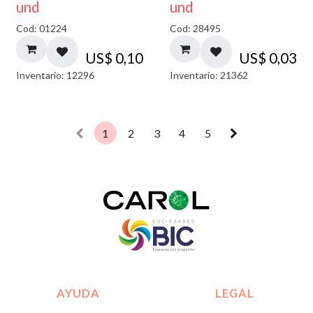
und
und
Cod: 01224
Cod: 28495
US$
0,10
US$
0,03
Inventario: 12296
Inventario: 21362
1
2
3
4
5
AYUDA
LEGAL