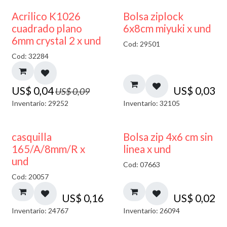
50% DESCUENTO
¡NUEVO!
Acrilico K1026
Bolsa ziplock
cuadrado plano
6x8cm miyuki x und
6mm crystal 2 x und
Cod: 29501
Cod: 32284
US$
0,04
US$
0,03
US$
0,09
Inventario: 29252
Inventario: 32105
casquilla
Bolsa zip 4x6 cm sin
165/A/8mm/R x
linea x und
und
Cod: 07663
Cod: 20057
US$
0,16
US$
0,02
Inventario: 24767
Inventario: 26094