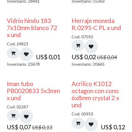
Inventario: 28461
Inventario: 55363
40% DESCUENTO
50% DESCUENTO
Vidrio hindu 183
Herraje moneda
7x10mm blanco 72
R.0295-C PL x und
x und
Cod: 07592
Cod: 24823
US$
0,01
US$
0,02
US$
0,04
Inventario: 23678
Inventario: 20665
50% DESCUENTO
Iman tubo
Acrilico K1012
PB0020833 5x3mm
octagon con cono
x und
6x8mm crystal 2 x
und
Cod: 02287
Cod: 03953
US$
0,07
US$
0,12
US$
0,13