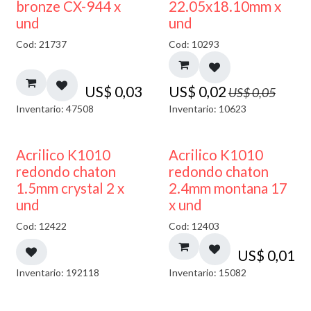
50% DESCUENTO
bronze CX-944 x
22.05x18.10mm x
und
und
Cod: 21737
Cod: 10293
US$
0,03
US$
0,02
US$
0,05
Inventario: 47508
Inventario: 10623
50% DESCUENTO
50% DESCUENTO
Acrilico K1010
Acrilico K1010
redondo chaton
redondo chaton
1.5mm crystal 2 x
2.4mm montana 17
und
x und
Cod: 12422
Cod: 12403
US$
0,01
Inventario: 192118
Inventario: 15082