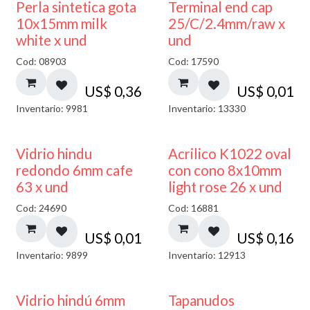
Perla sintetica gota
Terminal end cap
10x15mm milk
25/C/2.4mm/raw x
white x und
und
Cod: 08903
Cod: 17590
US$
0,36
US$
0,01
Inventario: 9981
Inventario: 13330
40% DESCUENTO
Vidrio hindu
Acrilico K1022 oval
redondo 6mm cafe
con cono 8x10mm
63 x und
light rose 26 x und
Cod: 24690
Cod: 16881
US$
0,01
US$
0,16
Inventario: 9899
Inventario: 12913
Vidrio hindú 6mm
Tapanudos