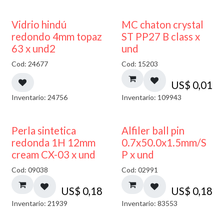
40% DESCUENTO
Vidrio hindú
MC chaton crystal
redondo 4mm topaz
ST PP27 B class x
63 x und2
und
Cod: 24677
Cod: 15203
US$
0,01
Inventario: 24756
Inventario: 109943
Perla sintetica
Alfiler ball pin
redonda 1H 12mm
0.7x50.0x1.5mm/S
cream CX-03 x und
P x und
Cod: 09038
Cod: 02991
US$
0,18
US$
0,18
Inventario: 21939
Inventario: 83553