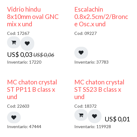
50% DESCUENTO
Vidrio hindu
Escalachin
8x10mm oval GNC
0.8x2.5cm/2/Bronc
mix x und
e Osc.x und
Cod: 17267
Cod: 09227
US$
0,03
US$
0,06
Inventario: 17220
Inventario: 37783
MC chaton crystal
MC chaton crystal
ST PP11 B class x
ST SS23 B class x
und
und
Cod: 22603
Cod: 18372
US$
0,01
Inventario: 47444
Inventario: 119928