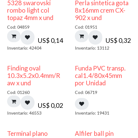
5328 swarovski
Perla sintetica gota
rombo light col
8x16mm crem CX-
topaz 4mm x und
902 x und
Cod: 04859
Cod: 01951
US$
0,14
US$
0,32
Inventario: 42404
Inventario: 13112
Finding oval
Funda PVC transp.
10.3x5.2x0.4mm/R
cal1.4/80x45mm
aw x und
por Unidad
Cod: 01260
Cod: 06719
US$
0,02
Inventario: 46553
Inventario: 19431
Terminal plano
Alfiler ball pin