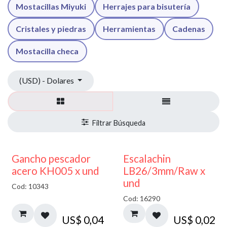
Mostacillas Miyuki
Herrajes para bisutería
Cristales y piedras
Herramientas
Cadenas
Mostacilla checa
(USD) - Dolares
Gancho pescador
Escalachin
acero KH005 x und
LB26/3mm/Raw x
und
Cod: 10343
Cod: 16290
US$
0,04
US$
0,02