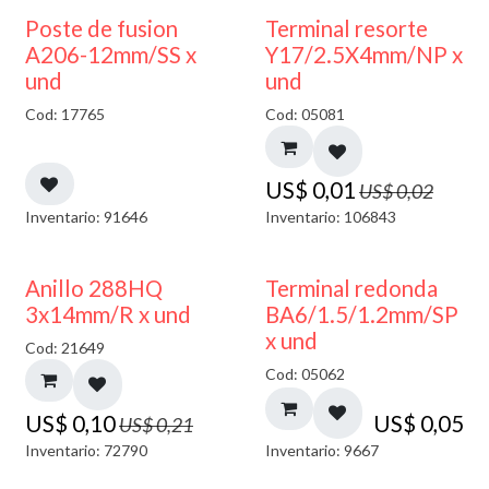
50% DESCUENTO
Poste de fusion
Terminal resorte
A206-12mm/SS x
Y17/2.5X4mm/NP x
und
und
Cod: 17765
Cod: 05081
US$
0,01
US$
0,02
Inventario: 91646
Inventario: 106843
50% DESCUENTO
Anillo 288HQ
Terminal redonda
3x14mm/R x und
BA6/1.5/1.2mm/SP
x und
Cod: 21649
Cod: 05062
US$
0,10
US$
0,05
US$
0,21
Inventario: 72790
Inventario: 9667