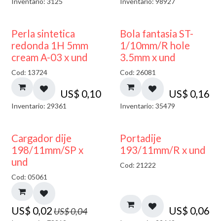
Inventario: 3125
Inventario: 98927
Perla sintetica
Bola fantasia ST-
redonda 1H 5mm
1/10mm/R hole
cream A-03 x und
3.5mm x und
Cod: 13724
Cod: 26081
US$
0,10
US$
0,16
Inventario: 29361
Inventario: 35479
50% DESCUENTO
Cargador dije
Portadije
198/11mm/SP x
193/11mm/R x und
und
Cod: 21222
Cod: 05061
US$
0,02
US$
0,06
US$
0,04