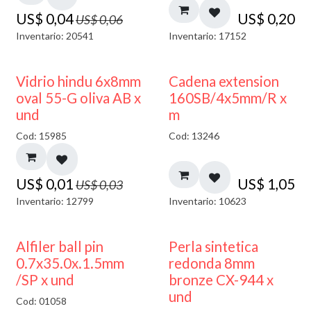
US$
0,04
US$
0,20
US$
0,06
Inventario: 20541
Inventario: 17152
50% DESCUENTO
Vidrio hindu 6x8mm
Cadena extension
oval 55-G oliva AB x
160SB/4x5mm/R x
und
m
Cod: 15985
Cod: 13246
US$
0,01
US$
1,05
US$
0,03
Inventario: 12799
Inventario: 10623
Alfiler ball pin
Perla sintetica
0.7x35.0x.1.5mm
redonda 8mm
/SP x und
bronze CX-944 x
und
Cod: 01058