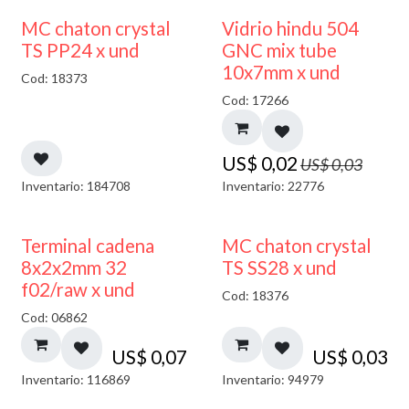
40% DESCUENTO
MC chaton crystal
Vidrio hindu 504
TS PP24 x und
GNC mix tube
10x7mm x und
Cod: 18373
Cod: 17266
US$
0,02
US$
0,03
Inventario: 184708
Inventario: 22776
Terminal cadena
MC chaton crystal
8x2x2mm 32
TS SS28 x und
f02/raw x und
Cod: 18376
Cod: 06862
US$
0,07
US$
0,03
Inventario: 116869
Inventario: 94979