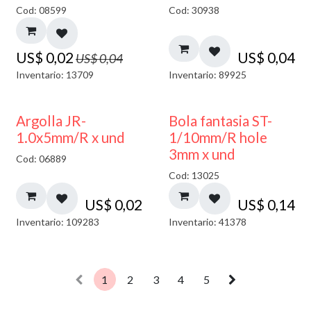
50% DESCUENTO
Cod: 08599
Cod: 30938
US$
0,02
US$
0,04
US$
0,04
Inventario: 13709
Inventario: 89925
Argolla JR-
Bola fantasia ST-
1.0x5mm/R x und
1/10mm/R hole
3mm x und
Cod: 06889
Cod: 13025
US$
0,02
US$
0,14
Inventario: 109283
Inventario: 41378
1
2
3
4
5