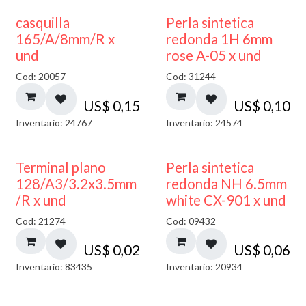
casquilla
Perla sintetica
165/A/8mm/R x
redonda 1H 6mm
und
rose A-05 x und
Cod: 20057
Cod: 31244
US$
0,15
US$
0,10
Inventario: 24767
Inventario: 24574
Terminal plano
Perla sintetica
128/A3/3.2x3.5mm
redonda NH 6.5mm
/R x und
white CX-901 x und
Cod: 21274
Cod: 09432
US$
0,02
US$
0,06
Inventario: 83435
Inventario: 20934