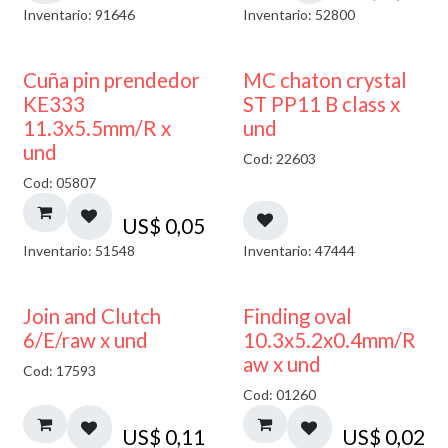
Inventario: 91646
Inventario: 52800
Cuña pin prendedor
MC chaton crystal
KE333
ST PP11 B class x
11.3x5.5mm/R x
und
und
Cod: 22603
Cod: 05807
US$
0,05
Inventario: 51548
Inventario: 47444
Join and Clutch
Finding oval
6/E/raw x und
10.3x5.2x0.4mm/R
aw x und
Cod: 17593
Cod: 01260
US$
0,11
US$
0,02