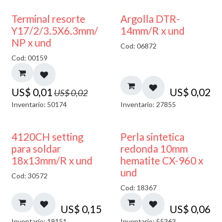
50% DESCUENTO
Terminal resorte
Argolla DTR-
Y17/2/3.5X6.3mm/
14mm/R x und
NP x und
Cod: 06872
Cod: 00159
US$
0,01
US$
0,02
US$
0,02
Inventario: 50174
Inventario: 27855
4120CH setting
Perla sintetica
para soldar
redonda 10mm
18x13mm/R x und
hematite CX-960 x
und
Cod: 30572
Cod: 18367
US$
0,15
US$
0,06
Inventario: 19151
Inventario: 55363