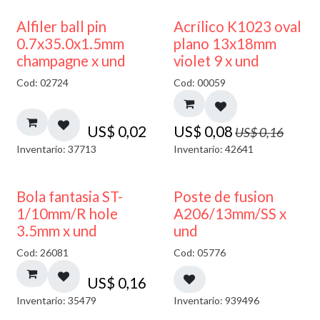
50% DESCUENTO
Alfiler ball pin
Acrílico K1023 oval
0.7x35.0x1.5mm
plano 13x18mm
champagne x und
violet 9 x und
Cod: 02724
Cod: 00059
US$
0,02
US$
0,08
US$
0,16
Inventario: 37713
Inventario: 42641
Bola fantasia ST-
Poste de fusion
1/10mm/R hole
A206/13mm/SS x
3.5mm x und
und
Cod: 26081
Cod: 05776
US$
0,16
Inventario: 35479
Inventario: 939496