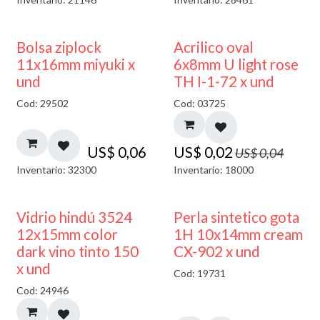
¡NUEVO!
50% DESCUENTO
Bolsa ziplock
Acrilico oval
11x16mm miyuki x
6x8mm U light rose
und
TH I-1-72 x und
Cod: 29502
Cod: 03725
US$
0,06
US$
0,02
US$
0,04
Inventario: 32300
Inventario: 18000
40% DESCUENTO
Vidrio hindú 3524
Perla sintetico gota
12x15mm color
1H 10x14mm cream
dark vino tinto 150
CX-902 x und
x und
Cod: 19731
Cod: 24946