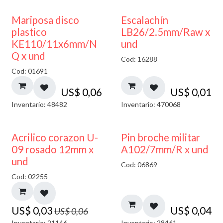
Mariposa disco
Escalachín
plastico
LB26/2.5mm/Raw x
KE110/11x6mm/N
und
Q x und
Cod: 16288
Cod: 01691
US$
0,06
US$
0,01
Inventario: 48482
Inventario: 470068
50% DESCUENTO
Acrilico corazon U-
Pin broche militar
09 rosado 12mm x
A102/7mm/R x und
und
Cod: 06869
Cod: 02255
US$
0,03
US$
0,04
US$
0,06
Inventario: 21146
Inventario: 28461