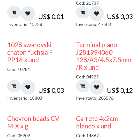
Cod: 21737
US$
0,01
US$
0,03
Inventario: 13728
Inventario: 47508
1028 swarovski
Terminal plano
chaton fuchsia F
J281994060
PP16 x und
128/A3/4.5x7.5mm
/R x und
Cod: 10284
Cod: 04925
US$
0,03
US$
0,12
Inventario: 18803
Inventario: 205576
50% DESCUENTO
Chevron beads CV
Carrete 4x2cm
MIX x g
blanco x und
Cod: 05909
Cod: 14867