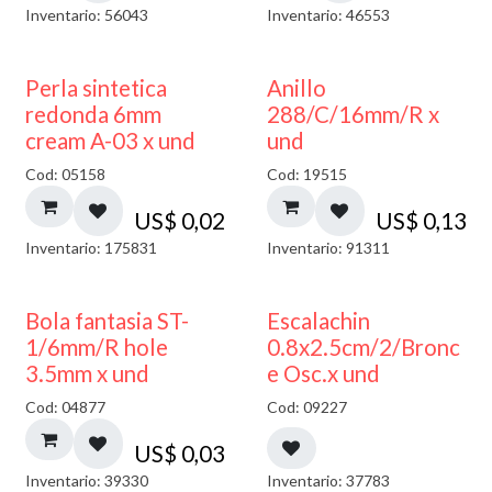
Inventario: 56043
Inventario: 46553
Perla sintetica
Anillo
redonda 6mm
288/C/16mm/R x
cream A-03 x und
und
Cod: 05158
Cod: 19515
US$
0,02
US$
0,13
Inventario: 175831
Inventario: 91311
Bola fantasia ST-
Escalachin
1/6mm/R hole
0.8x2.5cm/2/Bronc
3.5mm x und
e Osc.x und
Cod: 04877
Cod: 09227
US$
0,03
Inventario: 39330
Inventario: 37783