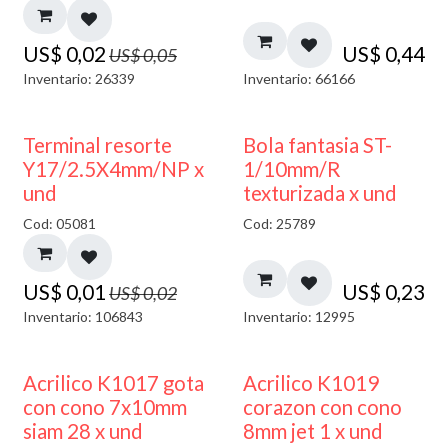
US$
0,02
US$
0,44
US$
0,05
Inventario: 26339
Inventario: 66166
50% DESCUENTO
Terminal resorte
Bola fantasia ST-
Y17/2.5X4mm/NP x
1/10mm/R
und
texturizada x und
Cod: 05081
Cod: 25789
US$
0,01
US$
0,23
US$
0,02
Inventario: 106843
Inventario: 12995
Acrilico K1017 gota
Acrilico K1019
con cono 7x10mm
corazon con cono
siam 28 x und
8mm jet 1 x und