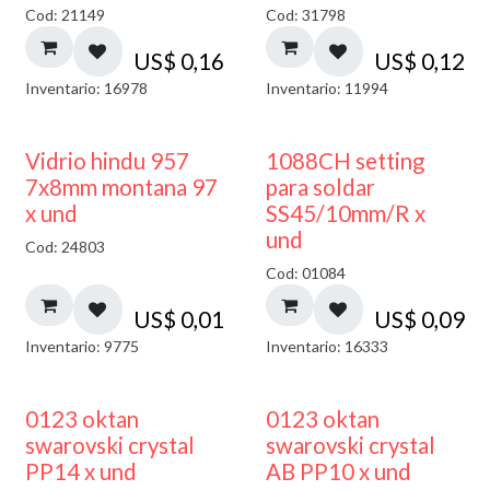
Cod: 21149
Cod: 31798
US$
0,16
US$
0,12
Inventario: 16978
Inventario: 11994
40% DESCUENTO
Vidrio hindu 957
1088CH setting
7x8mm montana 97
para soldar
x und
SS45/10mm/R x
und
Cod: 24803
Cod: 01084
US$
0,01
US$
0,09
Inventario: 9775
Inventario: 16333
0123 oktan
0123 oktan
swarovski crystal
swarovski crystal
PP14 x und
AB PP10 x und