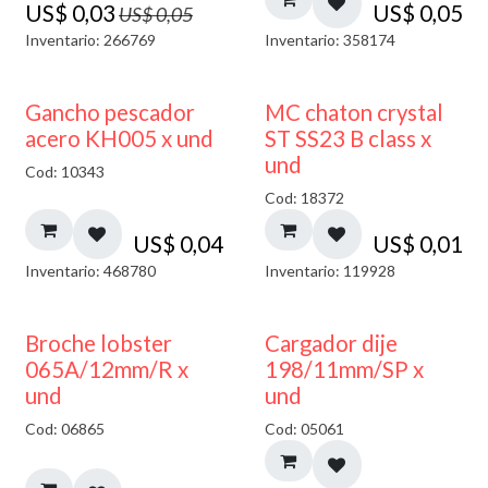
US$
0,03
US$
0,05
US$
0,05
Inventario: 266769
Inventario: 358174
Gancho pescador
MC chaton crystal
acero KH005 x und
ST SS23 B class x
und
Cod: 10343
Cod: 18372
US$
0,04
US$
0,01
Inventario: 468780
Inventario: 119928
50% DESCUENTO
Broche lobster
Cargador dije
065A/12mm/R x
198/11mm/SP x
und
und
Cod: 06865
Cod: 05061