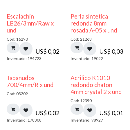
Escalachin
Perla sintetica
LB26/3mm/Raw x
redonda 8mm
und
rosada A-05 x und
Cod: 16290
Cod: 21263
US$
0,02
US$
0,03
Inventario: 194723
Inventario: 19022
50% DESCUENTO
Tapanudos
Acrilico K1010
700/4mm/R x und
redondo chaton
4mm crystal 2 x und
Cod: 03209
Cod: 12390
US$
0,02
US$
0,01
Inventario: 178308
Inventario: 98927