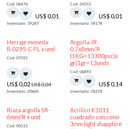
Cod: 06476
Cod: 24553
US$
0,01
US$
0,01
Inventario: 39287
Inventario: 58178
50% DESCUENTO
Herraje moneda
Argolla JR-
R.0295-C PL x und
0.7x8mm/R
(1KG=13300psc)x
Cod: 07592
gr(1gr=13unds
Cod: 06893
US$
0,02
US$
0,14
US$
0,04
Inventario: 20665
Inventario: 18218
50% DESCUENTO
Riaza argolla SR-
Acrilico K1011
6mm/R x und
cuadrado con cono
3mm light shapphire
Cod: 00113