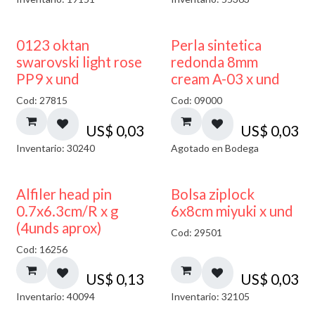
AGOTADO
0123 oktan
Perla sintetica
swarovski light rose
redonda 8mm
PP9 x und
cream A-03 x und
Cod: 27815
Cod: 09000
US$
0,03
US$
0,03
Inventario: 30240
Agotado en Bodega
¡NUEVO!
Alfiler head pin
Bolsa ziplock
0.7x6.3cm/R x g
6x8cm miyuki x und
(4unds aprox)
Cod: 29501
Cod: 16256
US$
0,13
US$
0,03
Inventario: 40094
Inventario: 32105