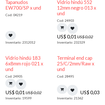
50% DESCUENTO
40% DESCUENTO
Tapanudos
Vidrio hindú 552
EW700/SP x und
12mm negro 013 x
und
Cod: 04219
Cod: 24903
US$
0,01
US$
0,02
Inventario: 2312012
Inventario: 232329
40% DESCUENTO
Vidrio hindú 183
Terminal end cap
6x8mm rojo 021 x
25/C/2mm/Raw x
und
und
Cod: 24905
Cod: 28495
US$
0,01
US$
0,03
US$
0,02
Inventario: 19599
Inventario: 21362