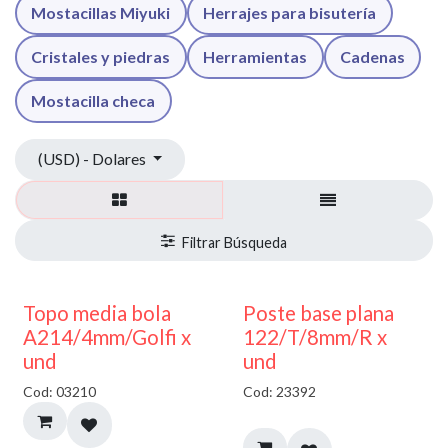
Mostacillas Miyuki
Herrajes para bisutería
Cristales y piedras
Herramientas
Cadenas
Mostacilla checa
(USD) - Dolares
40% DESCUENTO
Topo media bola
Poste base plana
A214/4mm/Golfi x
122/T/8mm/R x
und
und
Cod: 03210
Cod: 23392