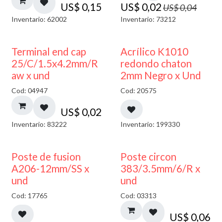
US$
0,15
US$
0,02
US$
0,04
Inventario: 62002
Inventario: 73212
50% DESCUENTO
Terminal end cap
Acrílico K1010
25/C/1.5x4.2mm/R
redondo chaton
aw x und
2mm Negro x Und
Cod: 04947
Cod: 20575
US$
0,02
Inventario: 83222
Inventario: 199330
Poste de fusion
Poste circon
A206-12mm/SS x
383/3.5mm/6/R x
und
und
Cod: 17765
Cod: 03313
US$
0,06