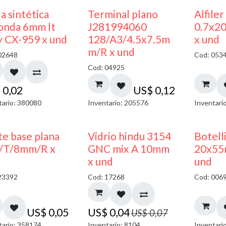
a sintética
Terminal plano
Alfiler
onda 6mm lt
J281994060
0.7x2
y CX-959 x und
128/A3/4.5x7.5m
x und
m/R x und
02648
Cod: 053
Cod: 04925
$
0,02
US$
0,12
tario: 380080
Inventario: 205576
Inventari
40% DESCUENTO
te base plana
Vidrio hindu 3154
Botelli
/T/8mm/R x
GNC mix A 10mm
20x55
x und
und
23392
Cod: 17268
Cod: 006
US$
0,05
US$
0,04
US$
0,07
tario: 358174
Inventario: 8104
Inventari