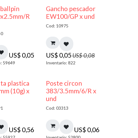
40% DESCUENTO
 ballpin
Gancho pescador
0x2.5mm/R
EW100/GP x und
Cod: 10975
40
US$
0,05
US$
0,05
US$
0,08
o: 59649
Inventario: 822
ta plastica
Poste circon
mm (10g) x
383/3.5mm/6/R x
und
91
Cod: 03313
US$
0,56
US$
0,06
o: 55927
Inventario: 52800