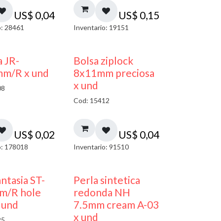
US$
0,04
US$
0,15
o: 28461
Inventario: 19151
¡NUEVO!
a JR-
Bolsa ziplock
mm/R x und
8x11mm preciosa
x und
08
Cod: 15412
US$
0,02
US$
0,04
o: 178018
Inventario: 91510
antasia ST-
Perla sintetica
m/R hole
redonda NH
 und
7.5mm cream A-03
x und
25