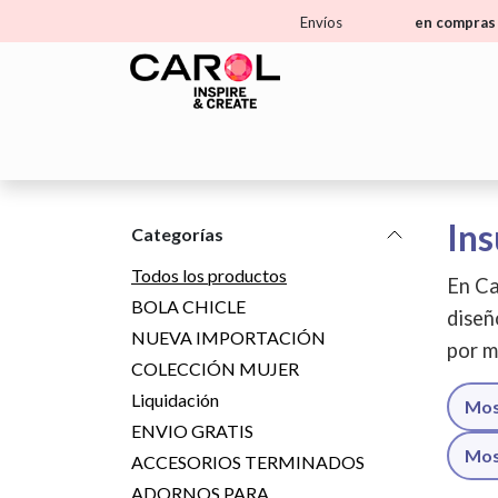
Ir al contenido
Envíos
en compras 
Home
Tienda
Aprende
Ma
Ins
Categorías
Todos los productos
En Ca
BOLA CHICLE
diseñ
NUEVA IMPORTACIÓN
por m
COLECCIÓN MUJER
Liquidación
Mos
ENVIO GRATIS
Mos
ACCESORIOS TERMINADOS
ADORNOS PARA