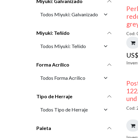
Miyuki: Galvanizado
Perl
red
gre
Miyuki: Teñido
Cod: 
US
Inven
Forma Acrílico
Pos
122
Tipo de Herraje
und
Cod: 
Paleta
Inven