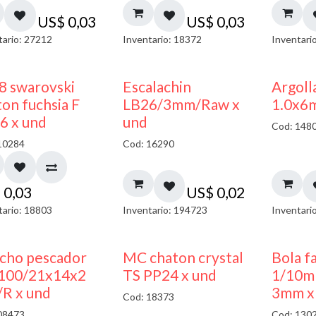
US$
0,03
US$
0,03
tario: 27212
Inventario: 18372
Inventari
8 swarovski
Escalachin
Argoll
on fuchsia F
LB26/3mm/Raw x
1.0x6
6 x und
und
Cod: 148
10284
Cod: 16290
$
0,03
US$
0,02
tario: 18803
Inventario: 194723
Inventari
cho pescador
MC chaton crystal
Bola f
00/21x14x2
TS PP24 x und
1/10m
R x und
3mm x
Cod: 18373
08473
Cod: 130