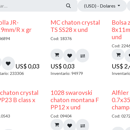
(USD) - Dolares
lla JR-
MC chaton crystal
Bolsa 
x9mm/R x gr
TS SS28 x und
8x11m
und
06894
Cod: 18376
Cod: 224
US$
0,03
US$
0,03
US$
2
tario: 233306
Inventario: 94979
Inventari
chaton crystal
1028 swarovski
Alfiler
P23 B class x
chaton montana F
0.7x3
PP12 x und
champ
10543
Cod: 09404
Cod: 027