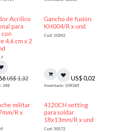
50% DESCUENTO
dor Acrílico
Gancho de fusión
nal para
KH004/R x und
s con
Cod: 10342
e 4.6 cm x 2
nd
47
,66
US$
0,02
US$
1,32
o: 348
Inventario: 509369
oche militar
4120CH setting
7mm/R x
para soldar
18x13mm/R x und
69
Cod: 30572