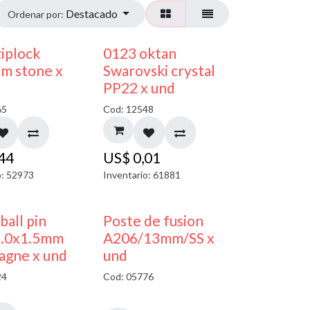
Destacado
Ordenar por:
¡NUEVO!
ziplock
0123 oktan
m stone x
Swarovski crystal
PP22 x und
65
Cod: 12548
,44
US$
0,01
o: 52973
Inventario: 61881
 ball pin
Poste de fusion
5.0x1.5mm
A206/13mm/SS x
agne x und
und
24
Cod: 05776