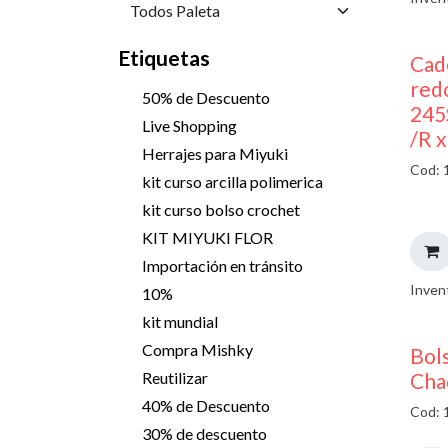
Etiquetas
Cad
red
50% de Descuento
245
Live Shopping
/R 
Herrajes para Miyuki
Cod: 
kit curso arcilla polimerica
kit curso bolso crochet
KIT MIYUKI FLOR
Importación en tránsito
Inven
10%
kit mundial
Compra Mishky
Bols
Cha
Reutilizar
40% de Descuento
Cod: 
30% de descuento