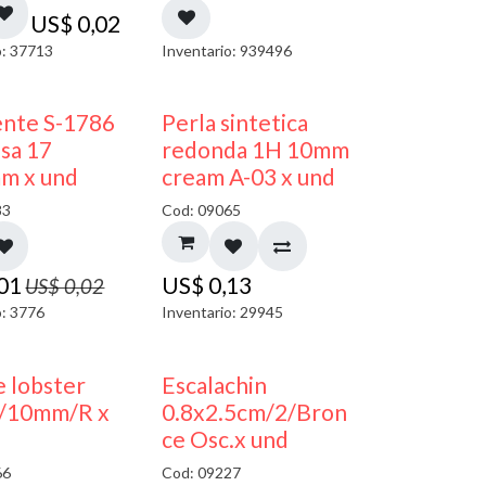
US$
0,02
o: 37713
Inventario: 939496
50% DESCUENTO
ente S-1786
Perla sintetica
sa 17
redonda 1H 10mm
m x und
cream A-03 x und
83
Cod: 09065
,01
US$
0,13
US$
0,02
o: 3776
Inventario: 29945
 lobster
Escalachin
/10mm/R x
0.8x2.5cm/2/Bron
ce Osc.x und
66
Cod: 09227