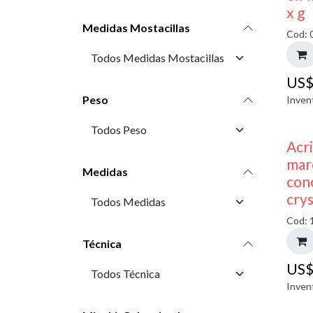
x g
Medidas Mostacillas
Cod: 
US
Peso
Inven
Acr
mar
Medidas
con
crys
Cod: 
Técnica
US
Inven