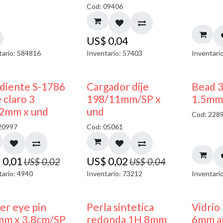
Cod: 09406
US$
0,04
tario: 584816
Inventario: 57403
Inventari
50% DESCUENTO
50% DESCUENTO
diente S-1786
Cargador dije
Bead 
 claro 3
198/11mm/SP x
1.5mm
2mm x und
und
Cod: 228
20997
Cod: 05061
$
0,01
US$
0,02
US$
0,02
US$
0,04
tario: 4940
Inventario: 73212
Inventari
ler eye pin
Perla sintetica
Vidrio
mm x 3.8cm/SP
redonda 1H 8mm
6mm am