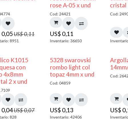
50% DESCUENTO
rose A-05 x und
cristal
04774
Cod: 24421
Cod: 249
$
0,05
US$
0,11
US$
0,11
tario: 8951
Inventario: 36650
Inventari
50% DESCUENTO
ilico K1015
5328 swarovski
Argoll
quesa con
rombo light col
14mm/g
o 4x8mm
topaz 4mm x und
Cod: 264
tal 2 x und
Cod: 04859
17109
$
0,04
US$
0,13
US$
0
US$
0,07
tario: 828
Inventario: 42406
Inventari