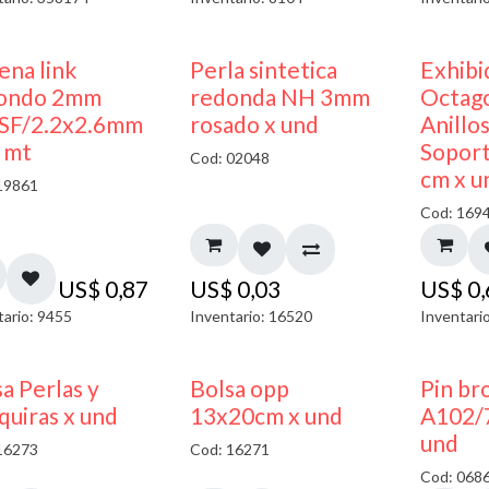
ena link
Perla sintetica
Exhibi
ondo 2mm
redonda NH 3mm
Octago
SF/2.2x2.6mm
rosado x und
Anillo
x mt
Soport
Cod: 02048
cm x u
19861
Cod: 169
US$
0,87
US$
0,03
US$
0
tario: 9455
Inventario: 16520
Inventari
a Perlas y
Bolsa opp
Pin br
quiras x und
13x20cm x und
A102/
und
16273
Cod: 16271
Cod: 068