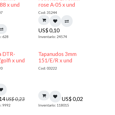
 88 x und
rose A-05 x und
07
Cod: 31244
US$
0,10
o: 628
Inventario: 24574
40% DESCUENTO
a DTR-
Tapanudos 3mm
olfi x und
151/E/R x und
20
Cod: 03222
,14
US$
0,02
US$
0,23
o: 9992
Inventario: 118015