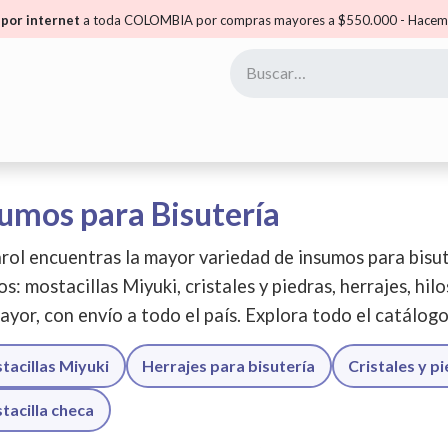
por internet
a toda COLOMBIA por compras mayores a $550.000 - Hacemo
yoristas
Puntos Carol
Mis Puntos
Comunidad
umos para Bisutería
rol encuentras la mayor variedad de insumos para bisut
os: mostacillas Miyuki, cristales y piedras, herrajes, hil
ayor, con envío a todo el país. Explora todo el catálog
tacillas Miyuki
Herrajes para bisutería
Cristales y p
tacilla checa