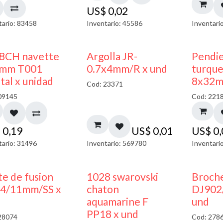
US$
0,02
tario: 83458
Inventario: 45586
Inventari
8CH navette
Argolla JR-
Pendi
mm T001
0.7x4mm/R x und
turque
tal x unidad
8x32m
Cod: 23371
09145
Cod: 221
$
0,19
US$
0,01
US$
0
tario: 31496
Inventario: 569780
Inventari
te de fusion
1028 swarovski
Broche
4/11mm/SS x
chaton
DJ902
aquamarine F
und
PP18 x und
28074
Cod: 278