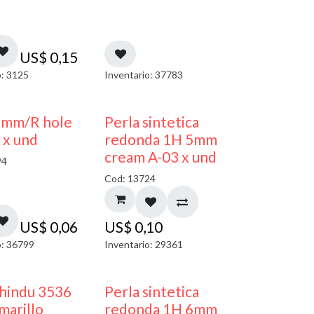
US$
0,15
o: 3125
Inventario: 37783
3mm/R hole
Perla sintetica
 x und
redonda 1H 5mm
cream A-03 x und
94
Cod: 13724
US$
0,06
US$
0,10
o: 36799
Inventario: 29361
 hindu 3536
Perla sintetica
arillo
redonda 1H 6mm