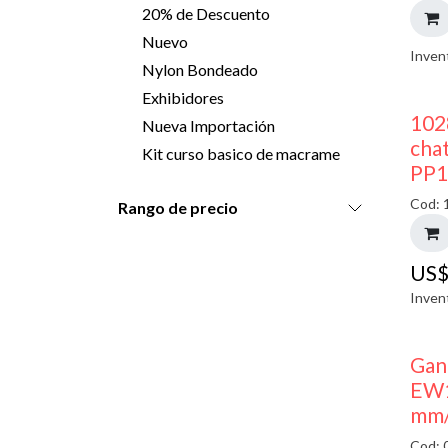
20% de Descuento
Nuevo
Inven
Nylon Bondeado
Exhibidores
102
Nueva Importación
chat
Kit curso basico de macrame
PP1
Cod: 
Rango de precio
US
Inven
Gan
EW1
mm/
Cod: 