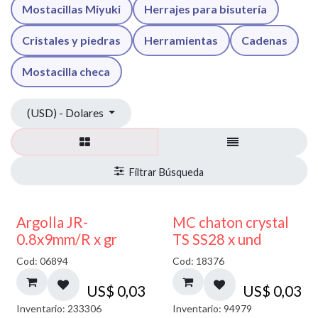
Mostacillas Miyuki
Herrajes para bisutería
Cristales y piedras
Herramientas
Cadenas
Mostacilla checa
(USD) - Dolares
Argolla JR-
MC chaton crystal
0.8x9mm/R x gr
TS SS28 x und
Cod: 06894
Cod: 18376
US$
0,03
US$
0,03
Inventario: 233306
Inventario: 94979