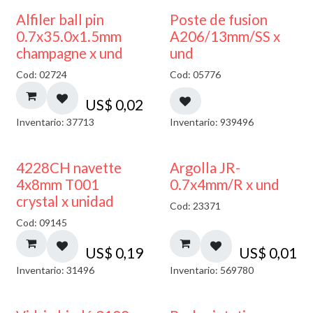
Alfiler ball pin
Poste de fusion
0.7x35.0x1.5mm
A206/13mm/SS x
champagne x und
und
Cod: 02724
Cod: 05776
US$
0,02
Inventario: 37713
Inventario: 939496
4228CH navette
Argolla JR-
4x8mm T001
0.7x4mm/R x und
crystal x unidad
Cod: 23371
Cod: 09145
US$
0,19
US$
0,01
Inventario: 31496
Inventario: 569780