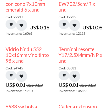
con cono 7x10mm
EW702/5cm/R x
emerald 6 x und
und
Cod: 29917
Cod: 12235
US$
0,16
US$
0,06
Inventario: 16069
Inventario: 12118
40% DESCUENTO
50% DESCUENTO
Vidrio hindu 552
Terminal resorte
10x16mm vino tinto
Y17/2.5X4mm/NP x
98 x und
und
Cod: 24945
Cod: 05081
US$
0,01
US$
0,01
US$
0,02
US$
0,02
Inventario: 14980
Inventario: 106843
6988 sw bolsa
Cadena extension