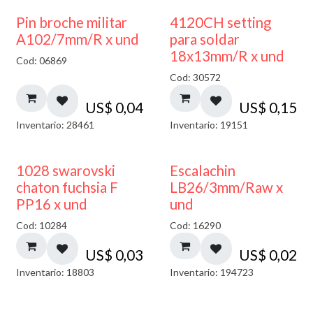
Pin broche militar
4120CH setting
A102/7mm/R x und
para soldar
18x13mm/R x und
Cod: 06869
Cod: 30572
US$
0,04
US$
0,15
Inventario: 28461
Inventario: 19151
1028 swarovski
Escalachin
chaton fuchsia F
LB26/3mm/Raw x
PP16 x und
und
Cod: 10284
Cod: 16290
US$
0,03
US$
0,02
Inventario: 18803
Inventario: 194723