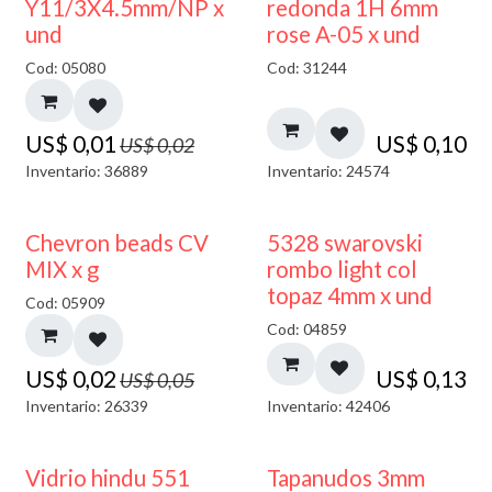
50% DESCUENTO
Y11/3X4.5mm/NP x
redonda 1H 6mm
und
rose A-05 x und
Cod: 05080
Cod: 31244
US$
0,01
US$
0,10
US$
0,02
Inventario: 36889
Inventario: 24574
50% DESCUENTO
Chevron beads CV
5328 swarovski
MIX x g
rombo light col
topaz 4mm x und
Cod: 05909
Cod: 04859
US$
0,02
US$
0,13
US$
0,05
Inventario: 26339
Inventario: 42406
Vidrio hindu 551
Tapanudos 3mm