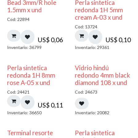
Bead 3mm/R hole
Perla sintetica
1.5mm x und
redonda 1H 5mm
cream A-03 x und
Cod: 22894
Cod: 13724
US$
0,06
US$
0,10
Inventario: 36799
Inventario: 29361
40% DESCUENTO
Perla sintetica
Vidrio hindú
redonda 1H 8mm
redondo 4mm black
rose A-05 x und
diamond 108 x und
Cod: 24421
Cod: 24673
US$
0,11
Inventario: 36650
Inventario: 20082
Terminal resorte
Perla sintetica