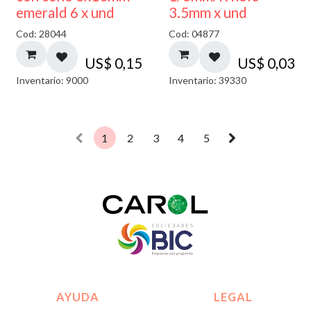
emerald 6 x und
3.5mm x und
Cod: 28044
Cod: 04877
US$
0,15
US$
0,03
Inventario: 9000
Inventario: 39330
1
2
3
4
5
AYUDA
LEGAL