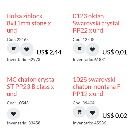
¡NUEVO!
Bolsa ziplock
0123 oktan
8x11mm stone x
Swarovski crystal
und
PP22 x und
Cod: 22465
Cod: 12548
US$
2,44
US$
0,01
Inventario: 52973
Inventario: 61881
MC chaton crystal
1028 swarovski
ST PP23 B class x
chaton montana F
und
PP12 x und
Cod: 10543
Cod: 09404
US$
0,02
Inventario: 83458
Inventario: 45586