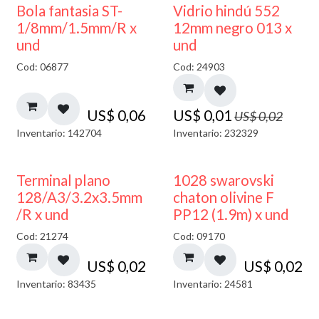
40% DESCUENTO
Bola fantasia ST-
Vidrio hindú 552
1/8mm/1.5mm/R x
12mm negro 013 x
und
und
Cod: 06877
Cod: 24903
US$
0,06
US$
0,01
US$
0,02
Inventario: 142704
Inventario: 232329
Terminal plano
1028 swarovski
128/A3/3.2x3.5mm
chaton olivine F
/R x und
PP12 (1.9m) x und
Cod: 21274
Cod: 09170
US$
0,02
US$
0,02
Inventario: 83435
Inventario: 24581