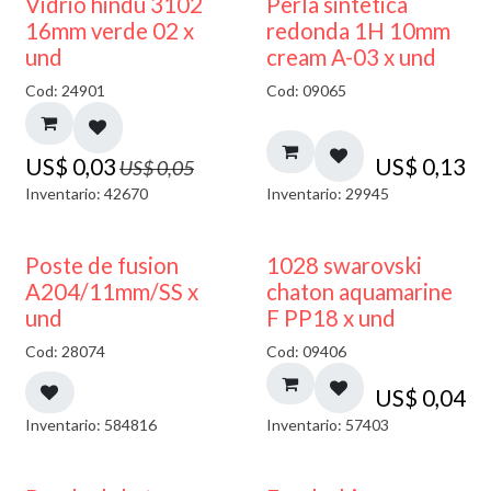
40% DESCUENTO
Vidrio hindú 3102
Perla sintetica
16mm verde 02 x
redonda 1H 10mm
und
cream A-03 x und
Cod: 24901
Cod: 09065
US$
0,03
US$
0,13
US$
0,05
Inventario: 42670
Inventario: 29945
Poste de fusion
1028 swarovski
A204/11mm/SS x
chaton aquamarine
und
F PP18 x und
Cod: 28074
Cod: 09406
US$
0,04
Inventario: 584816
Inventario: 57403