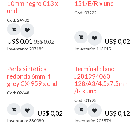
40% DESCUENTO
10mm negro 013 x
151/E/R x und
und
Cod: 03222
Cod: 24902
US$
0,01
US$
0,02
US$
0,02
Inventario: 207189
Inventario: 118015
Perla sintética
Terminal plano
redonda 6mm lt
J281994060
grey CX-959 x und
128/A3/4.5x7.5mm
/R x und
Cod: 02648
Cod: 04925
US$
0,02
US$
0,12
Inventario: 380080
Inventario: 205576