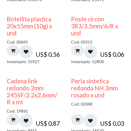
Botellita plastica
Poste circon
20x55mm (10g) x
383/3.5mm/6/R x
und
und
Cod: 00691
Cod: 03313
US$
0,56
US$
0,06
Inventario: 55927
Inventario: 52800
Cadena link
Perla sintetica
redondo 2mm
redonda NH 3mm
245SF/2.2x2.6mm/
rosado x und
R x mt
Cod: 02048
Cod: 19861
US$
0,87
US$
0,03
Inventario: 9455
Inventario: 16520