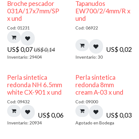
50% DESCUENTO
Broche pescador
Tapanudos
031A/17x7mm/SP
EW700/2/4mm/R x
x und
und
Cod: 01231
Cod: 06922
US$
0,07
US$
0,02
US$
0,14
Inventario: 29404
Inventario: 30
AGOTADO
Perla sintetica
Perla sintetica
redonda NH 6.5mm
redonda 8mm
white CX-901 x und
cream A-03 x und
Cod: 09432
Cod: 09000
US$
0,06
US$
0,03
Inventario: 20934
Agotado en Bodega