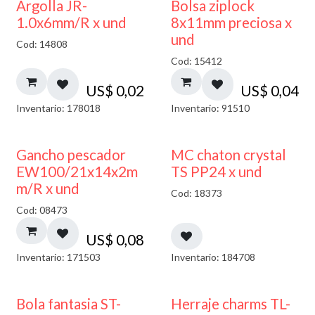
¡NUEVO!
Argolla JR-
Bolsa ziplock
1.0x6mm/R x und
8x11mm preciosa x
und
Cod: 14808
Cod: 15412
US$
0,02
US$
0,04
Inventario: 178018
Inventario: 91510
Gancho pescador
MC chaton crystal
EW100/21x14x2m
TS PP24 x und
m/R x und
Cod: 18373
Cod: 08473
US$
0,08
Inventario: 171503
Inventario: 184708
Bola fantasia ST-
Herraje charms TL-