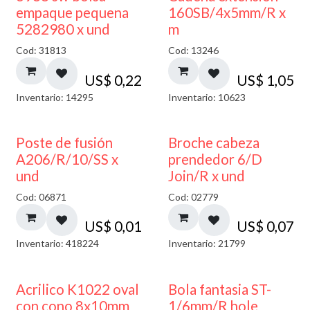
empaque pequena
160SB/4x5mm/R x
5282980 x und
m
Cod: 31813
Cod: 13246
US$
0,22
US$
1,05
Inventario: 14295
Inventario: 10623
Poste de fusión
Broche cabeza
A206/R/10/SS x
prendedor 6/D
und
Join/R x und
Cod: 06871
Cod: 02779
US$
0,01
US$
0,07
Inventario: 418224
Inventario: 21799
Acrilico K1022 oval
Bola fantasia ST-
con cono 8x10mm
1/6mm/R hole