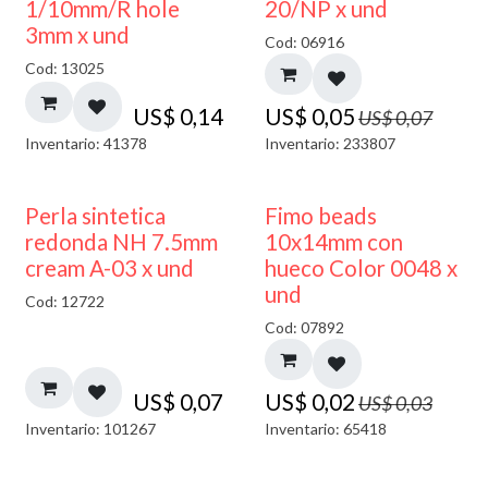
40% DESCUENTO
1/10mm/R hole
20/NP x und
3mm x und
Cod: 06916
Cod: 13025
US$
0,14
US$
0,05
US$
0,07
Inventario: 41378
Inventario: 233807
50% DESCUENTO
Perla sintetica
Fimo beads
redonda NH 7.5mm
10x14mm con
cream A-03 x und
hueco Color 0048 x
und
Cod: 12722
Cod: 07892
US$
0,07
US$
0,02
US$
0,03
Inventario: 101267
Inventario: 65418