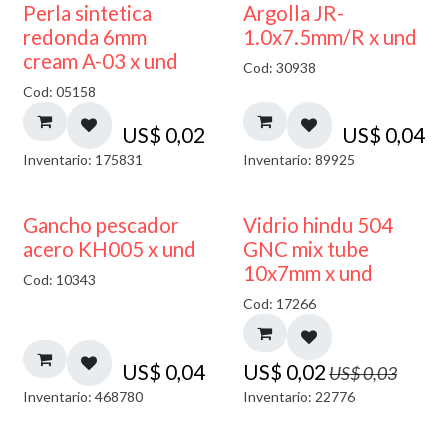
Perla sintetica
Argolla JR-
redonda 6mm
1.0x7.5mm/R x und
cream A-03 x und
Cod: 30938
Cod: 05158
US$
0,02
US$
0,04
Inventario: 175831
Inventario: 89925
40% DESCUENTO
Gancho pescador
Vidrio hindu 504
acero KH005 x und
GNC mix tube
10x7mm x und
Cod: 10343
Cod: 17266
US$
0,04
US$
0,02
US$
0,03
Inventario: 468780
Inventario: 22776