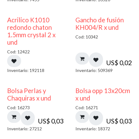
50% DESCUENTO
Acrilico K1010
Gancho de fusión
redondo chaton
KH004/R x und
1.5mm crystal 2 x
Cod: 10342
und
Cod: 12422
US$
0,02
Inventario: 192118
Inventario: 509369
Bolsa Perlas y
Bolsa opp 13x20cm
Chaquiras x und
x und
Cod: 16273
Cod: 16271
US$
0,03
US$
0,03
Inventario: 27212
Inventario: 18372