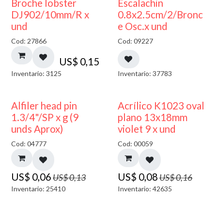
Broche lobster
Escalachin
DJ902/10mm/R x
0.8x2.5cm/2/Bronc
und
e Osc.x und
Cod: 27866
Cod: 09227
US$
0,15
Inventario: 3125
Inventario: 37783
50% DESCUENTO
50% DESCUENTO
Alfiler head pin
Acrílico K1023 oval
1.3/4"/SP x g (9
plano 13x18mm
unds Aprox)
violet 9 x und
Cod: 04777
Cod: 00059
US$
0,06
US$
0,08
US$
0,13
US$
0,16
Inventario: 25410
Inventario: 42635