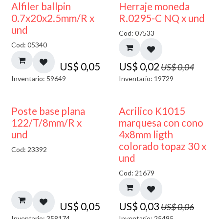
50% DESCUENTO
Alfiler ballpin
Herraje moneda
0.7x20x2.5mm/R x
R.0295-C NQ x und
und
Cod: 07533
Cod: 05340
US$
0,05
US$
0,02
US$
0,04
Inventario: 59649
Inventario: 19729
50% DESCUENTO
Poste base plana
Acrilico K1015
122/T/8mm/R x
marquesa con cono
und
4x8mm ligth
colorado topaz 30 x
Cod: 23392
und
Cod: 21679
US$
0,05
US$
0,03
US$
0,06
Inventario: 358174
Inventario: 25495