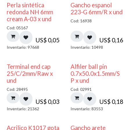
Perla sintética
Gancho espanol
redonda NH 6mm
223-G 6mm/R x und
cream A-03 x und
Cod: 16938
Cod: 05167
US$
0,05
US$
0,16
Inventario: 97668
Inventario: 10498
Terminal end cap
Alfiler ball pin
25/C/2mm/Raw x
0.7x50.0x1.5mm/S
und
P x und
Cod: 28495
Cod: 02991
US$
0,03
US$
0,18
Inventario: 21362
Inventario: 83553
Acrilico K1017 gota
Gancho arete