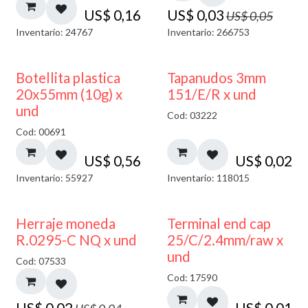
US$
0,16
US$
0,03
US$
0,05
Inventario: 24767
Inventario: 266753
Botellita plastica
Tapanudos 3mm
20x55mm (10g) x
151/E/R x und
und
Cod: 03222
Cod: 00691
US$
0,56
US$
0,02
Inventario: 55927
Inventario: 118015
50% DESCUENTO
Herraje moneda
Terminal end cap
R.0295-C NQ x und
25/C/2.4mm/raw x
und
Cod: 07533
Cod: 17590
US$
0,02
US$
0,01