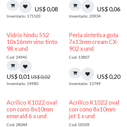
US$
0,08
US$
0,06
Inventario: 171503
Inventario: 20934
40% DESCUENTO
Vidrio hindu 552
Perla sintetica gota
10x16mm vino tinto
7x13mm cream CX-
98 x und
902 x und
Cod: 24945
Cod: 13807
US$
0,01
US$
0,20
US$
0,02
Inventario: 14980
Inventario: 13749
Acrilico K1022 oval
Acrilico K1022 oval
con cono 8x10mm
con cono 8x10mm
emerald 6 x und
jet 1 x und
Cod: 28044
Cod: 03509