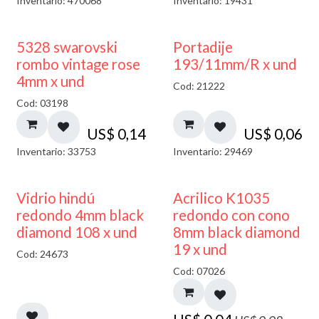
Inventario: 470068
Inventario: 19431
5328 swarovski
Portadije
rombo vintage rose
193/11mm/R x und
4mm x und
Cod: 21222
Cod: 03198
US$
0,14
US$
0,06
Inventario: 33753
Inventario: 29469
40% DESCUENTO
50% DESCUENTO
Vidrio hindú
Acrilico K1035
redondo 4mm black
redondo con cono
diamond 108 x und
8mm black diamond
19 x und
Cod: 24673
Cod: 07026