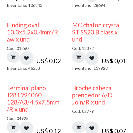
Inventario: 106843
Inventario: 28694
Finding oval
MC chaton crystal
10.3x5.2x0.4mm/R
ST SS23 B class x
aw x und
und
Cod: 01260
Cod: 18372
US$
0,02
US$
0,01
Inventario: 46553
Inventario: 119928
Terminal plano
Broche cabeza
J281994060
prendedor 6/D
128/A3/4.5x7.5mm
Join/R x und
/R x und
Cod: 02779
Cod: 04925
US$
0,12
US$
0,07