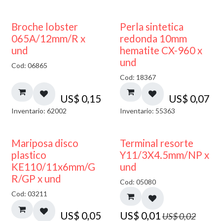
Broche lobster
Perla sintetica
065A/12mm/R x
redonda 10mm
und
hematite CX-960 x
und
Cod: 06865
Cod: 18367
US$
0,15
US$
0,07
Inventario: 62002
Inventario: 55363
50% DESCUENTO
Mariposa disco
Terminal resorte
plastico
Y11/3X4.5mm/NP x
KE110/11x6mm/G
und
R/GP x und
Cod: 05080
Cod: 03211
US$
0,05
US$
0,01
US$
0,02