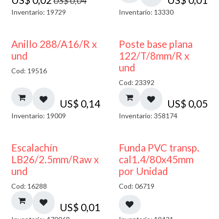
US$
0,04
Inventario: 19729
Inventario: 13330
Anillo 288/A16/R x
Poste base plana
und
122/T/8mm/R x
und
Cod: 19516
Cod: 23392
US$
0,14
US$
0,05
Inventario: 19009
Inventario: 358174
Escalachín
Funda PVC transp.
LB26/2.5mm/Raw x
cal1.4/80x45mm
und
por Unidad
Cod: 16288
Cod: 06719
US$
0,01