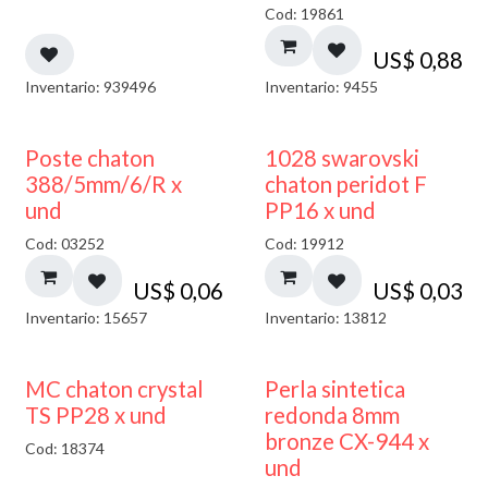
Cod: 19861
US$
0,88
Inventario: 939496
Inventario: 9455
Poste chaton
1028 swarovski
388/5mm/6/R x
chaton peridot F
und
PP16 x und
Cod: 03252
Cod: 19912
US$
0,06
US$
0,03
Inventario: 15657
Inventario: 13812
MC chaton crystal
Perla sintetica
TS PP28 x und
redonda 8mm
bronze CX-944 x
Cod: 18374
und