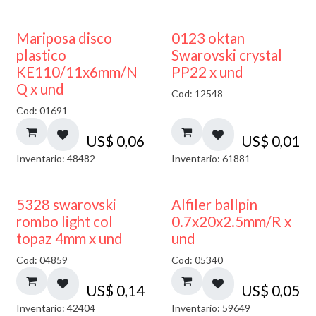
Mariposa disco
0123 oktan
plastico
Swarovski crystal
KE110/11x6mm/N
PP22 x und
Q x und
Cod: 12548
Cod: 01691
US$
0,06
US$
0,01
Inventario: 48482
Inventario: 61881
5328 swarovski
Alfiler ballpin
rombo light col
0.7x20x2.5mm/R x
topaz 4mm x und
und
Cod: 04859
Cod: 05340
US$
0,14
US$
0,05
Inventario: 42404
Inventario: 59649