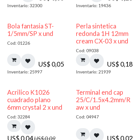
Inventario: 32300
Inventario: 19436
Bola fantasia ST-
Perla sintetica
1/5mm/SP x und
redonda 1H 12mm
cream CX-03 x und
Cod: 01226
Cod: 09038
US$
0,05
US$
0,18
Inventario: 25997
Inventario: 21939
50% DESCUENTO
Acrilico K1026
Terminal end cap
cuadrado plano
25/C/1.5x4.2mm/R
6mm crystal 2 x und
aw x und
Cod: 32284
Cod: 04947
US$
0,04
US$
0,02
US$
0,09