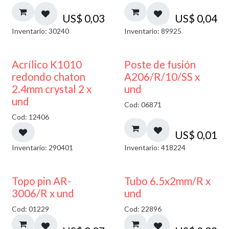
US$
0,03
US$
0,04
Inventario: 30240
Inventario: 89925
50% DESCUENTO
Acrílico K1010
Poste de fusión
redondo chaton
A206/R/10/SS x
2.4mm crystal 2 x
und
und
Cod: 06871
Cod: 12406
US$
0,01
Inventario: 290401
Inventario: 418224
Topo pin AR-
Tubo 6.5x2mm/R x
3006/R x und
und
Cod: 01229
Cod: 22896