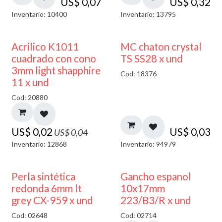
US$
0,07
US$
0,32
Inventario: 10400
Inventario: 13795
50% DESCUENTO
Acrilico K1011
MC chaton crystal
cuadrado con cono
TS SS28 x und
3mm light shapphire
Cod: 18376
11 x und
Cod: 20880
US$
0,02
US$
0,03
US$
0,04
Inventario: 12868
Inventario: 94979
50% DESCUENTO
Perla sintética
Gancho espanol
redonda 6mm lt
10x17mm
grey CX-959 x und
223/B3/R x und
Cod: 02648
Cod: 02714