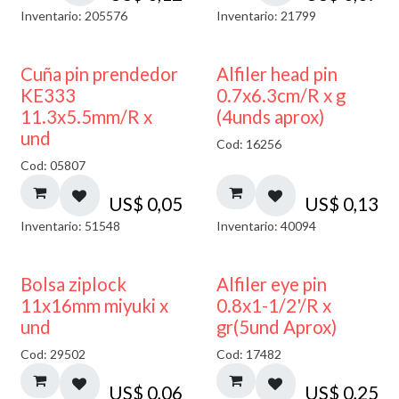
Inventario: 205576
Inventario: 21799
Cuña pin prendedor
Alfiler head pin
KE333
0.7x6.3cm/R x g
11.3x5.5mm/R x
(4unds aprox)
und
Cod: 16256
Cod: 05807
US$
0,05
US$
0,13
Inventario: 51548
Inventario: 40094
¡NUEVO!
Bolsa ziplock
Alfiler eye pin
11x16mm miyuki x
0.8x1-1/2'/R x
und
gr(5und Aprox)
Cod: 29502
Cod: 17482
US$
0,06
US$
0,25