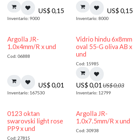
US$
0,15
US$
0,15
Inventario: 9000
Inventario: 8000
50% DESCUENTO
Argolla JR-
Vidrio hindu 6x8mm
1.0x4mm/R x und
oval 55-G oliva AB x
und
Cod: 06888
Cod: 15985
US$
0,01
US$
0,01
US$
0,03
Inventario: 167530
Inventario: 12799
0123 oktan
Argolla JR-
swarovski light rose
1.0x7.5mm/R x und
PP9 x und
Cod: 30938
Cod: 27815