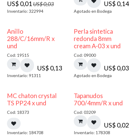
US$
0,01
US$
0,14
US$
0,03
Inventario: 322994
Agotado en Bodega
AGOTADO
Anillo
Perla sintetica
288/C/16mm/R x
redonda 8mm
und
cream A-03 x und
Cod: 19515
Cod: 09000
US$
0,13
US$
0,03
Inventario: 91311
Agotado en Bodega
MC chaton crystal
Tapanudos
TS PP24 x und
700/4mm/R x und
Cod: 18373
Cod: 03209
US$
0,02
Inventario: 184708
Inventario: 178308