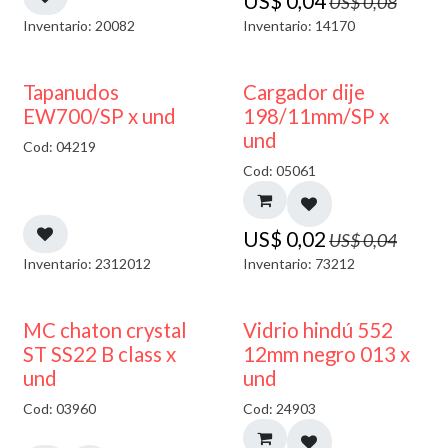
US$
0,04
US$
0,08
Inventario: 20082
Inventario: 14170
50% DESCUENTO
50% DESCUENTO
Tapanudos
Cargador dije
EW700/SP x und
198/11mm/SP x
und
Cod: 04219
Cod: 05061
US$
0,02
US$
0,04
Inventario: 2312012
Inventario: 73212
40% DESCUENTO
MC chaton crystal
Vidrio hindú 552
ST SS22 B class x
12mm negro 013 x
und
und
Cod: 03960
Cod: 24903