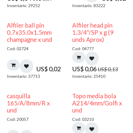
Inventario: 29252
Inventario: 83222
50% DESCUENTO
Alfiler ball pin
Alfiler head pin
0.7x35.0x1.5mm
1.3/4"/SP x g (9
champagne x und
unds Aprox)
Cod: 02724
Cod: 04777
US$
0,02
US$
0,06
US$
0,13
Inventario: 37713
Inventario: 25410
40% DESCUENTO
casquilla
Topo media bola
165/A/8mm/R x
A214/4mm/Golfi x
und
und
Cod: 20057
Cod: 03210