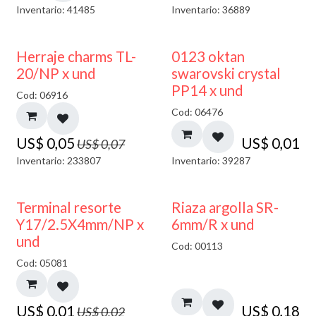
Inventario: 41485
Inventario: 36889
40% DESCUENTO
Herraje charms TL-
0123 oktan
20/NP x und
swarovski crystal
PP14 x und
Cod: 06916
Cod: 06476
US$
0,05
US$
0,01
US$
0,07
Inventario: 233807
Inventario: 39287
50% DESCUENTO
Terminal resorte
Riaza argolla SR-
Y17/2.5X4mm/NP x
6mm/R x und
und
Cod: 00113
Cod: 05081
US$
0,01
US$
0,18
US$
0,02