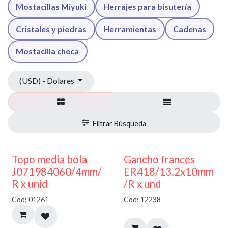
Mostacillas Miyuki
Herrajes para bisutería
Cristales y piedras
Herramientas
Cadenas
Mostacilla checa
(USD) - Dolares
50% DESCUENTO
AGOTADO
Topo media bola
Gancho frances
J071984060/4mm/
ER418/13.2x10mm
R x unid
/R x und
Cod: 01261
Cod: 12238