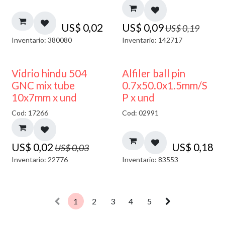
US$
0,02
US$
0,09
US$
0,19
Inventario: 380080
Inventario: 142717
40% DESCUENTO
Vidrio hindu 504
Alfiler ball pin
GNC mix tube
0.7x50.0x1.5mm/S
10x7mm x und
P x und
Cod: 17266
Cod: 02991
US$
0,02
US$
0,18
US$
0,03
Inventario: 22776
Inventario: 83553
1
2
3
4
5