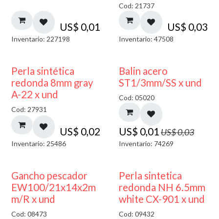
Cod: 21737
US$
0,01
US$
0,03
Inventario: 227198
Inventario: 47508
50% DESCUENTO
Perla sintética
Balin acero
redonda 8mm gray
ST1/3mm/SS x und
A-22 x und
Cod: 05020
Cod: 27931
US$
0,02
US$
0,01
US$
0,03
Inventario: 25486
Inventario: 74269
Gancho pescador
Perla sintetica
EW100/21x14x2m
redonda NH 6.5mm
m/R x und
white CX-901 x und
Cod: 08473
Cod: 09432