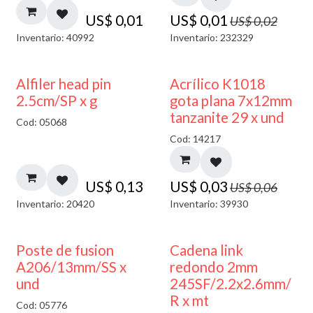
US$
0,01
US$
0,01
US$
0,02
Inventario: 40992
Inventario: 232329
50% DESCUENTO
Alfiler head pin
Acrílico K1018
2.5cm/SP x g
gota plana 7x12mm
tanzanite 29 x und
Cod: 05068
Cod: 14217
US$
0,13
US$
0,03
US$
0,06
Inventario: 20420
Inventario: 39930
Poste de fusion
Cadena link
A206/13mm/SS x
redondo 2mm
und
245SF/2.2x2.6mm/
R x mt
Cod: 05776