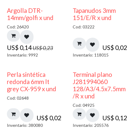
40% DESCUENTO
Argolla DTR-
Tapanudos 3mm
14mm/golfi x und
151/E/R x und
Cod: 26420
Cod: 03222
US$
0,14
US$
0,02
US$
0,23
Inventario: 9992
Inventario: 118015
Perla sintética
Terminal plano
redonda 6mm lt
J281994060
grey CX-959 x und
128/A3/4.5x7.5mm
/R x und
Cod: 02648
Cod: 04925
US$
0,02
US$
0,12
Inventario: 380080
Inventario: 205576