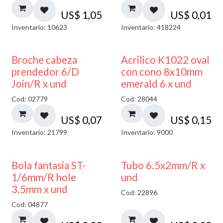
US$
1,05
US$
0,01
Inventario: 10623
Inventario: 418224
Broche cabeza
Acrilico K1022 oval
prendedor 6/D
con cono 8x10mm
Join/R x und
emerald 6 x und
Cod: 02779
Cod: 28044
US$
0,07
US$
0,15
Inventario: 21799
Inventario: 9000
Bola fantasia ST-
Tubo 6.5x2mm/R x
1/6mm/R hole
und
3.5mm x und
Cod: 22896
Cod: 04877