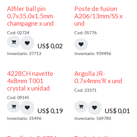
Alfiler ball pin
Poste de fusion
0.7x35.0x1.5mm
A206/13mm/SS x
champagne x und
und
Cod: 02724
Cod: 05776
US$
0,02
Inventario: 37713
Inventario: 939496
4228CH navette
Argolla JR-
4x8mm T001
0.7x4mm/R x und
crystal x unidad
Cod: 23371
Cod: 09145
US$
0,19
US$
0,01
Inventario: 31496
Inventario: 569780