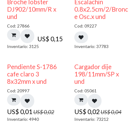
Broche lobster
Escalachin
DJ902/10mm/R x
0.8x2.5cm/2/Bronc
und
e Osc.x und
Cod: 27866
Cod: 09227
US$
0,15
Inventario: 3125
Inventario: 37783
50% DESCUENTO
50% DESCUENTO
Pendiente S-1786
Cargador dije
cafe claro 3
198/11mm/SP x
8x32mm x und
und
Cod: 20997
Cod: 05061
US$
0,01
US$
0,02
US$
0,02
US$
0,04
Inventario: 4940
Inventario: 73212