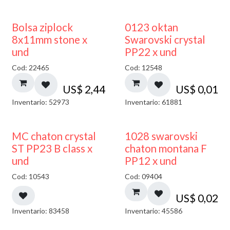
¡NUEVO!
Bolsa ziplock
0123 oktan
8x11mm stone x
Swarovski crystal
und
PP22 x und
Cod: 22465
Cod: 12548
US$
2,44
US$
0,01
Inventario: 52973
Inventario: 61881
MC chaton crystal
1028 swarovski
ST PP23 B class x
chaton montana F
und
PP12 x und
Cod: 10543
Cod: 09404
US$
0,02
Inventario: 83458
Inventario: 45586