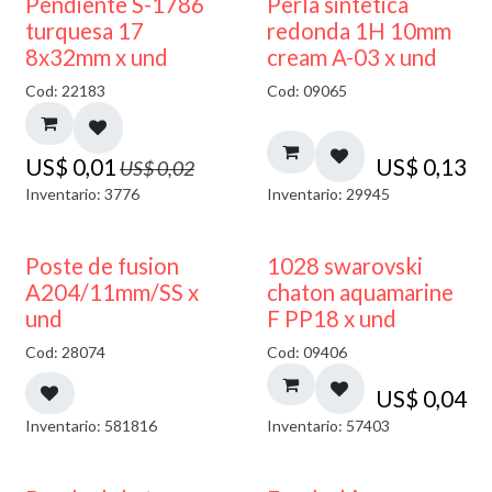
50% DESCUENTO
Pendiente S-1786
Perla sintetica
turquesa 17
redonda 1H 10mm
8x32mm x und
cream A-03 x und
Cod: 22183
Cod: 09065
US$
0,01
US$
0,13
US$
0,02
Inventario: 3776
Inventario: 29945
Poste de fusion
1028 swarovski
A204/11mm/SS x
chaton aquamarine
und
F PP18 x und
Cod: 28074
Cod: 09406
US$
0,04
Inventario: 581816
Inventario: 57403