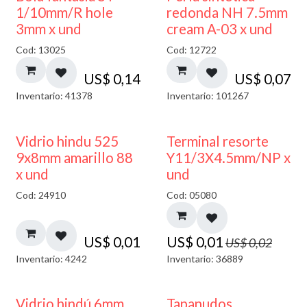
1/10mm/R hole
redonda NH 7.5mm
3mm x und
cream A-03 x und
Cod: 13025
Cod: 12722
US$
0,14
US$
0,07
Inventario: 41378
Inventario: 101267
40% DESCUENTO
50% DESCUENTO
Vidrio hindu 525
Terminal resorte
9x8mm amarillo 88
Y11/3X4.5mm/NP x
x und
und
Cod: 24910
Cod: 05080
US$
0,01
US$
0,01
US$
0,02
Inventario: 4242
Inventario: 36889
Vidrio hindú 6mm
Tapanudos