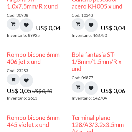
1.0x7.5mm/R x und
acero KH005 x und
Cod: 30938
Cod: 10343
US$
0,04
US$
0,04
Inventario: 89925
Inventario: 468780
50% DESCUENTO
Rombo bicone 6mm
Bola fantasia ST-
406 jet x und
1/8mm/1.5mm/R x
und
Cod: 23253
Cod: 06877
US$
0,05
US$
0,06
US$
0,10
Inventario: 2613
Inventario: 142704
50% DESCUENTO
Rombo bicone 6mm
Terminal plano
445 violet x und
128/A3/3.2x3.5mm
/R x und