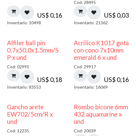
Cod: 28495
US$
0,16
US$
0,03
Inventario: 10498
Inventario: 21362
Alfiler ball pin
Acrilico K1017 gota
0.7x50.0x1.5mm/S
con cono 7x10mm
P x und
emerald 6 x und
Cod: 02991
Cod: 29917
US$
0,18
US$
0,16
Inventario: 83553
Inventario: 16069
50% DESCUENTO
Gancho arete
Rombo bicone 6mm
EW702/5cm/R x
432 aquamarine x
und
und
Cod: 12235
Cod: 20039