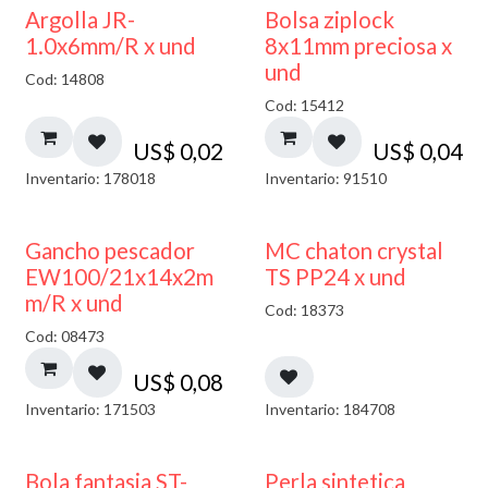
¡NUEVO!
Argolla JR-
Bolsa ziplock
1.0x6mm/R x und
8x11mm preciosa x
und
Cod: 14808
Cod: 15412
US$
0,02
US$
0,04
Inventario: 178018
Inventario: 91510
Gancho pescador
MC chaton crystal
EW100/21x14x2m
TS PP24 x und
m/R x und
Cod: 18373
Cod: 08473
US$
0,08
Inventario: 171503
Inventario: 184708
Bola fantasia ST-
Perla sintetica