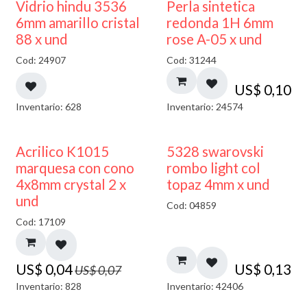
Vidrio hindu 3536
Perla sintetica
6mm amarillo cristal
redonda 1H 6mm
88 x und
rose A-05 x und
Cod: 24907
Cod: 31244
US$
0,10
Inventario: 628
Inventario: 24574
50% DESCUENTO
Acrilico K1015
5328 swarovski
marquesa con cono
rombo light col
4x8mm crystal 2 x
topaz 4mm x und
und
Cod: 04859
Cod: 17109
US$
0,04
US$
0,13
US$
0,07
Inventario: 828
Inventario: 42406