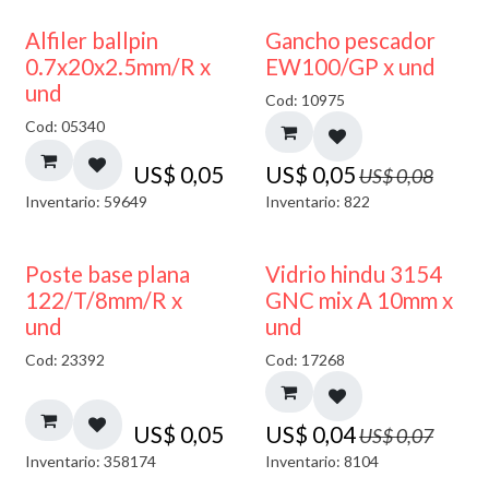
40% DESCUENTO
Alfiler ballpin
Gancho pescador
0.7x20x2.5mm/R x
EW100/GP x und
und
Cod: 10975
Cod: 05340
US$
0,05
US$
0,05
US$
0,08
Inventario: 59649
Inventario: 822
40% DESCUENTO
Poste base plana
Vidrio hindu 3154
122/T/8mm/R x
GNC mix A 10mm x
und
und
Cod: 23392
Cod: 17268
US$
0,05
US$
0,04
US$
0,07
Inventario: 358174
Inventario: 8104