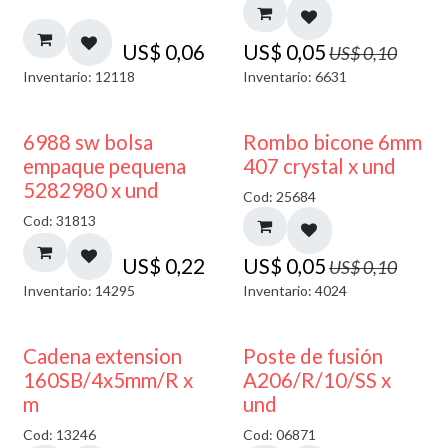
US$
0,06
US$
0,05
US$
0,10
Inventario: 12118
Inventario: 6631
50% DESCUENTO
6988 sw bolsa
Rombo bicone 6mm
empaque pequena
407 crystal x und
5282980 x und
Cod: 25684
Cod: 31813
US$
0,22
US$
0,05
US$
0,10
Inventario: 14295
Inventario: 4024
Cadena extension
Poste de fusión
160SB/4x5mm/R x
A206/R/10/SS x
m
und
Cod: 13246
Cod: 06871