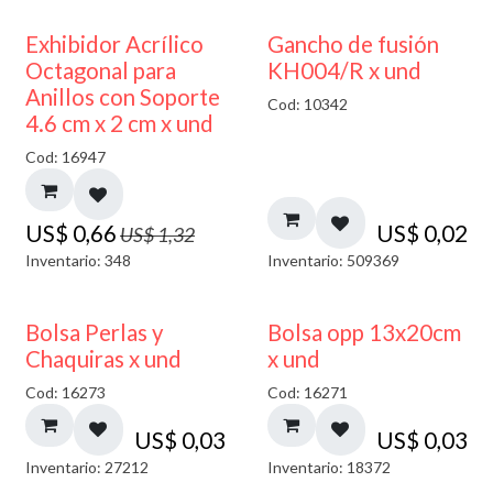
50% DESCUENTO
Exhibidor Acrílico
Gancho de fusión
Octagonal para
KH004/R x und
Anillos con Soporte
Cod: 10342
4.6 cm x 2 cm x und
Cod: 16947
US$
0,66
US$
0,02
US$
1,32
Inventario: 348
Inventario: 509369
Bolsa Perlas y
Bolsa opp 13x20cm
Chaquiras x und
x und
Cod: 16273
Cod: 16271
US$
0,03
US$
0,03
Inventario: 27212
Inventario: 18372