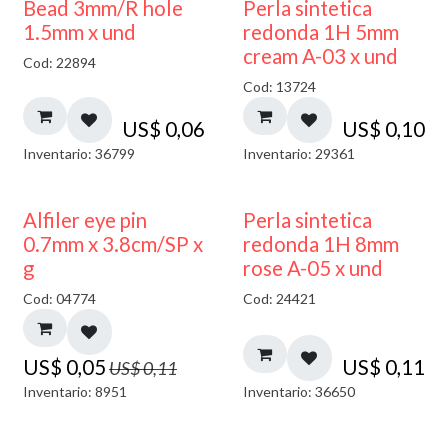
Bead 3mm/R hole
Perla sintetica
1.5mm x und
redonda 1H 5mm
cream A-03 x und
Cod: 22894
Cod: 13724
US$
0,06
US$
0,10
Inventario: 36799
Inventario: 29361
50% DESCUENTO
Alfiler eye pin
Perla sintetica
0.7mm x 3.8cm/SP x
redonda 1H 8mm
g
rose A-05 x und
Cod: 04774
Cod: 24421
US$
0,05
US$
0,11
US$
0,11
Inventario: 8951
Inventario: 36650