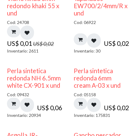
40% DESCUENTO
redondo khaki 55 x
EW700/2/4mm/R x
und
und
Cod: 24708
Cod: 06922
US$
0,01
US$
0,02
US$
0,02
Inventario: 2611
Inventario: 30
Perla sintetica
Perla sintetica
redonda NH 6.5mm
redonda 6mm
white CX-901 x und
cream A-03 x und
Cod: 09432
Cod: 05158
US$
0,06
US$
0,02
Inventario: 20934
Inventario: 175831
Argolla JR-
Gancho pescador