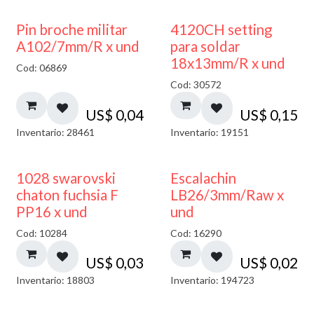
Pin broche militar
4120CH setting
A102/7mm/R x und
para soldar
18x13mm/R x und
Cod: 06869
Cod: 30572
US$
0,04
US$
0,15
Inventario: 28461
Inventario: 19151
1028 swarovski
Escalachin
chaton fuchsia F
LB26/3mm/Raw x
PP16 x und
und
Cod: 10284
Cod: 16290
US$
0,03
US$
0,02
Inventario: 18803
Inventario: 194723