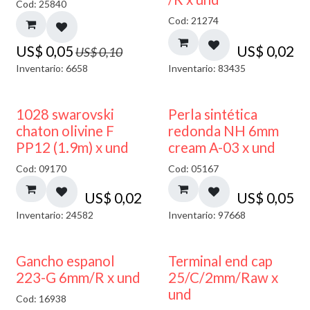
Cod: 25840
Cod: 21274
US$
0,05
US$
0,02
US$
0,10
Inventario: 6658
Inventario: 83435
1028 swarovski
Perla sintética
chaton olivine F
redonda NH 6mm
PP12 (1.9m) x und
cream A-03 x und
Cod: 09170
Cod: 05167
US$
0,02
US$
0,05
Inventario: 24582
Inventario: 97668
Gancho espanol
Terminal end cap
223-G 6mm/R x und
25/C/2mm/Raw x
und
Cod: 16938