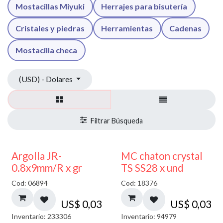
Mostacillas Miyuki
Herrajes para bisutería
Cristales y piedras
Herramientas
Cadenas
Mostacilla checa
(USD) - Dolares
Argolla JR-
MC chaton crystal
0.8x9mm/R x gr
TS SS28 x und
Cod: 06894
Cod: 18376
US$
0,03
US$
0,03
Inventario: 233306
Inventario: 94979