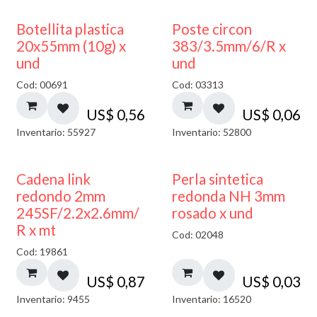
Botellita plastica
Poste circon
20x55mm (10g) x
383/3.5mm/6/R x
und
und
Cod: 00691
Cod: 03313
US$
0,56
US$
0,06
Inventario: 55927
Inventario: 52800
Cadena link
Perla sintetica
redondo 2mm
redonda NH 3mm
245SF/2.2x2.6mm/
rosado x und
R x mt
Cod: 02048
Cod: 19861
US$
0,87
US$
0,03
Inventario: 9455
Inventario: 16520