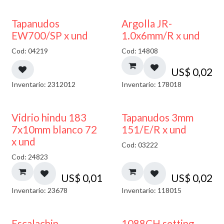
50% DESCUENTO
Tapanudos
Argolla JR-
EW700/SP x und
1.0x6mm/R x und
Cod: 04219
Cod: 14808
US$
0,02
Inventario: 2312012
Inventario: 178018
40% DESCUENTO
Vidrio hindu 183
Tapanudos 3mm
7x10mm blanco 72
151/E/R x und
x und
Cod: 03222
Cod: 24823
US$
0,01
US$
0,02
Inventario: 23678
Inventario: 118015
Escalachin
1088CH setting