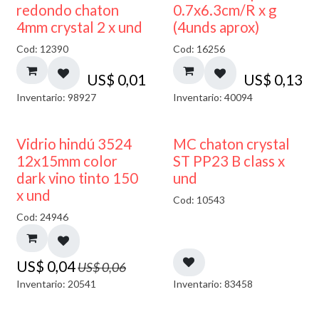
50% DESCUENTO
redondo chaton
0.7x6.3cm/R x g
4mm crystal 2 x und
(4unds aprox)
Cod: 12390
Cod: 16256
US$
0,01
US$
0,13
Inventario: 98927
Inventario: 40094
40% DESCUENTO
Vidrio hindú 3524
MC chaton crystal
12x15mm color
ST PP23 B class x
dark vino tinto 150
und
x und
Cod: 10543
Cod: 24946
US$
0,04
US$
0,06
Inventario: 20541
Inventario: 83458