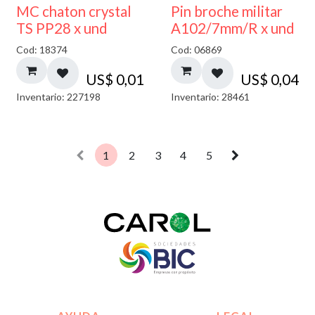
MC chaton crystal
Pin broche militar
TS PP28 x und
A102/7mm/R x und
Cod: 18374
Cod: 06869
US$
0,01
US$
0,04
Inventario: 227198
Inventario: 28461
1
2
3
4
5