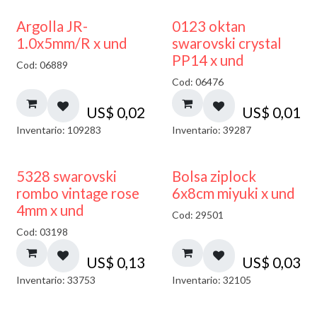
Argolla JR-
0123 oktan
1.0x5mm/R x und
swarovski crystal
PP14 x und
Cod: 06889
Cod: 06476
US$
0,02
US$
0,01
Inventario: 109283
Inventario: 39287
¡NUEVO!
5328 swarovski
Bolsa ziplock
rombo vintage rose
6x8cm miyuki x und
4mm x und
Cod: 29501
Cod: 03198
US$
0,13
US$
0,03
Inventario: 33753
Inventario: 32105