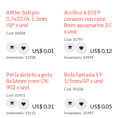
Alfiler ball pin
Acrilico K1019
0.7x35.0x.1.5mm
corazon con cono
/SP x und
8mm aquamarine 25
x und
Cod: 01058
Cod: 31797
US$
0,01
US$
0,12
Inventario: 13728
Inventario: 14999
Perla sintetica gota
Bola fantasia ST-
8x16mm crem CX-
1/5mm/SP x und
902 x und
Cod: 01226
Cod: 01951
US$
0,31
US$
0,05
Inventario: 13112
Inventario: 25997