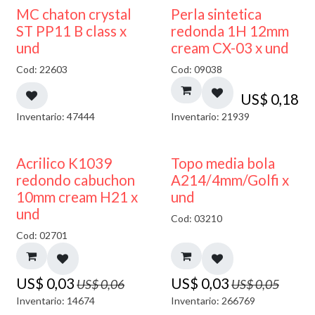
MC chaton crystal
Perla sintetica
ST PP11 B class x
redonda 1H 12mm
und
cream CX-03 x und
Cod: 22603
Cod: 09038
US$
0,18
Inventario: 47444
Inventario: 21939
50% DESCUENTO
40% DESCUENTO
Acrilico K1039
Topo media bola
redondo cabuchon
A214/4mm/Golfi x
10mm cream H21 x
und
und
Cod: 03210
Cod: 02701
US$
0,03
US$
0,03
US$
0,06
US$
0,05
Inventario: 14674
Inventario: 266769