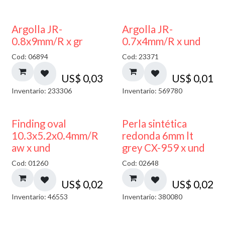
Argolla JR-
Argolla JR-
0.8x9mm/R x gr
0.7x4mm/R x und
Cod: 06894
Cod: 23371
US$
0,03
US$
0,01
Inventario: 233306
Inventario: 569780
Finding oval
Perla sintética
10.3x5.2x0.4mm/R
redonda 6mm lt
aw x und
grey CX-959 x und
Cod: 01260
Cod: 02648
US$
0,02
US$
0,02
Inventario: 46553
Inventario: 380080