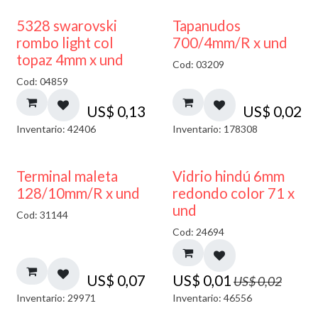
5328 swarovski
Tapanudos
rombo light col
700/4mm/R x und
topaz 4mm x und
Cod: 03209
Cod: 04859
US$
0,13
US$
0,02
Inventario: 42406
Inventario: 178308
40% DESCUENTO
Terminal maleta
Vidrio hindú 6mm
128/10mm/R x und
redondo color 71 x
und
Cod: 31144
Cod: 24694
US$
0,07
US$
0,01
US$
0,02
Inventario: 29971
Inventario: 46556