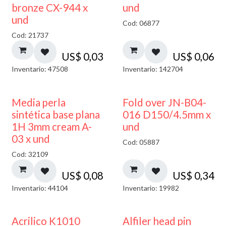
bronze CX-944 x
und
und
Cod: 06877
Cod: 21737
US$
0,03
US$
0,06
Inventario: 47508
Inventario: 142704
Media perla
Fold over JN-B04-
sintética base plana
016 D150/4.5mm x
1H 3mm cream A-
und
03 x und
Cod: 05887
Cod: 32109
US$
0,08
US$
0,34
Inventario: 44104
Inventario: 19982
Acrilico K1010
Alfiler head pin