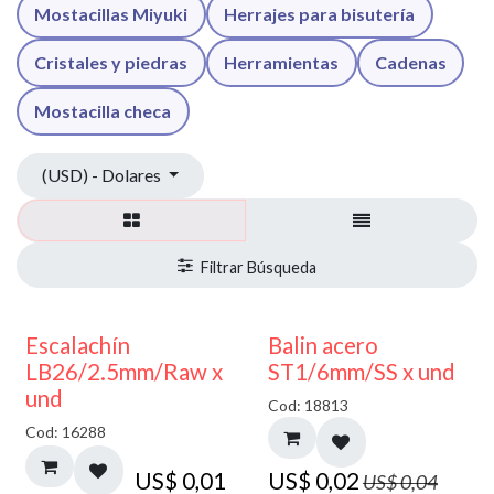
Mostacillas Miyuki
Herrajes para bisutería
Cristales y piedras
Herramientas
Cadenas
Mostacilla checa
(USD) - Dolares
50% DESCUENTO
Escalachín
Balin acero
LB26/2.5mm/Raw x
ST1/6mm/SS x und
und
Cod: 18813
Cod: 16288
US$
0,01
US$
0,02
US$
0,04