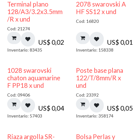
Terminal plano
2078 swarovski A
128/A3/3.2x3.5mm
HF SS12 x und
/R x und
Cod: 16820
Cod: 21274
US$
0,02
US$
0,01
Inventario: 83435
Inventario: 158338
1028 swarovski
Poste base plana
chaton aquamarine
122/T/8mm/R x
F PP18 x und
und
Cod: 09406
Cod: 23392
US$
0,04
US$
0,05
Inventario: 57403
Inventario: 358174
Riaza argolla SR-
Bolsa Perlas y