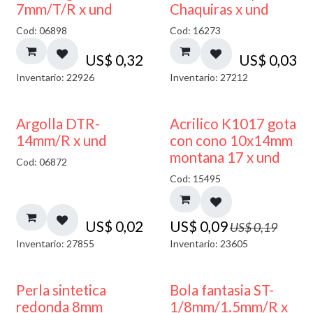
7mm/T/R x und
Chaquiras x und
Cod: 06898
Cod: 16273
US$
0,32
US$
0,03
Inventario: 22926
Inventario: 27212
50% DESCUENTO
Argolla DTR-
Acrilico K1017 gota
14mm/R x und
con cono 10x14mm
montana 17 x und
Cod: 06872
Cod: 15495
US$
0,02
US$
0,09
US$
0,19
Inventario: 27855
Inventario: 23605
Perla sintetica
Bola fantasia ST-
redonda 8mm
1/8mm/1.5mm/R x