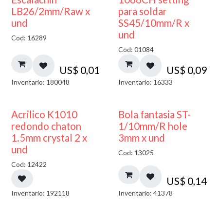
LB26/2mm/Raw x
para soldar
und
SS45/10mm/R x
und
Cod: 16289
Cod: 01084
US$
0,01
US$
0,09
Inventario: 180048
Inventario: 16333
50% DESCUENTO
Acrilico K1010
Bola fantasia ST-
redondo chaton
1/10mm/R hole
1.5mm crystal 2 x
3mm x und
und
Cod: 13025
Cod: 12422
US$
0,14
Inventario: 192118
Inventario: 41378