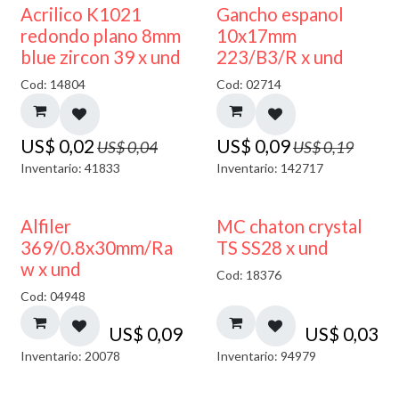
50% DESCUENTO
50% DESCUENTO
Acrilico K1021
Gancho espanol
redondo plano 8mm
10x17mm
blue zircon 39 x und
223/B3/R x und
Cod: 14804
Cod: 02714
US$
0,02
US$
0,09
US$
0,04
US$
0,19
Inventario: 41833
Inventario: 142717
Alfiler
MC chaton crystal
369/0.8x30mm/Ra
TS SS28 x und
w x und
Cod: 18376
Cod: 04948
US$
0,09
US$
0,03
Inventario: 20078
Inventario: 94979