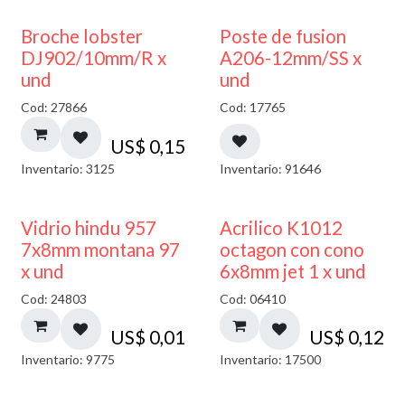
Broche lobster
Poste de fusion
DJ902/10mm/R x
A206-12mm/SS x
und
und
Cod: 27866
Cod: 17765
US$
0,15
Inventario: 3125
Inventario: 91646
40% DESCUENTO
Vidrio hindu 957
Acrilico K1012
7x8mm montana 97
octagon con cono
x und
6x8mm jet 1 x und
Cod: 24803
Cod: 06410
US$
0,01
US$
0,12
Inventario: 9775
Inventario: 17500