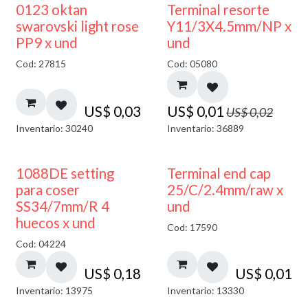
50% DESCUENTO
0123 oktan
Terminal resorte
swarovski light rose
Y11/3X4.5mm/NP x
PP9 x und
und
Cod: 27815
Cod: 05080
US$
0,03
US$
0,01
US$
0,02
Inventario: 30240
Inventario: 36889
1088DE setting
Terminal end cap
para coser
25/C/2.4mm/raw x
SS34/7mm/R 4
und
huecos x und
Cod: 17590
Cod: 04224
US$
0,18
US$
0,01
Inventario: 13975
Inventario: 13330