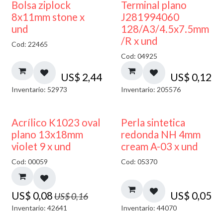
¡NUEVO!
Bolsa ziplock
Terminal plano
8x11mm stone x
J281994060
und
128/A3/4.5x7.5mm
/R x und
Cod: 22465
Cod: 04925
US$
2,44
US$
0,12
Inventario: 52973
Inventario: 205576
50% DESCUENTO
Acrílico K1023 oval
Perla sintetica
plano 13x18mm
redonda NH 4mm
violet 9 x und
cream A-03 x und
Cod: 00059
Cod: 05370
US$
0,08
US$
0,05
US$
0,16
Inventario: 42641
Inventario: 44070