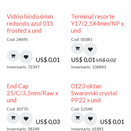
40% DESCUENTO
50% DESCUENTO
Vidrio hindú 6mm
Terminal resorte
redondo azul 015
Y17/2.5X4mm/NP x
frosted x und
und
Cod: 24695
Cod: 05081
US$
0,01
US$
0,01
US$
0,02
Inventario: 72347
Inventario: 106843
End Cap
0123 oktan
25/C/3.5mm/Raw x
Swarovski crystal
und
PP22 x und
Cod: 30770
Cod: 12548
US$
0,03
US$
0,01
Inventario: 38248
Inventario: 61881