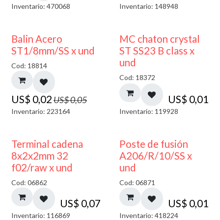
Inventario: 470068
Inventario: 148948
50% DESCUENTO
Balin Acero
MC chaton crystal
ST1/8mm/SS x und
ST SS23 B class x
und
Cod: 18814
Cod: 18372
US$
0,02
US$
0,01
US$
0,05
Inventario: 223164
Inventario: 119928
Terminal cadena
Poste de fusión
8x2x2mm 32
A206/R/10/SS x
f02/raw x und
und
Cod: 06862
Cod: 06871
US$
0,07
US$
0,01
Inventario: 116869
Inventario: 418224