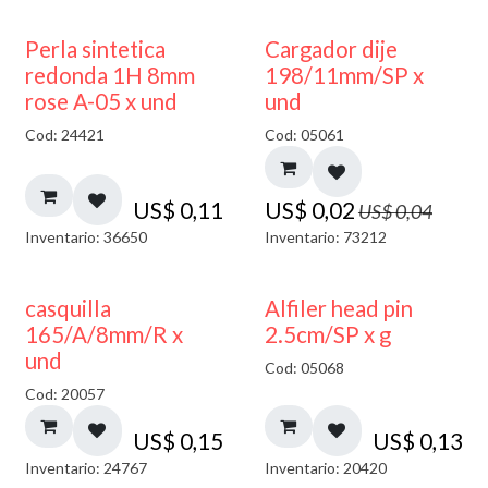
50% DESCUENTO
Perla sintetica
Cargador dije
redonda 1H 8mm
198/11mm/SP x
rose A-05 x und
und
Cod: 24421
Cod: 05061
US$
0,11
US$
0,02
US$
0,04
Inventario: 36650
Inventario: 73212
casquilla
Alfiler head pin
165/A/8mm/R x
2.5cm/SP x g
und
Cod: 05068
Cod: 20057
US$
0,15
US$
0,13
Inventario: 24767
Inventario: 20420