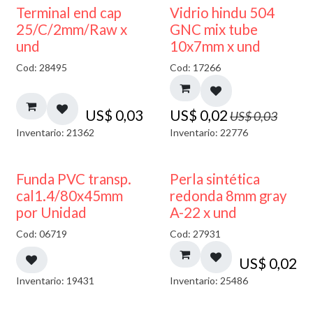
40% DESCUENTO
Terminal end cap
Vidrio hindu 504
25/C/2mm/Raw x
GNC mix tube
und
10x7mm x und
Cod: 28495
Cod: 17266
US$
0,03
US$
0,02
US$
0,03
Inventario: 21362
Inventario: 22776
Funda PVC transp.
Perla sintética
cal1.4/80x45mm
redonda 8mm gray
por Unidad
A-22 x und
Cod: 06719
Cod: 27931
US$
0,02
Inventario: 19431
Inventario: 25486