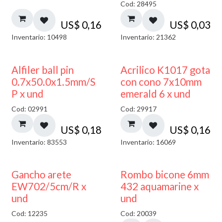
Cod: 28495
US$
0,16
US$
0,03
Inventario: 10498
Inventario: 21362
Alfiler ball pin
Acrilico K1017 gota
0.7x50.0x1.5mm/S
con cono 7x10mm
P x und
emerald 6 x und
Cod: 02991
Cod: 29917
US$
0,18
US$
0,16
Inventario: 83553
Inventario: 16069
50% DESCUENTO
Gancho arete
Rombo bicone 6mm
EW702/5cm/R x
432 aquamarine x
und
und
Cod: 12235
Cod: 20039