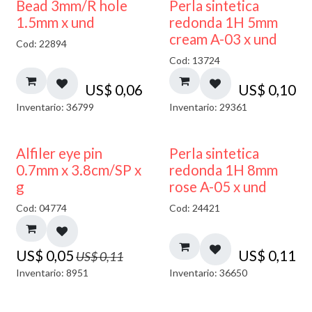
Bead 3mm/R hole
Perla sintetica
1.5mm x und
redonda 1H 5mm
cream A-03 x und
Cod: 22894
Cod: 13724
US$
0,06
US$
0,10
Inventario: 36799
Inventario: 29361
50% DESCUENTO
Alfiler eye pin
Perla sintetica
0.7mm x 3.8cm/SP x
redonda 1H 8mm
g
rose A-05 x und
Cod: 04774
Cod: 24421
US$
0,05
US$
0,11
US$
0,11
Inventario: 8951
Inventario: 36650