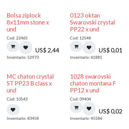
¡NUEVO!
Bolsa ziplock
0123 oktan
8x11mm stone x
Swarovski crystal
und
PP22 x und
Cod: 22465
Cod: 12548
US$
2,44
US$
0,01
Inventario: 52973
Inventario: 61881
MC chaton crystal
1028 swarovski
ST PP23 B class x
chaton montana F
und
PP12 x und
Cod: 10543
Cod: 09404
US$
0,02
Inventario: 83458
Inventario: 45586