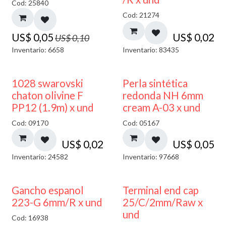
Cod: 25840
Cod: 21274
US$
0,05
US$
0,02
US$
0,10
Inventario: 6658
Inventario: 83435
1028 swarovski
Perla sintética
chaton olivine F
redonda NH 6mm
PP12 (1.9m) x und
cream A-03 x und
Cod: 09170
Cod: 05167
US$
0,02
US$
0,05
Inventario: 24582
Inventario: 97668
Gancho espanol
Terminal end cap
223-G 6mm/R x und
25/C/2mm/Raw x
und
Cod: 16938