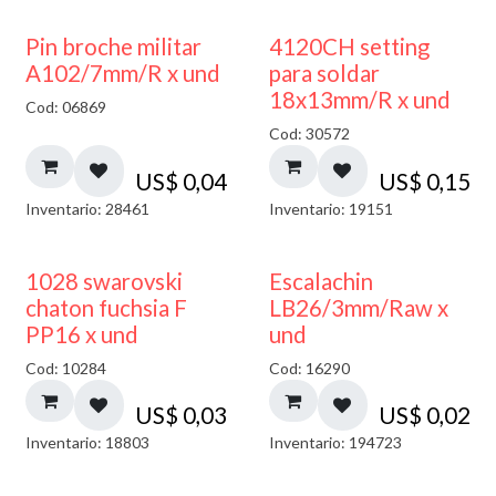
Pin broche militar
4120CH setting
A102/7mm/R x und
para soldar
18x13mm/R x und
Cod: 06869
Cod: 30572
US$
0,04
US$
0,15
Inventario: 28461
Inventario: 19151
1028 swarovski
Escalachin
chaton fuchsia F
LB26/3mm/Raw x
PP16 x und
und
Cod: 10284
Cod: 16290
US$
0,03
US$
0,02
Inventario: 18803
Inventario: 194723