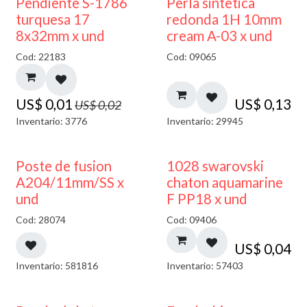
50% DESCUENTO
Pendiente S-1786
Perla sintetica
turquesa 17
redonda 1H 10mm
8x32mm x und
cream A-03 x und
Cod: 22183
Cod: 09065
US$
0,01
US$
0,13
US$
0,02
Inventario: 3776
Inventario: 29945
Poste de fusion
1028 swarovski
A204/11mm/SS x
chaton aquamarine
und
F PP18 x und
Cod: 28074
Cod: 09406
US$
0,04
Inventario: 581816
Inventario: 57403