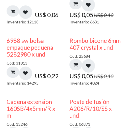
US$
0,06
US$
0,05
US$
0,10
Inventario: 12118
Inventario: 6631
50% DESCUENTO
6988 sw bolsa
Rombo bicone 6mm
empaque pequena
407 crystal x und
5282980 x und
Cod: 25684
Cod: 31813
US$
0,22
US$
0,05
US$
0,10
Inventario: 14295
Inventario: 4024
Cadena extension
Poste de fusión
160SB/4x5mm/R x
A206/R/10/SS x
m
und
Cod: 13246
Cod: 06871