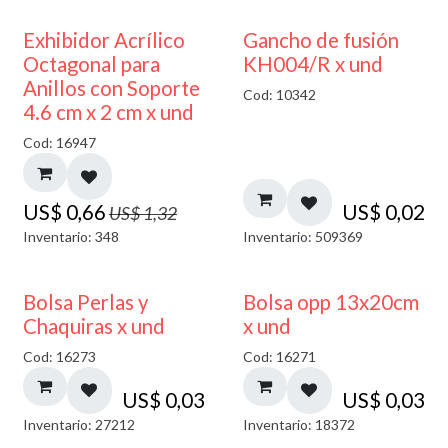
50% DESCUENTO
Exhibidor Acrílico
Gancho de fusión
Octagonal para
KH004/R x und
Anillos con Soporte
Cod: 10342
4.6 cm x 2 cm x und
Cod: 16947
US$
0,66
US$
0,02
US$
1,32
Inventario: 348
Inventario: 509369
Bolsa Perlas y
Bolsa opp 13x20cm
Chaquiras x und
x und
Cod: 16273
Cod: 16271
US$
0,03
US$
0,03
Inventario: 27212
Inventario: 18372