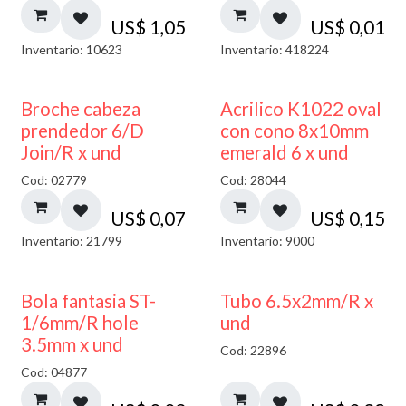
US$
1,05
US$
0,01
Inventario: 10623
Inventario: 418224
Broche cabeza
Acrilico K1022 oval
prendedor 6/D
con cono 8x10mm
Join/R x und
emerald 6 x und
Cod: 02779
Cod: 28044
US$
0,07
US$
0,15
Inventario: 21799
Inventario: 9000
Bola fantasia ST-
Tubo 6.5x2mm/R x
1/6mm/R hole
und
3.5mm x und
Cod: 22896
Cod: 04877