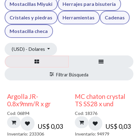
Mostacillas Miyuki
Herrajes para bisutería
Cristales y piedras
Herramientas
Cadenas
Mostacilla checa
(USD) - Dolares
Argolla JR-
MC chaton crystal
0.8x9mm/R x gr
TS SS28 x und
Cod: 06894
Cod: 18376
US$
0,03
US$
0,03
Inventario: 233306
Inventario: 94979