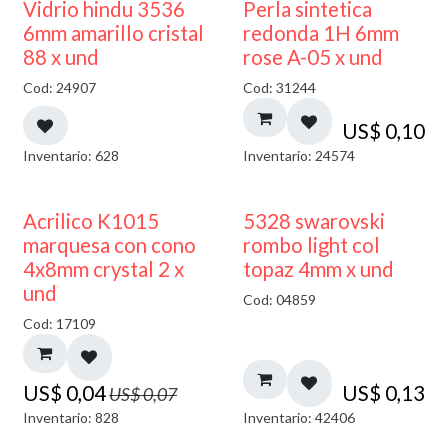
Vidrio hindu 3536
Perla sintetica
6mm amarillo cristal
redonda 1H 6mm
88 x und
rose A-05 x und
Cod: 24907
Cod: 31244
US$
0,10
Inventario: 628
Inventario: 24574
50% DESCUENTO
Acrilico K1015
5328 swarovski
marquesa con cono
rombo light col
4x8mm crystal 2 x
topaz 4mm x und
und
Cod: 04859
Cod: 17109
US$
0,04
US$
0,13
US$
0,07
Inventario: 828
Inventario: 42406