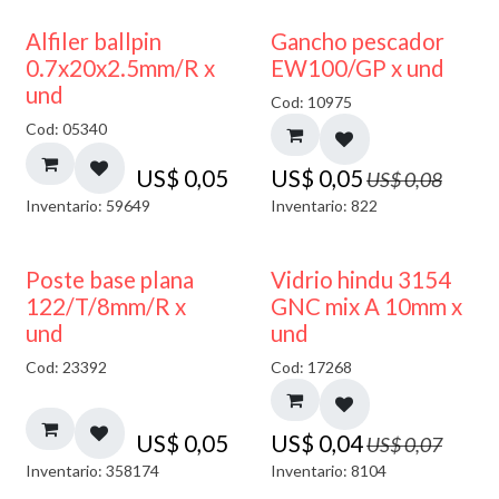
40% DESCUENTO
Alfiler ballpin
Gancho pescador
0.7x20x2.5mm/R x
EW100/GP x und
und
Cod: 10975
Cod: 05340
US$
0,05
US$
0,05
US$
0,08
Inventario: 59649
Inventario: 822
40% DESCUENTO
Poste base plana
Vidrio hindu 3154
122/T/8mm/R x
GNC mix A 10mm x
und
und
Cod: 23392
Cod: 17268
US$
0,05
US$
0,04
US$
0,07
Inventario: 358174
Inventario: 8104