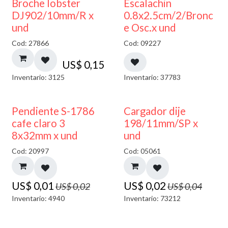
Broche lobster
Escalachin
DJ902/10mm/R x
0.8x2.5cm/2/Bronc
und
e Osc.x und
Cod: 27866
Cod: 09227
US$
0,15
Inventario: 3125
Inventario: 37783
50% DESCUENTO
50% DESCUENTO
Pendiente S-1786
Cargador dije
cafe claro 3
198/11mm/SP x
8x32mm x und
und
Cod: 20997
Cod: 05061
US$
0,01
US$
0,02
US$
0,02
US$
0,04
Inventario: 4940
Inventario: 73212