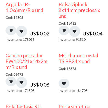
¡NUEVO!
Argolla JR-
Bolsa ziplock
1.0x6mm/R x und
8x11mm preciosa x
und
Cod: 14808
Cod: 15412
US$
0,02
US$
0,04
Inventario: 178018
Inventario: 91510
Gancho pescador
MC chaton crystal
EW100/21x14x2m
TS PP24 x und
m/R x und
Cod: 18373
Cod: 08473
US$
0,08
Inventario: 171503
Inventario: 184708
Bola fantasia ST-
Perla sintetica