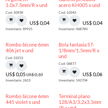
1.0x7.5mm/R x und
acero KH005 x und
Cod: 30938
Cod: 10343
US$
0,04
US$
0,04
Inventario: 89925
Inventario: 468780
50% DESCUENTO
Rombo bicone 6mm
Bola fantasia ST-
406 jet x und
1/8mm/1.5mm/R x
und
Cod: 23253
Cod: 06877
US$
0,05
US$
0,06
US$
0,10
Inventario: 2613
Inventario: 142704
50% DESCUENTO
Rombo bicone 6mm
Terminal plano
445 violet x und
128/A3/3.2x3.5mm
/R x und