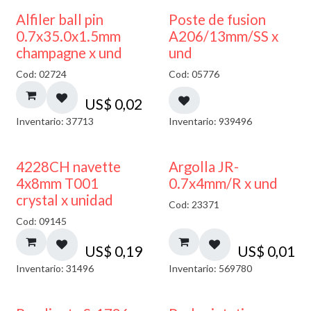
Alfiler ball pin
Poste de fusion
0.7x35.0x1.5mm
A206/13mm/SS x
champagne x und
und
Cod: 02724
Cod: 05776
US$
0,02
Inventario: 37713
Inventario: 939496
4228CH navette
Argolla JR-
4x8mm T001
0.7x4mm/R x und
crystal x unidad
Cod: 23371
Cod: 09145
US$
0,19
US$
0,01
Inventario: 31496
Inventario: 569780