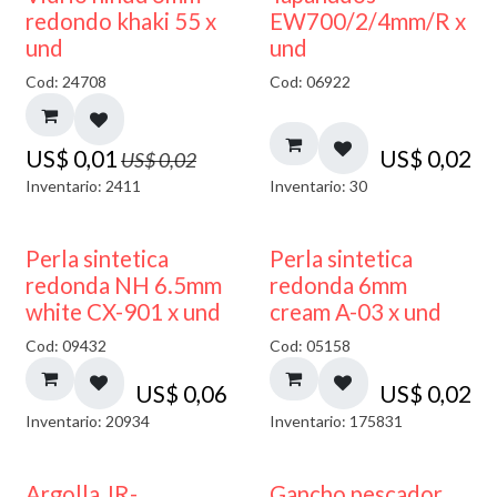
40% DESCUENTO
redondo khaki 55 x
EW700/2/4mm/R x
und
und
Cod: 24708
Cod: 06922
US$
0,01
US$
0,02
US$
0,02
Inventario: 2411
Inventario: 30
Perla sintetica
Perla sintetica
redonda NH 6.5mm
redonda 6mm
white CX-901 x und
cream A-03 x und
Cod: 09432
Cod: 05158
US$
0,06
US$
0,02
Inventario: 20934
Inventario: 175831
Argolla JR-
Gancho pescador