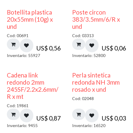
Botellita plastica
Poste circon
20x55mm (10g) x
383/3.5mm/6/R x
und
und
Cod: 00691
Cod: 03313
US$
0,56
US$
0,06
Inventario: 55927
Inventario: 52800
Cadena link
Perla sintetica
redondo 2mm
redonda NH 3mm
245SF/2.2x2.6mm/
rosado x und
R x mt
Cod: 02048
Cod: 19861
US$
0,87
US$
0,03
Inventario: 9455
Inventario: 16520