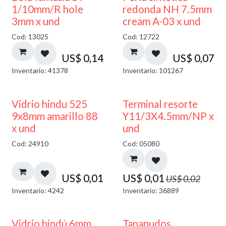
1/10mm/R hole
redonda NH 7.5mm
3mm x und
cream A-03 x und
Cod: 13025
Cod: 12722
US$
0,14
US$
0,07
Inventario: 41378
Inventario: 101267
40% DESCUENTO
50% DESCUENTO
Vidrio hindu 525
Terminal resorte
9x8mm amarillo 88
Y11/3X4.5mm/NP x
x und
und
Cod: 24910
Cod: 05080
US$
0,01
US$
0,01
US$
0,02
Inventario: 4242
Inventario: 36889
Vidrio hindú 6mm
Tapanudos