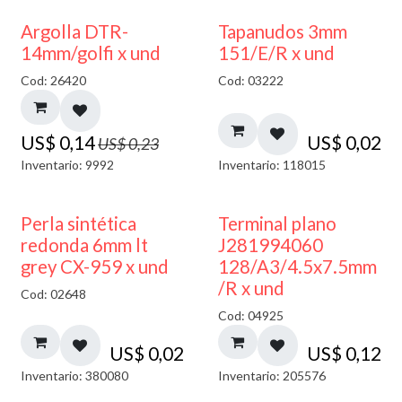
40% DESCUENTO
Argolla DTR-
Tapanudos 3mm
14mm/golfi x und
151/E/R x und
Cod: 26420
Cod: 03222
US$
0,14
US$
0,02
US$
0,23
Inventario: 9992
Inventario: 118015
Perla sintética
Terminal plano
redonda 6mm lt
J281994060
grey CX-959 x und
128/A3/4.5x7.5mm
/R x und
Cod: 02648
Cod: 04925
US$
0,02
US$
0,12
Inventario: 380080
Inventario: 205576