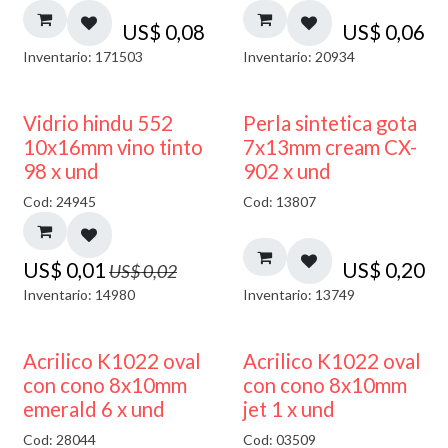
US$
0,08
US$
0,06
Inventario: 171503
Inventario: 20934
40% DESCUENTO
Vidrio hindu 552
Perla sintetica gota
10x16mm vino tinto
7x13mm cream CX-
98 x und
902 x und
Cod: 24945
Cod: 13807
US$
0,01
US$
0,20
US$
0,02
Inventario: 14980
Inventario: 13749
Acrilico K1022 oval
Acrilico K1022 oval
con cono 8x10mm
con cono 8x10mm
emerald 6 x und
jet 1 x und
Cod: 28044
Cod: 03509