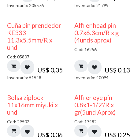
Inventario: 205576
Inventario: 21799
Cuña pin prendedor
Alfiler head pin
KE333
0.7x6.3cm/R x g
11.3x5.5mm/R x
(4unds aprox)
und
Cod: 16256
Cod: 05807
US$
0,05
US$
0,13
Inventario: 51548
Inventario: 40094
¡NUEVO!
Bolsa ziplock
Alfiler eye pin
11x16mm miyuki x
0.8x1-1/2'/R x
und
gr(5und Aprox)
Cod: 29502
Cod: 17482
US$
0,06
US$
0,25