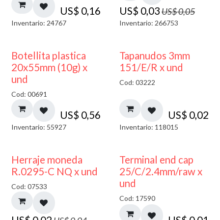
US$
0,16
US$
0,03
US$
0,05
Inventario: 24767
Inventario: 266753
Botellita plastica
Tapanudos 3mm
20x55mm (10g) x
151/E/R x und
und
Cod: 03222
Cod: 00691
US$
0,56
US$
0,02
Inventario: 55927
Inventario: 118015
50% DESCUENTO
Herraje moneda
Terminal end cap
R.0295-C NQ x und
25/C/2.4mm/raw x
und
Cod: 07533
Cod: 17590
US$
0,02
US$
0,01