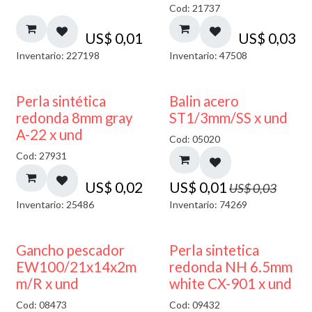
Cod: 21737
US$
0,01
US$
0,03
Inventario: 227198
Inventario: 47508
50% DESCUENTO
Perla sintética
Balin acero
redonda 8mm gray
ST1/3mm/SS x und
A-22 x und
Cod: 05020
Cod: 27931
US$
0,02
US$
0,01
US$
0,03
Inventario: 25486
Inventario: 74269
Gancho pescador
Perla sintetica
EW100/21x14x2m
redonda NH 6.5mm
m/R x und
white CX-901 x und
Cod: 08473
Cod: 09432