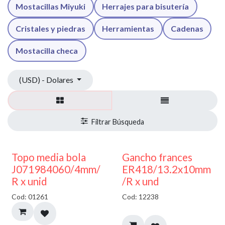
Mostacillas Miyuki
Herrajes para bisutería
Cristales y piedras
Herramientas
Cadenas
Mostacilla checa
(USD) - Dolares
50% DESCUENTO
AGOTADO
Topo media bola
Gancho frances
J071984060/4mm/
ER418/13.2x10mm
R x unid
/R x und
Cod: 01261
Cod: 12238