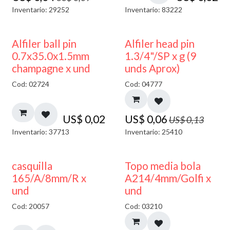
Inventario: 29252
Inventario: 83222
50% DESCUENTO
Alfiler ball pin
Alfiler head pin
0.7x35.0x1.5mm
1.3/4"/SP x g (9
champagne x und
unds Aprox)
Cod: 02724
Cod: 04777
US$
0,02
US$
0,06
US$
0,13
Inventario: 37713
Inventario: 25410
40% DESCUENTO
casquilla
Topo media bola
165/A/8mm/R x
A214/4mm/Golfi x
und
und
Cod: 20057
Cod: 03210