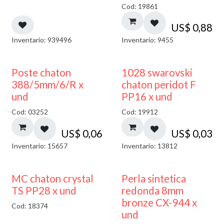
Cod: 19861
US$
0,88
Inventario: 939496
Inventario: 9455
Poste chaton
1028 swarovski
388/5mm/6/R x
chaton peridot F
und
PP16 x und
Cod: 03252
Cod: 19912
US$
0,06
US$
0,03
Inventario: 15657
Inventario: 13812
MC chaton crystal
Perla sintetica
TS PP28 x und
redonda 8mm
bronze CX-944 x
Cod: 18374
und