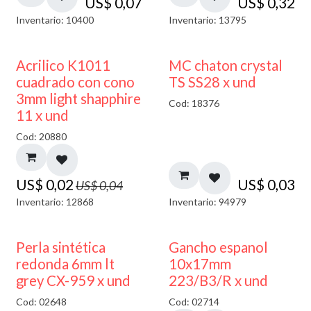
US$
0,07
US$
0,32
Inventario: 10400
Inventario: 13795
50% DESCUENTO
Acrilico K1011
MC chaton crystal
cuadrado con cono
TS SS28 x und
3mm light shapphire
Cod: 18376
11 x und
Cod: 20880
US$
0,02
US$
0,03
US$
0,04
Inventario: 12868
Inventario: 94979
50% DESCUENTO
Perla sintética
Gancho espanol
redonda 6mm lt
10x17mm
grey CX-959 x und
223/B3/R x und
Cod: 02648
Cod: 02714