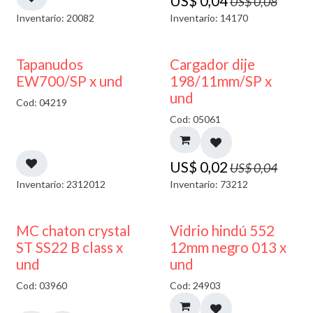
US$
0,04
US$
0,08
Inventario: 20082
Inventario: 14170
50% DESCUENTO
50% DESCUENTO
Tapanudos
Cargador dije
EW700/SP x und
198/11mm/SP x
und
Cod: 04219
Cod: 05061
US$
0,02
US$
0,04
Inventario: 2312012
Inventario: 73212
40% DESCUENTO
MC chaton crystal
Vidrio hindú 552
ST SS22 B class x
12mm negro 013 x
und
und
Cod: 03960
Cod: 24903