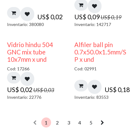
US$
0,02
US$
0,09
US$
0,19
Inventario: 380080
Inventario: 142717
40% DESCUENTO
Vidrio hindu 504
Alfiler ball pin
GNC mix tube
0.7x50.0x1.5mm/S
10x7mm x und
P x und
Cod: 17266
Cod: 02991
US$
0,02
US$
0,18
US$
0,03
Inventario: 22776
Inventario: 83553
1
2
3
4
5