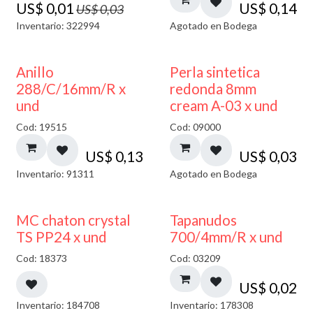
US$
0,01
US$
0,14
US$
0,03
Inventario: 322994
Agotado en Bodega
AGOTADO
Anillo
Perla sintetica
288/C/16mm/R x
redonda 8mm
und
cream A-03 x und
Cod: 19515
Cod: 09000
US$
0,13
US$
0,03
Inventario: 91311
Agotado en Bodega
MC chaton crystal
Tapanudos
TS PP24 x und
700/4mm/R x und
Cod: 18373
Cod: 03209
US$
0,02
Inventario: 184708
Inventario: 178308