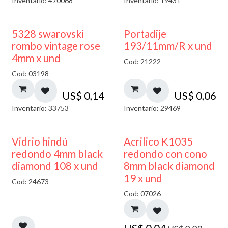
Inventario: 470068
Inventario: 19431
5328 swarovski
Portadije
rombo vintage rose
193/11mm/R x und
4mm x und
Cod: 21222
Cod: 03198
US$
0,14
US$
0,06
Inventario: 33753
Inventario: 29469
40% DESCUENTO
50% DESCUENTO
Vidrio hindú
Acrilico K1035
redondo 4mm black
redondo con cono
diamond 108 x und
8mm black diamond
19 x und
Cod: 24673
Cod: 07026