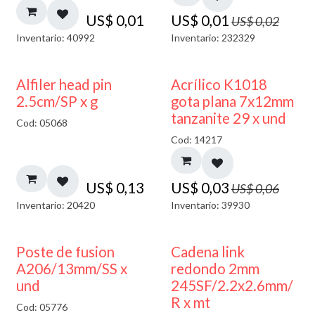
US$
0,01
US$
0,01
US$
0,02
Inventario: 40992
Inventario: 232329
50% DESCUENTO
Alfiler head pin
Acrílico K1018
2.5cm/SP x g
gota plana 7x12mm
tanzanite 29 x und
Cod: 05068
Cod: 14217
US$
0,13
US$
0,03
US$
0,06
Inventario: 20420
Inventario: 39930
Poste de fusion
Cadena link
A206/13mm/SS x
redondo 2mm
und
245SF/2.2x2.6mm/
R x mt
Cod: 05776