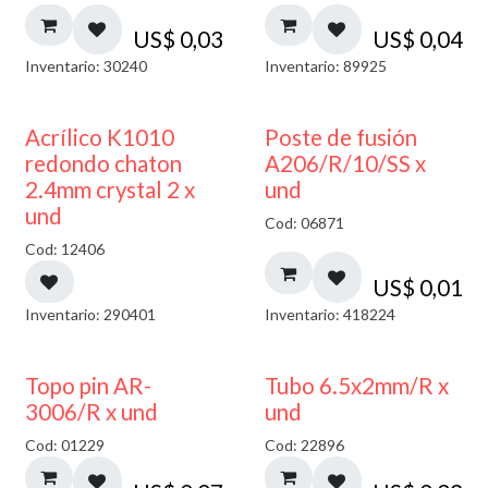
US$
0,03
US$
0,04
Inventario: 30240
Inventario: 89925
50% DESCUENTO
Acrílico K1010
Poste de fusión
redondo chaton
A206/R/10/SS x
2.4mm crystal 2 x
und
und
Cod: 06871
Cod: 12406
US$
0,01
Inventario: 290401
Inventario: 418224
Topo pin AR-
Tubo 6.5x2mm/R x
3006/R x und
und
Cod: 01229
Cod: 22896