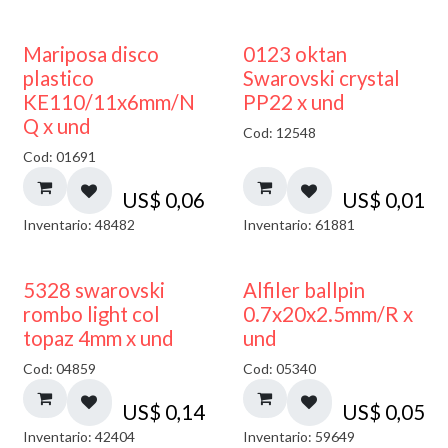
Mariposa disco
0123 oktan
plastico
Swarovski crystal
KE110/11x6mm/N
PP22 x und
Q x und
Cod: 12548
Cod: 01691
US$
0,06
US$
0,01
Inventario: 48482
Inventario: 61881
5328 swarovski
Alfiler ballpin
rombo light col
0.7x20x2.5mm/R x
topaz 4mm x und
und
Cod: 04859
Cod: 05340
US$
0,14
US$
0,05
Inventario: 42404
Inventario: 59649