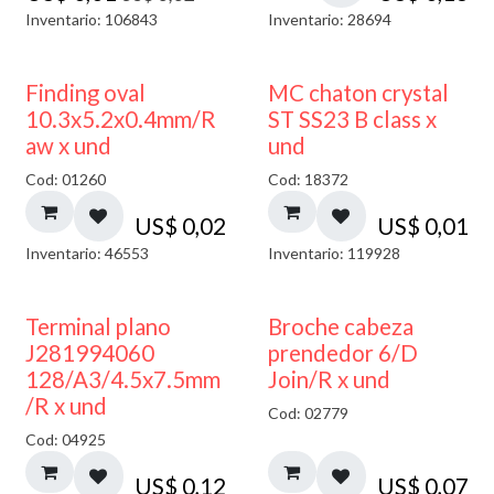
Inventario: 106843
Inventario: 28694
Finding oval
MC chaton crystal
10.3x5.2x0.4mm/R
ST SS23 B class x
aw x und
und
Cod: 01260
Cod: 18372
US$
0,02
US$
0,01
Inventario: 46553
Inventario: 119928
Terminal plano
Broche cabeza
J281994060
prendedor 6/D
128/A3/4.5x7.5mm
Join/R x und
/R x und
Cod: 02779
Cod: 04925
US$
0,12
US$
0,07