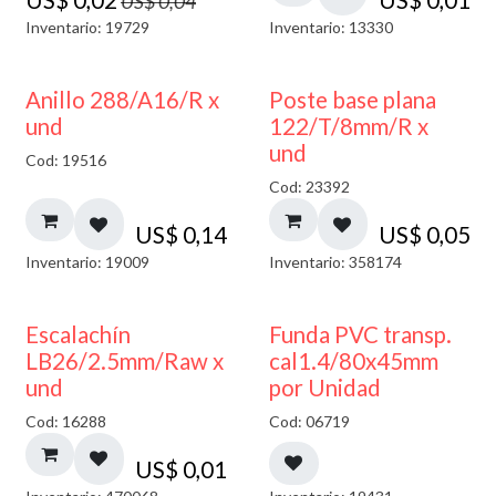
US$
0,04
Inventario: 19729
Inventario: 13330
Anillo 288/A16/R x
Poste base plana
und
122/T/8mm/R x
und
Cod: 19516
Cod: 23392
US$
0,14
US$
0,05
Inventario: 19009
Inventario: 358174
Escalachín
Funda PVC transp.
LB26/2.5mm/Raw x
cal1.4/80x45mm
und
por Unidad
Cod: 16288
Cod: 06719
US$
0,01