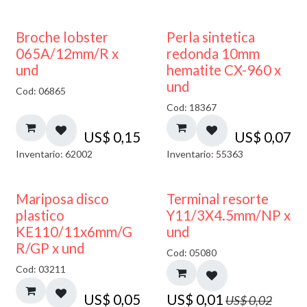
Broche lobster
Perla sintetica
065A/12mm/R x
redonda 10mm
und
hematite CX-960 x
und
Cod: 06865
Cod: 18367
US$
0,15
US$
0,07
Inventario: 62002
Inventario: 55363
50% DESCUENTO
Mariposa disco
Terminal resorte
plastico
Y11/3X4.5mm/NP x
KE110/11x6mm/G
und
R/GP x und
Cod: 05080
Cod: 03211
US$
0,05
US$
0,01
US$
0,02