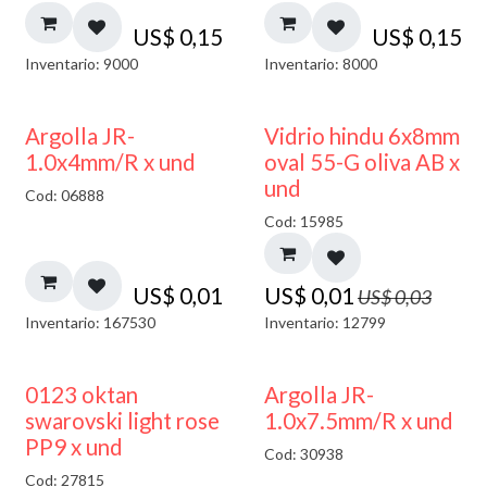
US$
0,15
US$
0,15
Inventario: 9000
Inventario: 8000
50% DESCUENTO
Argolla JR-
Vidrio hindu 6x8mm
1.0x4mm/R x und
oval 55-G oliva AB x
und
Cod: 06888
Cod: 15985
US$
0,01
US$
0,01
US$
0,03
Inventario: 167530
Inventario: 12799
0123 oktan
Argolla JR-
swarovski light rose
1.0x7.5mm/R x und
PP9 x und
Cod: 30938
Cod: 27815