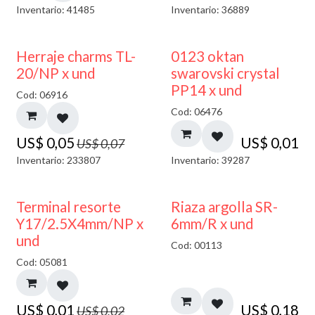
Inventario: 41485
Inventario: 36889
40% DESCUENTO
Herraje charms TL-
0123 oktan
20/NP x und
swarovski crystal
PP14 x und
Cod: 06916
Cod: 06476
US$
0,05
US$
0,01
US$
0,07
Inventario: 233807
Inventario: 39287
50% DESCUENTO
Terminal resorte
Riaza argolla SR-
Y17/2.5X4mm/NP x
6mm/R x und
und
Cod: 00113
Cod: 05081
US$
0,01
US$
0,18
US$
0,02