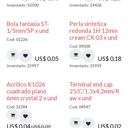
Inventario: 32300
Inventario: 19436
Bola fantasia ST-
Perla sintetica
1/5mm/SP x und
redonda 1H 12mm
cream CX-03 x und
Cod: 01226
Cod: 09038
US$
0,05
US$
0,18
Inventario: 25997
Inventario: 21939
50% DESCUENTO
Acrilico K1026
Terminal end cap
cuadrado plano
25/C/1.5x4.2mm/R
6mm crystal 2 x und
aw x und
Cod: 32284
Cod: 04947
US$
0,04
US$
0,02
US$
0,09