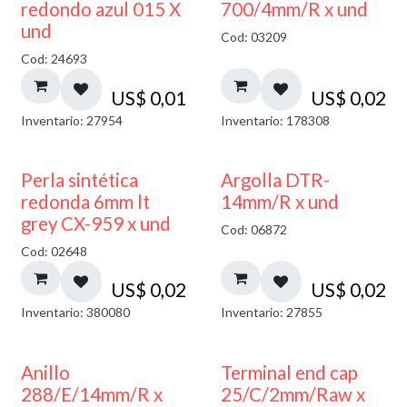
40% DESCUENTO
redondo azul 015 X
700/4mm/R x und
und
Cod: 03209
Cod: 24693
US$
0,01
US$
0,02
Inventario: 27954
Inventario: 178308
Perla sintética
Argolla DTR-
redonda 6mm lt
14mm/R x und
grey CX-959 x und
Cod: 06872
Cod: 02648
US$
0,02
US$
0,02
Inventario: 380080
Inventario: 27855
Anillo
Terminal end cap
288/E/14mm/R x
25/C/2mm/Raw x