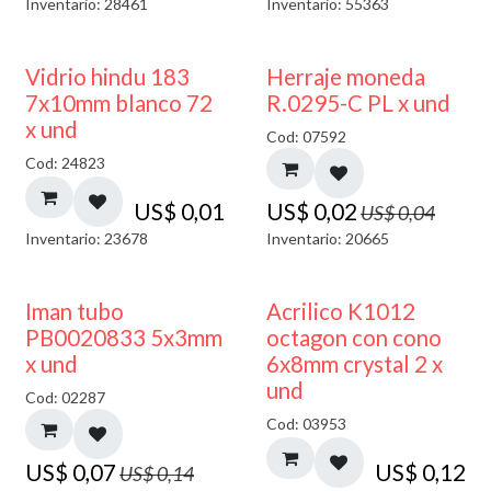
Inventario: 28461
Inventario: 55363
40% DESCUENTO
50% DESCUENTO
Vidrio hindu 183
Herraje moneda
7x10mm blanco 72
R.0295-C PL x und
x und
Cod: 07592
Cod: 24823
US$
0,01
US$
0,02
US$
0,04
Inventario: 23678
Inventario: 20665
50% DESCUENTO
Iman tubo
Acrilico K1012
PB0020833 5x3mm
octagon con cono
x und
6x8mm crystal 2 x
und
Cod: 02287
Cod: 03953
US$
0,07
US$
0,12
US$
0,14