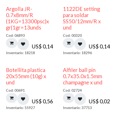
Argolla JR-
1122DE setting
0.7x8mm/R
para soldar
(1KG=13300psc)x
SS50/12mm/R x
gr(1gr=13unds
und
Cod: 06893
Cod: 00320
US$
0,14
US$
0,14
Inventario: 18218
Inventario: 18296
Botellita plastica
Alfiler ball pin
20x55mm (10g) x
0.7x35.0x1.5mm
und
champagne x und
Cod: 00691
Cod: 02724
US$
0,56
US$
0,02
Inventario: 55927
Inventario: 37713