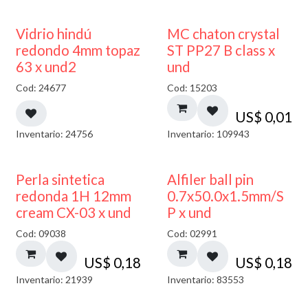
40% DESCUENTO
Vidrio hindú
MC chaton crystal
redondo 4mm topaz
ST PP27 B class x
63 x und2
und
Cod: 24677
Cod: 15203
US$
0,01
Inventario: 24756
Inventario: 109943
Perla sintetica
Alfiler ball pin
redonda 1H 12mm
0.7x50.0x1.5mm/S
cream CX-03 x und
P x und
Cod: 09038
Cod: 02991
US$
0,18
US$
0,18
Inventario: 21939
Inventario: 83553