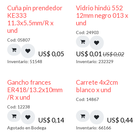
40% DESCUENTO
Cuña pin prendedor
Vidrio hindú 552
KE333
12mm negro 013 x
11.3x5.5mm/R x
und
und
Cod: 24903
Cod: 05807
US$
0,05
US$
0,01
US$
0,02
Inventario: 51548
Inventario: 232329
AGOTADO
Gancho frances
Carrete 4x2cm
ER418/13.2x10mm
blanco x und
/R x und
Cod: 14867
Cod: 12238
US$
0,14
US$
0,44
Agotado en Bodega
Inventario: 66166