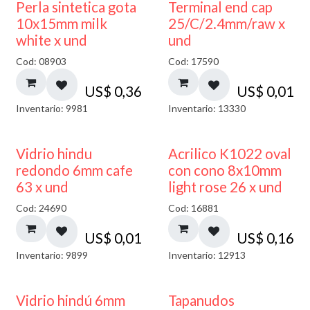
Perla sintetica gota
Terminal end cap
10x15mm milk
25/C/2.4mm/raw x
white x und
und
Cod: 08903
Cod: 17590
US$
0,36
US$
0,01
Inventario: 9981
Inventario: 13330
40% DESCUENTO
Vidrio hindu
Acrilico K1022 oval
redondo 6mm cafe
con cono 8x10mm
63 x und
light rose 26 x und
Cod: 24690
Cod: 16881
US$
0,01
US$
0,16
Inventario: 9899
Inventario: 12913
Vidrio hindú 6mm
Tapanudos