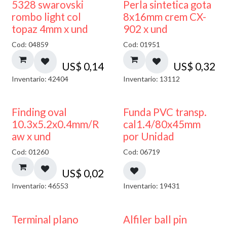
5328 swarovski
Perla sintetica gota
rombo light col
8x16mm crem CX-
topaz 4mm x und
902 x und
Cod: 04859
Cod: 01951
US$
0,14
US$
0,32
Inventario: 42404
Inventario: 13112
Finding oval
Funda PVC transp.
10.3x5.2x0.4mm/R
cal1.4/80x45mm
aw x und
por Unidad
Cod: 01260
Cod: 06719
US$
0,02
Inventario: 46553
Inventario: 19431
Terminal plano
Alfiler ball pin