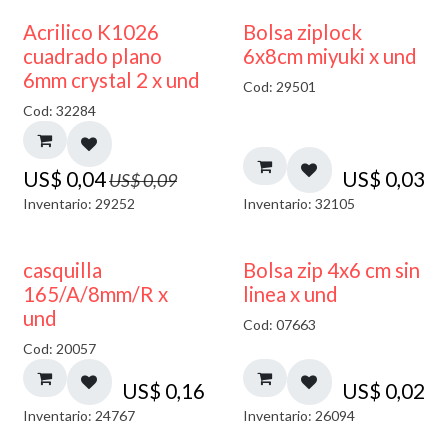
50% DESCUENTO
¡NUEVO!
Acrilico K1026
Bolsa ziplock
cuadrado plano
6x8cm miyuki x und
6mm crystal 2 x und
Cod: 29501
Cod: 32284
US$
0,04
US$
0,03
US$
0,09
Inventario: 29252
Inventario: 32105
casquilla
Bolsa zip 4x6 cm sin
165/A/8mm/R x
linea x und
und
Cod: 07663
Cod: 20057
US$
0,16
US$
0,02
Inventario: 24767
Inventario: 26094