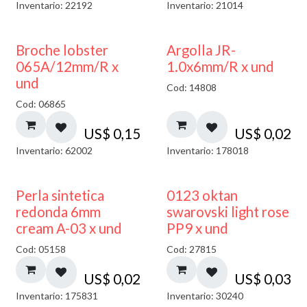
Inventario: 22192
Inventario: 21014
Broche lobster
Argolla JR-
065A/12mm/R x
1.0x6mm/R x und
und
Cod: 14808
Cod: 06865
US$
0,15
US$
0,02
Inventario: 62002
Inventario: 178018
Perla sintetica
0123 oktan
redonda 6mm
swarovski light rose
cream A-03 x und
PP9 x und
Cod: 05158
Cod: 27815
US$
0,02
US$
0,03
Inventario: 175831
Inventario: 30240