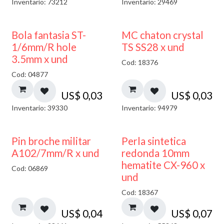
Inventario: 73212
Inventario: 29469
Bola fantasia ST-
MC chaton crystal
1/6mm/R hole
TS SS28 x und
3.5mm x und
Cod: 18376
Cod: 04877
US$
0,03
US$
0,03
Inventario: 39330
Inventario: 94979
Pin broche militar
Perla sintetica
A102/7mm/R x und
redonda 10mm
hematite CX-960 x
Cod: 06869
und
Cod: 18367
US$
0,04
US$
0,07