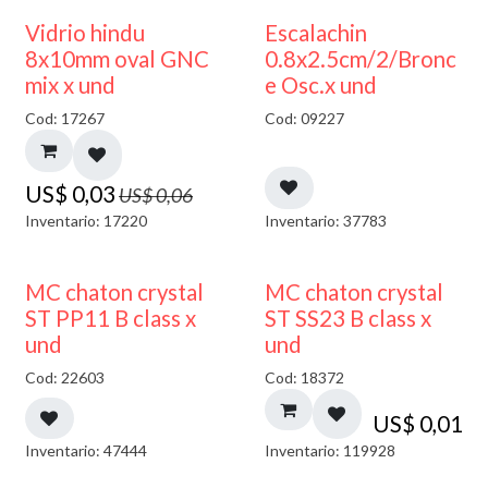
50% DESCUENTO
Vidrio hindu
Escalachin
8x10mm oval GNC
0.8x2.5cm/2/Bronc
mix x und
e Osc.x und
Cod: 17267
Cod: 09227
US$
0,03
US$
0,06
Inventario: 17220
Inventario: 37783
MC chaton crystal
MC chaton crystal
ST PP11 B class x
ST SS23 B class x
und
und
Cod: 22603
Cod: 18372
US$
0,01
Inventario: 47444
Inventario: 119928