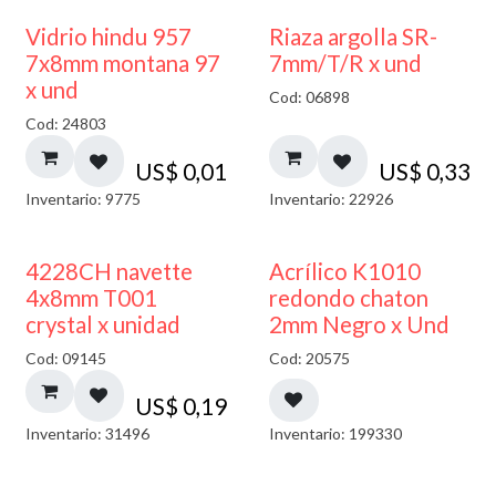
40% DESCUENTO
Vidrio hindu 957
Riaza argolla SR-
7x8mm montana 97
7mm/T/R x und
x und
Cod: 06898
Cod: 24803
US$
0,01
US$
0,33
Inventario: 9775
Inventario: 22926
50% DESCUENTO
4228CH navette
Acrílico K1010
4x8mm T001
redondo chaton
crystal x unidad
2mm Negro x Und
Cod: 09145
Cod: 20575
US$
0,19
Inventario: 31496
Inventario: 199330