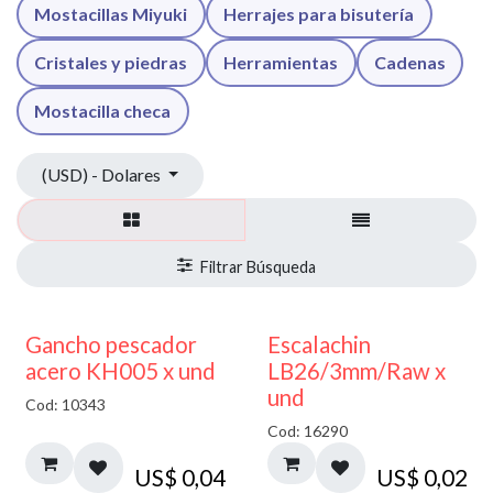
Mostacillas Miyuki
Herrajes para bisutería
Cristales y piedras
Herramientas
Cadenas
Mostacilla checa
(USD) - Dolares
Gancho pescador
Escalachin
acero KH005 x und
LB26/3mm/Raw x
und
Cod: 10343
Cod: 16290
US$
0,04
US$
0,02