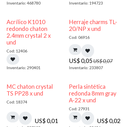
Inventario: 468780
Inventario: 194723
50% DESCUENTO
40% DESCUENTO
Acrílico K1010
Herraje charms TL-
redondo chaton
20/NP x und
2.4mm crystal 2 x
Cod: 06916
und
Cod: 12406
US$
0,05
US$
0,07
Inventario: 290401
Inventario: 233807
MC chaton crystal
Perla sintética
TS PP28 x und
redonda 8mm gray
A-22 x und
Cod: 18374
Cod: 27931
US$
0,01
US$
0,02