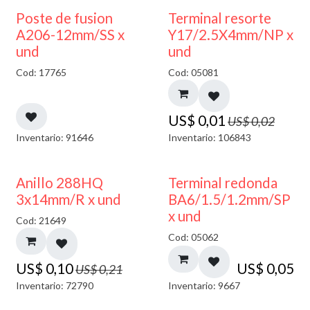
50% DESCUENTO
Poste de fusion
Terminal resorte
A206-12mm/SS x
Y17/2.5X4mm/NP x
und
und
Cod: 17765
Cod: 05081
US$
0,01
US$
0,02
Inventario: 91646
Inventario: 106843
50% DESCUENTO
Anillo 288HQ
Terminal redonda
3x14mm/R x und
BA6/1.5/1.2mm/SP
x und
Cod: 21649
Cod: 05062
US$
0,10
US$
0,05
US$
0,21
Inventario: 72790
Inventario: 9667