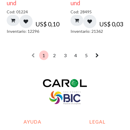
und
und
Cod: 01224
Cod: 28495
US$
0,10
US$
0,03
Inventario: 12296
Inventario: 21362
1
2
3
4
5
AYUDA
LEGAL