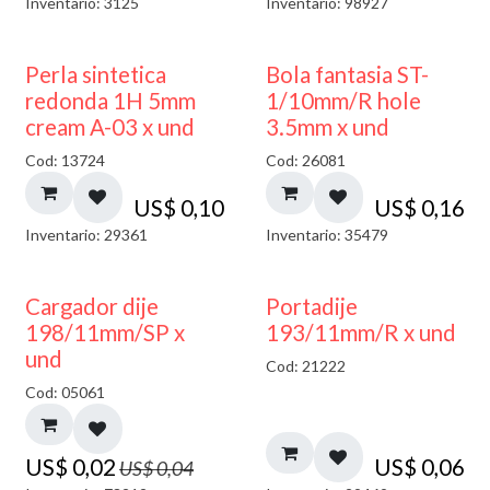
Inventario: 3125
Inventario: 98927
Perla sintetica
Bola fantasia ST-
redonda 1H 5mm
1/10mm/R hole
cream A-03 x und
3.5mm x und
Cod: 13724
Cod: 26081
US$
0,10
US$
0,16
Inventario: 29361
Inventario: 35479
50% DESCUENTO
Cargador dije
Portadije
198/11mm/SP x
193/11mm/R x und
und
Cod: 21222
Cod: 05061
US$
0,02
US$
0,06
US$
0,04