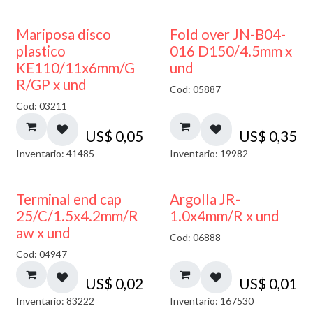
Mariposa disco
Fold over JN-B04-
plastico
016 D150/4.5mm x
KE110/11x6mm/G
und
R/GP x und
Cod: 05887
Cod: 03211
US$
0,05
US$
0,35
Inventario: 41485
Inventario: 19982
Terminal end cap
Argolla JR-
25/C/1.5x4.2mm/R
1.0x4mm/R x und
aw x und
Cod: 06888
Cod: 04947
US$
0,02
US$
0,01
Inventario: 83222
Inventario: 167530