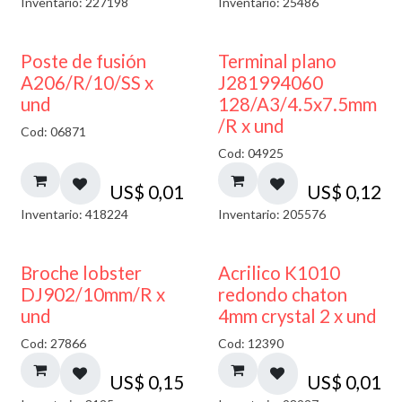
Inventario: 227198
Inventario: 25486
Poste de fusión
Terminal plano
A206/R/10/SS x
J281994060
und
128/A3/4.5x7.5mm
/R x und
Cod: 06871
Cod: 04925
US$
0,01
US$
0,12
Inventario: 418224
Inventario: 205576
50% DESCUENTO
Broche lobster
Acrilico K1010
DJ902/10mm/R x
redondo chaton
und
4mm crystal 2 x und
Cod: 27866
Cod: 12390
US$
0,15
US$
0,01