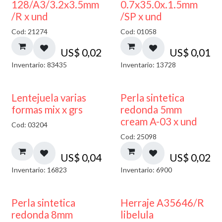
128/A3/3.2x3.5mm
0.7x35.0x.1.5mm
/R x und
/SP x und
Cod: 21274
Cod: 01058
US$
0,02
US$
0,01
Inventario: 83435
Inventario: 13728
Lentejuela varias
Perla sintetica
formas mix x grs
redonda 5mm
cream A-03 x und
Cod: 03204
Cod: 25098
US$
0,04
US$
0,02
Inventario: 16823
Inventario: 6900
Perla sintetica
Herraje A35646/R
redonda 8mm
libelula