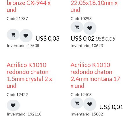
50% DESCUENTO
bronze CX-944 x
22.05x18.10mm x
und
und
Cod: 21737
Cod: 10293
US$
0,03
US$
0,02
US$
0,05
Inventario: 47508
Inventario: 10623
50% DESCUENTO
50% DESCUENTO
Acrilico K1010
Acrilico K1010
redondo chaton
redondo chaton
1.5mm crystal 2 x
2.4mm montana 17
und
x und
Cod: 12422
Cod: 12403
US$
0,01
Inventario: 192118
Inventario: 15082