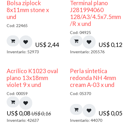
¡NUEVO!
Bolsa ziplock
Terminal plano
8x11mm stone x
J281994060
und
128/A3/4.5x7.5mm
/R x und
Cod: 22465
Cod: 04925
US$
2,44
US$
0,12
Inventario: 52973
Inventario: 205576
50% DESCUENTO
Acrílico K1023 oval
Perla sintetica
plano 13x18mm
redonda NH 4mm
violet 9 x und
cream A-03 x und
Cod: 00059
Cod: 05370
US$
0,08
US$
0,05
US$
0,16
Inventario: 42637
Inventario: 44070