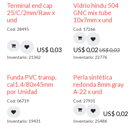
40% DESCUENTO
Terminal end cap
Vidrio hindu 504
25/C/2mm/Raw x
GNC mix tube
und
10x7mm x und
Cod: 28495
Cod: 17266
US$
0,03
US$
0,02
US$
0,03
Inventario: 21362
Inventario: 22776
Funda PVC transp.
Perla sintética
cal1.4/80x45mm
redonda 8mm gray
por Unidad
A-22 x und
Cod: 06719
Cod: 27931
US$
0,02
Inventario: 19431
Inventario: 25486