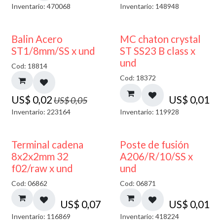
Inventario: 470068
Inventario: 148948
50% DESCUENTO
Balin Acero
MC chaton crystal
ST1/8mm/SS x und
ST SS23 B class x
und
Cod: 18814
Cod: 18372
US$
0,02
US$
0,01
US$
0,05
Inventario: 223164
Inventario: 119928
Terminal cadena
Poste de fusión
8x2x2mm 32
A206/R/10/SS x
f02/raw x und
und
Cod: 06862
Cod: 06871
US$
0,07
US$
0,01
Inventario: 116869
Inventario: 418224