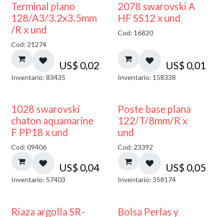
Terminal plano
2078 swarovski A
128/A3/3.2x3.5mm
HF SS12 x und
/R x und
Cod: 16820
Cod: 21274
US$
0,02
US$
0,01
Inventario: 83435
Inventario: 158338
1028 swarovski
Poste base plana
chaton aquamarine
122/T/8mm/R x
F PP18 x und
und
Cod: 09406
Cod: 23392
US$
0,04
US$
0,05
Inventario: 57403
Inventario: 358174
Riaza argolla SR-
Bolsa Perlas y