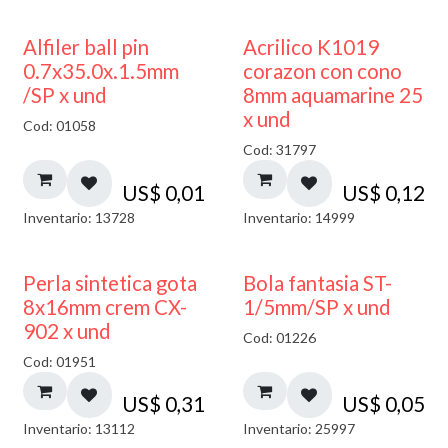
Alfiler ball pin
Acrilico K1019
0.7x35.0x.1.5mm
corazon con cono
/SP x und
8mm aquamarine 25
x und
Cod: 01058
Cod: 31797
US$
0,01
US$
0,12
Inventario: 13728
Inventario: 14999
Perla sintetica gota
Bola fantasia ST-
8x16mm crem CX-
1/5mm/SP x und
902 x und
Cod: 01226
Cod: 01951
US$
0,31
US$
0,05
Inventario: 13112
Inventario: 25997