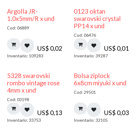
Argolla JR-
0123 oktan
1.0x5mm/R x und
swarovski crystal
PP14 x und
Cod: 06889
Cod: 06476
US$
0,02
US$
0,01
Inventario: 109283
Inventario: 39287
¡NUEVO!
5328 swarovski
Bolsa ziplock
rombo vintage rose
6x8cm miyuki x und
4mm x und
Cod: 29501
Cod: 03198
US$
0,13
US$
0,03
Inventario: 33753
Inventario: 32105