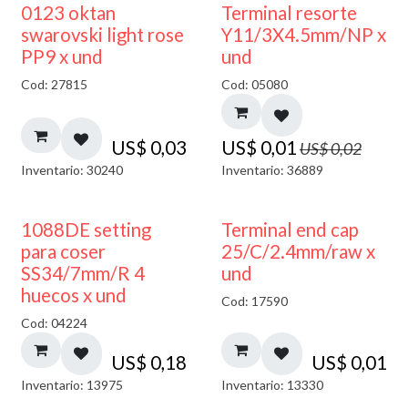
50% DESCUENTO
0123 oktan
Terminal resorte
swarovski light rose
Y11/3X4.5mm/NP x
PP9 x und
und
Cod: 27815
Cod: 05080
US$
0,03
US$
0,01
US$
0,02
Inventario: 30240
Inventario: 36889
1088DE setting
Terminal end cap
para coser
25/C/2.4mm/raw x
SS34/7mm/R 4
und
huecos x und
Cod: 17590
Cod: 04224
US$
0,18
US$
0,01
Inventario: 13975
Inventario: 13330