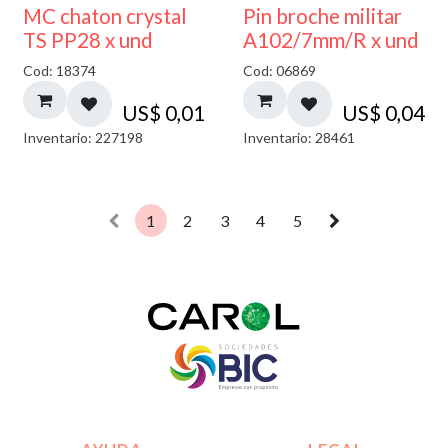
MC chaton crystal
Pin broche militar
TS PP28 x und
A102/7mm/R x und
Cod: 18374
Cod: 06869
US$
0,01
US$
0,04
Inventario: 227198
Inventario: 28461
1
2
3
4
5