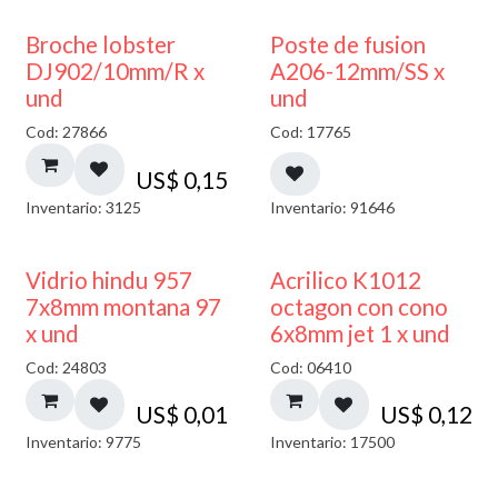
Broche lobster
Poste de fusion
DJ902/10mm/R x
A206-12mm/SS x
und
und
Cod: 27866
Cod: 17765
US$
0,15
Inventario: 3125
Inventario: 91646
40% DESCUENTO
Vidrio hindu 957
Acrilico K1012
7x8mm montana 97
octagon con cono
x und
6x8mm jet 1 x und
Cod: 24803
Cod: 06410
US$
0,01
US$
0,12
Inventario: 9775
Inventario: 17500