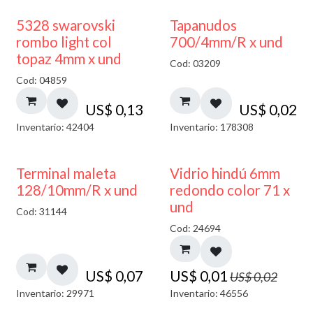
5328 swarovski
Tapanudos
rombo light col
700/4mm/R x und
topaz 4mm x und
Cod: 03209
Cod: 04859
US$
0,13
US$
0,02
Inventario: 42404
Inventario: 178308
40% DESCUENTO
Terminal maleta
Vidrio hindú 6mm
128/10mm/R x und
redondo color 71 x
und
Cod: 31144
Cod: 24694
US$
0,07
US$
0,01
US$
0,02
Inventario: 29971
Inventario: 46556