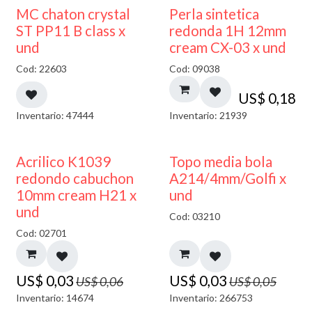
MC chaton crystal
Perla sintetica
ST PP11 B class x
redonda 1H 12mm
und
cream CX-03 x und
Cod: 22603
Cod: 09038
US$
0,18
Inventario: 47444
Inventario: 21939
50% DESCUENTO
40% DESCUENTO
Acrilico K1039
Topo media bola
redondo cabuchon
A214/4mm/Golfi x
10mm cream H21 x
und
und
Cod: 03210
Cod: 02701
US$
0,03
US$
0,03
US$
0,06
US$
0,05
Inventario: 14674
Inventario: 266753