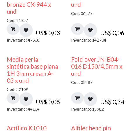
bronze CX-944 x
und
und
Cod: 06877
Cod: 21737
US$
0,03
US$
0,06
Inventario: 47508
Inventario: 142704
Media perla
Fold over JN-B04-
sintética base plana
016 D150/4.5mm x
1H 3mm cream A-
und
03 x und
Cod: 05887
Cod: 32109
US$
0,08
US$
0,34
Inventario: 44104
Inventario: 19982
Acrilico K1010
Alfiler head pin