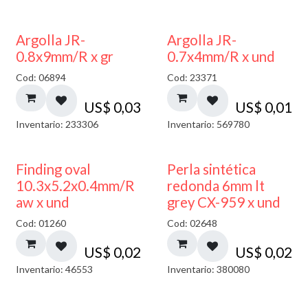
Argolla JR-
Argolla JR-
0.8x9mm/R x gr
0.7x4mm/R x und
Cod: 06894
Cod: 23371
US$
0,03
US$
0,01
Inventario: 233306
Inventario: 569780
Finding oval
Perla sintética
10.3x5.2x0.4mm/R
redonda 6mm lt
aw x und
grey CX-959 x und
Cod: 01260
Cod: 02648
US$
0,02
US$
0,02
Inventario: 46553
Inventario: 380080