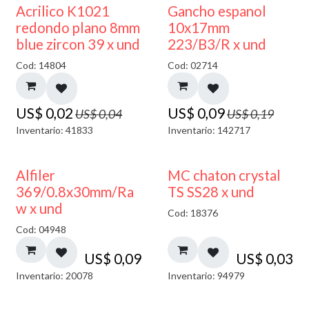
50% DESCUENTO
50% DESCUENTO
Acrilico K1021
Gancho espanol
redondo plano 8mm
10x17mm
blue zircon 39 x und
223/B3/R x und
Cod: 14804
Cod: 02714
US$
0,02
US$
0,09
US$
0,04
US$
0,19
Inventario: 41833
Inventario: 142717
Alfiler
MC chaton crystal
369/0.8x30mm/Ra
TS SS28 x und
w x und
Cod: 18376
Cod: 04948
US$
0,09
US$
0,03
Inventario: 20078
Inventario: 94979