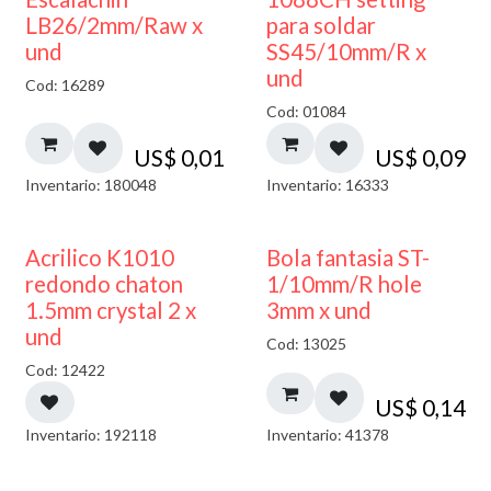
LB26/2mm/Raw x
para soldar
und
SS45/10mm/R x
und
Cod: 16289
Cod: 01084
US$
0,01
US$
0,09
Inventario: 180048
Inventario: 16333
50% DESCUENTO
Acrilico K1010
Bola fantasia ST-
redondo chaton
1/10mm/R hole
1.5mm crystal 2 x
3mm x und
und
Cod: 13025
Cod: 12422
US$
0,14
Inventario: 192118
Inventario: 41378