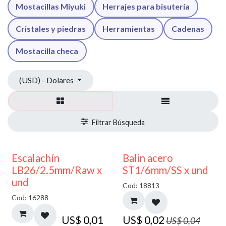
Mostacillas Miyuki
Herrajes para bisutería
Cristales y piedras
Herramientas
Cadenas
Mostacilla checa
(USD) - Dolares
50% DESCUENTO
Escalachín
Balin acero
LB26/2.5mm/Raw x
ST1/6mm/SS x und
und
Cod: 18813
Cod: 16288
US$
0,01
US$
0,02
US$
0,04