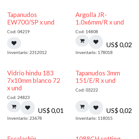
50% DESCUENTO
Tapanudos
Argolla JR-
EW700/SP x und
1.0x6mm/R x und
Cod: 04219
Cod: 14808
US$
0,02
Inventario: 2312012
Inventario: 178018
40% DESCUENTO
Vidrio hindu 183
Tapanudos 3mm
7x10mm blanco 72
151/E/R x und
x und
Cod: 03222
Cod: 24823
US$
0,01
US$
0,02
Inventario: 23678
Inventario: 118015
Escalachin
1088CH setting