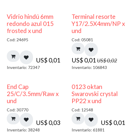
40% DESCUENTO
50% DESCUENTO
Vidrio hindú 6mm
Terminal resorte
redondo azul 015
Y17/2.5X4mm/NP x
frosted x und
und
Cod: 24695
Cod: 05081
US$
0,01
US$
0,01
US$
0,02
Inventario: 72347
Inventario: 106843
End Cap
0123 oktan
25/C/3.5mm/Raw x
Swarovski crystal
und
PP22 x und
Cod: 30770
Cod: 12548
US$
0,03
US$
0,01
Inventario: 38248
Inventario: 61881