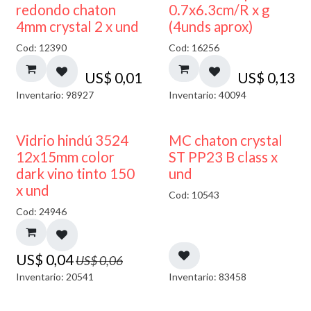
50% DESCUENTO
redondo chaton
0.7x6.3cm/R x g
4mm crystal 2 x und
(4unds aprox)
Cod: 12390
Cod: 16256
US$
0,01
US$
0,13
Inventario: 98927
Inventario: 40094
40% DESCUENTO
Vidrio hindú 3524
MC chaton crystal
12x15mm color
ST PP23 B class x
dark vino tinto 150
und
x und
Cod: 10543
Cod: 24946
US$
0,04
US$
0,06
Inventario: 20541
Inventario: 83458