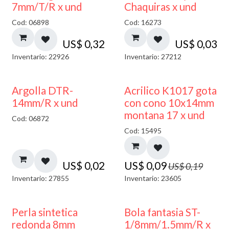
7mm/T/R x und
Chaquiras x und
Cod: 06898
Cod: 16273
US$
0,32
US$
0,03
Inventario: 22926
Inventario: 27212
50% DESCUENTO
Argolla DTR-
Acrilico K1017 gota
14mm/R x und
con cono 10x14mm
montana 17 x und
Cod: 06872
Cod: 15495
US$
0,02
US$
0,09
US$
0,19
Inventario: 27855
Inventario: 23605
Perla sintetica
Bola fantasia ST-
redonda 8mm
1/8mm/1.5mm/R x