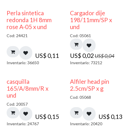
50% DESCUENTO
Perla sintetica
Cargador dije
redonda 1H 8mm
198/11mm/SP x
rose A-05 x und
und
Cod: 24421
Cod: 05061
US$
0,11
US$
0,02
US$
0,04
Inventario: 36650
Inventario: 73212
casquilla
Alfiler head pin
165/A/8mm/R x
2.5cm/SP x g
und
Cod: 05068
Cod: 20057
US$
0,15
US$
0,13
Inventario: 24767
Inventario: 20420