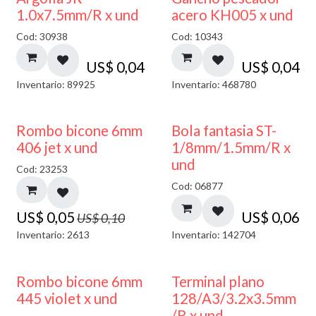
1.0x7.5mm/R x und
acero KH005 x und
Cod: 30938
Cod: 10343
US$
0,04
US$
0,04
Inventario: 89925
Inventario: 468780
50% DESCUENTO
Rombo bicone 6mm
Bola fantasia ST-
406 jet x und
1/8mm/1.5mm/R x
und
Cod: 23253
Cod: 06877
US$
0,05
US$
0,06
US$
0,10
Inventario: 2613
Inventario: 142704
50% DESCUENTO
Rombo bicone 6mm
Terminal plano
445 violet x und
128/A3/3.2x3.5mm
/R x und