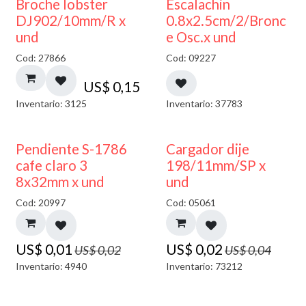
Broche lobster
Escalachin
DJ902/10mm/R x
0.8x2.5cm/2/Bronc
und
e Osc.x und
Cod: 27866
Cod: 09227
US$
0,15
Inventario: 3125
Inventario: 37783
50% DESCUENTO
50% DESCUENTO
Pendiente S-1786
Cargador dije
cafe claro 3
198/11mm/SP x
8x32mm x und
und
Cod: 20997
Cod: 05061
US$
0,01
US$
0,02
US$
0,02
US$
0,04
Inventario: 4940
Inventario: 73212