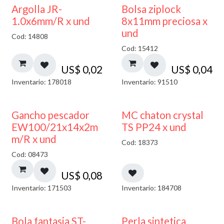
¡NUEVO!
Argolla JR-
Bolsa ziplock
1.0x6mm/R x und
8x11mm preciosa x
und
Cod: 14808
Cod: 15412
US$
0,02
US$
0,04
Inventario: 178018
Inventario: 91510
Gancho pescador
MC chaton crystal
EW100/21x14x2m
TS PP24 x und
m/R x und
Cod: 18373
Cod: 08473
US$
0,08
Inventario: 171503
Inventario: 184708
Bola fantasia ST-
Perla sintetica