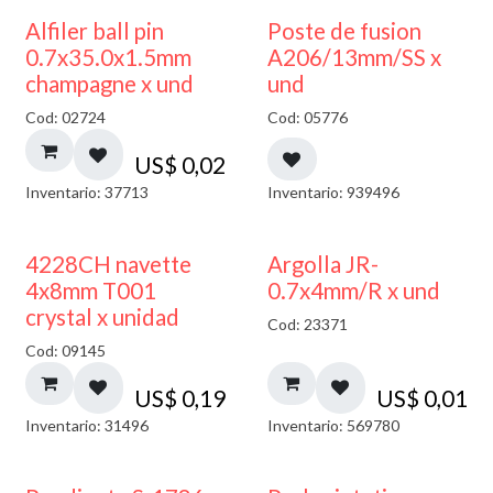
Alfiler ball pin
Poste de fusion
0.7x35.0x1.5mm
A206/13mm/SS x
champagne x und
und
Cod: 02724
Cod: 05776
US$
0,02
Inventario: 37713
Inventario: 939496
4228CH navette
Argolla JR-
4x8mm T001
0.7x4mm/R x und
crystal x unidad
Cod: 23371
Cod: 09145
US$
0,19
US$
0,01
Inventario: 31496
Inventario: 569780