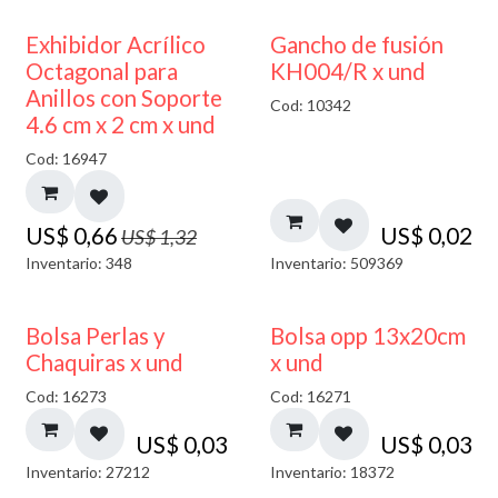
50% DESCUENTO
Exhibidor Acrílico
Gancho de fusión
Octagonal para
KH004/R x und
Anillos con Soporte
Cod: 10342
4.6 cm x 2 cm x und
Cod: 16947
US$
0,66
US$
0,02
US$
1,32
Inventario: 348
Inventario: 509369
Bolsa Perlas y
Bolsa opp 13x20cm
Chaquiras x und
x und
Cod: 16273
Cod: 16271
US$
0,03
US$
0,03
Inventario: 27212
Inventario: 18372