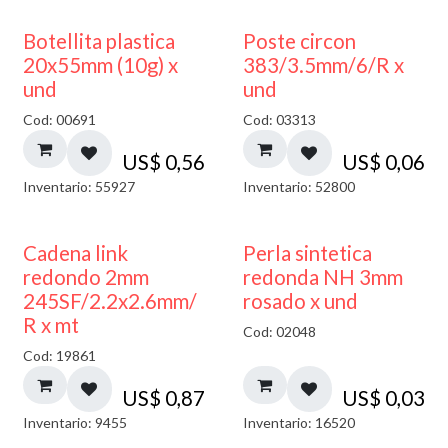
Botellita plastica
Poste circon
20x55mm (10g) x
383/3.5mm/6/R x
und
und
Cod: 00691
Cod: 03313
US$
0,56
US$
0,06
Inventario: 55927
Inventario: 52800
Cadena link
Perla sintetica
redondo 2mm
redonda NH 3mm
245SF/2.2x2.6mm/
rosado x und
R x mt
Cod: 02048
Cod: 19861
US$
0,87
US$
0,03
Inventario: 9455
Inventario: 16520