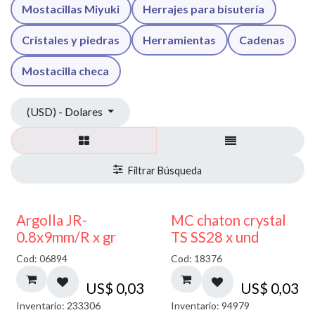
Mostacillas Miyuki
Herrajes para bisutería
Cristales y piedras
Herramientas
Cadenas
Mostacilla checa
(USD) - Dolares
Argolla JR-
MC chaton crystal
0.8x9mm/R x gr
TS SS28 x und
Cod: 06894
Cod: 18376
US$
0,03
US$
0,03
Inventario: 233306
Inventario: 94979