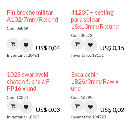
Pin broche militar
4120CH setting
A102/7mm/R x und
para soldar
18x13mm/R x und
Cod: 06869
Cod: 30572
US$
0,04
US$
0,15
Inventario: 28461
Inventario: 19151
1028 swarovski
Escalachin
chaton fuchsia F
LB26/3mm/Raw x
PP16 x und
und
Cod: 10284
Cod: 16290
US$
0,03
US$
0,02
Inventario: 18803
Inventario: 194723