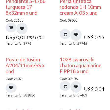
50% DESCUENTO
Pendiente S-1786
Perla sintetica
turquesa 17
redonda 1H 10mm
8x32mm x und
cream A-03 x und
Cod: 22183
Cod: 09065
US$
0,01
US$
0,13
US$
0,02
Inventario: 3776
Inventario: 29945
Poste de fusion
1028 swarovski
A204/11mm/SS x
chaton aquamarine
und
F PP18 x und
Cod: 28074
Cod: 09406
US$
0,04
Inventario: 581816
Inventario: 57403