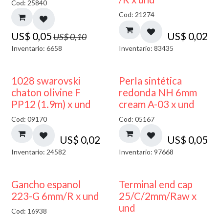
Cod: 25840
Cod: 21274
US$
0,05
US$
0,02
US$
0,10
Inventario: 6658
Inventario: 83435
1028 swarovski
Perla sintética
chaton olivine F
redonda NH 6mm
PP12 (1.9m) x und
cream A-03 x und
Cod: 09170
Cod: 05167
US$
0,02
US$
0,05
Inventario: 24582
Inventario: 97668
Gancho espanol
Terminal end cap
223-G 6mm/R x und
25/C/2mm/Raw x
und
Cod: 16938