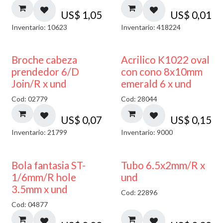
US$
1,05
US$
0,01
Inventario: 10623
Inventario: 418224
Broche cabeza
Acrilico K1022 oval
prendedor 6/D
con cono 8x10mm
Join/R x und
emerald 6 x und
Cod: 02779
Cod: 28044
US$
0,07
US$
0,15
Inventario: 21799
Inventario: 9000
Bola fantasia ST-
Tubo 6.5x2mm/R x
1/6mm/R hole
und
3.5mm x und
Cod: 22896
Cod: 04877