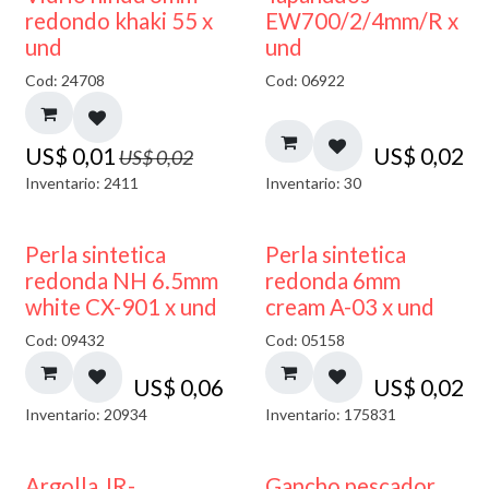
40% DESCUENTO
redondo khaki 55 x
EW700/2/4mm/R x
und
und
Cod: 24708
Cod: 06922
US$
0,01
US$
0,02
US$
0,02
Inventario: 2411
Inventario: 30
Perla sintetica
Perla sintetica
redonda NH 6.5mm
redonda 6mm
white CX-901 x und
cream A-03 x und
Cod: 09432
Cod: 05158
US$
0,06
US$
0,02
Inventario: 20934
Inventario: 175831
Argolla JR-
Gancho pescador