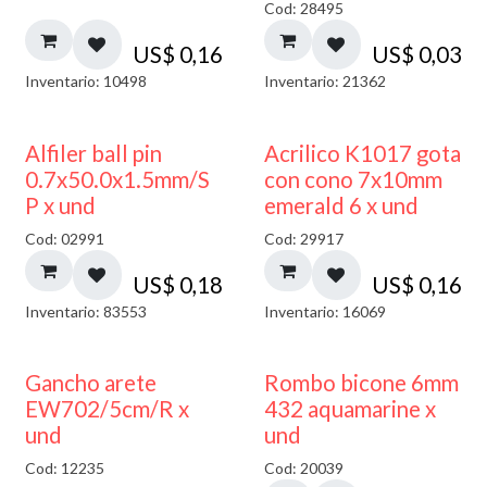
Cod: 28495
US$
0,16
US$
0,03
Inventario: 10498
Inventario: 21362
Alfiler ball pin
Acrilico K1017 gota
0.7x50.0x1.5mm/S
con cono 7x10mm
P x und
emerald 6 x und
Cod: 02991
Cod: 29917
US$
0,18
US$
0,16
Inventario: 83553
Inventario: 16069
50% DESCUENTO
Gancho arete
Rombo bicone 6mm
EW702/5cm/R x
432 aquamarine x
und
und
Cod: 12235
Cod: 20039