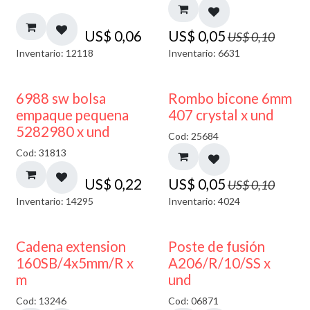
US$
0,06
US$
0,05
US$
0,10
Inventario: 12118
Inventario: 6631
50% DESCUENTO
6988 sw bolsa
Rombo bicone 6mm
empaque pequena
407 crystal x und
5282980 x und
Cod: 25684
Cod: 31813
US$
0,22
US$
0,05
US$
0,10
Inventario: 14295
Inventario: 4024
Cadena extension
Poste de fusión
160SB/4x5mm/R x
A206/R/10/SS x
m
und
Cod: 13246
Cod: 06871