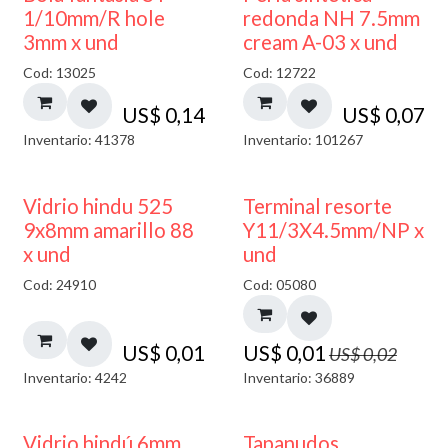
1/10mm/R hole
redonda NH 7.5mm
3mm x und
cream A-03 x und
Cod: 13025
Cod: 12722
US$
0,14
US$
0,07
Inventario: 41378
Inventario: 101267
40% DESCUENTO
50% DESCUENTO
Vidrio hindu 525
Terminal resorte
9x8mm amarillo 88
Y11/3X4.5mm/NP x
x und
und
Cod: 24910
Cod: 05080
US$
0,01
US$
0,01
US$
0,02
Inventario: 4242
Inventario: 36889
Vidrio hindú 6mm
Tapanudos