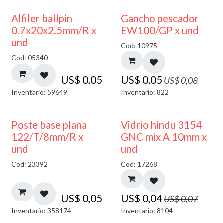
40% DESCUENTO
Alfiler ballpin
Gancho pescador
0.7x20x2.5mm/R x
EW100/GP x und
und
Cod: 10975
Cod: 05340
US$
0,05
US$
0,05
US$
0,08
Inventario: 59649
Inventario: 822
40% DESCUENTO
Poste base plana
Vidrio hindu 3154
122/T/8mm/R x
GNC mix A 10mm x
und
und
Cod: 23392
Cod: 17268
US$
0,05
US$
0,04
US$
0,07
Inventario: 358174
Inventario: 8104