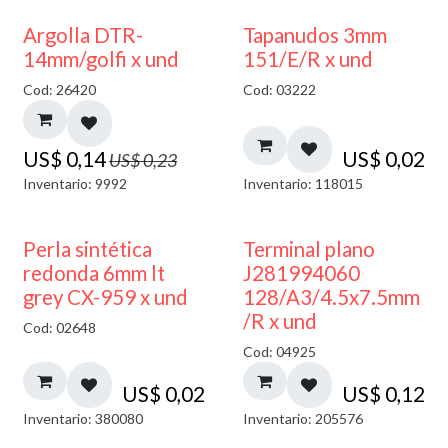
40% DESCUENTO
Argolla DTR-
Tapanudos 3mm
14mm/golfi x und
151/E/R x und
Cod: 26420
Cod: 03222
US$
0,14
US$
0,02
US$
0,23
Inventario: 9992
Inventario: 118015
Perla sintética
Terminal plano
redonda 6mm lt
J281994060
grey CX-959 x und
128/A3/4.5x7.5mm
/R x und
Cod: 02648
Cod: 04925
US$
0,02
US$
0,12
Inventario: 380080
Inventario: 205576