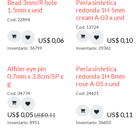
Bead 3mm/R hole
Perla sintetica
1.5mm x und
redonda 1H 5mm
cream A-03 x und
Cod: 22894
Cod: 13724
US$
0,06
US$
0,10
Inventario: 36799
Inventario: 29361
50% DESCUENTO
Alfiler eye pin
Perla sintetica
0.7mm x 3.8cm/SP x
redonda 1H 8mm
g
rose A-05 x und
Cod: 04774
Cod: 24421
US$
0,05
US$
0,11
US$
0,11
Inventario: 8951
Inventario: 36650