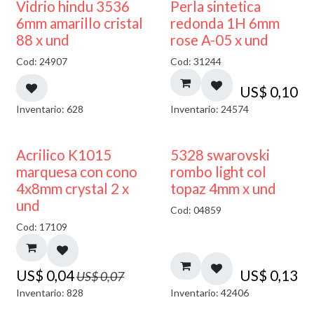
Vidrio hindu 3536
Perla sintetica
6mm amarillo cristal
redonda 1H 6mm
88 x und
rose A-05 x und
Cod: 24907
Cod: 31244
US$
0,10
Inventario: 628
Inventario: 24574
50% DESCUENTO
Acrilico K1015
5328 swarovski
marquesa con cono
rombo light col
4x8mm crystal 2 x
topaz 4mm x und
und
Cod: 04859
Cod: 17109
US$
0,04
US$
0,13
US$
0,07
Inventario: 828
Inventario: 42406