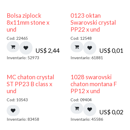
¡NUEVO!
Bolsa ziplock
0123 oktan
8x11mm stone x
Swarovski crystal
und
PP22 x und
Cod: 22465
Cod: 12548
US$
2,44
US$
0,01
Inventario: 52973
Inventario: 61881
MC chaton crystal
1028 swarovski
ST PP23 B class x
chaton montana F
und
PP12 x und
Cod: 10543
Cod: 09404
US$
0,02
Inventario: 83458
Inventario: 45586