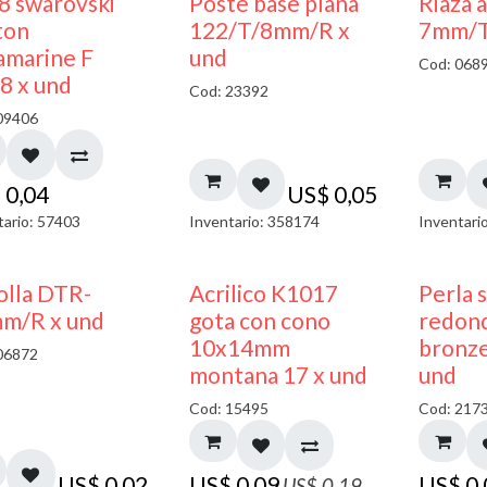
8 swarovski
Poste base plana
Riaza 
ton
122/T/8mm/R x
7mm/T
amarine F
und
Cod: 068
8 x und
Cod: 23392
09406
$
0,04
US$
0,05
tario: 57403
Inventario: 358174
Inventari
50% DESCUENTO
olla DTR-
Acrilico K1017
Perla 
m/R x und
gota con cono
redon
10x14mm
bronze
06872
montana 17 x und
und
Cod: 15495
Cod: 217
US$
0,02
US$
0,09
US$
0
US$
0,19