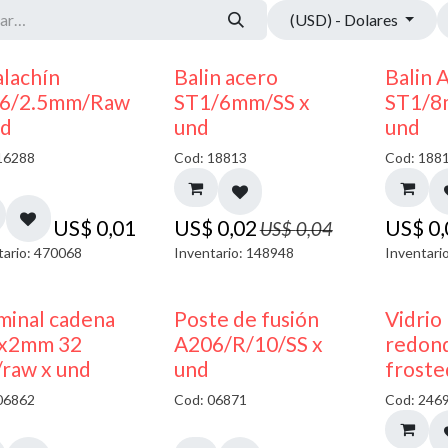
(USD) - Dolares
50% DESCUENTO
alachín
Balin acero
Balin 
6/2.5mm/Raw
ST1/6mm/SS x
ST1/8
nd
und
und
16288
Cod: 18813
Cod: 188
US$
0,01
US$
0,02
US$
0
US$
0,04
tario: 470068
Inventario: 148948
Inventari
minal cadena
Poste de fusión
Vidrio
x2mm 32
A206/R/10/SS x
redond
/raw x und
und
froste
06862
Cod: 06871
Cod: 246