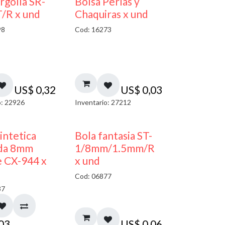
argolla SR-
Bolsa Perlas y
/R x und
Chaquiras x und
98
Cod: 16273
US$
0,32
US$
0,03
o: 22926
Inventario: 27212
sintetica
Bola fantasia ST-
da 8mm
1/8mm/1.5mm/R
 CX-944 x
x und
Cod: 06877
37
,03
US$
0,06