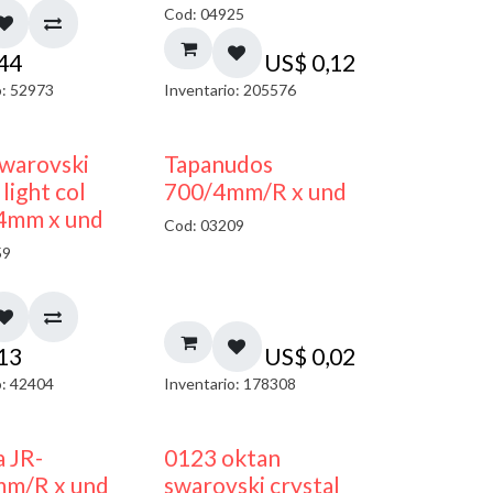
Cod: 04925
,44
US$
0,12
o: 52973
Inventario: 205576
warovski
Tapanudos
light col
700/4mm/R x und
 4mm x und
Cod: 03209
59
,13
US$
0,02
o: 42404
Inventario: 178308
a JR-
0123 oktan
mm/R x und
swarovski crystal