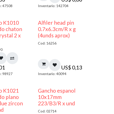
o: 47508
Inventario: 142704
50% DESCUENTO
co K1010
Alfiler head pin
do chaton
0.7x6.3cm/R x g
ystal 2 x
(4unds aprox)
Cod: 16256
90
,01
US$
0,13
o: 98927
Inventario: 40094
50% DESCUENTO
50% DESCUENTO
co K1021
Gancho espanol
do plano
10x17mm
ue zircon
223/B3/R x und
nd
Cod: 02714