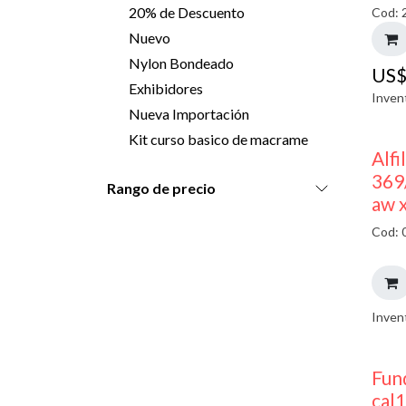
20% de Descuento
Cod: 
Nuevo
Nylon Bondeado
US
Exhibidores
Inven
Nueva Importación
Kit curso basico de macrame
Alfi
369
Rango de precio
aw 
Cod: 
Inven
Fun
cal