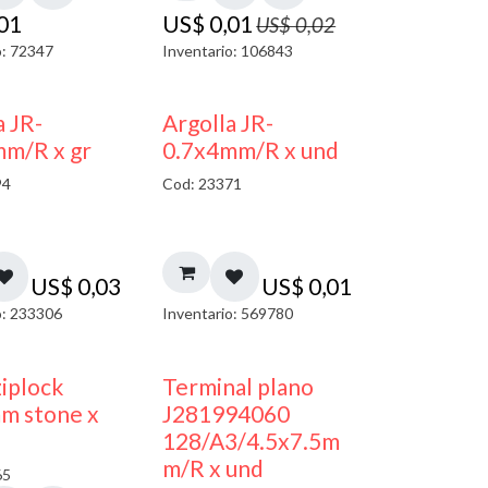
,01
US$
0,01
US$
0,02
o: 72347
Inventario: 106843
a JR-
Argolla JR-
mm/R x gr
0.7x4mm/R x und
94
Cod: 23371
US$
0,03
US$
0,01
o: 233306
Inventario: 569780
¡NUEVO!
ziplock
Terminal plano
m stone x
J281994060
128/A3/4.5x7.5m
m/R x und
65