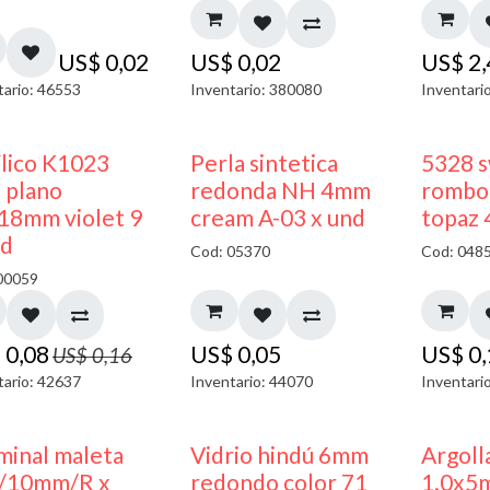
US$
0,02
US$
0,02
US$
2
tario: 46553
Inventario: 380080
Inventari
50% DESCUENTO
ílico K1023
Perla sintetica
5328 s
 plano
redonda NH 4mm
rombo 
18mm violet 9
cream A-03 x und
topaz
nd
Cod: 05370
Cod: 048
00059
$
0,08
US$
0,05
US$
0
US$
0,16
tario: 42637
Inventario: 44070
Inventari
minal maleta
Vidrio hindú 6mm
Argoll
/10mm/R x
redondo color 71
1.0x5