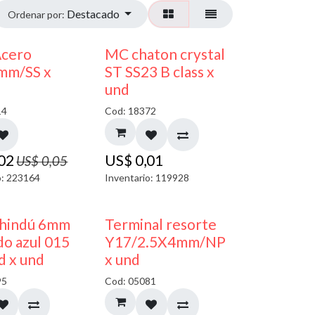
Destacado
Ordenar por:
50% DESCUENTO
Acero
MC chaton crystal
mm/SS x
ST SS23 B class x
und
14
Cod: 18372
,02
US$
0,01
US$
0,05
o: 223164
Inventario: 119928
40% DESCUENTO
50% DESCUENTO
 hindú 6mm
Terminal resorte
o azul 015
Y17/2.5X4mm/NP
d x und
x und
95
Cod: 05081