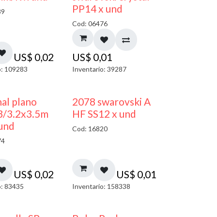
PP14 x und
89
Cod: 06476
US$
0,02
US$
0,01
o: 109283
Inventario: 39287
al plano
2078 swarovski A
3/3.2x3.5m
HF SS12 x und
und
Cod: 16820
74
US$
0,02
US$
0,01
o: 83435
Inventario: 158338