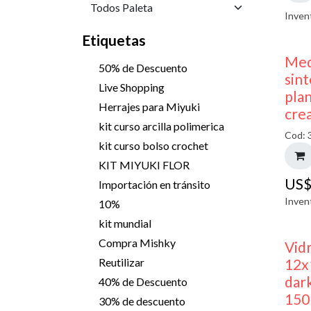
Inven
Etiquetas
Med
50% de Descuento
sint
Live Shopping
pla
Herrajes para Miyuki
cre
kit curso arcilla polimerica
Cod: 
kit curso bolso crochet
KIT MIYUKI FLOR
US
Importación en tránsito
Inven
10%
kit mundial
Compra Mishky
Vid
12x
Reutilizar
dark
40% de Descuento
150
30% de descuento