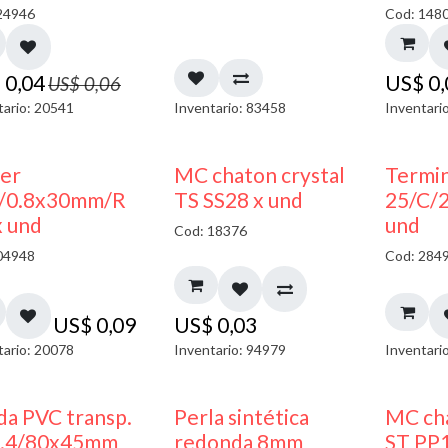
24946
Cod: 148
$
0,04
US$
0
US$
0,06
tario: 20541
Inventario: 83458
Inventari
ler
MC chaton crystal
Termin
/0.8x30mm/R
TS SS28 x und
25/C/
x und
und
Cod: 18376
04948
Cod: 284
US$
0,09
US$
0,03
tario: 20078
Inventario: 94979
Inventari
da PVC transp.
Perla sintética
MC cha
1.4/80x45mm
redonda 8mm
ST PP1