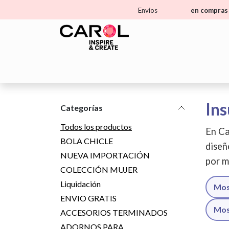
Ir al contenido
Envíos
en compras 
Home
Tienda
Aprende
Ma
Ins
Categorías
Todos los productos
En Ca
BOLA CHICLE
diseñ
NUEVA IMPORTACIÓN
por m
COLECCIÓN MUJER
Liquidación
Mos
ENVIO GRATIS
Mos
ACCESORIOS TERMINADOS
ADORNOS PARA