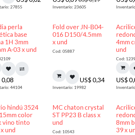
tario: 27855
Inventario: 23605
Inventari
ia perla
Fold over JN-B04-
Acrili
ética base
016 D150/4.5mm
redon
na 1H 3mm
x und
4mm cr
am A-03 x und
und
Cod: 05887
32109
Cod: 123
$
0,08
US$
0,34
US$
0
tario: 44104
Inventario: 19982
Inventari
40% DESCUENTO
rio hindú 3524
MC chaton crystal
Acrili
15mm color
ST PP23 B class x
redon
 vino tinto
und
8mm bl
 x und
39 x u
Cod: 10543