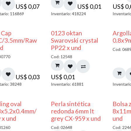
US$
0,07
US$
0,01
US$
0
tario: 116869
Inventario: 418224
Inventari
 Cap
0123 oktan
Argoll
C/3.5mm/Raw
Swarovski crystal
0.8x9
nd
PP22 x und
Cod: 068
30770
Cod: 12548
US$
0,03
US$
0,01
tario: 38248
Inventario: 61881
Inventari
ing oval
Perla sintética
Bolsa 
3x5.2x0.4mm/
redonda 6mm lt
8x11m
 x und
grey CX-959 x und
und
01260
Cod: 02648
Cod: 224