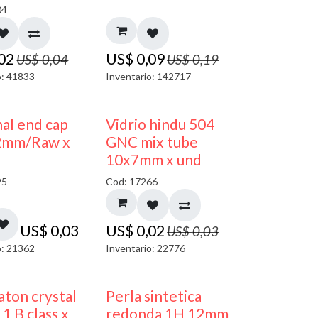
04
,02
US$
0,09
US$
0,04
US$
0,19
o: 41833
Inventario: 142717
40% DESCUENTO
al end cap
Vidrio hindu 504
2mm/Raw x
GNC mix tube
10x7mm x und
95
Cod: 17266
US$
0,03
US$
0,02
US$
0,03
o: 21362
Inventario: 22776
ton crystal
Perla sintetica
1 B class x
redonda 1H 12mm