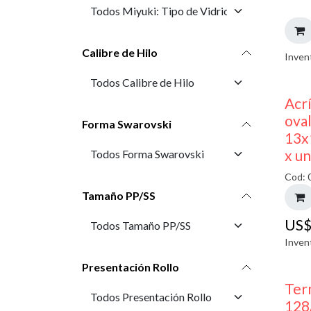
Calibre de Hilo
Inven
Acr
oval
Forma Swarovski
13x
x u
Cod: 
Tamaño PP/SS
US
Inven
Presentación Rollo
Ter
128