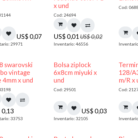
40% DESCUENTO
x und
Cod: 068
31144
Cod: 24694
US$
0,07
US$
0,01
US$
0,02
tario: 29971
Inventario: 46556
Inventari
¡NUEVO!
8 swarovski
Bolsa ziplock
Termin
bo vintage
6x8cm miyuki x
128/A
e 4mm x und
und
m/R x 
03198
Cod: 29501
Cod: 212
$
0,13
US$
0,03
tario: 33753
Inventario: 32105
Inventari