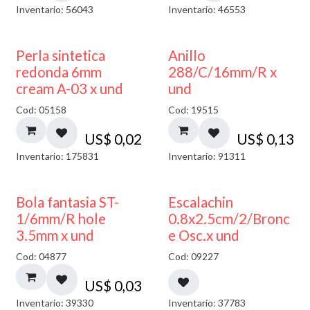
Inventario: 56043
Inventario: 46553
Perla sintetica
Anillo
redonda 6mm
288/C/16mm/R x
cream A-03 x und
und
Cod: 05158
Cod: 19515
US$
0,02
US$
0,13
Inventario: 175831
Inventario: 91311
Bola fantasia ST-
Escalachin
1/6mm/R hole
0.8x2.5cm/2/Bronc
3.5mm x und
e Osc.x und
Cod: 04877
Cod: 09227
US$
0,03
Inventario: 39330
Inventario: 37783