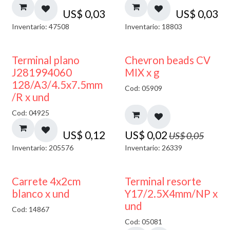
US$
0,03
US$
0,03
Inventario: 47508
Inventario: 18803
50% DESCUENTO
Terminal plano
Chevron beads CV
J281994060
MIX x g
128/A3/4.5x7.5mm
Cod: 05909
/R x und
Cod: 04925
US$
0,12
US$
0,02
US$
0,05
Inventario: 205576
Inventario: 26339
50% DESCUENTO
Carrete 4x2cm
Terminal resorte
blanco x und
Y17/2.5X4mm/NP x
und
Cod: 14867
Cod: 05081