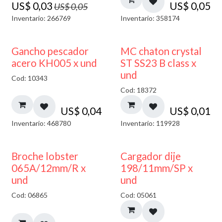
US$
0,03
US$
0,05
US$
0,05
Inventario: 266769
Inventario: 358174
Gancho pescador
MC chaton crystal
acero KH005 x und
ST SS23 B class x
und
Cod: 10343
Cod: 18372
US$
0,04
US$
0,01
Inventario: 468780
Inventario: 119928
50% DESCUENTO
Broche lobster
Cargador dije
065A/12mm/R x
198/11mm/SP x
und
und
Cod: 06865
Cod: 05061