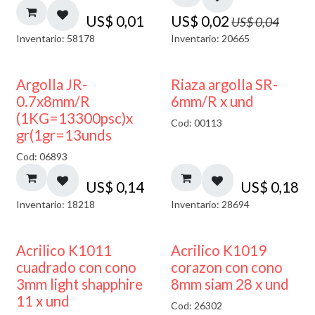
US$
0,01
US$
0,02
US$
0,04
Inventario: 58178
Inventario: 20665
Argolla JR-
Riaza argolla SR-
0.7x8mm/R
6mm/R x und
(1KG=13300psc)x
Cod: 00113
gr(1gr=13unds
Cod: 06893
US$
0,14
US$
0,18
Inventario: 18218
Inventario: 28694
50% DESCUENTO
Acrilico K1011
Acrilico K1019
cuadrado con cono
corazon con cono
3mm light shapphire
8mm siam 28 x und
11 x und
Cod: 26302