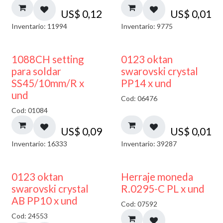
US$
0,12
US$
0,01
Inventario: 11994
Inventario: 9775
1088CH setting
0123 oktan
para soldar
swarovski crystal
SS45/10mm/R x
PP14 x und
und
Cod: 06476
Cod: 01084
US$
0,09
US$
0,01
Inventario: 16333
Inventario: 39287
50% DESCUENTO
0123 oktan
Herraje moneda
swarovski crystal
R.0295-C PL x und
AB PP10 x und
Cod: 07592
Cod: 24553