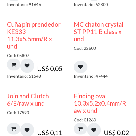
Inventario: 91646
Inventario: 52800
Cuña pin prendedor
MC chaton crystal
KE333
ST PP11 B class x
11.3x5.5mm/R x
und
und
Cod: 22603
Cod: 05807
US$
0,05
Inventario: 51548
Inventario: 47444
Join and Clutch
Finding oval
6/E/raw x und
10.3x5.2x0.4mm/R
aw x und
Cod: 17593
Cod: 01260
US$
0,11
US$
0,02