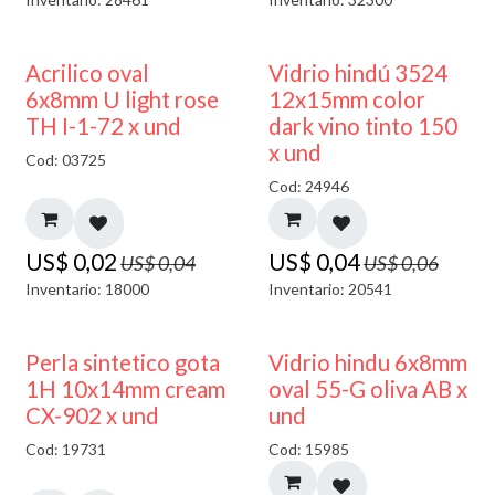
50% DESCUENTO
40% DESCUENTO
Acrilico oval
Vidrio hindú 3524
6x8mm U light rose
12x15mm color
TH I-1-72 x und
dark vino tinto 150
x und
Cod: 03725
Cod: 24946
US$
0,02
US$
0,04
US$
0,04
US$
0,06
Inventario: 18000
Inventario: 20541
50% DESCUENTO
Perla sintetico gota
Vidrio hindu 6x8mm
1H 10x14mm cream
oval 55-G oliva AB x
CX-902 x und
und
Cod: 19731
Cod: 15985