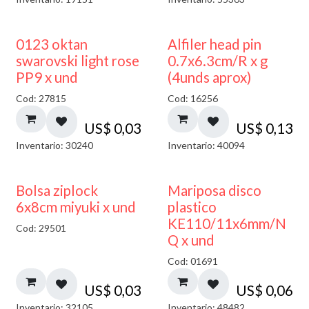
0123 oktan
Alfiler head pin
swarovski light rose
0.7x6.3cm/R x g
PP9 x und
(4unds aprox)
Cod: 27815
Cod: 16256
US$
0,03
US$
0,13
Inventario: 30240
Inventario: 40094
¡NUEVO!
Bolsa ziplock
Mariposa disco
6x8cm miyuki x und
plastico
KE110/11x6mm/N
Cod: 29501
Q x und
Cod: 01691
US$
0,03
US$
0,06
Inventario: 32105
Inventario: 48482