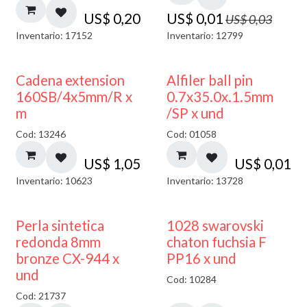
US$
0,20
US$
0,01
US$
0,03
Inventario: 17152
Inventario: 12799
Cadena extension
Alfiler ball pin
160SB/4x5mm/R x
0.7x35.0x.1.5mm
m
/SP x und
Cod: 13246
Cod: 01058
US$
1,05
US$
0,01
Inventario: 10623
Inventario: 13728
Perla sintetica
1028 swarovski
redonda 8mm
chaton fuchsia F
bronze CX-944 x
PP16 x und
und
Cod: 10284
Cod: 21737