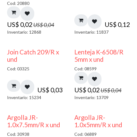
Cod: 20880
US$
0,02
US$
0,12
US$
0,04
Inventario: 12868
Inventario: 11837
50% DESCUENTO
Join Catch 209/R x
Lenteja K-6508/R
und
5mm x und
Cod: 03325
Cod: 08599
US$
0,03
US$
0,02
US$
0,04
Inventario: 15234
Inventario: 13709
Argolla JR-
Argolla JR-
1.0x7.5mm/R x und
1.0x5mm/R x und
Cod: 30938
Cod: 06889