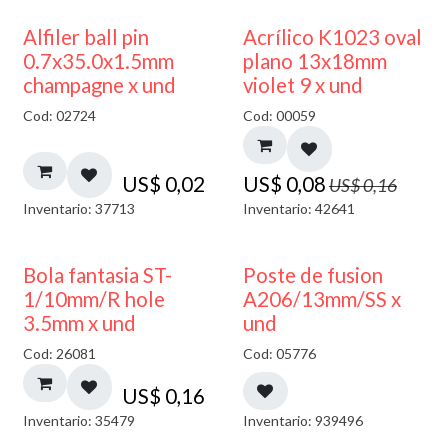
50% DESCUENTO
Alfiler ball pin
Acrílico K1023 oval
0.7x35.0x1.5mm
plano 13x18mm
champagne x und
violet 9 x und
Cod: 02724
Cod: 00059
US$
0,02
US$
0,08
US$
0,16
Inventario: 37713
Inventario: 42641
Bola fantasia ST-
Poste de fusion
1/10mm/R hole
A206/13mm/SS x
3.5mm x und
und
Cod: 26081
Cod: 05776
US$
0,16
Inventario: 35479
Inventario: 939496