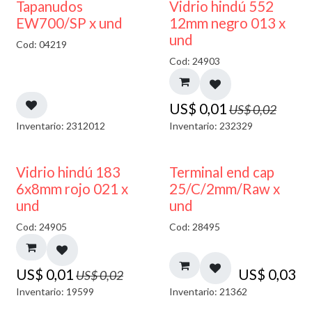
50% DESCUENTO
40% DESCUENTO
Tapanudos
Vidrio hindú 552
EW700/SP x und
12mm negro 013 x
und
Cod: 04219
Cod: 24903
US$
0,01
US$
0,02
Inventario: 2312012
Inventario: 232329
40% DESCUENTO
Vidrio hindú 183
Terminal end cap
6x8mm rojo 021 x
25/C/2mm/Raw x
und
und
Cod: 24905
Cod: 28495
US$
0,01
US$
0,03
US$
0,02
Inventario: 19599
Inventario: 21362