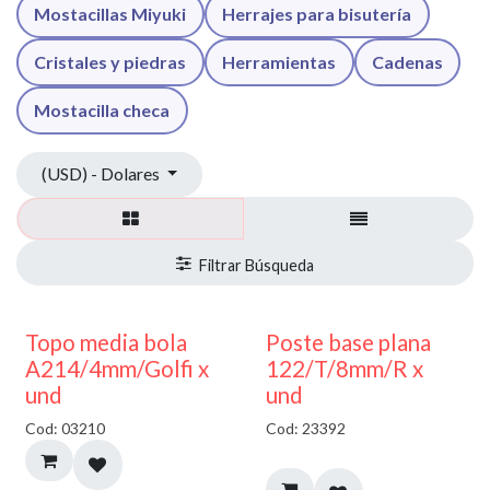
Mostacillas Miyuki
Herrajes para bisutería
Cristales y piedras
Herramientas
Cadenas
Mostacilla checa
(USD) - Dolares
40% DESCUENTO
Topo media bola
Poste base plana
A214/4mm/Golfi x
122/T/8mm/R x
und
und
Cod: 03210
Cod: 23392