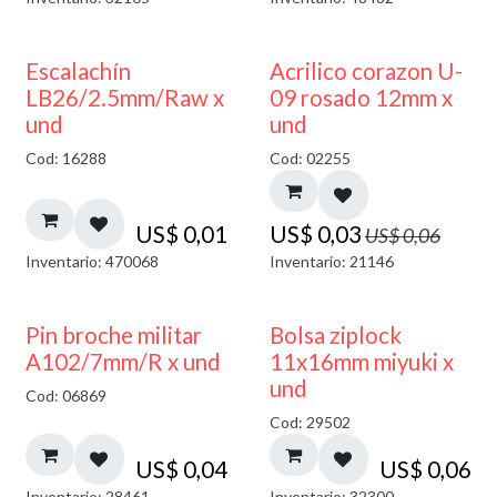
50% DESCUENTO
Escalachín
Acrilico corazon U-
LB26/2.5mm/Raw x
09 rosado 12mm x
und
und
Cod: 16288
Cod: 02255
US$
0,01
US$
0,03
US$
0,06
Inventario: 470068
Inventario: 21146
¡NUEVO!
Pin broche militar
Bolsa ziplock
A102/7mm/R x und
11x16mm miyuki x
und
Cod: 06869
Cod: 29502
US$
0,04
US$
0,06
Inventario: 28461
Inventario: 32300