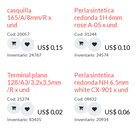
casquilla
Perla sintetica
165/A/8mm/R x
redonda 1H 6mm
und
rose A-05 x und
Cod: 20057
Cod: 31244
US$
0,15
US$
0,10
Inventario: 24767
Inventario: 24574
Terminal plano
Perla sintetica
128/A3/3.2x3.5mm
redonda NH 6.5mm
/R x und
white CX-901 x und
Cod: 21274
Cod: 09432
US$
0,02
US$
0,06
Inventario: 83435
Inventario: 20934