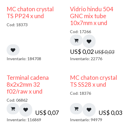
40% DESCUENTO
MC chaton crystal
Vidrio hindu 504
TS PP24 x und
GNC mix tube
10x7mm x und
Cod: 18373
Cod: 17266
US$
0,02
US$
0,03
Inventario: 184708
Inventario: 22776
Terminal cadena
MC chaton crystal
8x2x2mm 32
TS SS28 x und
f02/raw x und
Cod: 18376
Cod: 06862
US$
0,07
US$
0,03
Inventario: 116869
Inventario: 94979