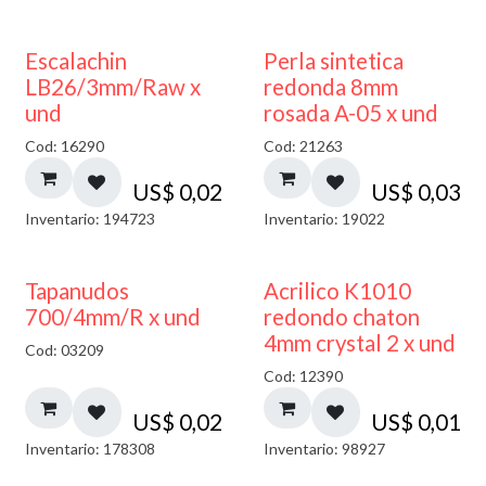
Escalachin
Perla sintetica
LB26/3mm/Raw x
redonda 8mm
und
rosada A-05 x und
Cod: 16290
Cod: 21263
US$
0,02
US$
0,03
Inventario: 194723
Inventario: 19022
50% DESCUENTO
Tapanudos
Acrilico K1010
700/4mm/R x und
redondo chaton
4mm crystal 2 x und
Cod: 03209
Cod: 12390
US$
0,02
US$
0,01
Inventario: 178308
Inventario: 98927