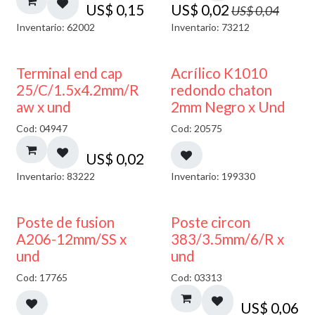
US$
0,15
US$
0,02
US$
0,04
Inventario: 62002
Inventario: 73212
50% DESCUENTO
Terminal end cap
Acrílico K1010
25/C/1.5x4.2mm/R
redondo chaton
aw x und
2mm Negro x Und
Cod: 04947
Cod: 20575
US$
0,02
Inventario: 83222
Inventario: 199330
Poste de fusion
Poste circon
A206-12mm/SS x
383/3.5mm/6/R x
und
und
Cod: 17765
Cod: 03313
US$
0,06