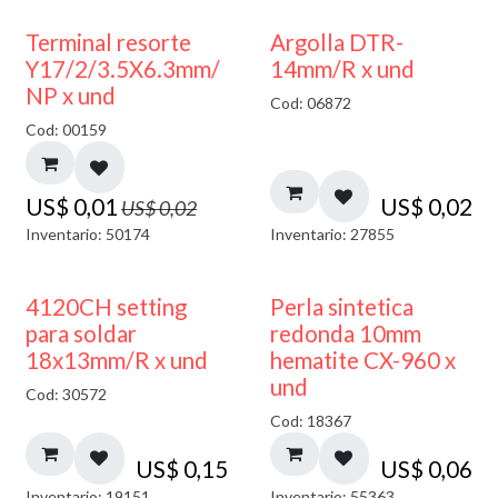
50% DESCUENTO
Terminal resorte
Argolla DTR-
Y17/2/3.5X6.3mm/
14mm/R x und
NP x und
Cod: 06872
Cod: 00159
US$
0,01
US$
0,02
US$
0,02
Inventario: 50174
Inventario: 27855
4120CH setting
Perla sintetica
para soldar
redonda 10mm
18x13mm/R x und
hematite CX-960 x
und
Cod: 30572
Cod: 18367
US$
0,15
US$
0,06
Inventario: 19151
Inventario: 55363