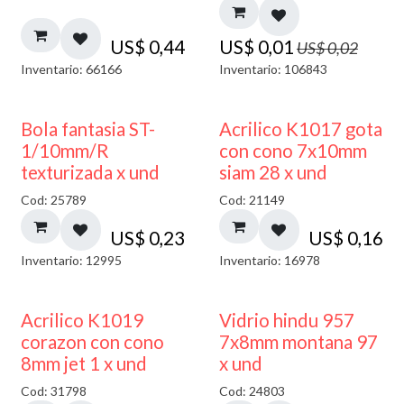
US$
0,44
US$
0,01
US$
0,02
Inventario: 66166
Inventario: 106843
Bola fantasia ST-
Acrilico K1017 gota
1/10mm/R
con cono 7x10mm
texturizada x und
siam 28 x und
Cod: 25789
Cod: 21149
US$
0,23
US$
0,16
Inventario: 12995
Inventario: 16978
40% DESCUENTO
Acrilico K1019
Vidrio hindu 957
corazon con cono
7x8mm montana 97
8mm jet 1 x und
x und
Cod: 31798
Cod: 24803