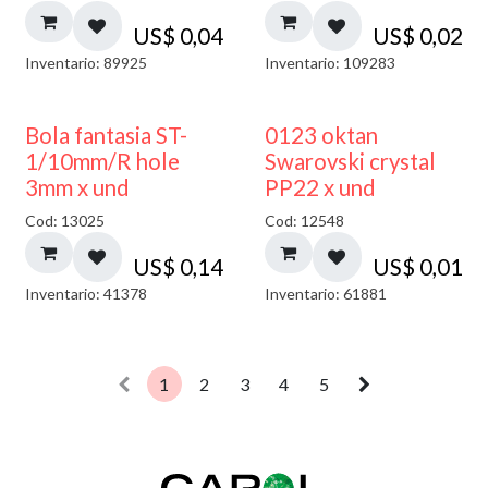
US$
0,04
US$
0,02
Inventario: 89925
Inventario: 109283
Bola fantasia ST-
0123 oktan
1/10mm/R hole
Swarovski crystal
3mm x und
PP22 x und
Cod: 13025
Cod: 12548
US$
0,14
US$
0,01
Inventario: 41378
Inventario: 61881
1
2
3
4
5