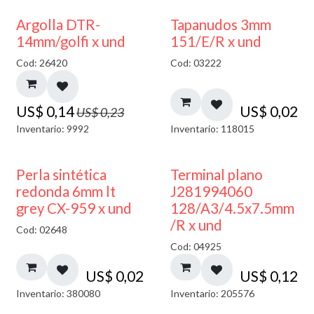
40% DESCUENTO
Argolla DTR-
Tapanudos 3mm
14mm/golfi x und
151/E/R x und
Cod: 26420
Cod: 03222
US$
0,14
US$
0,02
US$
0,23
Inventario: 9992
Inventario: 118015
Perla sintética
Terminal plano
redonda 6mm lt
J281994060
grey CX-959 x und
128/A3/4.5x7.5mm
/R x und
Cod: 02648
Cod: 04925
US$
0,02
US$
0,12
Inventario: 380080
Inventario: 205576