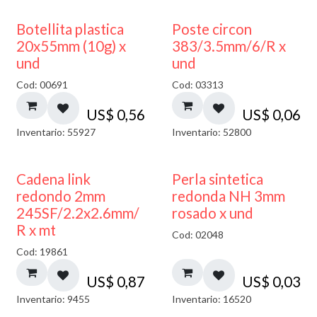
Botellita plastica
Poste circon
20x55mm (10g) x
383/3.5mm/6/R x
und
und
Cod: 00691
Cod: 03313
US$
0,56
US$
0,06
Inventario: 55927
Inventario: 52800
Cadena link
Perla sintetica
redondo 2mm
redonda NH 3mm
245SF/2.2x2.6mm/
rosado x und
R x mt
Cod: 02048
Cod: 19861
US$
0,87
US$
0,03
Inventario: 9455
Inventario: 16520