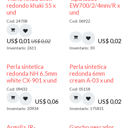
40% DESCUENTO
redondo khaki 55 x
EW700/2/4mm/R x
und
und
Cod: 24708
Cod: 06922
US$
0,01
US$
0,02
US$
0,02
Inventario: 2611
Inventario: 30
Perla sintetica
Perla sintetica
redonda NH 6.5mm
redonda 6mm
white CX-901 x und
cream A-03 x und
Cod: 09432
Cod: 05158
US$
0,06
US$
0,02
Inventario: 20934
Inventario: 175831
Argolla JR-
Gancho pescador