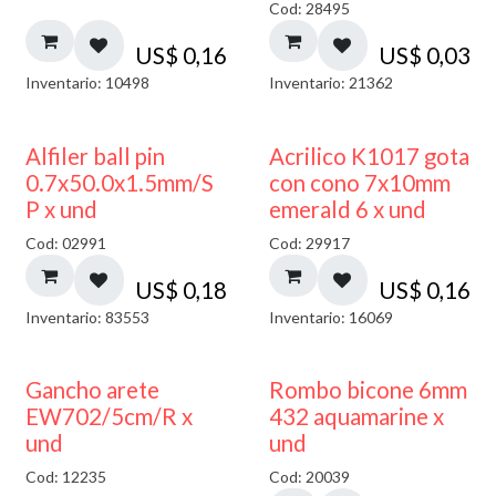
Cod: 28495
US$
0,16
US$
0,03
Inventario: 10498
Inventario: 21362
Alfiler ball pin
Acrilico K1017 gota
0.7x50.0x1.5mm/S
con cono 7x10mm
P x und
emerald 6 x und
Cod: 02991
Cod: 29917
US$
0,18
US$
0,16
Inventario: 83553
Inventario: 16069
50% DESCUENTO
Gancho arete
Rombo bicone 6mm
EW702/5cm/R x
432 aquamarine x
und
und
Cod: 12235
Cod: 20039