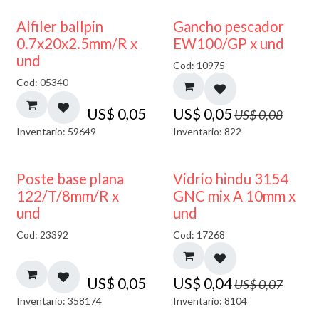
40% DESCUENTO
Alfiler ballpin
Gancho pescador
0.7x20x2.5mm/R x
EW100/GP x und
und
Cod: 10975
Cod: 05340
US$
0,05
US$
0,05
US$
0,08
Inventario: 59649
Inventario: 822
40% DESCUENTO
Poste base plana
Vidrio hindu 3154
122/T/8mm/R x
GNC mix A 10mm x
und
und
Cod: 23392
Cod: 17268
US$
0,05
US$
0,04
US$
0,07
Inventario: 358174
Inventario: 8104