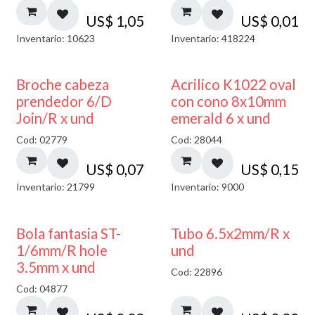
US$
1,05
US$
0,01
Inventario: 10623
Inventario: 418224
Broche cabeza
Acrilico K1022 oval
prendedor 6/D
con cono 8x10mm
Join/R x und
emerald 6 x und
Cod: 02779
Cod: 28044
US$
0,07
US$
0,15
Inventario: 21799
Inventario: 9000
Bola fantasia ST-
Tubo 6.5x2mm/R x
1/6mm/R hole
und
3.5mm x und
Cod: 22896
Cod: 04877