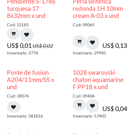
50% DESCUENTO
Pendiente S-1786
Perla sintetica
turquesa 17
redonda 1H 10mm
8x32mm x und
cream A-03 x und
Cod: 22183
Cod: 09065
US$
0,01
US$
0,13
US$
0,02
Inventario: 3776
Inventario: 29945
Poste de fusion
1028 swarovski
A204/11mm/SS x
chaton aquamarine
und
F PP18 x und
Cod: 28074
Cod: 09406
US$
0,04
Inventario: 581816
Inventario: 57403