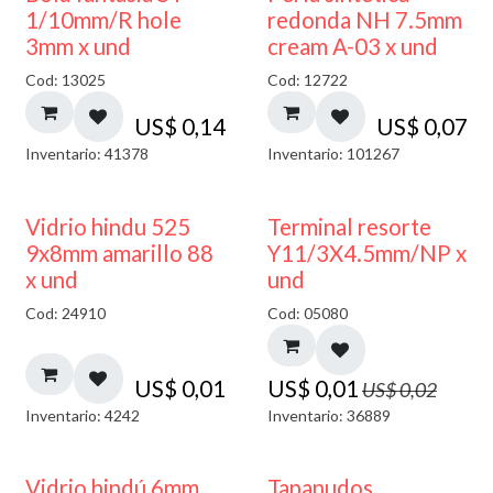
1/10mm/R hole
redonda NH 7.5mm
3mm x und
cream A-03 x und
Cod: 13025
Cod: 12722
US$
0,14
US$
0,07
Inventario: 41378
Inventario: 101267
40% DESCUENTO
50% DESCUENTO
Vidrio hindu 525
Terminal resorte
9x8mm amarillo 88
Y11/3X4.5mm/NP x
x und
und
Cod: 24910
Cod: 05080
US$
0,01
US$
0,01
US$
0,02
Inventario: 4242
Inventario: 36889
Vidrio hindú 6mm
Tapanudos