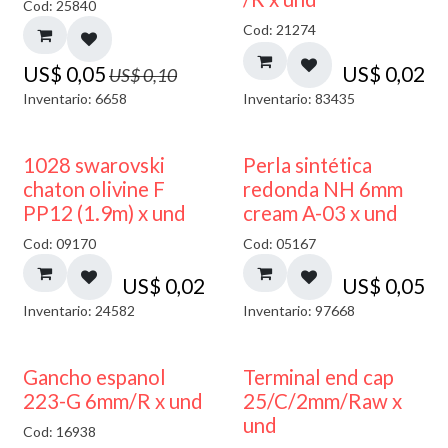
Cod: 25840
Cod: 21274
US$
0,05
US$
0,02
US$
0,10
Inventario: 6658
Inventario: 83435
1028 swarovski
Perla sintética
chaton olivine F
redonda NH 6mm
PP12 (1.9m) x und
cream A-03 x und
Cod: 09170
Cod: 05167
US$
0,02
US$
0,05
Inventario: 24582
Inventario: 97668
Gancho espanol
Terminal end cap
223-G 6mm/R x und
25/C/2mm/Raw x
und
Cod: 16938