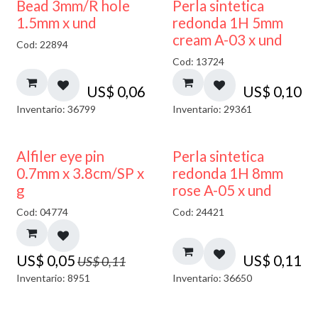
Bead 3mm/R hole
Perla sintetica
1.5mm x und
redonda 1H 5mm
cream A-03 x und
Cod: 22894
Cod: 13724
US$
0,06
US$
0,10
Inventario: 36799
Inventario: 29361
50% DESCUENTO
Alfiler eye pin
Perla sintetica
0.7mm x 3.8cm/SP x
redonda 1H 8mm
g
rose A-05 x und
Cod: 04774
Cod: 24421
US$
0,05
US$
0,11
US$
0,11
Inventario: 8951
Inventario: 36650