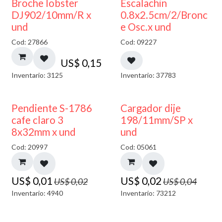
Broche lobster
Escalachin
DJ902/10mm/R x
0.8x2.5cm/2/Bronc
und
e Osc.x und
Cod: 27866
Cod: 09227
US$
0,15
Inventario: 3125
Inventario: 37783
50% DESCUENTO
50% DESCUENTO
Pendiente S-1786
Cargador dije
cafe claro 3
198/11mm/SP x
8x32mm x und
und
Cod: 20997
Cod: 05061
US$
0,01
US$
0,02
US$
0,02
US$
0,04
Inventario: 4940
Inventario: 73212