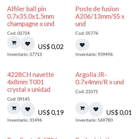
Alfiler ball pin
Poste de fusion
0.7x35.0x1.5mm
A206/13mm/SS x
champagne x und
und
Cod: 02724
Cod: 05776
US$
0,02
Inventario: 37713
Inventario: 939496
4228CH navette
Argolla JR-
4x8mm T001
0.7x4mm/R x und
crystal x unidad
Cod: 23371
Cod: 09145
US$
0,19
US$
0,01
Inventario: 31496
Inventario: 569780