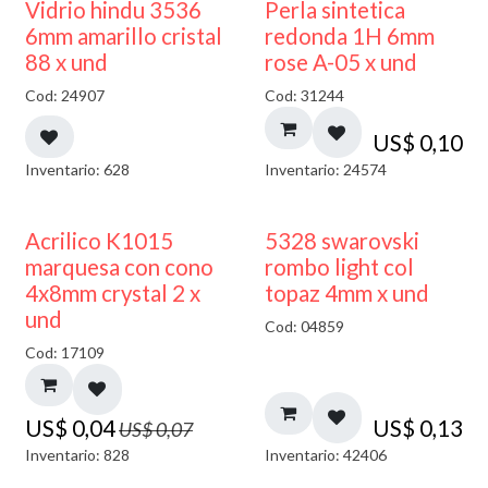
Vidrio hindu 3536
Perla sintetica
6mm amarillo cristal
redonda 1H 6mm
88 x und
rose A-05 x und
Cod: 24907
Cod: 31244
US$
0,10
Inventario: 628
Inventario: 24574
50% DESCUENTO
Acrilico K1015
5328 swarovski
marquesa con cono
rombo light col
4x8mm crystal 2 x
topaz 4mm x und
und
Cod: 04859
Cod: 17109
US$
0,04
US$
0,13
US$
0,07
Inventario: 828
Inventario: 42406