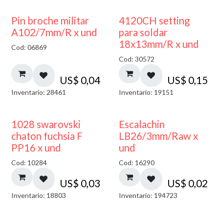
Pin broche militar
4120CH setting
A102/7mm/R x und
para soldar
18x13mm/R x und
Cod: 06869
Cod: 30572
US$
0,04
US$
0,15
Inventario: 28461
Inventario: 19151
1028 swarovski
Escalachin
chaton fuchsia F
LB26/3mm/Raw x
PP16 x und
und
Cod: 10284
Cod: 16290
US$
0,03
US$
0,02
Inventario: 18803
Inventario: 194723