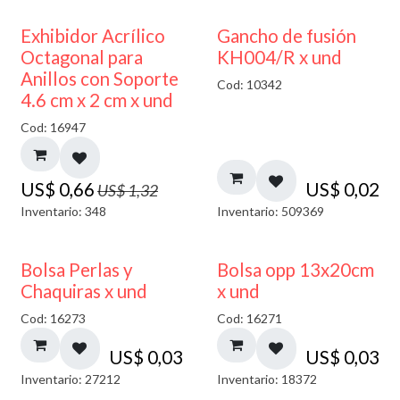
50% DESCUENTO
Exhibidor Acrílico
Gancho de fusión
Octagonal para
KH004/R x und
Anillos con Soporte
Cod: 10342
4.6 cm x 2 cm x und
Cod: 16947
US$
0,66
US$
0,02
US$
1,32
Inventario: 348
Inventario: 509369
Bolsa Perlas y
Bolsa opp 13x20cm
Chaquiras x und
x und
Cod: 16273
Cod: 16271
US$
0,03
US$
0,03
Inventario: 27212
Inventario: 18372