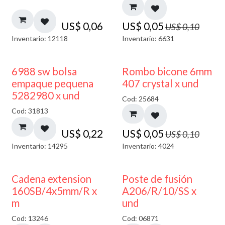
US$
0,06
US$
0,05
US$
0,10
Inventario: 12118
Inventario: 6631
50% DESCUENTO
6988 sw bolsa
Rombo bicone 6mm
empaque pequena
407 crystal x und
5282980 x und
Cod: 25684
Cod: 31813
US$
0,22
US$
0,05
US$
0,10
Inventario: 14295
Inventario: 4024
Cadena extension
Poste de fusión
160SB/4x5mm/R x
A206/R/10/SS x
m
und
Cod: 13246
Cod: 06871