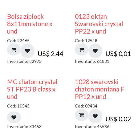
¡NUEVO!
Bolsa ziplock
0123 oktan
8x11mm stone x
Swarovski crystal
und
PP22 x und
Cod: 22465
Cod: 12548
US$
2,44
US$
0,01
Inventario: 52973
Inventario: 61881
MC chaton crystal
1028 swarovski
ST PP23 B class x
chaton montana F
und
PP12 x und
Cod: 10543
Cod: 09404
US$
0,02
Inventario: 83458
Inventario: 45586