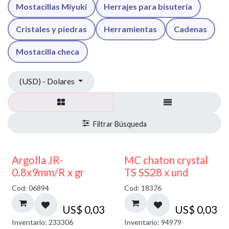
Mostacillas Miyuki
Herrajes para bisutería
Cristales y piedras
Herramientas
Cadenas
Mostacilla checa
(USD) - Dolares
Argolla JR-
MC chaton crystal
0.8x9mm/R x gr
TS SS28 x und
Cod: 06894
Cod: 18376
US$
0,03
US$
0,03
Inventario: 233306
Inventario: 94979