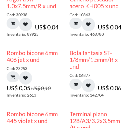
1.0x7.5mm/R x und
acero KH005 x und
Cod: 30938
Cod: 10343
US$
0,04
US$
0,04
Inventario: 89925
Inventario: 468780
50% DESCUENTO
Rombo bicone 6mm
Bola fantasia ST-
406 jet x und
1/8mm/1.5mm/R x
und
Cod: 23253
Cod: 06877
US$
0,05
US$
0,06
US$
0,10
Inventario: 2613
Inventario: 142704
50% DESCUENTO
Rombo bicone 6mm
Terminal plano
445 violet x und
128/A3/3.2x3.5mm
/R x und