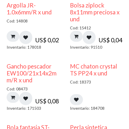
¡NUEVO!
Argolla JR-
Bolsa ziplock
1.0x6mm/R x und
8x11mm preciosa x
und
Cod: 14808
Cod: 15412
US$
0,02
US$
0,04
Inventario: 178018
Inventario: 91510
Gancho pescador
MC chaton crystal
EW100/21x14x2m
TS PP24 x und
m/R x und
Cod: 18373
Cod: 08473
US$
0,08
Inventario: 171503
Inventario: 184708
Bola fantasia ST-
Perla sintetica