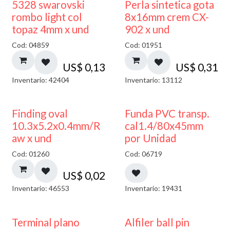
5328 swarovski
Perla sintetica gota
rombo light col
8x16mm crem CX-
topaz 4mm x und
902 x und
Cod: 04859
Cod: 01951
US$
0,13
US$
0,31
Inventario: 42404
Inventario: 13112
Finding oval
Funda PVC transp.
10.3x5.2x0.4mm/R
cal1.4/80x45mm
aw x und
por Unidad
Cod: 01260
Cod: 06719
US$
0,02
Inventario: 46553
Inventario: 19431
Terminal plano
Alfiler ball pin