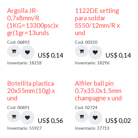
Argolla JR-
1122DE setting
0.7x8mm/R
para soldar
(1KG=13300psc)x
SS50/12mm/R x
gr(1gr=13unds
und
Cod: 06893
Cod: 00320
US$
0,14
US$
0,14
Inventario: 18218
Inventario: 18296
Botellita plastica
Alfiler ball pin
20x55mm (10g) x
0.7x35.0x1.5mm
und
champagne x und
Cod: 00691
Cod: 02724
US$
0,56
US$
0,02
Inventario: 55927
Inventario: 37713