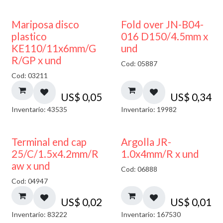
Mariposa disco
Fold over JN-B04-
plastico
016 D150/4.5mm x
KE110/11x6mm/G
und
R/GP x und
Cod: 05887
Cod: 03211
US$
0,05
US$
0,34
Inventario: 43535
Inventario: 19982
Terminal end cap
Argolla JR-
25/C/1.5x4.2mm/R
1.0x4mm/R x und
aw x und
Cod: 06888
Cod: 04947
US$
0,02
US$
0,01
Inventario: 83222
Inventario: 167530