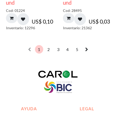
und
und
Cod: 01224
Cod: 28495
US$
0,10
US$
0,03
Inventario: 12296
Inventario: 21362
1
2
3
4
5
AYUDA
LEGAL