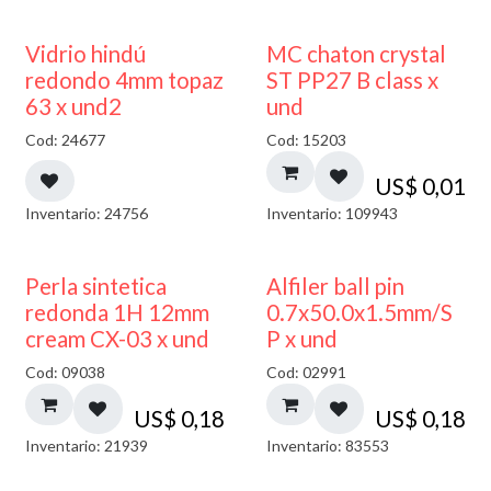
40% DESCUENTO
Vidrio hindú
MC chaton crystal
redondo 4mm topaz
ST PP27 B class x
63 x und2
und
Cod: 24677
Cod: 15203
US$
0,01
Inventario: 24756
Inventario: 109943
Perla sintetica
Alfiler ball pin
redonda 1H 12mm
0.7x50.0x1.5mm/S
cream CX-03 x und
P x und
Cod: 09038
Cod: 02991
US$
0,18
US$
0,18
Inventario: 21939
Inventario: 83553