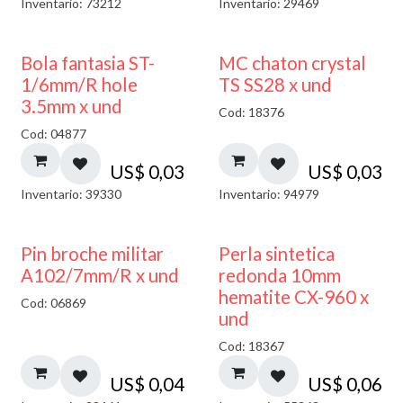
Inventario: 73212
Inventario: 29469
Bola fantasia ST-
MC chaton crystal
1/6mm/R hole
TS SS28 x und
3.5mm x und
Cod: 18376
Cod: 04877
US$
0,03
US$
0,03
Inventario: 39330
Inventario: 94979
Pin broche militar
Perla sintetica
A102/7mm/R x und
redonda 10mm
hematite CX-960 x
Cod: 06869
und
Cod: 18367
US$
0,04
US$
0,06