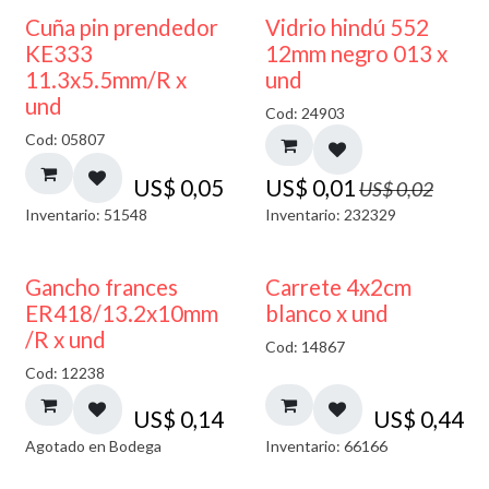
40% DESCUENTO
Cuña pin prendedor
Vidrio hindú 552
KE333
12mm negro 013 x
11.3x5.5mm/R x
und
und
Cod: 24903
Cod: 05807
US$
0,05
US$
0,01
US$
0,02
Inventario: 51548
Inventario: 232329
AGOTADO
Gancho frances
Carrete 4x2cm
ER418/13.2x10mm
blanco x und
/R x und
Cod: 14867
Cod: 12238
US$
0,14
US$
0,44
Agotado en Bodega
Inventario: 66166