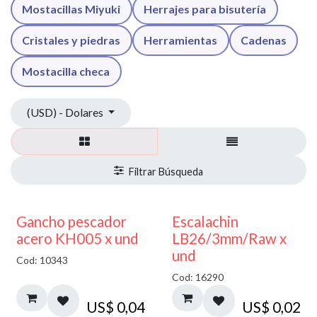
Mostacillas Miyuki
Herrajes para bisutería
Cristales y piedras
Herramientas
Cadenas
Mostacilla checa
(USD) - Dolares
Gancho pescador
Escalachin
acero KH005 x und
LB26/3mm/Raw x
und
Cod: 10343
Cod: 16290
US$
0,04
US$
0,02