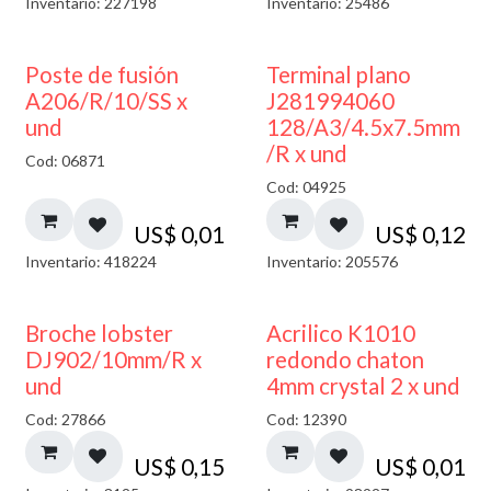
Inventario: 227198
Inventario: 25486
Poste de fusión
Terminal plano
A206/R/10/SS x
J281994060
und
128/A3/4.5x7.5mm
/R x und
Cod: 06871
Cod: 04925
US$
0,01
US$
0,12
Inventario: 418224
Inventario: 205576
50% DESCUENTO
Broche lobster
Acrilico K1010
DJ902/10mm/R x
redondo chaton
und
4mm crystal 2 x und
Cod: 27866
Cod: 12390
US$
0,15
US$
0,01