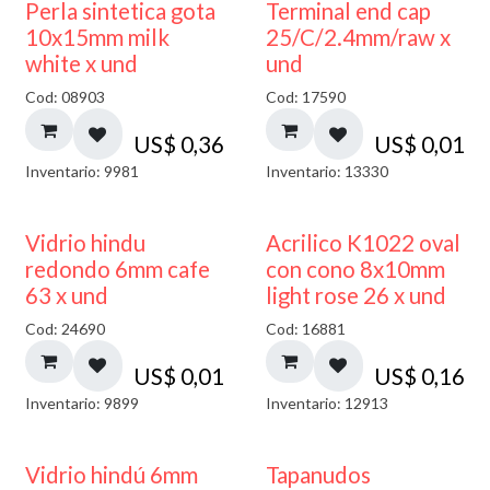
Perla sintetica gota
Terminal end cap
10x15mm milk
25/C/2.4mm/raw x
white x und
und
Cod: 08903
Cod: 17590
US$
0,36
US$
0,01
Inventario: 9981
Inventario: 13330
40% DESCUENTO
Vidrio hindu
Acrilico K1022 oval
redondo 6mm cafe
con cono 8x10mm
63 x und
light rose 26 x und
Cod: 24690
Cod: 16881
US$
0,01
US$
0,16
Inventario: 9899
Inventario: 12913
Vidrio hindú 6mm
Tapanudos