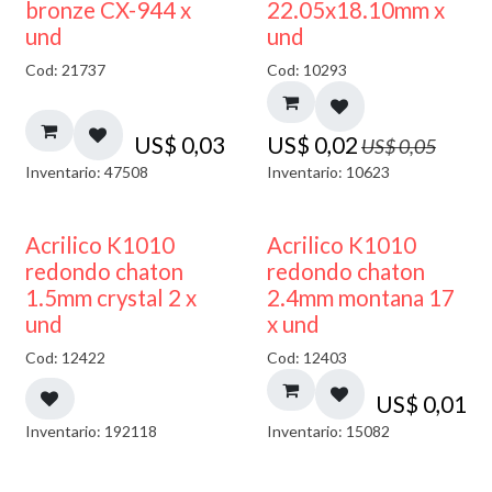
50% DESCUENTO
bronze CX-944 x
22.05x18.10mm x
und
und
Cod: 21737
Cod: 10293
US$
0,03
US$
0,02
US$
0,05
Inventario: 47508
Inventario: 10623
50% DESCUENTO
50% DESCUENTO
Acrilico K1010
Acrilico K1010
redondo chaton
redondo chaton
1.5mm crystal 2 x
2.4mm montana 17
und
x und
Cod: 12422
Cod: 12403
US$
0,01
Inventario: 192118
Inventario: 15082