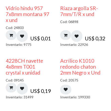
40% DESCUENTO
Vidrio hindu 957
Riaza argolla SR-
7x8mm montana 97
7mm/T/R x und
x und
Cod: 06898
Cod: 24803
US$
0,01
US$
0,32
Inventario: 9775
Inventario: 22926
50% DESCUENTO
4228CH navette
Acrílico K1010
4x8mm T001
redondo chaton
crystal x unidad
2mm Negro x Und
Cod: 09145
Cod: 20575
US$
0,19
Inventario: 31499
Inventario: 199330