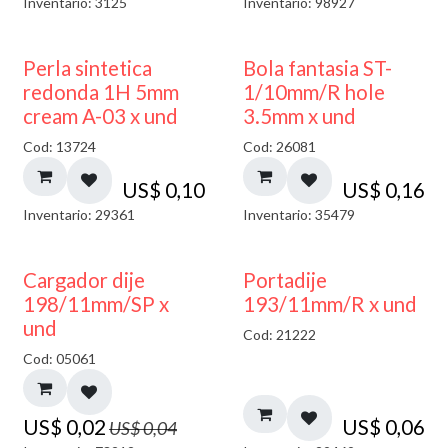
Inventario: 3125
Inventario: 98927
Perla sintetica
Bola fantasia ST-
redonda 1H 5mm
1/10mm/R hole
cream A-03 x und
3.5mm x und
Cod: 13724
Cod: 26081
US$
0,10
US$
0,16
Inventario: 29361
Inventario: 35479
50% DESCUENTO
Cargador dije
Portadije
198/11mm/SP x
193/11mm/R x und
und
Cod: 21222
Cod: 05061
US$
0,02
US$
0,06
US$
0,04