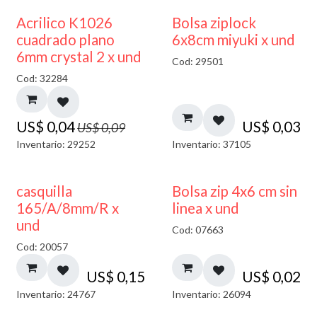
50% DESCUENTO
¡NUEVO!
Acrilico K1026
Bolsa ziplock
cuadrado plano
6x8cm miyuki x und
6mm crystal 2 x und
Cod: 29501
Cod: 32284
US$
0,04
US$
0,03
US$
0,09
Inventario: 29252
Inventario: 37105
casquilla
Bolsa zip 4x6 cm sin
165/A/8mm/R x
linea x und
und
Cod: 07663
Cod: 20057
US$
0,15
US$
0,02
Inventario: 24767
Inventario: 26094