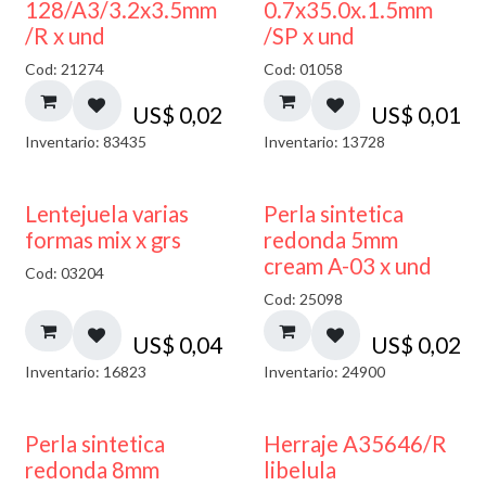
128/A3/3.2x3.5mm
0.7x35.0x.1.5mm
/R x und
/SP x und
Cod: 21274
Cod: 01058
US$
0,02
US$
0,01
Inventario: 83435
Inventario: 13728
Lentejuela varias
Perla sintetica
formas mix x grs
redonda 5mm
cream A-03 x und
Cod: 03204
Cod: 25098
US$
0,04
US$
0,02
Inventario: 16823
Inventario: 24900
Perla sintetica
Herraje A35646/R
redonda 8mm
libelula