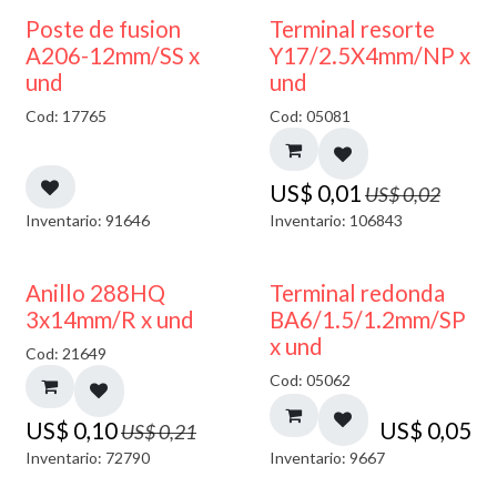
50% DESCUENTO
Poste de fusion
Terminal resorte
A206-12mm/SS x
Y17/2.5X4mm/NP x
und
und
Cod: 17765
Cod: 05081
US$
0,01
US$
0,02
Inventario: 91646
Inventario: 106843
50% DESCUENTO
Anillo 288HQ
Terminal redonda
3x14mm/R x und
BA6/1.5/1.2mm/SP
x und
Cod: 21649
Cod: 05062
US$
0,10
US$
0,05
US$
0,21
Inventario: 72790
Inventario: 9667