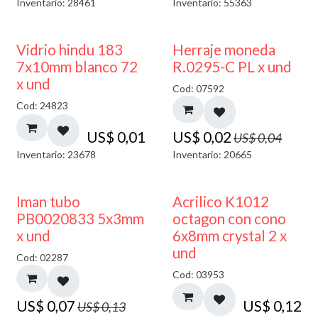
Inventario: 28461
Inventario: 55363
40% DESCUENTO
50% DESCUENTO
Vidrio hindu 183
Herraje moneda
7x10mm blanco 72
R.0295-C PL x und
x und
Cod: 07592
Cod: 24823
US$
0,01
US$
0,02
US$
0,04
Inventario: 23678
Inventario: 20665
50% DESCUENTO
Iman tubo
Acrilico K1012
PB0020833 5x3mm
octagon con cono
x und
6x8mm crystal 2 x
und
Cod: 02287
Cod: 03953
US$
0,07
US$
0,12
US$
0,13