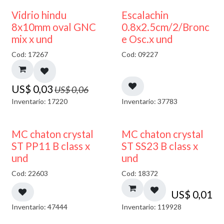
50% DESCUENTO
Vidrio hindu
Escalachin
8x10mm oval GNC
0.8x2.5cm/2/Bronc
mix x und
e Osc.x und
Cod: 17267
Cod: 09227
US$
0,03
US$
0,06
Inventario: 17220
Inventario: 37783
MC chaton crystal
MC chaton crystal
ST PP11 B class x
ST SS23 B class x
und
und
Cod: 22603
Cod: 18372
US$
0,01
Inventario: 47444
Inventario: 119928