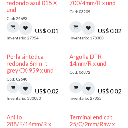
40% DESCUENTO
redondo azul 015 X
700/4mm/R x und
und
Cod: 03209
Cod: 24693
US$
0,01
US$
0,02
Inventario: 27954
Inventario: 178308
Perla sintética
Argolla DTR-
redonda 6mm lt
14mm/R x und
grey CX-959 x und
Cod: 06872
Cod: 02648
US$
0,02
US$
0,02
Inventario: 380080
Inventario: 27855
Anillo
Terminal end cap
288/E/14mm/R x
25/C/2mm/Raw x