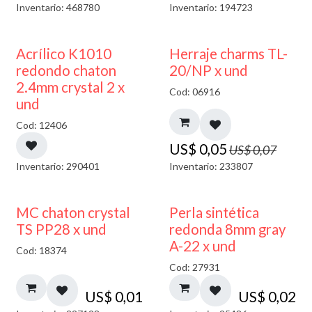
Inventario: 468780
Inventario: 194723
50% DESCUENTO
40% DESCUENTO
Acrílico K1010
Herraje charms TL-
redondo chaton
20/NP x und
2.4mm crystal 2 x
Cod: 06916
und
Cod: 12406
US$
0,05
US$
0,07
Inventario: 290401
Inventario: 233807
MC chaton crystal
Perla sintética
TS PP28 x und
redonda 8mm gray
A-22 x und
Cod: 18374
Cod: 27931
US$
0,01
US$
0,02