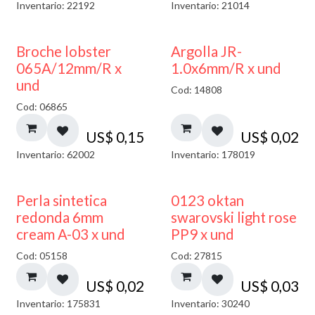
Inventario: 22192
Inventario: 21014
Broche lobster
Argolla JR-
065A/12mm/R x
1.0x6mm/R x und
und
Cod: 14808
Cod: 06865
US$
0,15
US$
0,02
Inventario: 62002
Inventario: 178019
Perla sintetica
0123 oktan
redonda 6mm
swarovski light rose
cream A-03 x und
PP9 x und
Cod: 05158
Cod: 27815
US$
0,02
US$
0,03
Inventario: 175831
Inventario: 30240