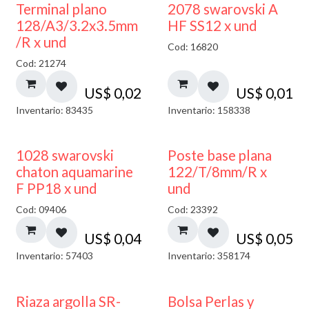
Terminal plano
2078 swarovski A
128/A3/3.2x3.5mm
HF SS12 x und
/R x und
Cod: 16820
Cod: 21274
US$
0,02
US$
0,01
Inventario: 83435
Inventario: 158338
1028 swarovski
Poste base plana
chaton aquamarine
122/T/8mm/R x
F PP18 x und
und
Cod: 09406
Cod: 23392
US$
0,04
US$
0,05
Inventario: 57403
Inventario: 358174
Riaza argolla SR-
Bolsa Perlas y