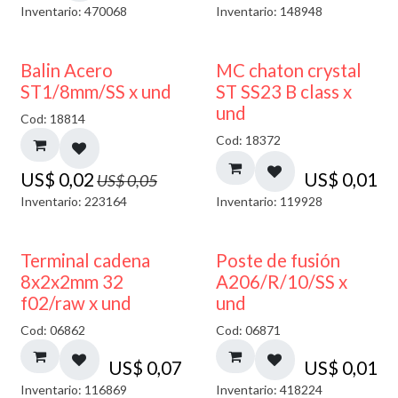
Inventario: 470068
Inventario: 148948
50% DESCUENTO
Balin Acero
MC chaton crystal
ST1/8mm/SS x und
ST SS23 B class x
und
Cod: 18814
Cod: 18372
US$
0,02
US$
0,01
US$
0,05
Inventario: 223164
Inventario: 119928
Terminal cadena
Poste de fusión
8x2x2mm 32
A206/R/10/SS x
f02/raw x und
und
Cod: 06862
Cod: 06871
US$
0,07
US$
0,01
Inventario: 116869
Inventario: 418224