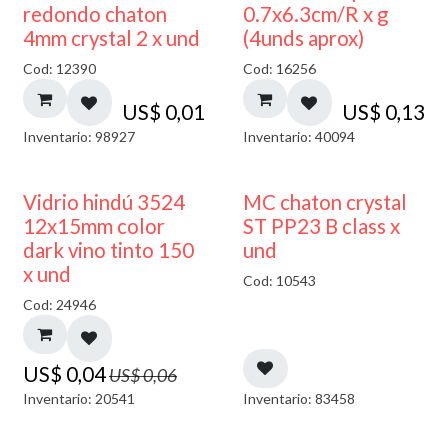
50% DESCUENTO
redondo chaton
0.7x6.3cm/R x g
4mm crystal 2 x und
(4unds aprox)
Cod: 12390
Cod: 16256
US$
0,01
US$
0,13
Inventario: 98927
Inventario: 40094
40% DESCUENTO
Vidrio hindú 3524
MC chaton crystal
12x15mm color
ST PP23 B class x
dark vino tinto 150
und
x und
Cod: 10543
Cod: 24946
US$
0,04
US$
0,06
Inventario: 20541
Inventario: 83458