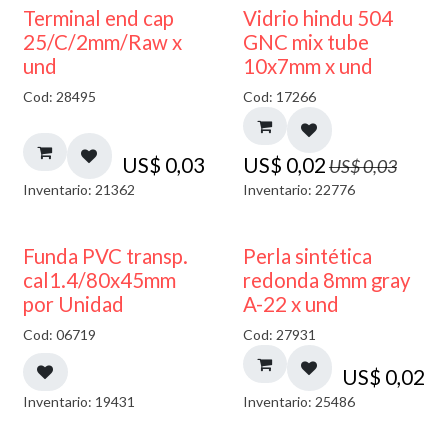
40% DESCUENTO
Terminal end cap
Vidrio hindu 504
25/C/2mm/Raw x
GNC mix tube
und
10x7mm x und
Cod: 28495
Cod: 17266
US$
0,03
US$
0,02
US$
0,03
Inventario: 21362
Inventario: 22776
Funda PVC transp.
Perla sintética
cal1.4/80x45mm
redonda 8mm gray
por Unidad
A-22 x und
Cod: 06719
Cod: 27931
US$
0,02
Inventario: 19431
Inventario: 25486