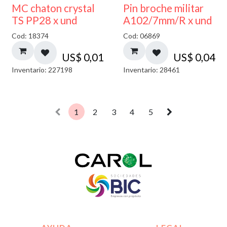
MC chaton crystal
Pin broche militar
TS PP28 x und
A102/7mm/R x und
Cod: 18374
Cod: 06869
US$
0,01
US$
0,04
Inventario: 227198
Inventario: 28461
1
2
3
4
5