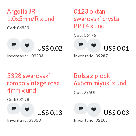
Argolla JR-
0123 oktan
1.0x5mm/R x und
swarovski crystal
PP14 x und
Cod: 06889
Cod: 06476
US$
0,02
US$
0,01
Inventario: 109283
Inventario: 39287
¡NUEVO!
5328 swarovski
Bolsa ziplock
rombo vintage rose
6x8cm miyuki x und
4mm x und
Cod: 29501
Cod: 03198
US$
0,13
US$
0,03
Inventario: 33753
Inventario: 32105