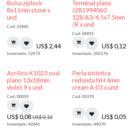
¡NUEVO!
Bolsa ziplock
Terminal plano
8x11mm stone x
J281994060
und
128/A3/4.5x7.5mm
/R x und
Cod: 22465
Cod: 04925
US$
2,44
US$
0,12
Inventario: 52973
Inventario: 205576
50% DESCUENTO
Acrílico K1023 oval
Perla sintetica
plano 13x18mm
redonda NH 4mm
violet 9 x und
cream A-03 x und
Cod: 00059
Cod: 05370
US$
0,08
US$
0,05
US$
0,16
Inventario: 42641
Inventario: 44070