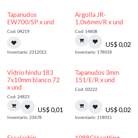
50% DESCUENTO
Tapanudos
Argolla JR-
EW700/SP x und
1.0x6mm/R x und
Cod: 04219
Cod: 14808
US$
0,02
Inventario: 2312012
Inventario: 178018
40% DESCUENTO
Vidrio hindu 183
Tapanudos 3mm
7x10mm blanco 72
151/E/R x und
x und
Cod: 03222
Cod: 24823
US$
0,01
US$
0,02
Inventario: 23678
Inventario: 118015
Escalachin
1088CH setting