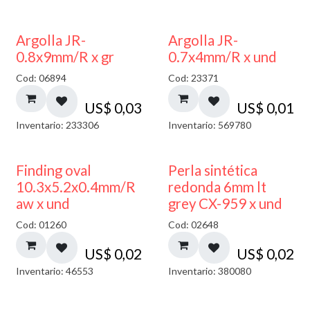
Argolla JR-
Argolla JR-
0.8x9mm/R x gr
0.7x4mm/R x und
Cod: 06894
Cod: 23371
US$
0,03
US$
0,01
Inventario: 233306
Inventario: 569780
Finding oval
Perla sintética
10.3x5.2x0.4mm/R
redonda 6mm lt
aw x und
grey CX-959 x und
Cod: 01260
Cod: 02648
US$
0,02
US$
0,02
Inventario: 46553
Inventario: 380080