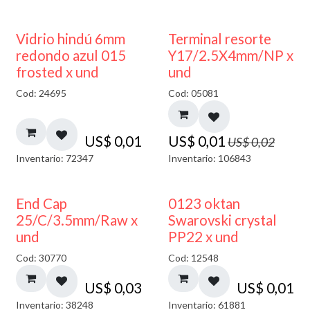
40% DESCUENTO
50% DESCUENTO
Vidrio hindú 6mm
Terminal resorte
redondo azul 015
Y17/2.5X4mm/NP x
frosted x und
und
Cod: 24695
Cod: 05081
US$
0,01
US$
0,01
US$
0,02
Inventario: 72347
Inventario: 106843
End Cap
0123 oktan
25/C/3.5mm/Raw x
Swarovski crystal
und
PP22 x und
Cod: 30770
Cod: 12548
US$
0,03
US$
0,01
Inventario: 38248
Inventario: 61881