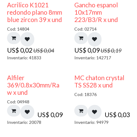
50% DESCUENTO
50% DESCUENTO
Acrilico K1021
Gancho espanol
redondo plano 8mm
10x17mm
blue zircon 39 x und
223/B3/R x und
Cod: 14804
Cod: 02714
US$
0,02
US$
0,09
US$
0,04
US$
0,19
Inventario: 41833
Inventario: 142717
Alfiler
MC chaton crystal
369/0.8x30mm/Ra
TS SS28 x und
w x und
Cod: 18376
Cod: 04948
US$
0,09
US$
0,03
Inventario: 20078
Inventario: 94979