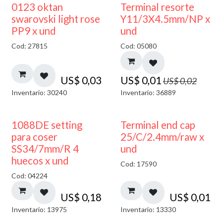
50% DESCUENTO
0123 oktan
Terminal resorte
swarovski light rose
Y11/3X4.5mm/NP x
PP9 x und
und
Cod: 27815
Cod: 05080
US$
0,03
US$
0,01
US$
0,02
Inventario: 30240
Inventario: 36889
1088DE setting
Terminal end cap
para coser
25/C/2.4mm/raw x
SS34/7mm/R 4
und
huecos x und
Cod: 17590
Cod: 04224
US$
0,18
US$
0,01
Inventario: 13975
Inventario: 13330