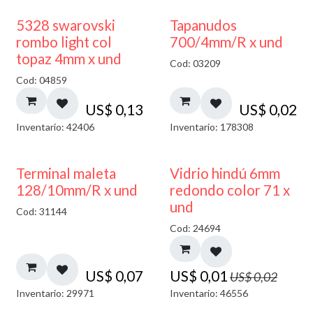
5328 swarovski
Tapanudos
rombo light col
700/4mm/R x und
topaz 4mm x und
Cod: 03209
Cod: 04859
US$
0,13
US$
0,02
Inventario: 42406
Inventario: 178308
40% DESCUENTO
Terminal maleta
Vidrio hindú 6mm
128/10mm/R x und
redondo color 71 x
und
Cod: 31144
Cod: 24694
US$
0,07
US$
0,01
US$
0,02
Inventario: 29971
Inventario: 46556