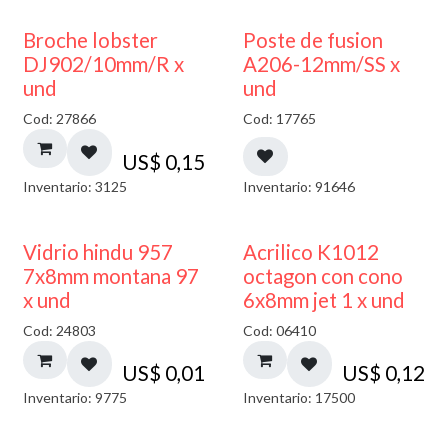
Broche lobster
Poste de fusion
DJ902/10mm/R x
A206-12mm/SS x
und
und
Cod: 27866
Cod: 17765
US$
0,15
Inventario: 3125
Inventario: 91646
40% DESCUENTO
Vidrio hindu 957
Acrilico K1012
7x8mm montana 97
octagon con cono
x und
6x8mm jet 1 x und
Cod: 24803
Cod: 06410
US$
0,01
US$
0,12
Inventario: 9775
Inventario: 17500