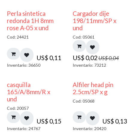
50% DESCUENTO
Perla sintetica
Cargador dije
redonda 1H 8mm
198/11mm/SP x
rose A-05 x und
und
Cod: 24421
Cod: 05061
US$
0,11
US$
0,02
US$
0,04
Inventario: 36650
Inventario: 73212
casquilla
Alfiler head pin
165/A/8mm/R x
2.5cm/SP x g
und
Cod: 05068
Cod: 20057
US$
0,15
US$
0,13
Inventario: 24767
Inventario: 20420