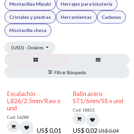
Mostacillas Miyuki
Herrajes para bisutería
Cristales y piedras
Herramientas
Cadenas
Mostacilla checa
(USD) - Dolares
50% DESCUENTO
Escalachín
Balin acero
LB26/2.5mm/Raw x
ST1/6mm/SS x und
und
Cod: 18813
Cod: 16288
US$
0,01
US$
0,02
US$
0,04