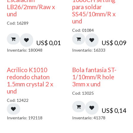
LB26/2mm/Raw x
para soldar
und
SS45/10mm/R x
und
Cod: 16289
Cod: 01084
US$
0,01
US$
0,09
Inventario: 180048
Inventario: 16333
50% DESCUENTO
Acrilico K1010
Bola fantasia ST-
redondo chaton
1/10mm/R hole
1.5mm crystal 2 x
3mm x und
und
Cod: 13025
Cod: 12422
US$
0,14
Inventario: 192118
Inventario: 41378