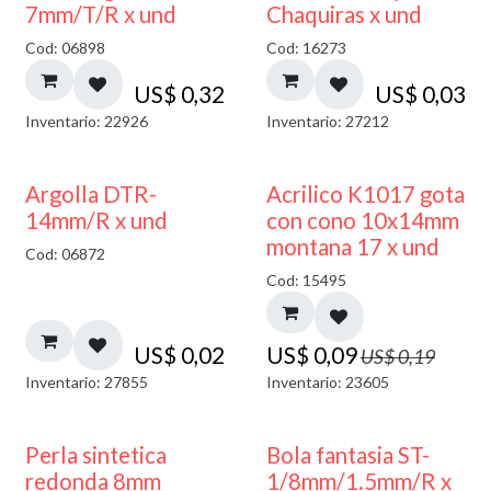
7mm/T/R x und
Chaquiras x und
Cod: 06898
Cod: 16273
US$
0,32
US$
0,03
Inventario: 22926
Inventario: 27212
50% DESCUENTO
Argolla DTR-
Acrilico K1017 gota
14mm/R x und
con cono 10x14mm
montana 17 x und
Cod: 06872
Cod: 15495
US$
0,02
US$
0,09
US$
0,19
Inventario: 27855
Inventario: 23605
Perla sintetica
Bola fantasia ST-
redonda 8mm
1/8mm/1.5mm/R x