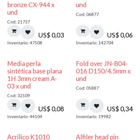
bronze CX-944 x
und
und
Cod: 06877
Cod: 21737
US$
0,03
US$
0,06
Inventario: 47508
Inventario: 142704
Media perla
Fold over JN-B04-
sintética base plana
016 D150/4.5mm x
1H 3mm cream A-
und
03 x und
Cod: 05887
Cod: 32109
US$
0,08
US$
0,34
Inventario: 44104
Inventario: 19982
Acrilico K1010
Alfiler head pin