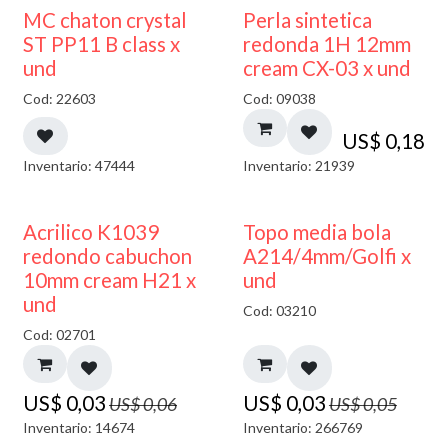
MC chaton crystal
Perla sintetica
ST PP11 B class x
redonda 1H 12mm
und
cream CX-03 x und
Cod: 22603
Cod: 09038
US$
0,18
Inventario: 47444
Inventario: 21939
50% DESCUENTO
40% DESCUENTO
Acrilico K1039
Topo media bola
redondo cabuchon
A214/4mm/Golfi x
10mm cream H21 x
und
und
Cod: 03210
Cod: 02701
US$
0,03
US$
0,03
US$
0,06
US$
0,05
Inventario: 14674
Inventario: 266769