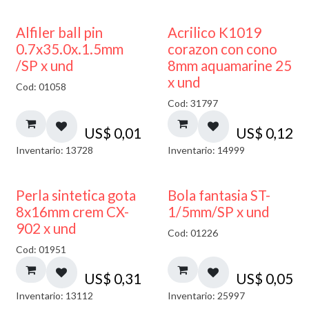
Alfiler ball pin
Acrilico K1019
0.7x35.0x.1.5mm
corazon con cono
/SP x und
8mm aquamarine 25
x und
Cod: 01058
Cod: 31797
US$
0,01
US$
0,12
Inventario: 13728
Inventario: 14999
Perla sintetica gota
Bola fantasia ST-
8x16mm crem CX-
1/5mm/SP x und
902 x und
Cod: 01226
Cod: 01951
US$
0,31
US$
0,05
Inventario: 13112
Inventario: 25997