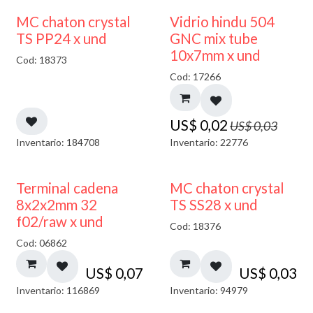
40% DESCUENTO
MC chaton crystal
Vidrio hindu 504
TS PP24 x und
GNC mix tube
10x7mm x und
Cod: 18373
Cod: 17266
US$
0,02
US$
0,03
Inventario: 184708
Inventario: 22776
Terminal cadena
MC chaton crystal
8x2x2mm 32
TS SS28 x und
f02/raw x und
Cod: 18376
Cod: 06862
US$
0,07
US$
0,03
Inventario: 116869
Inventario: 94979