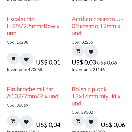
50% DESCUENTO
Escalachín
Acrilico corazon U-
LB26/2.5mm/Raw x
09 rosado 12mm x
und
und
Cod: 16288
Cod: 02255
US$
0,01
US$
0,03
US$
0,06
Inventario: 470068
Inventario: 21146
¡NUEVO!
Pin broche militar
Bolsa ziplock
A102/7mm/R x und
11x16mm miyuki x
und
Cod: 06869
Cod: 29502
US$
0,04
US$
0,06
Inventario: 28461
Inventario: 32300