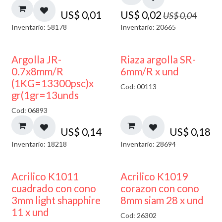
US$
0,01
US$
0,02
US$
0,04
Inventario: 58178
Inventario: 20665
Argolla JR-
Riaza argolla SR-
0.7x8mm/R
6mm/R x und
(1KG=13300psc)x
Cod: 00113
gr(1gr=13unds
Cod: 06893
US$
0,14
US$
0,18
Inventario: 18218
Inventario: 28694
50% DESCUENTO
Acrilico K1011
Acrilico K1019
cuadrado con cono
corazon con cono
3mm light shapphire
8mm siam 28 x und
11 x und
Cod: 26302