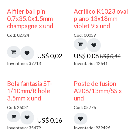
50% DESCUENTO
Alfiler ball pin
Acrílico K1023 oval
0.7x35.0x1.5mm
plano 13x18mm
champagne x und
violet 9 x und
Cod: 02724
Cod: 00059
US$
0,02
US$
0,08
US$
0,16
Inventario: 37713
Inventario: 42641
Bola fantasia ST-
Poste de fusion
1/10mm/R hole
A206/13mm/SS x
3.5mm x und
und
Cod: 26081
Cod: 05776
US$
0,16
Inventario: 35479
Inventario: 939496