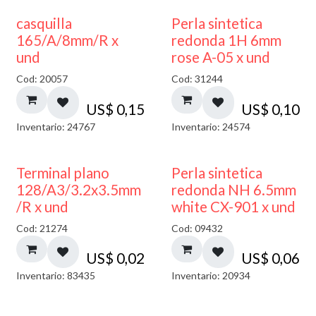
casquilla
Perla sintetica
165/A/8mm/R x
redonda 1H 6mm
und
rose A-05 x und
Cod: 20057
Cod: 31244
US$
0,15
US$
0,10
Inventario: 24767
Inventario: 24574
Terminal plano
Perla sintetica
128/A3/3.2x3.5mm
redonda NH 6.5mm
/R x und
white CX-901 x und
Cod: 21274
Cod: 09432
US$
0,02
US$
0,06
Inventario: 83435
Inventario: 20934