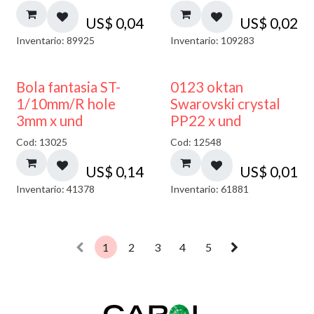
US$
0,04
US$
0,02
Inventario: 89925
Inventario: 109283
Bola fantasia ST-
0123 oktan
1/10mm/R hole
Swarovski crystal
3mm x und
PP22 x und
Cod: 13025
Cod: 12548
US$
0,14
US$
0,01
Inventario: 41378
Inventario: 61881
1
2
3
4
5