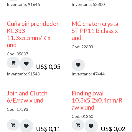
Inventario: 91646
Inventario: 52800
Cuña pin prendedor
MC chaton crystal
KE333
ST PP11 B class x
11.3x5.5mm/R x
und
und
Cod: 22603
Cod: 05807
US$
0,05
Inventario: 51548
Inventario: 47444
Join and Clutch
Finding oval
6/E/raw x und
10.3x5.2x0.4mm/R
aw x und
Cod: 17593
Cod: 01260
US$
0,11
US$
0,02