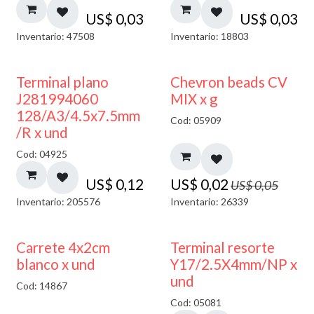
US$
0,03
US$
0,03
Inventario: 47508
Inventario: 18803
50% DESCUENTO
Terminal plano
Chevron beads CV
J281994060
MIX x g
128/A3/4.5x7.5mm
Cod: 05909
/R x und
Cod: 04925
US$
0,12
US$
0,02
US$
0,05
Inventario: 205576
Inventario: 26339
50% DESCUENTO
Carrete 4x2cm
Terminal resorte
blanco x und
Y17/2.5X4mm/NP x
und
Cod: 14867
Cod: 05081