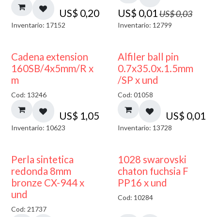
US$
0,20
US$
0,01
US$
0,03
Inventario: 17152
Inventario: 12799
Cadena extension
Alfiler ball pin
160SB/4x5mm/R x
0.7x35.0x.1.5mm
m
/SP x und
Cod: 13246
Cod: 01058
US$
1,05
US$
0,01
Inventario: 10623
Inventario: 13728
Perla sintetica
1028 swarovski
redonda 8mm
chaton fuchsia F
bronze CX-944 x
PP16 x und
und
Cod: 10284
Cod: 21737