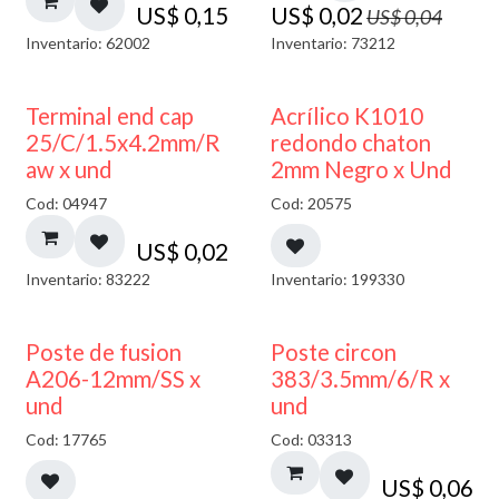
US$
0,15
US$
0,02
US$
0,04
Inventario: 62002
Inventario: 73212
50% DESCUENTO
Terminal end cap
Acrílico K1010
25/C/1.5x4.2mm/R
redondo chaton
aw x und
2mm Negro x Und
Cod: 04947
Cod: 20575
US$
0,02
Inventario: 83222
Inventario: 199330
Poste de fusion
Poste circon
A206-12mm/SS x
383/3.5mm/6/R x
und
und
Cod: 17765
Cod: 03313
US$
0,06