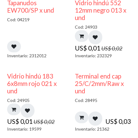
50% DESCUENTO
40% DESCUENTO
Tapanudos
Vidrio hindú 552
EW700/SP x und
12mm negro 013 x
und
Cod: 04219
Cod: 24903
US$
0,01
US$
0,02
Inventario: 2312012
Inventario: 232329
40% DESCUENTO
Vidrio hindú 183
Terminal end cap
6x8mm rojo 021 x
25/C/2mm/Raw x
und
und
Cod: 24905
Cod: 28495
US$
0,01
US$
0,03
US$
0,02
Inventario: 19599
Inventario: 21362