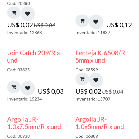
Cod: 20880
US$
0,02
US$
0,12
US$
0,04
Inventario: 12868
Inventario: 11837
50% DESCUENTO
Join Catch 209/R x
Lenteja K-6508/R
und
5mm x und
Cod: 03325
Cod: 08599
US$
0,03
US$
0,02
US$
0,04
Inventario: 15234
Inventario: 13709
Argolla JR-
Argolla JR-
1.0x7.5mm/R x und
1.0x5mm/R x und
Cod: 30938
Cod: 06889