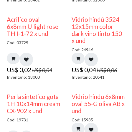
50% DESCUENTO
40% DESCUENTO
Acrilico oval
Vidrio hindú 3524
6x8mm U light rose
12x15mm color
TH I-1-72 x und
dark vino tinto 150
x und
Cod: 03725
Cod: 24946
US$
0,02
US$
0,04
US$
0,04
US$
0,06
Inventario: 18000
Inventario: 20541
50% DESCUENTO
Perla sintetico gota
Vidrio hindu 6x8mm
1H 10x14mm cream
oval 55-G oliva AB x
CX-902 x und
und
Cod: 19731
Cod: 15985