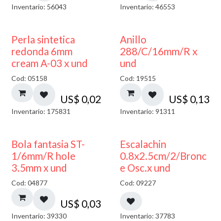
Inventario: 56043
Inventario: 46553
Perla sintetica
Anillo
redonda 6mm
288/C/16mm/R x
cream A-03 x und
und
Cod: 05158
Cod: 19515
US$
0,02
US$
0,13
Inventario: 175831
Inventario: 91311
Bola fantasia ST-
Escalachin
1/6mm/R hole
0.8x2.5cm/2/Bronc
3.5mm x und
e Osc.x und
Cod: 04877
Cod: 09227
US$
0,03
Inventario: 39330
Inventario: 37783