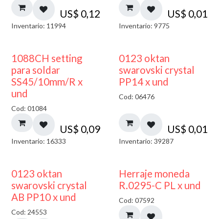
US$
0,12
US$
0,01
Inventario: 11994
Inventario: 9775
1088CH setting
0123 oktan
para soldar
swarovski crystal
SS45/10mm/R x
PP14 x und
und
Cod: 06476
Cod: 01084
US$
0,09
US$
0,01
Inventario: 16333
Inventario: 39287
50% DESCUENTO
0123 oktan
Herraje moneda
swarovski crystal
R.0295-C PL x und
AB PP10 x und
Cod: 07592
Cod: 24553