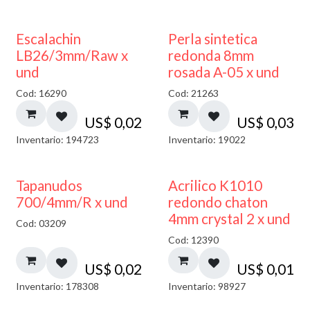
Escalachin
Perla sintetica
LB26/3mm/Raw x
redonda 8mm
und
rosada A-05 x und
Cod: 16290
Cod: 21263
US$
0,02
US$
0,03
Inventario: 194723
Inventario: 19022
50% DESCUENTO
Tapanudos
Acrilico K1010
700/4mm/R x und
redondo chaton
4mm crystal 2 x und
Cod: 03209
Cod: 12390
US$
0,02
US$
0,01
Inventario: 178308
Inventario: 98927