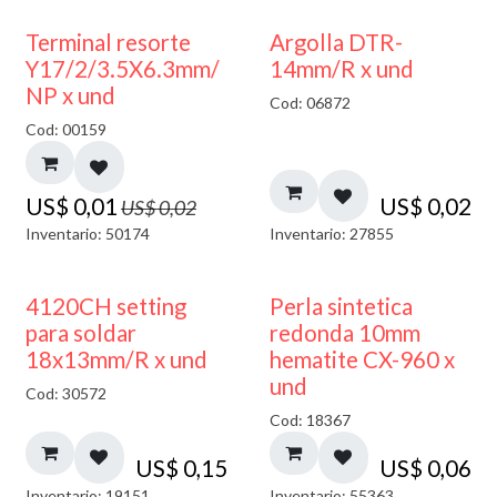
50% DESCUENTO
Terminal resorte
Argolla DTR-
Y17/2/3.5X6.3mm/
14mm/R x und
NP x und
Cod: 06872
Cod: 00159
US$
0,01
US$
0,02
US$
0,02
Inventario: 50174
Inventario: 27855
4120CH setting
Perla sintetica
para soldar
redonda 10mm
18x13mm/R x und
hematite CX-960 x
und
Cod: 30572
Cod: 18367
US$
0,15
US$
0,06
Inventario: 19151
Inventario: 55363