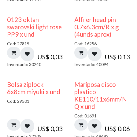
0123 oktan
Alfiler head pin
swarovski light rose
0.7x6.3cm/R x g
PP9 x und
(4unds aprox)
Cod: 27815
Cod: 16256
US$
0,03
US$
0,13
Inventario: 30240
Inventario: 40094
¡NUEVO!
Bolsa ziplock
Mariposa disco
6x8cm miyuki x und
plastico
KE110/11x6mm/N
Cod: 29501
Q x und
Cod: 01691
US$
0,03
US$
0,06
Inventario: 32105
Inventario: 48482