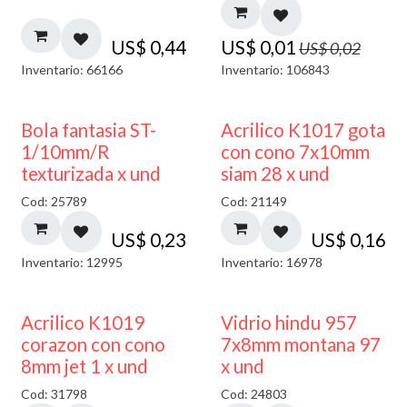
US$
0,44
US$
0,01
US$
0,02
Inventario: 66166
Inventario: 106843
Bola fantasia ST-
Acrilico K1017 gota
1/10mm/R
con cono 7x10mm
texturizada x und
siam 28 x und
Cod: 25789
Cod: 21149
US$
0,23
US$
0,16
Inventario: 12995
Inventario: 16978
40% DESCUENTO
Acrilico K1019
Vidrio hindu 957
corazon con cono
7x8mm montana 97
8mm jet 1 x und
x und
Cod: 31798
Cod: 24803