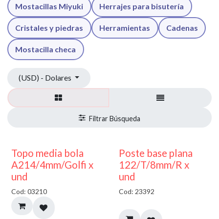
Mostacillas Miyuki
Herrajes para bisutería
Cristales y piedras
Herramientas
Cadenas
Mostacilla checa
(USD) - Dolares
40% DESCUENTO
Topo media bola
Poste base plana
A214/4mm/Golfi x
122/T/8mm/R x
und
und
Cod: 03210
Cod: 23392