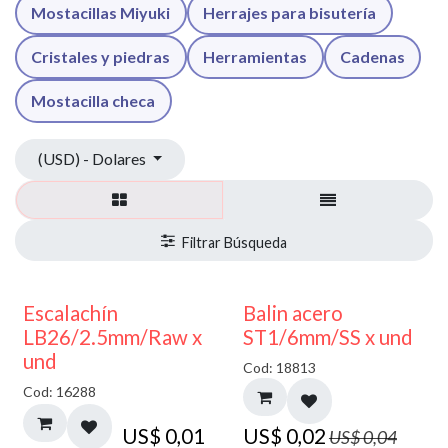
Mostacillas Miyuki
Herrajes para bisutería
Cristales y piedras
Herramientas
Cadenas
Mostacilla checa
(USD) - Dolares
50% DESCUENTO
Escalachín
Balin acero
LB26/2.5mm/Raw x
ST1/6mm/SS x und
und
Cod: 18813
Cod: 16288
US$
0,01
US$
0,02
US$
0,04