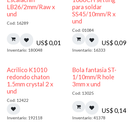
LB26/2mm/Raw x
para soldar
und
SS45/10mm/R x
und
Cod: 16289
Cod: 01084
US$
0,01
US$
0,09
Inventario: 180048
Inventario: 16333
50% DESCUENTO
Acrilico K1010
Bola fantasia ST-
redondo chaton
1/10mm/R hole
1.5mm crystal 2 x
3mm x und
und
Cod: 13025
Cod: 12422
US$
0,14
Inventario: 192118
Inventario: 41378