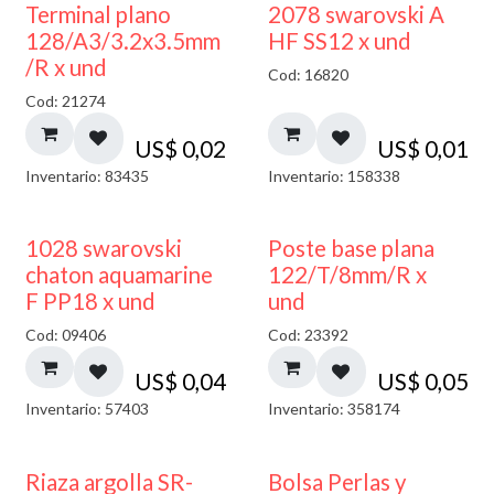
Terminal plano
2078 swarovski A
128/A3/3.2x3.5mm
HF SS12 x und
/R x und
Cod: 16820
Cod: 21274
US$
0,02
US$
0,01
Inventario: 83435
Inventario: 158338
1028 swarovski
Poste base plana
chaton aquamarine
122/T/8mm/R x
F PP18 x und
und
Cod: 09406
Cod: 23392
US$
0,04
US$
0,05
Inventario: 57403
Inventario: 358174
Riaza argolla SR-
Bolsa Perlas y