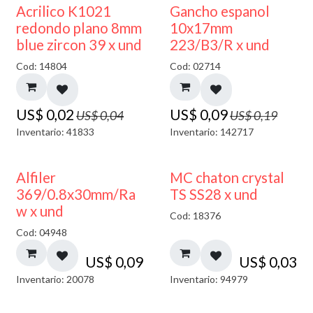
50% DESCUENTO
50% DESCUENTO
Acrilico K1021
Gancho espanol
redondo plano 8mm
10x17mm
blue zircon 39 x und
223/B3/R x und
Cod: 14804
Cod: 02714
US$
0,02
US$
0,09
US$
0,04
US$
0,19
Inventario: 41833
Inventario: 142717
Alfiler
MC chaton crystal
369/0.8x30mm/Ra
TS SS28 x und
w x und
Cod: 18376
Cod: 04948
US$
0,09
US$
0,03
Inventario: 20078
Inventario: 94979