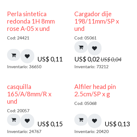
50% DESCUENTO
Perla sintetica
Cargador dije
redonda 1H 8mm
198/11mm/SP x
rose A-05 x und
und
Cod: 24421
Cod: 05061
US$
0,11
US$
0,02
US$
0,04
Inventario: 36650
Inventario: 73212
casquilla
Alfiler head pin
165/A/8mm/R x
2.5cm/SP x g
und
Cod: 05068
Cod: 20057
US$
0,15
US$
0,13
Inventario: 24767
Inventario: 20420