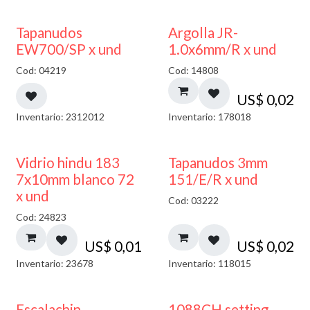
50% DESCUENTO
Tapanudos
Argolla JR-
EW700/SP x und
1.0x6mm/R x und
Cod: 04219
Cod: 14808
US$
0,02
Inventario: 2312012
Inventario: 178018
40% DESCUENTO
Vidrio hindu 183
Tapanudos 3mm
7x10mm blanco 72
151/E/R x und
x und
Cod: 03222
Cod: 24823
US$
0,01
US$
0,02
Inventario: 23678
Inventario: 118015
Escalachin
1088CH setting