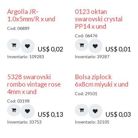
Argolla JR-
0123 oktan
1.0x5mm/R x und
swarovski crystal
PP14 x und
Cod: 06889
Cod: 06476
US$
0,02
US$
0,01
Inventario: 109283
Inventario: 39287
¡NUEVO!
5328 swarovski
Bolsa ziplock
rombo vintage rose
6x8cm miyuki x und
4mm x und
Cod: 29501
Cod: 03198
US$
0,13
US$
0,03
Inventario: 33753
Inventario: 32105