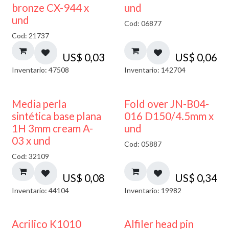
bronze CX-944 x
und
und
Cod: 06877
Cod: 21737
US$
0,03
US$
0,06
Inventario: 47508
Inventario: 142704
Media perla
Fold over JN-B04-
sintética base plana
016 D150/4.5mm x
1H 3mm cream A-
und
03 x und
Cod: 05887
Cod: 32109
US$
0,08
US$
0,34
Inventario: 44104
Inventario: 19982
Acrilico K1010
Alfiler head pin