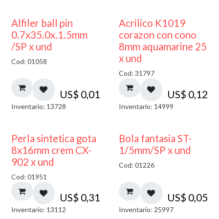
Alfiler ball pin
Acrilico K1019
0.7x35.0x.1.5mm
corazon con cono
/SP x und
8mm aquamarine 25
x und
Cod: 01058
Cod: 31797
US$
0,01
US$
0,12
Inventario: 13728
Inventario: 14999
Perla sintetica gota
Bola fantasia ST-
8x16mm crem CX-
1/5mm/SP x und
902 x und
Cod: 01226
Cod: 01951
US$
0,31
US$
0,05
Inventario: 13112
Inventario: 25997