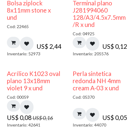
¡NUEVO!
Bolsa ziplock
Terminal plano
8x11mm stone x
J281994060
und
128/A3/4.5x7.5mm
/R x und
Cod: 22465
Cod: 04925
US$
2,44
US$
0,12
Inventario: 52973
Inventario: 205576
50% DESCUENTO
Acrílico K1023 oval
Perla sintetica
plano 13x18mm
redonda NH 4mm
violet 9 x und
cream A-03 x und
Cod: 00059
Cod: 05370
US$
0,08
US$
0,05
US$
0,16
Inventario: 42641
Inventario: 44070