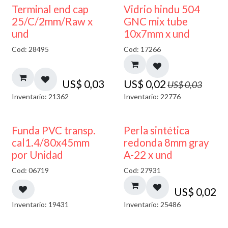
40% DESCUENTO
Terminal end cap
Vidrio hindu 504
25/C/2mm/Raw x
GNC mix tube
und
10x7mm x und
Cod: 28495
Cod: 17266
US$
0,03
US$
0,02
US$
0,03
Inventario: 21362
Inventario: 22776
Funda PVC transp.
Perla sintética
cal1.4/80x45mm
redonda 8mm gray
por Unidad
A-22 x und
Cod: 06719
Cod: 27931
US$
0,02
Inventario: 19431
Inventario: 25486