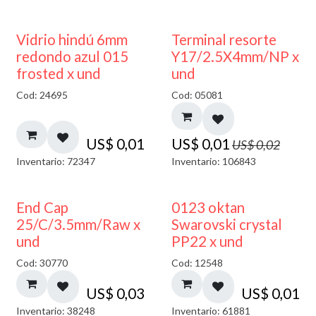
40% DESCUENTO
50% DESCUENTO
Vidrio hindú 6mm
Terminal resorte
redondo azul 015
Y17/2.5X4mm/NP x
frosted x und
und
Cod: 24695
Cod: 05081
US$
0,01
US$
0,01
US$
0,02
Inventario: 72347
Inventario: 106843
End Cap
0123 oktan
25/C/3.5mm/Raw x
Swarovski crystal
und
PP22 x und
Cod: 30770
Cod: 12548
US$
0,03
US$
0,01
Inventario: 38248
Inventario: 61881