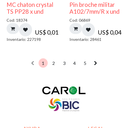
MC chaton crystal
Pin broche militar
TS PP28 x und
A102/7mm/R x und
Cod: 18374
Cod: 06869
US$
0,01
US$
0,04
Inventario: 227198
Inventario: 28461
1
2
3
4
5