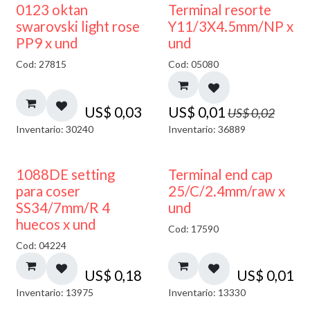
50% DESCUENTO
0123 oktan
Terminal resorte
swarovski light rose
Y11/3X4.5mm/NP x
PP9 x und
und
Cod: 27815
Cod: 05080
US$
0,03
US$
0,01
US$
0,02
Inventario: 30240
Inventario: 36889
1088DE setting
Terminal end cap
para coser
25/C/2.4mm/raw x
SS34/7mm/R 4
und
huecos x und
Cod: 17590
Cod: 04224
US$
0,18
US$
0,01
Inventario: 13975
Inventario: 13330