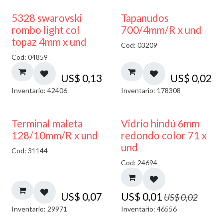
5328 swarovski
Tapanudos
rombo light col
700/4mm/R x und
topaz 4mm x und
Cod: 03209
Cod: 04859
US$
0,13
US$
0,02
Inventario: 42406
Inventario: 178308
40% DESCUENTO
Terminal maleta
Vidrio hindú 6mm
128/10mm/R x und
redondo color 71 x
und
Cod: 31144
Cod: 24694
US$
0,07
US$
0,01
US$
0,02
Inventario: 29971
Inventario: 46556