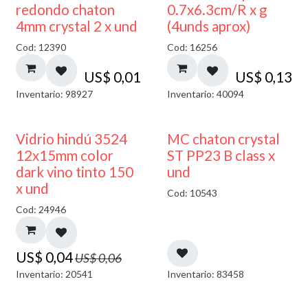
50% DESCUENTO
redondo chaton
0.7x6.3cm/R x g
4mm crystal 2 x und
(4unds aprox)
Cod: 12390
Cod: 16256
US$
0,01
US$
0,13
Inventario: 98927
Inventario: 40094
40% DESCUENTO
Vidrio hindú 3524
MC chaton crystal
12x15mm color
ST PP23 B class x
dark vino tinto 150
und
x und
Cod: 10543
Cod: 24946
US$
0,04
US$
0,06
Inventario: 20541
Inventario: 83458