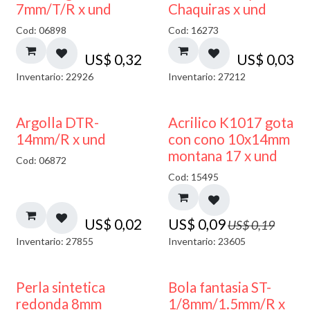
7mm/T/R x und
Chaquiras x und
Cod: 06898
Cod: 16273
US$
0,32
US$
0,03
Inventario: 22926
Inventario: 27212
50% DESCUENTO
Argolla DTR-
Acrilico K1017 gota
14mm/R x und
con cono 10x14mm
montana 17 x und
Cod: 06872
Cod: 15495
US$
0,02
US$
0,09
US$
0,19
Inventario: 27855
Inventario: 23605
Perla sintetica
Bola fantasia ST-
redonda 8mm
1/8mm/1.5mm/R x