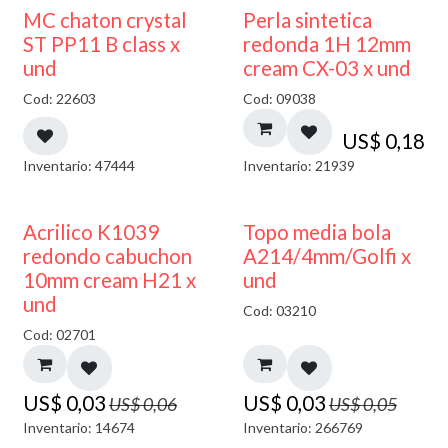
MC chaton crystal
Perla sintetica
ST PP11 B class x
redonda 1H 12mm
und
cream CX-03 x und
Cod: 22603
Cod: 09038
US$
0,18
Inventario: 47444
Inventario: 21939
50% DESCUENTO
40% DESCUENTO
Acrilico K1039
Topo media bola
redondo cabuchon
A214/4mm/Golfi x
10mm cream H21 x
und
und
Cod: 03210
Cod: 02701
US$
0,03
US$
0,03
US$
0,06
US$
0,05
Inventario: 14674
Inventario: 266769