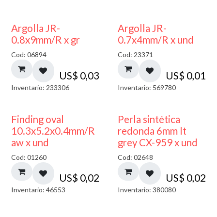
Argolla JR-
Argolla JR-
0.8x9mm/R x gr
0.7x4mm/R x und
Cod: 06894
Cod: 23371
US$
0,03
US$
0,01
Inventario: 233306
Inventario: 569780
Finding oval
Perla sintética
10.3x5.2x0.4mm/R
redonda 6mm lt
aw x und
grey CX-959 x und
Cod: 01260
Cod: 02648
US$
0,02
US$
0,02
Inventario: 46553
Inventario: 380080