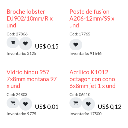
Broche lobster
Poste de fusion
DJ902/10mm/R x
A206-12mm/SS x
und
und
Cod: 27866
Cod: 17765
US$
0,15
Inventario: 3125
Inventario: 91646
40% DESCUENTO
Vidrio hindu 957
Acrilico K1012
7x8mm montana 97
octagon con cono
x und
6x8mm jet 1 x und
Cod: 24803
Cod: 06410
US$
0,01
US$
0,12
Inventario: 9775
Inventario: 17500