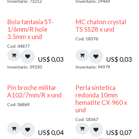
Inventario: 73212
Inventario: 29469
Bola fantasia ST-
MC chaton crystal
1/6mm/R hole
TS SS28 x und
3.5mm x und
Cod: 18376
Cod: 04877
US$
0,03
US$
0,03
Inventario: 39330
Inventario: 94979
Pin broche militar
Perla sintetica
A102/7mm/R x und
redonda 10mm
hematite CX-960 x
Cod: 06869
und
Cod: 18367
US$
0,04
US$
0,07