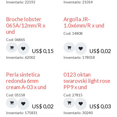
Inventario: 22192
Inventario: 21014
Broche lobster
Argolla JR-
065A/12mm/R x
1.0x6mm/R x und
und
Cod: 14808
Cod: 06865
US$
0,15
US$
0,02
Inventario: 62002
Inventario: 178018
Perla sintetica
0123 oktan
redonda 6mm
swarovski light rose
cream A-03 x und
PP9 x und
Cod: 05158
Cod: 27815
US$
0,02
US$
0,03
Inventario: 175831
Inventario: 30240