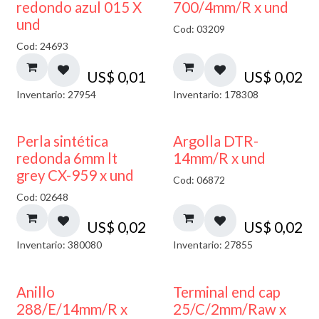
40% DESCUENTO
redondo azul 015 X
700/4mm/R x und
und
Cod: 03209
Cod: 24693
US$
0,01
US$
0,02
Inventario: 27954
Inventario: 178308
Perla sintética
Argolla DTR-
redonda 6mm lt
14mm/R x und
grey CX-959 x und
Cod: 06872
Cod: 02648
US$
0,02
US$
0,02
Inventario: 380080
Inventario: 27855
Anillo
Terminal end cap
288/E/14mm/R x
25/C/2mm/Raw x