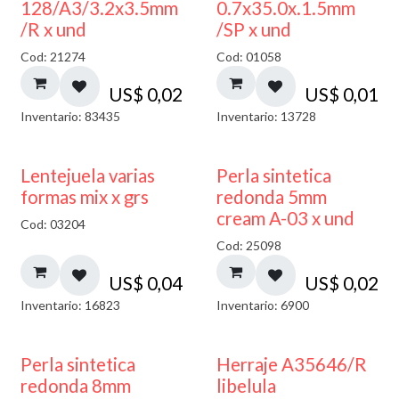
128/A3/3.2x3.5mm
0.7x35.0x.1.5mm
/R x und
/SP x und
Cod: 21274
Cod: 01058
US$
0,02
US$
0,01
Inventario: 83435
Inventario: 13728
Lentejuela varias
Perla sintetica
formas mix x grs
redonda 5mm
cream A-03 x und
Cod: 03204
Cod: 25098
US$
0,04
US$
0,02
Inventario: 16823
Inventario: 6900
Perla sintetica
Herraje A35646/R
redonda 8mm
libelula