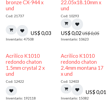
50% DESCUENTO
bronze CX-944 x
22.05x18.10mm x
und
und
Cod: 21737
Cod: 10293
US$
0,03
US$
0,02
US$
0,05
Inventario: 47508
Inventario: 10623
50% DESCUENTO
50% DESCUENTO
Acrilico K1010
Acrilico K1010
redondo chaton
redondo chaton
1.5mm crystal 2 x
2.4mm montana 17
und
x und
Cod: 12422
Cod: 12403
US$
0,01
Inventario: 192118
Inventario: 15082