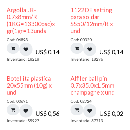
Argolla JR-
1122DE setting
0.7x8mm/R
para soldar
(1KG=13300psc)x
SS50/12mm/R x
gr(1gr=13unds
und
Cod: 06893
Cod: 00320
US$
0,14
US$
0,14
Inventario: 18218
Inventario: 18296
Botellita plastica
Alfiler ball pin
20x55mm (10g) x
0.7x35.0x1.5mm
und
champagne x und
Cod: 00691
Cod: 02724
US$
0,56
US$
0,02
Inventario: 55927
Inventario: 37713