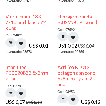
Inventario: 28461
Inventario: 55363
40% DESCUENTO
50% DESCUENTO
Vidrio hindu 183
Herraje moneda
7x10mm blanco 72
R.0295-C PL x und
x und
Cod: 07592
Cod: 24823
US$
0,01
US$
0,02
US$
0,04
Inventario: 23678
Inventario: 20665
50% DESCUENTO
Iman tubo
Acrilico K1012
PB0020833 5x3mm
octagon con cono
x und
6x8mm crystal 2 x
und
Cod: 02287
Cod: 03953
US$
0,07
US$
0,12
US$
0,13