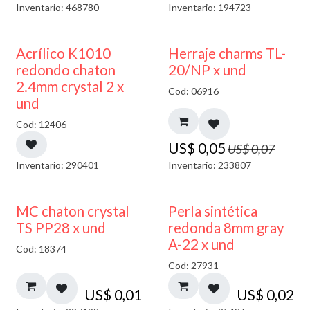
Inventario: 468780
Inventario: 194723
50% DESCUENTO
40% DESCUENTO
Acrílico K1010
Herraje charms TL-
redondo chaton
20/NP x und
2.4mm crystal 2 x
Cod: 06916
und
Cod: 12406
US$
0,05
US$
0,07
Inventario: 290401
Inventario: 233807
MC chaton crystal
Perla sintética
TS PP28 x und
redonda 8mm gray
A-22 x und
Cod: 18374
Cod: 27931
US$
0,01
US$
0,02