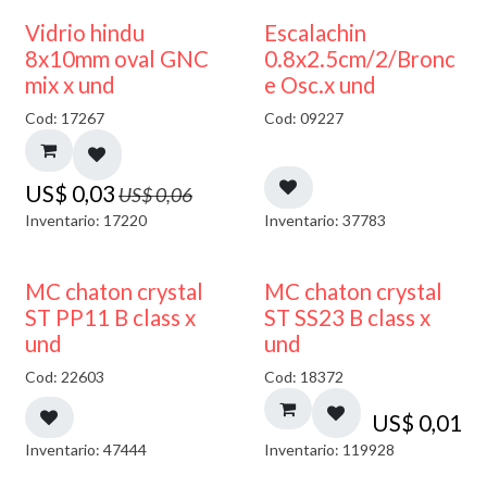
50% DESCUENTO
Vidrio hindu
Escalachin
8x10mm oval GNC
0.8x2.5cm/2/Bronc
mix x und
e Osc.x und
Cod: 17267
Cod: 09227
US$
0,03
US$
0,06
Inventario: 17220
Inventario: 37783
MC chaton crystal
MC chaton crystal
ST PP11 B class x
ST SS23 B class x
und
und
Cod: 22603
Cod: 18372
US$
0,01
Inventario: 47444
Inventario: 119928