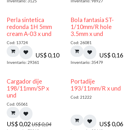
Inventario: 3125
Inventario: 98927
Perla sintetica
Bola fantasia ST-
redonda 1H 5mm
1/10mm/R hole
cream A-03 x und
3.5mm x und
Cod: 13724
Cod: 26081
US$
0,10
US$
0,16
Inventario: 29361
Inventario: 35479
50% DESCUENTO
Cargador dije
Portadije
198/11mm/SP x
193/11mm/R x und
und
Cod: 21222
Cod: 05061
US$
0,02
US$
0,06
US$
0,04