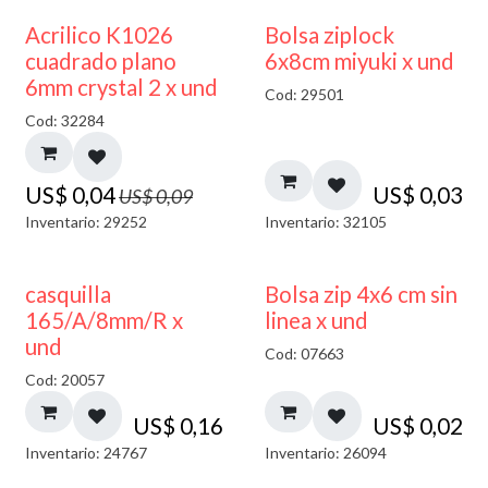
50% DESCUENTO
¡NUEVO!
Acrilico K1026
Bolsa ziplock
cuadrado plano
6x8cm miyuki x und
6mm crystal 2 x und
Cod: 29501
Cod: 32284
US$
0,04
US$
0,03
US$
0,09
Inventario: 29252
Inventario: 32105
casquilla
Bolsa zip 4x6 cm sin
165/A/8mm/R x
linea x und
und
Cod: 07663
Cod: 20057
US$
0,16
US$
0,02
Inventario: 24767
Inventario: 26094