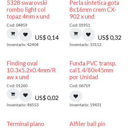
5328 swarovski
Perla sintetica gota
rombo light col
8x16mm crem CX-
topaz 4mm x und
902 x und
Cod: 04859
Cod: 01951
US$
0,14
US$
0,32
Inventario: 42404
Inventario: 13112
Finding oval
Funda PVC transp.
10.3x5.2x0.4mm/R
cal1.4/80x45mm
aw x und
por Unidad
Cod: 01260
Cod: 06719
US$
0,02
Inventario: 46553
Inventario: 19431
Terminal plano
Alfiler ball pin