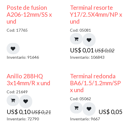
50% DESCUENTO
Poste de fusion
Terminal resorte
A206-12mm/SS x
Y17/2.5X4mm/NP x
und
und
Cod: 17765
Cod: 05081
US$
0,01
US$
0,02
Inventario: 91646
Inventario: 106843
50% DESCUENTO
Anillo 288HQ
Terminal redonda
3x14mm/R x und
BA6/1.5/1.2mm/SP
x und
Cod: 21649
Cod: 05062
US$
0,10
US$
0,05
US$
0,21
Inventario: 72790
Inventario: 9667