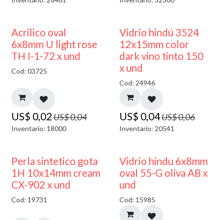
50% DESCUENTO
40% DESCUENTO
Acrilico oval
Vidrio hindú 3524
6x8mm U light rose
12x15mm color
TH I-1-72 x und
dark vino tinto 150
x und
Cod: 03725
Cod: 24946
US$
0,02
US$
0,04
US$
0,04
US$
0,06
Inventario: 18000
Inventario: 20541
50% DESCUENTO
Perla sintetico gota
Vidrio hindu 6x8mm
1H 10x14mm cream
oval 55-G oliva AB x
CX-902 x und
und
Cod: 19731
Cod: 15985