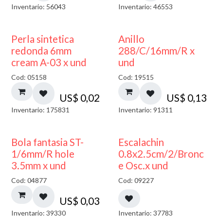
Inventario: 56043
Inventario: 46553
Perla sintetica
Anillo
redonda 6mm
288/C/16mm/R x
cream A-03 x und
und
Cod: 05158
Cod: 19515
US$
0,02
US$
0,13
Inventario: 175831
Inventario: 91311
Bola fantasia ST-
Escalachin
1/6mm/R hole
0.8x2.5cm/2/Bronc
3.5mm x und
e Osc.x und
Cod: 04877
Cod: 09227
US$
0,03
Inventario: 39330
Inventario: 37783