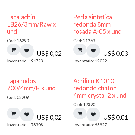
Escalachin
Perla sintetica
LB26/3mm/Raw x
redonda 8mm
und
rosada A-05 x und
Cod: 16290
Cod: 21263
US$
0,02
US$
0,03
Inventario: 194723
Inventario: 19022
50% DESCUENTO
Tapanudos
Acrilico K1010
700/4mm/R x und
redondo chaton
4mm crystal 2 x und
Cod: 03209
Cod: 12390
US$
0,02
US$
0,01
Inventario: 178308
Inventario: 98927