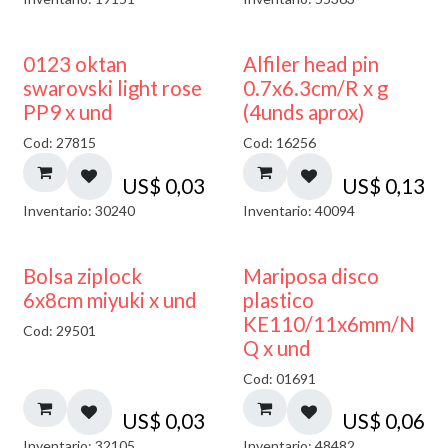
0123 oktan
Alfiler head pin
swarovski light rose
0.7x6.3cm/R x g
PP9 x und
(4unds aprox)
Cod: 27815
Cod: 16256
US$
0,03
US$
0,13
Inventario: 30240
Inventario: 40094
¡NUEVO!
Bolsa ziplock
Mariposa disco
6x8cm miyuki x und
plastico
KE110/11x6mm/N
Cod: 29501
Q x und
Cod: 01691
US$
0,03
US$
0,06
Inventario: 32105
Inventario: 48482