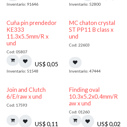
Inventario: 91646
Inventario: 52800
Cuña pin prendedor
MC chaton crystal
KE333
ST PP11 B class x
11.3x5.5mm/R x
und
und
Cod: 22603
Cod: 05807
US$
0,05
Inventario: 51548
Inventario: 47444
Join and Clutch
Finding oval
6/E/raw x und
10.3x5.2x0.4mm/R
aw x und
Cod: 17593
Cod: 01260
US$
0,11
US$
0,02