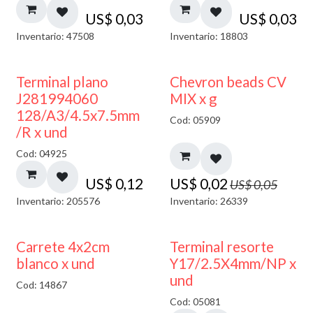
US$
0,03
US$
0,03
Inventario: 47508
Inventario: 18803
50% DESCUENTO
Terminal plano
Chevron beads CV
J281994060
MIX x g
128/A3/4.5x7.5mm
Cod: 05909
/R x und
Cod: 04925
US$
0,12
US$
0,02
US$
0,05
Inventario: 205576
Inventario: 26339
50% DESCUENTO
Carrete 4x2cm
Terminal resorte
blanco x und
Y17/2.5X4mm/NP x
und
Cod: 14867
Cod: 05081