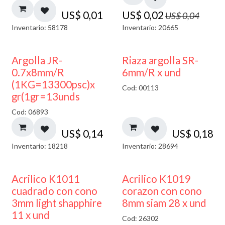
US$
0,01
US$
0,02
US$
0,04
Inventario: 58178
Inventario: 20665
Argolla JR-
Riaza argolla SR-
0.7x8mm/R
6mm/R x und
(1KG=13300psc)x
Cod: 00113
gr(1gr=13unds
Cod: 06893
US$
0,14
US$
0,18
Inventario: 18218
Inventario: 28694
50% DESCUENTO
Acrilico K1011
Acrilico K1019
cuadrado con cono
corazon con cono
3mm light shapphire
8mm siam 28 x und
11 x und
Cod: 26302