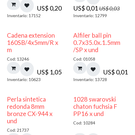
US$
0,20
US$
0,01
US$
0,03
Inventario: 17152
Inventario: 12799
Cadena extension
Alfiler ball pin
160SB/4x5mm/R x
0.7x35.0x.1.5mm
m
/SP x und
Cod: 13246
Cod: 01058
US$
1,05
US$
0,01
Inventario: 10623
Inventario: 13728
Perla sintetica
1028 swarovski
redonda 8mm
chaton fuchsia F
bronze CX-944 x
PP16 x und
und
Cod: 10284
Cod: 21737