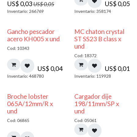
US$
0,03
US$
0,05
US$
0,05
Inventario: 266769
Inventario: 358174
Gancho pescador
MC chaton crystal
acero KH005 x und
ST SS23 B class x
und
Cod: 10343
Cod: 18372
US$
0,04
US$
0,01
Inventario: 468780
Inventario: 119928
50% DESCUENTO
Broche lobster
Cargador dije
065A/12mm/R x
198/11mm/SP x
und
und
Cod: 06865
Cod: 05061