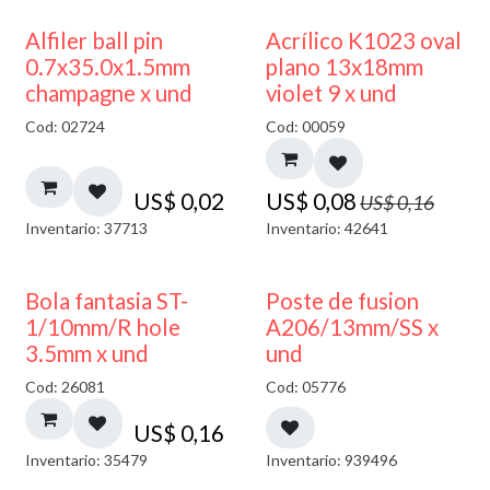
50% DESCUENTO
Alfiler ball pin
Acrílico K1023 oval
0.7x35.0x1.5mm
plano 13x18mm
champagne x und
violet 9 x und
Cod: 02724
Cod: 00059
US$
0,02
US$
0,08
US$
0,16
Inventario: 37713
Inventario: 42641
Bola fantasia ST-
Poste de fusion
1/10mm/R hole
A206/13mm/SS x
3.5mm x und
und
Cod: 26081
Cod: 05776
US$
0,16
Inventario: 35479
Inventario: 939496