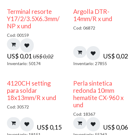
50% DESCUENTO
Terminal resorte
Argolla DTR-
Y17/2/3.5X6.3mm/
14mm/R x und
NP x und
Cod: 06872
Cod: 00159
US$
0,01
US$
0,02
US$
0,02
Inventario: 50174
Inventario: 27855
4120CH setting
Perla sintetica
para soldar
redonda 10mm
18x13mm/R x und
hematite CX-960 x
und
Cod: 30572
Cod: 18367
US$
0,15
US$
0,06
Inventario: 19151
Inventario: 55363