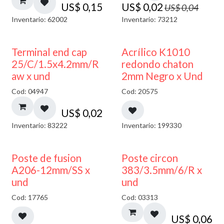
US$
0,15
US$
0,02
US$
0,04
Inventario: 62002
Inventario: 73212
50% DESCUENTO
Terminal end cap
Acrílico K1010
25/C/1.5x4.2mm/R
redondo chaton
aw x und
2mm Negro x Und
Cod: 04947
Cod: 20575
US$
0,02
Inventario: 83222
Inventario: 199330
Poste de fusion
Poste circon
A206-12mm/SS x
383/3.5mm/6/R x
und
und
Cod: 17765
Cod: 03313
US$
0,06