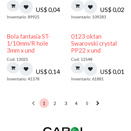
US$
0,04
US$
0,02
Inventario: 89925
Inventario: 109283
Bola fantasia ST-
0123 oktan
1/10mm/R hole
Swarovski crystal
3mm x und
PP22 x und
Cod: 13025
Cod: 12548
US$
0,14
US$
0,01
Inventario: 41378
Inventario: 61881
1
2
3
4
5