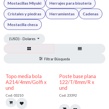
Mostacillas Miyuki
Herrajes para bisutería
Cristales y piedras
Herramientas
Cadenas
Mostacilla checa
(USD) - Dolares
40% DESCUENTO
Topo media bola
Poste base plana
A214/4mm/Golfi x
122/T/8mm/R x
und
und
Cod: 03210
Cod: 23392