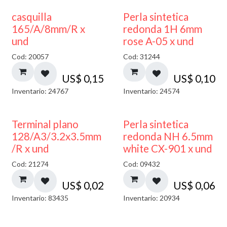
casquilla
Perla sintetica
165/A/8mm/R x
redonda 1H 6mm
und
rose A-05 x und
Cod: 20057
Cod: 31244
US$
0,15
US$
0,10
Inventario: 24767
Inventario: 24574
Terminal plano
Perla sintetica
128/A3/3.2x3.5mm
redonda NH 6.5mm
/R x und
white CX-901 x und
Cod: 21274
Cod: 09432
US$
0,02
US$
0,06
Inventario: 83435
Inventario: 20934