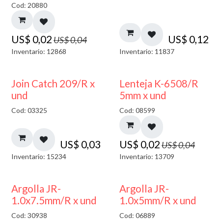
Cod: 20880
US$
0,02
US$
0,12
US$
0,04
Inventario: 12868
Inventario: 11837
50% DESCUENTO
Join Catch 209/R x
Lenteja K-6508/R
und
5mm x und
Cod: 03325
Cod: 08599
US$
0,03
US$
0,02
US$
0,04
Inventario: 15234
Inventario: 13709
Argolla JR-
Argolla JR-
1.0x7.5mm/R x und
1.0x5mm/R x und
Cod: 30938
Cod: 06889