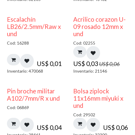
50% DESCUENTO
Escalachín
Acrilico corazon U-
LB26/2.5mm/Raw x
09 rosado 12mm x
und
und
Cod: 16288
Cod: 02255
US$
0,01
US$
0,03
US$
0,06
Inventario: 470068
Inventario: 21146
¡NUEVO!
Pin broche militar
Bolsa ziplock
A102/7mm/R x und
11x16mm miyuki x
und
Cod: 06869
Cod: 29502
US$
0,04
US$
0,06
Inventario: 28461
Inventario: 32300