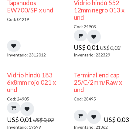
50% DESCUENTO
40% DESCUENTO
Tapanudos
Vidrio hindú 552
EW700/SP x und
12mm negro 013 x
und
Cod: 04219
Cod: 24903
US$
0,01
US$
0,02
Inventario: 2312012
Inventario: 232329
40% DESCUENTO
Vidrio hindú 183
Terminal end cap
6x8mm rojo 021 x
25/C/2mm/Raw x
und
und
Cod: 24905
Cod: 28495
US$
0,01
US$
0,03
US$
0,02
Inventario: 19599
Inventario: 21362