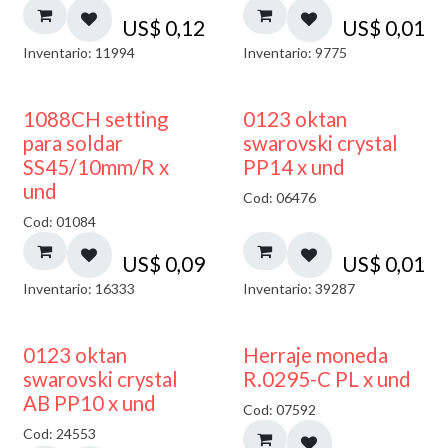
US$
0,12
US$
0,01
Inventario: 11994
Inventario: 9775
1088CH setting
0123 oktan
para soldar
swarovski crystal
SS45/10mm/R x
PP14 x und
und
Cod: 06476
Cod: 01084
US$
0,09
US$
0,01
Inventario: 16333
Inventario: 39287
50% DESCUENTO
0123 oktan
Herraje moneda
swarovski crystal
R.0295-C PL x und
AB PP10 x und
Cod: 07592
Cod: 24553