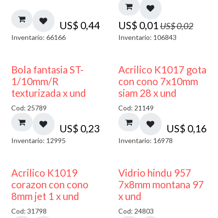
US$
0,44
US$
0,01
US$
0,02
Inventario: 66166
Inventario: 106843
Bola fantasia ST-
Acrilico K1017 gota
1/10mm/R
con cono 7x10mm
texturizada x und
siam 28 x und
Cod: 25789
Cod: 21149
US$
0,23
US$
0,16
Inventario: 12995
Inventario: 16978
40% DESCUENTO
Acrilico K1019
Vidrio hindu 957
corazon con cono
7x8mm montana 97
8mm jet 1 x und
x und
Cod: 31798
Cod: 24803