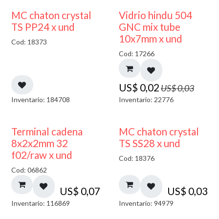
40% DESCUENTO
MC chaton crystal
Vidrio hindu 504
TS PP24 x und
GNC mix tube
10x7mm x und
Cod: 18373
Cod: 17266
US$
0,02
US$
0,03
Inventario: 184708
Inventario: 22776
Terminal cadena
MC chaton crystal
8x2x2mm 32
TS SS28 x und
f02/raw x und
Cod: 18376
Cod: 06862
US$
0,07
US$
0,03
Inventario: 116869
Inventario: 94979