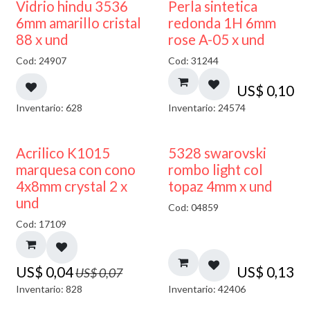
Vidrio hindu 3536
Perla sintetica
6mm amarillo cristal
redonda 1H 6mm
88 x und
rose A-05 x und
Cod: 24907
Cod: 31244
US$
0,10
Inventario: 628
Inventario: 24574
50% DESCUENTO
Acrilico K1015
5328 swarovski
marquesa con cono
rombo light col
4x8mm crystal 2 x
topaz 4mm x und
und
Cod: 04859
Cod: 17109
US$
0,04
US$
0,13
US$
0,07
Inventario: 828
Inventario: 42406