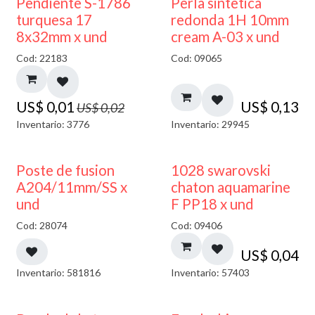
50% DESCUENTO
Pendiente S-1786
Perla sintetica
turquesa 17
redonda 1H 10mm
8x32mm x und
cream A-03 x und
Cod: 22183
Cod: 09065
US$
0,01
US$
0,13
US$
0,02
Inventario: 3776
Inventario: 29945
Poste de fusion
1028 swarovski
A204/11mm/SS x
chaton aquamarine
und
F PP18 x und
Cod: 28074
Cod: 09406
US$
0,04
Inventario: 581816
Inventario: 57403