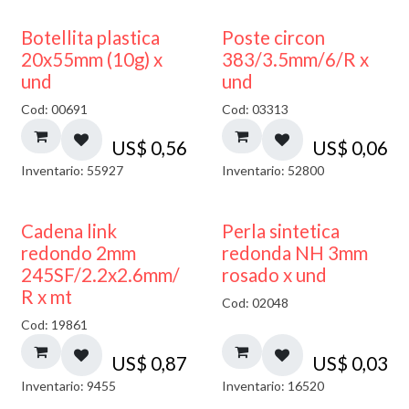
Botellita plastica
Poste circon
20x55mm (10g) x
383/3.5mm/6/R x
und
und
Cod: 00691
Cod: 03313
US$
0,56
US$
0,06
Inventario: 55927
Inventario: 52800
Cadena link
Perla sintetica
redondo 2mm
redonda NH 3mm
245SF/2.2x2.6mm/
rosado x und
R x mt
Cod: 02048
Cod: 19861
US$
0,87
US$
0,03
Inventario: 9455
Inventario: 16520