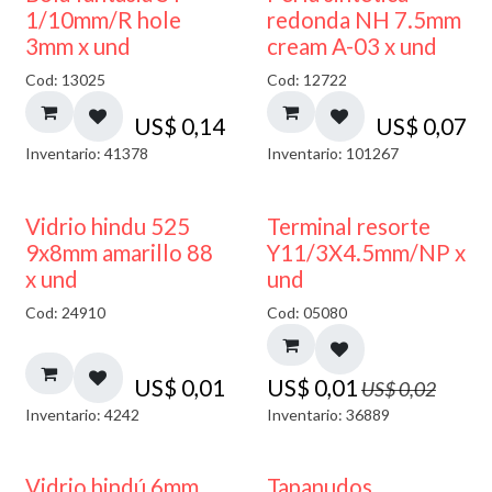
1/10mm/R hole
redonda NH 7.5mm
3mm x und
cream A-03 x und
Cod: 13025
Cod: 12722
US$
0,14
US$
0,07
Inventario: 41378
Inventario: 101267
40% DESCUENTO
50% DESCUENTO
Vidrio hindu 525
Terminal resorte
9x8mm amarillo 88
Y11/3X4.5mm/NP x
x und
und
Cod: 24910
Cod: 05080
US$
0,01
US$
0,01
US$
0,02
Inventario: 4242
Inventario: 36889
Vidrio hindú 6mm
Tapanudos