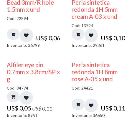
Bead 3mm/R hole
Perla sintetica
1.5mm x und
redonda 1H 5mm
cream A-03 x und
Cod: 22894
Cod: 13724
US$
0,06
US$
0,10
Inventario: 36799
Inventario: 29361
50% DESCUENTO
Alfiler eye pin
Perla sintetica
0.7mm x 3.8cm/SP x
redonda 1H 8mm
g
rose A-05 x und
Cod: 04774
Cod: 24421
US$
0,05
US$
0,11
US$
0,11
Inventario: 8951
Inventario: 36650