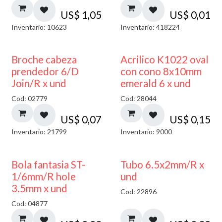
US$
1,05
US$
0,01
Inventario: 10623
Inventario: 418224
Broche cabeza
Acrilico K1022 oval
prendedor 6/D
con cono 8x10mm
Join/R x und
emerald 6 x und
Cod: 02779
Cod: 28044
US$
0,07
US$
0,15
Inventario: 21799
Inventario: 9000
Bola fantasia ST-
Tubo 6.5x2mm/R x
1/6mm/R hole
und
3.5mm x und
Cod: 22896
Cod: 04877