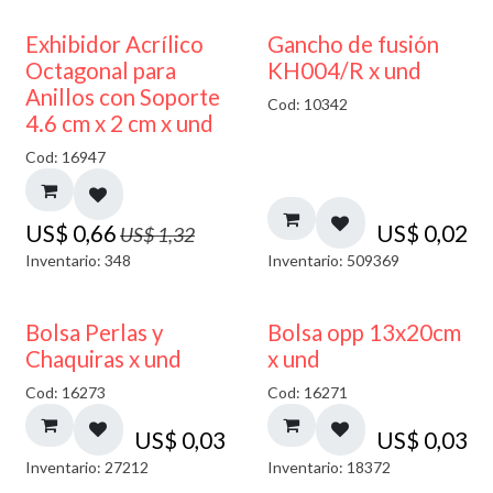
50% DESCUENTO
Exhibidor Acrílico
Gancho de fusión
Octagonal para
KH004/R x und
Anillos con Soporte
Cod: 10342
4.6 cm x 2 cm x und
Cod: 16947
US$
0,66
US$
0,02
US$
1,32
Inventario: 348
Inventario: 509369
Bolsa Perlas y
Bolsa opp 13x20cm
Chaquiras x und
x und
Cod: 16273
Cod: 16271
US$
0,03
US$
0,03
Inventario: 27212
Inventario: 18372