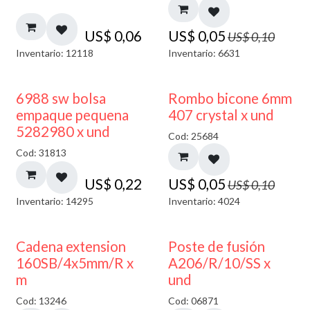
US$
0,06
US$
0,05
US$
0,10
Inventario: 12118
Inventario: 6631
50% DESCUENTO
6988 sw bolsa
Rombo bicone 6mm
empaque pequena
407 crystal x und
5282980 x und
Cod: 25684
Cod: 31813
US$
0,22
US$
0,05
US$
0,10
Inventario: 14295
Inventario: 4024
Cadena extension
Poste de fusión
160SB/4x5mm/R x
A206/R/10/SS x
m
und
Cod: 13246
Cod: 06871