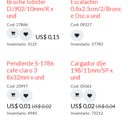
Broche lobster
Escalachin
DJ902/10mm/R x
0.8x2.5cm/2/Bronc
und
e Osc.x und
Cod: 27866
Cod: 09227
US$
0,15
Inventario: 3125
Inventario: 37783
50% DESCUENTO
50% DESCUENTO
Pendiente S-1786
Cargador dije
cafe claro 3
198/11mm/SP x
8x32mm x und
und
Cod: 20997
Cod: 05061
US$
0,01
US$
0,02
US$
0,02
US$
0,04
Inventario: 4940
Inventario: 73212