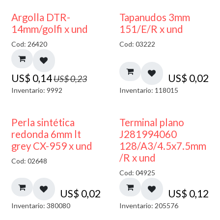
40% DESCUENTO
Argolla DTR-
Tapanudos 3mm
14mm/golfi x und
151/E/R x und
Cod: 26420
Cod: 03222
US$
0,14
US$
0,02
US$
0,23
Inventario: 9992
Inventario: 118015
Perla sintética
Terminal plano
redonda 6mm lt
J281994060
grey CX-959 x und
128/A3/4.5x7.5mm
/R x und
Cod: 02648
Cod: 04925
US$
0,02
US$
0,12
Inventario: 380080
Inventario: 205576