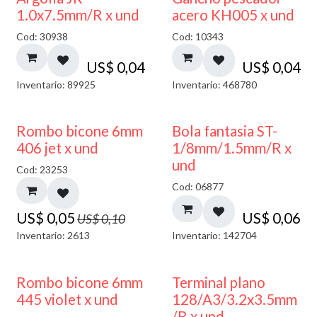
1.0x7.5mm/R x und
acero KH005 x und
Cod: 30938
Cod: 10343
US$
0,04
US$
0,04
Inventario: 89925
Inventario: 468780
50% DESCUENTO
Rombo bicone 6mm
Bola fantasia ST-
406 jet x und
1/8mm/1.5mm/R x
und
Cod: 23253
Cod: 06877
US$
0,05
US$
0,06
US$
0,10
Inventario: 2613
Inventario: 142704
50% DESCUENTO
Rombo bicone 6mm
Terminal plano
445 violet x und
128/A3/3.2x3.5mm
/R x und