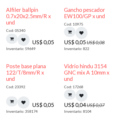
40% DESCUENTO
Alfiler ballpin
Gancho pescador
0.7x20x2.5mm/R x
EW100/GP x und
und
Cod: 10975
Cod: 05340
US$
0,05
US$
0,05
US$
0,08
Inventario: 59649
Inventario: 822
40% DESCUENTO
Poste base plana
Vidrio hindu 3154
122/T/8mm/R x
GNC mix A 10mm x
und
und
Cod: 23392
Cod: 17268
US$
0,05
US$
0,04
US$
0,07
Inventario: 358174
Inventario: 8104