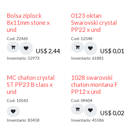
¡NUEVO!
Bolsa ziplock
0123 oktan
8x11mm stone x
Swarovski crystal
und
PP22 x und
Cod: 22465
Cod: 12548
US$
2,44
US$
0,01
Inventario: 52973
Inventario: 61881
MC chaton crystal
1028 swarovski
ST PP23 B class x
chaton montana F
und
PP12 x und
Cod: 10543
Cod: 09404
US$
0,02
Inventario: 83458
Inventario: 45586