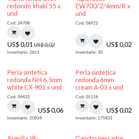
40% DESCUENTO
redondo khaki 55 x
EW700/2/4mm/R x
und
und
Cod: 24708
Cod: 06922
US$
0,01
US$
0,02
US$
0,02
Inventario: 2611
Inventario: 30
Perla sintetica
Perla sintetica
redonda NH 6.5mm
redonda 6mm
white CX-901 x und
cream A-03 x und
Cod: 09432
Cod: 05158
US$
0,06
US$
0,02
Inventario: 20934
Inventario: 175831
Argolla JR-
Gancho pescador