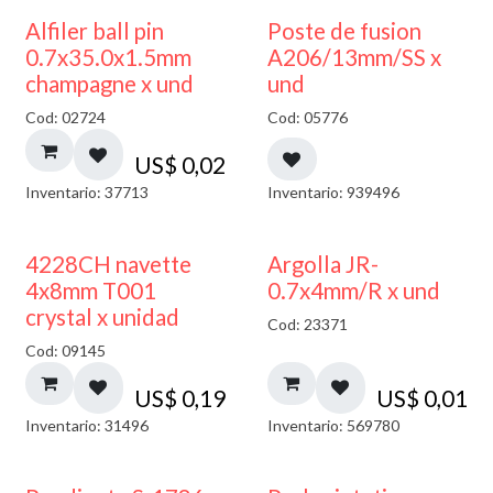
Alfiler ball pin
Poste de fusion
0.7x35.0x1.5mm
A206/13mm/SS x
champagne x und
und
Cod: 02724
Cod: 05776
US$
0,02
Inventario: 37713
Inventario: 939496
4228CH navette
Argolla JR-
4x8mm T001
0.7x4mm/R x und
crystal x unidad
Cod: 23371
Cod: 09145
US$
0,19
US$
0,01
Inventario: 31496
Inventario: 569780