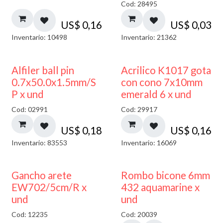
Cod: 28495
US$
0,16
US$
0,03
Inventario: 10498
Inventario: 21362
Alfiler ball pin
Acrilico K1017 gota
0.7x50.0x1.5mm/S
con cono 7x10mm
P x und
emerald 6 x und
Cod: 02991
Cod: 29917
US$
0,18
US$
0,16
Inventario: 83553
Inventario: 16069
50% DESCUENTO
Gancho arete
Rombo bicone 6mm
EW702/5cm/R x
432 aquamarine x
und
und
Cod: 12235
Cod: 20039