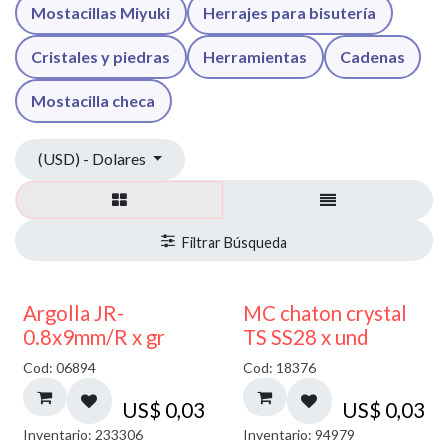
Mostacillas Miyuki
Herrajes para bisutería
Cristales y piedras
Herramientas
Cadenas
Mostacilla checa
(USD) - Dolares
Argolla JR-
MC chaton crystal
0.8x9mm/R x gr
TS SS28 x und
Cod: 06894
Cod: 18376
US$
0,03
US$
0,03
Inventario: 233306
Inventario: 94979