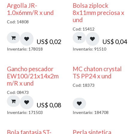
¡NUEVO!
Argolla JR-
Bolsa ziplock
1.0x6mm/R x und
8x11mm preciosa x
und
Cod: 14808
Cod: 15412
US$
0,02
US$
0,04
Inventario: 178018
Inventario: 91510
Gancho pescador
MC chaton crystal
EW100/21x14x2m
TS PP24 x und
m/R x und
Cod: 18373
Cod: 08473
US$
0,08
Inventario: 171503
Inventario: 184708
Bola fantasia ST-
Perla sintetica