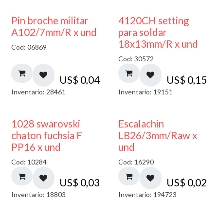
Pin broche militar
4120CH setting
A102/7mm/R x und
para soldar
18x13mm/R x und
Cod: 06869
Cod: 30572
US$
0,04
US$
0,15
Inventario: 28461
Inventario: 19151
1028 swarovski
Escalachin
chaton fuchsia F
LB26/3mm/Raw x
PP16 x und
und
Cod: 10284
Cod: 16290
US$
0,03
US$
0,02
Inventario: 18803
Inventario: 194723