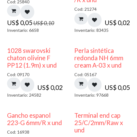
Cod: 25840
Cod: 21274
US$
0,05
US$
0,02
US$
0,10
Inventario: 6658
Inventario: 83435
1028 swarovski
Perla sintética
chaton olivine F
redonda NH 6mm
PP12 (1.9m) x und
cream A-03 x und
Cod: 09170
Cod: 05167
US$
0,02
US$
0,05
Inventario: 24582
Inventario: 97668
Gancho espanol
Terminal end cap
223-G 6mm/R x und
25/C/2mm/Raw x
und
Cod: 16938