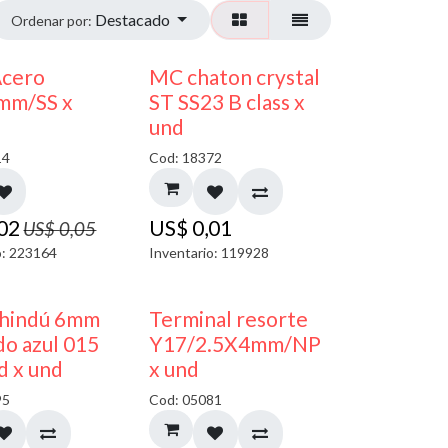
Destacado
Ordenar por:
50% DESCUENTO
Acero
MC chaton crystal
mm/SS x
ST SS23 B class x
und
14
Cod: 18372
,02
US$
0,01
US$
0,05
o: 223164
Inventario: 119928
40% DESCUENTO
50% DESCUENTO
 hindú 6mm
Terminal resorte
o azul 015
Y17/2.5X4mm/NP
d x und
x und
95
Cod: 05081