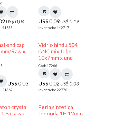
04
,02
US$
0,09
US$
0,04
US$
0,19
o: 41833
Inventario: 142717
40% DESCUENTO
al end cap
Vidrio hindu 504
2mm/Raw x
GNC mix tube
10x7mm x und
95
Cod: 17266
US$
0,03
US$
0,02
US$
0,03
o: 21362
Inventario: 22776
ton crystal
Perla sintetica
1 B class x
redonda 1H 12mm