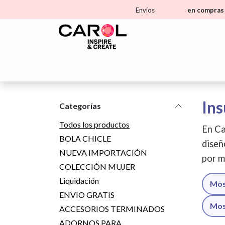
Ir al contenido
Envíos
en compras 
Home
Tienda
Aprende
Ma
Ins
Categorías
Todos los productos
En Ca
BOLA CHICLE
diseñ
NUEVA IMPORTACIÓN
por m
COLECCIÓN MUJER
Liquidación
Mos
ENVIO GRATIS
Mos
ACCESORIOS TERMINADOS
ADORNOS PARA