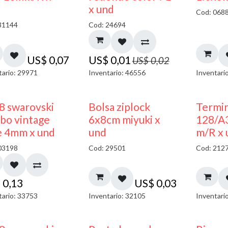
40% DESCUENTO
x und
Cod: 068
31144
Cod: 24694
US$
0,07
US$
0,01
US$
0,02
tario: 29971
Inventario: 46556
Inventari
¡NUEVO!
8 swarovski
Bolsa ziplock
Termin
bo vintage
6x8cm miyuki x
128/A
e 4mm x und
und
m/R x 
03198
Cod: 29501
Cod: 212
$
0,13
US$
0,03
tario: 33753
Inventario: 32105
Inventari