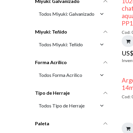
102
Miyuki: Galvanizado
cha
aqu
PP1
Miyuki: Teñido
Cod: 
US
Inven
Forma Acrílico
Arg
14m
Tipo de Herraje
Cod: 
Paleta