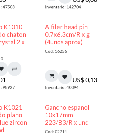
o: 47508
Inventario: 142704
50% DESCUENTO
co K1010
Alfiler head pin
do chaton
0.7x6.3cm/R x g
ystal 2 x
(4unds aprox)
Cod: 16256
90
,01
US$
0,13
o: 98927
Inventario: 40094
50% DESCUENTO
50% DESCUENTO
co K1021
Gancho espanol
do plano
10x17mm
ue zircon
223/B3/R x und
nd
Cod: 02714