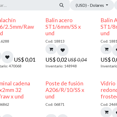
(USD) - Dolares
50% DESCUENTO
alachín
Balin acero
Balin 
6/2.5mm/Raw
ST1/6mm/SS x
ST1/8
nd
und
und
16288
Cod: 18813
Cod: 188
US$
0,01
US$
0,02
US$
0
US$
0,04
tario: 470068
Inventario: 148948
Inventari
minal cadena
Poste de fusión
Vidrio
x2mm 32
A206/R/10/SS x
redond
/raw x und
und
froste
06862
Cod: 06871
Cod: 246