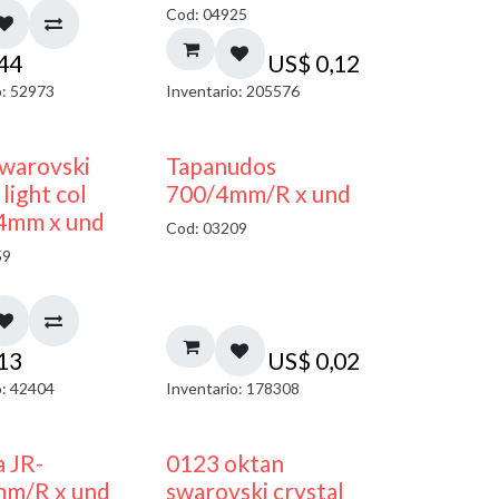
Cod: 04925
,44
US$
0,12
o: 52973
Inventario: 205576
warovski
Tapanudos
light col
700/4mm/R x und
 4mm x und
Cod: 03209
59
,13
US$
0,02
o: 42404
Inventario: 178308
a JR-
0123 oktan
mm/R x und
swarovski crystal