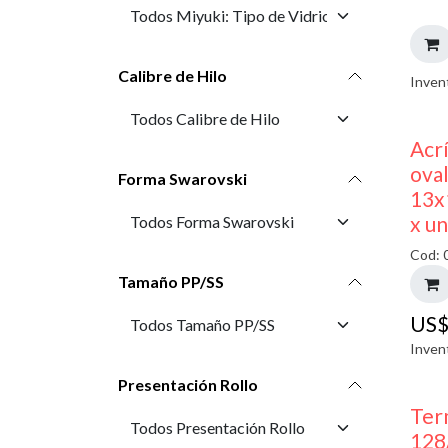
Calibre de Hilo
Inven
Acr
oval
Forma Swarovski
13x
x u
Cod: 
Tamaño PP/SS
US
Inven
Presentación Rollo
Ter
128