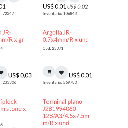
,01
US$
0,01
US$
0,02
o: 72347
Inventario: 106843
a JR-
Argolla JR-
mm/R x gr
0.7x4mm/R x und
94
Cod: 23371
US$
0,03
US$
0,01
o: 233306
Inventario: 569780
¡NUEVO!
ziplock
Terminal plano
m stone x
J281994060
128/A3/4.5x7.5m
m/R x und
65