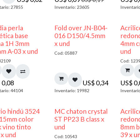
tario: 27855
Inventario: 23605
Inventari
ia perla
Fold over JN-B04-
Acrili
ética base
016 D150/4.5mm
redon
na 1H 3mm
x und
4mm cr
am A-03 x und
und
Cod: 05887
32109
Cod: 123
$
0,08
US$
0,34
US$
0
tario: 44104
Inventario: 19982
Inventari
40% DESCUENTO
rio hindú 3524
MC chaton crystal
Acrili
15mm color
ST PP23 B class x
redon
 vino tinto
und
8mm bl
 x und
39 x u
Cod: 10543