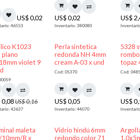
US$
0,02
US$
0,02
US$
2
tario: 46553
Inventario: 380080
Inventari
50% DESCUENTO
ílico K1023
Perla sintetica
5328 s
 plano
redonda NH 4mm
rombo 
18mm violet 9
cream A-03 x und
topaz
nd
Cod: 05370
Cod: 048
00059
$
0,08
US$
0,05
US$
0
US$
0,16
tario: 42637
Inventario: 44070
Inventari
minal maleta
Vidrio hindú 6mm
Argoll
/10mm/R x
redondo color 71
1.0x5