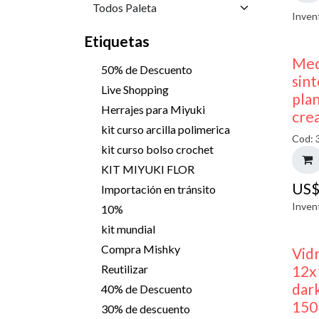
Inven
Etiquetas
Med
50% de Descuento
sint
Live Shopping
pla
Herrajes para Miyuki
cre
kit curso arcilla polimerica
Cod: 
kit curso bolso crochet
KIT MIYUKI FLOR
US
Importación en tránsito
Inven
10%
kit mundial
Compra Mishky
Vid
12x
Reutilizar
dark
40% de Descuento
150
30% de descuento