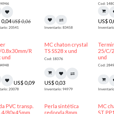
24946
Cod: 148
$
0,04
US$
0
US$
0,06
tario: 20541
Inventario: 83458
Inventari
ler
MC chaton crystal
Termin
/0.8x30mm/R
TS SS28 x und
25/C/
x und
und
Cod: 18376
04948
Cod: 284
US$
0,09
US$
0,03
tario: 20078
Inventario: 94979
Inventari
da PVC transp.
Perla sintética
MC cha
1.4/80x45mm
redonda 8mm
ST PP1