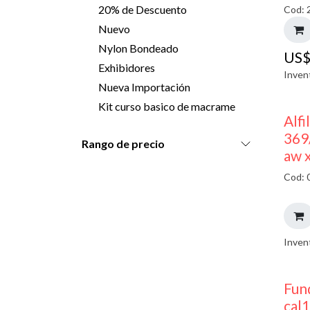
20% de Descuento
Cod: 
Nuevo
Nylon Bondeado
US
Exhibidores
Inven
Nueva Importación
Kit curso basico de macrame
Alfi
369
Rango de precio
aw 
Cod: 
Inven
Fun
cal