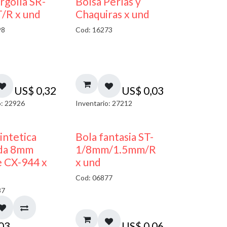
argolla SR-
Bolsa Perlas y
/R x und
Chaquiras x und
98
Cod: 16273
US$
0,32
US$
0,03
o: 22926
Inventario: 27212
sintetica
Bola fantasia ST-
da 8mm
1/8mm/1.5mm/R
 CX-944 x
x und
Cod: 06877
37
,03
US$
0,06