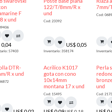
8 swarovski
Poste base plana
Riaza 
ton
122/T/8mm/R x
7mm/T
amarine F
und
Cod: 068
8 x und
Cod: 23392
09406
$
0,04
US$
0,05
tario: 57403
Inventario: 358174
Inventari
50% DESCUENTO
olla DTR-
Acrilico K1017
Perla 
m/R x und
gota con cono
redon
10x14mm
bronze
06872
montana 17 x und
und
Cod: 15495
Cod: 217
US$
0,02
US$
0,09
US$
0
US$
0,19