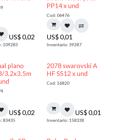
PP14 x und
89
Cod: 06476
US$
0,02
US$
0,01
o: 109283
Inventario: 39287
al plano
2078 swarovski A
3/3.2x3.5m
HF SS12 x und
und
Cod: 16820
74
US$
0,02
US$
0,01
o: 83435
Inventario: 158338