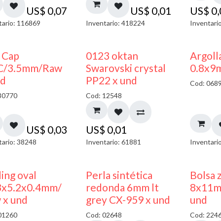
US$
0,07
US$
0,01
US$
0
tario: 116869
Inventario: 418224
Inventari
 Cap
0123 oktan
Argoll
C/3.5mm/Raw
Swarovski crystal
0.8x9
nd
PP22 x und
Cod: 068
30770
Cod: 12548
US$
0,03
US$
0,01
tario: 38248
Inventario: 61881
Inventari
ing oval
Perla sintética
Bolsa 
3x5.2x0.4mm/
redonda 6mm lt
8x11m
 x und
grey CX-959 x und
und
01260
Cod: 02648
Cod: 224